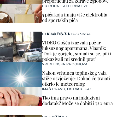
preporučuju za zdrave zglobove
PRIRODNE ALTERNATIVE
5 pića koja imaju više elektrolita
od sportskih pića
VIJESTI
STIGAO I ŠOK S BOOKINGA
VIDEO Gošća izazvala požar
luksuznog apartmana. Vlasnik:
"Dok je gorjelo, smijali su se, pili i
pokazivali mi srednji prst"
VREMENSKA PROGNOZA
Nakon vrhunca toplinskog vala
stiže osvježenje: Dokad će trajati
otkrio je meteorolog
IMAŠ PRAVO, OSTVARI GA!
Tko ima pravo na inkluzivni
dodatak? Može se dobiti i 720 eura