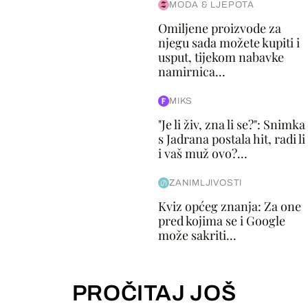
MODA & LJEPOTA
Omiljene proizvode za
njegu sada možete kupiti i
usput, tijekom nabavke
namirnica...
MIKS
"Je li živ, zna li se?": Snimka
s Jadrana postala hit, radi li
i vaš muž ovo?...
ZANIMLJIVOSTI
Kviz općeg znanja: Za one
pred kojima se i Google
može sakriti...
PROČITAJ JOŠ