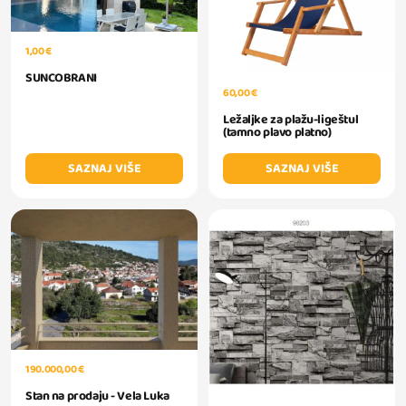
1,00 €
SUNCOBRANI
60,00 €
Ležaljke za plažu-ligeštul
(tamno plavo platno)
SAZNAJ VIŠE
SAZNAJ VIŠE
190.000,00 €
Stan na prodaju - Vela Luka