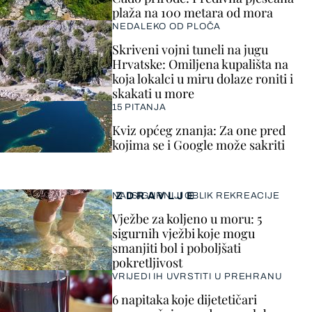
plaža na 100 metara od mora
NEDALEKO OD PLOČA
Skriveni vojni tuneli na jugu
Hrvatske: Omiljena kupališta na
koja lokalci u miru dolaze roniti i
skakati u more
15 PITANJA
Kviz općeg znanja: Za one pred
kojima se i Google može sakriti
ZDRAVLJE
NAJSIGURNIJI OBLIK REKREACIJE
Vježbe za koljeno u moru: 5
sigurnih vježbi koje mogu
smanjiti bol i poboljšati
pokretljivost
VRIJEDI IH UVRSTITI U PREHRANU
6 napitaka koje dijetetičari