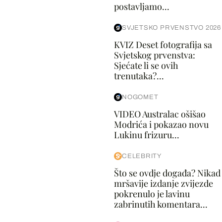
postavljamo...
SVJETSKO PRVENSTVO 2026
KVIZ Deset fotografija sa
Svjetskog prvenstva:
Sjećate li se ovih
trenutaka?...
NOGOMET
VIDEO Australac ošišao
Modrića i pokazao novu
Lukinu frizuru...
CELEBRITY
Što se ovdje događa? Nikad
mršavije izdanje zvijezde
pokrenulo je lavinu
zabrinutih komentara...