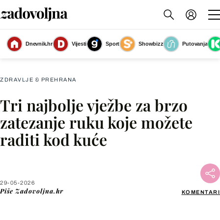
Dnevnik.hr
Vijesti
Sport
Showbizz
Putovanja
Najbolje vježbe za ruke
(Foto: Shutterstock)
ZDRAVLJE & PREHRANA
Tri najbolje vježbe za brzo
Facebook
zatezanje ruku koje možete
raditi kod kuće
X
WhatsApp
29-05-2026
Piše
Zadovoljna.hr
KOMENTARI
Viber