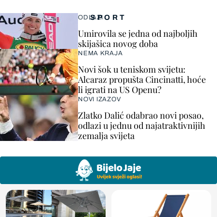
SPORT
ODLAZI
Umirovila se jedna od najboljih
skijašica novog doba
NEMA KRAJA
Novi šok u teniskom svijetu:
Alcaraz propušta Cincinatti, hoće
li igrati na US Openu?
NOVI IZAZOV
Zlatko Dalić odabrao novi posao,
odlazi u jednu od najatraktivnijih
zemalja svijeta