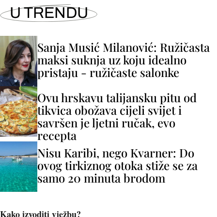
U TRENDU
Sanja Musić Milanović: Ružičasta
maksi suknja uz koju idealno
pristaju - ružičaste salonke
Ovu hrskavu talijansku pitu od
tikvica obožava cijeli svijet i
savršen je ljetni ručak, evo
recepta
Nisu Karibi, nego Kvarner: Do
ovog tirkiznog otoka stiže se za
samo 20 minuta brodom
Kako izvoditi vježbu?