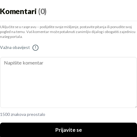
Komentari
(0)
Uključite se u raspravu – podijelite svoje mišljenje, postavite pitanja ili ponudite svoj
pogled na temu. Vaš komentar može potaknuti zanimljiv dijalog i obogatiti zajednicu
našeg portala.
Važna obavijest
!
1500 znakova preostalo
Prijavite se