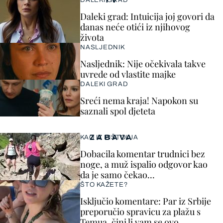
TV
DALEKI GRAD
Daleki grad: Intuicija joj govori da
danas neće otići iz njihovog
života
NASLJEDNIK
Nasljednik: Nije očekivala takve
uvrede od vlastite majke
DALEKI GRAD
Sreći nema kraja! Napokon su
saznali spol djeteta
ZABAVA
KAO IZ PIŠTOLJA
Dobacila komentar trudnici bez
noge, a muž ispalio odgovor kao
da je samo čekao…
ŠTO KAŽETE?
Isključio komentare: Par iz Srbije
preporučio spravicu za plažu s
Temua, čini li vam se ovo