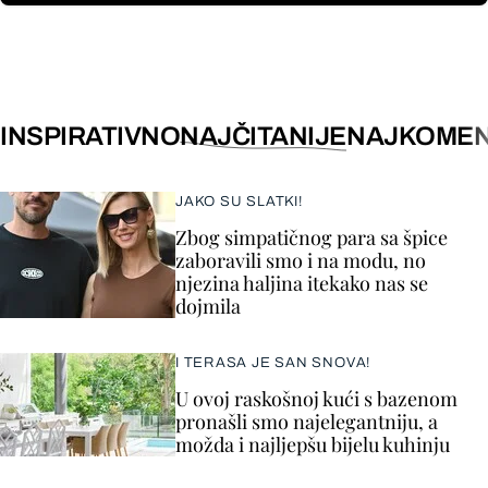
INSPIRATIVNO
NAJČITANIJE
NAJKOMEN
JAKO SU SLATKI!
Zbog simpatičnog para sa špice
zaboravili smo i na modu, no
njezina haljina itekako nas se
dojmila
I TERASA JE SAN SNOVA!
U ovoj raskošnoj kući s bazenom
pronašli smo najelegantniju, a
možda i najljepšu bijelu kuhinju