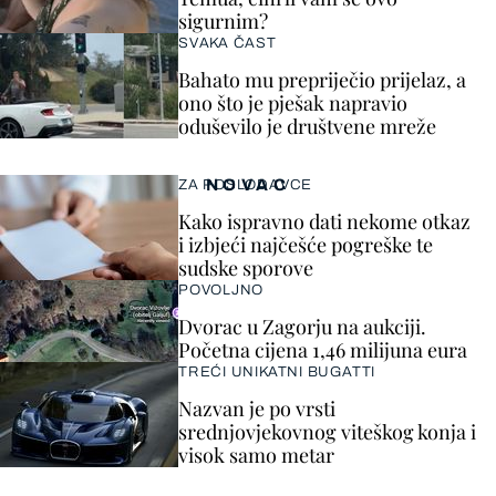
sigurnim?
SVAKA ČAST
Bahato mu prepriječio prijelaz, a
ono što je pješak napravio
oduševilo je društvene mreže
NOVAC
ZA POSLODAVCE
Kako ispravno dati nekome otkaz
i izbjeći najčešće pogreške te
sudske sporove
POVOLJNO
Dvorac u Zagorju na aukciji.
Početna cijena 1,46 milijuna eura
TREĆI UNIKATNI BUGATTI
Nazvan je po vrsti
srednjovjekovnog viteškog konja i
visok samo metar