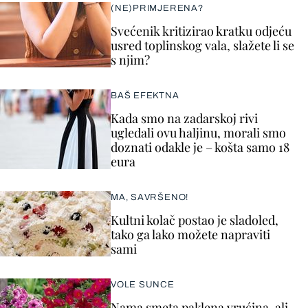
(NE)PRIMJERENA?
Svećenik kritizirao kratku odjeću
usred toplinskog vala, slažete li se
s njim?
BAŠ EFEKTNA
Kada smo na zadarskoj rivi
ugledali ovu haljinu, morali smo
doznati odakle je – košta samo 18
eura
MA, SAVRŠENO!
Kultni kolač postao je sladoled,
tako ga lako možete napraviti
sami
VOLE SUNCE
Nama smeta paklena vrućina, ali