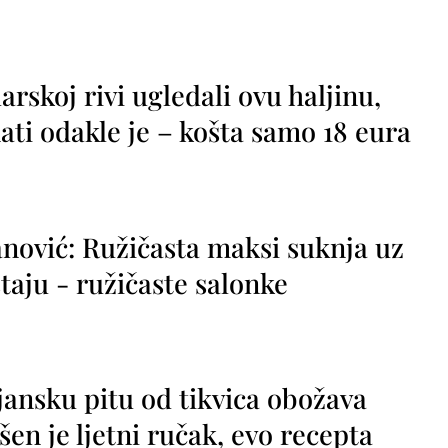
rskoj rivi ugledali ovu haljinu,
ti odakle je – košta samo 18 eura
nović: Ružičasta maksi suknja uz
taju - ružičaste salonke
jansku pitu od tikvica obožava
vršen je ljetni ručak, evo recepta