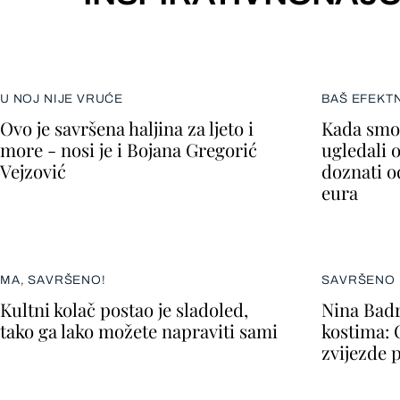
U NOJ NIJE VRUĆE
BAŠ EFEKT
Ovo je savršena haljina za ljeto i
Kada smo 
more - nosi je i Bojana Gregorić
ugledali 
Vejzović
doznati o
eura
MA, SAVRŠENO!
SAVRŠENO 
Kultni kolač postao je sladoled,
Nina Badr
tako ga lako možete napraviti sami
kostima: 
zvijezde 