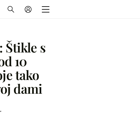
Štikle s
od 10
je tako
voj dami
r