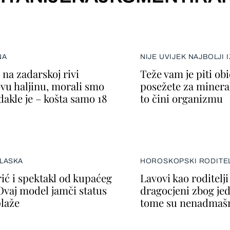
NA
NIJE UVIJEK NAJBOLJI 
na zadarskoj rivi
Teže vam je piti ob
ovu haljinu, morali smo
posežete za minera
dakle je – košta samo 18
to čini organizmu
LASKA
HOROSKOPSKI RODITEL
ić i spektakl od kupaćeg
Lavovi kao roditelj
Ovaj model jamči status
dragocjeni zbog jed
plaže
tome su nenadmaš