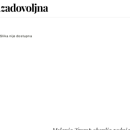
Slika nije dostupna
Melania Trump obavlja zadnje