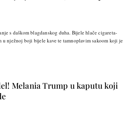
anje s daškom blagdanskog duha. Bijele hlače cigareta-
m u nježnoj boji bijele kave te tamnoplavim sakoom koji je
el! Melania Trump u kaputu koji
de