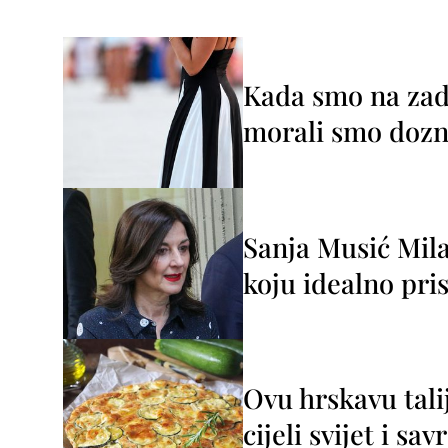
Kada smo na zada
morali smo dozna
Sanja Musić Mila
koju idealno pris
Ovu hrskavu tali
cijeli svijet i sa