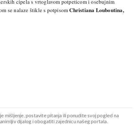
jnerskih cipela s vrtoglavom potpeticom i osebujnim
Christiana Louboutina,
om se nalaze štikle s potpisom
je mišljenje, postavite pitanja ili ponudite svoj pogled na
mljiv dijalog i obogatiti zajednicu našeg portala.