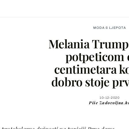
MODA & LJEPOTA
Melania Trump: 
potpeticom 
centimetara ko
Facebook
dobro stoje pr
X
10-12-2020
Piše
Zadovoljna.h
WhatsApp
Viber
 protokolarne dužnosti na poziciji Prve dame