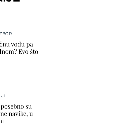
IZBOR
ičnu vodu pa
lnom? Evo što
JI
i posebno su
ne navike, u
ni