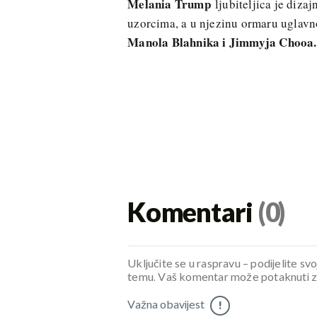
Melania Trump
ljubiteljica je diza
uzorcima, a u njezinu ormaru uglavn
Manola Blahnika i Jimmyja Chooa.
Komentari
(0)
Uključite se u raspravu – podijelite svo
temu. Vaš komentar može potaknuti zani
Važna obavijest
!