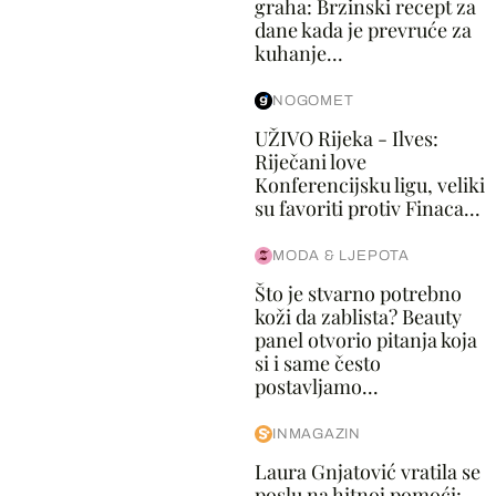
graha: Brzinski recept za
dane kada je prevruće za
kuhanje...
NOGOMET
UŽIVO Rijeka - Ilves:
Riječani love
Konferencijsku ligu, veliki
su favoriti protiv Finaca...
MODA & LJEPOTA
Što je stvarno potrebno
koži da zablista? Beauty
panel otvorio pitanja koja
si i same često
postavljamo...
INMAGAZIN
Laura Gnjatović vratila se
poslu na hitnoj pomoći: