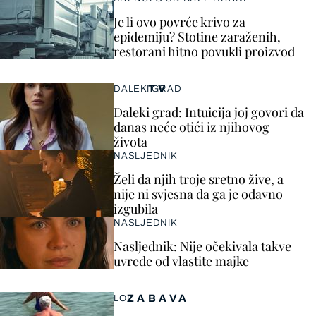
Je li ovo povrće krivo za
epidemiju? Stotine zaraženih,
restorani hitno povukli proizvod
TV
DALEKI GRAD
Daleki grad: Intuicija joj govori da
danas neće otići iz njihovog
života
NASLJEDNIK
Želi da njih troje sretno žive, a
nije ni svjesna da ga je odavno
izgubila
NASLJEDNIK
Nasljednik: Nije očekivala takve
uvrede od vlastite majke
ZABAVA
LOL