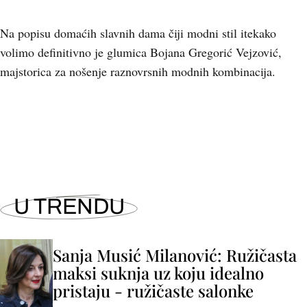
Na popisu domaćih slavnih dama čiji modni stil itekako
volimo definitivno je glumica Bojana Gregorić Vejzović,
majstorica za nošenje raznovrsnih modnih kombinacija.
+
9
U TRENDU
Sanja Musić Milanović: Ružičasta
maksi suknja uz koju idealno
pristaju - ružičaste salonke