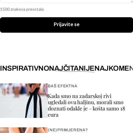
1500 znakova preostalo
Prijavite se
INSPIRATIVNO
NAJČITANIJE
NAJKOMEN
BAŠ EFEKTNA
Kada smo na zadarskoj rivi
ugledali ovu haljinu, morali smo
doznati odakle je – košta samo 18
eura
(NE)PRIMJERENA?