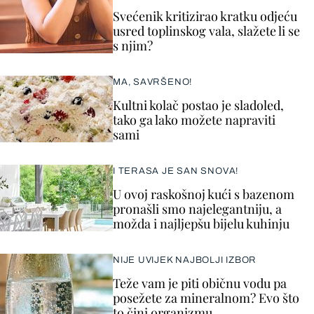
Svećenik kritizirao kratku odjeću
usred toplinskog vala, slažete li se
s njim?
MA, SAVRŠENO!
Kultni kolač postao je sladoled,
tako ga lako možete napraviti
sami
I TERASA JE SAN SNOVA!
U ovoj raskošnoj kući s bazenom
pronašli smo najelegantniju, a
možda i najljepšu bijelu kuhinju
NIJE UVIJEK NAJBOLJI IZBOR
Teže vam je piti običnu vodu pa
posežete za mineralnom? Evo što
to čini organizmu