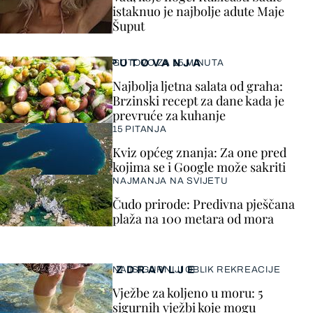
istaknuo je najbolje adute Maje
Šuput
PUTOVANJA
GOTOVO ZA 15 MINUTA
Najbolja ljetna salata od graha:
Brzinski recept za dane kada je
prevruće za kuhanje
15 PITANJA
Kviz općeg znanja: Za one pred
kojima se i Google može sakriti
NAJMANJA NA SVIJETU
Čudo prirode: Predivna pješčana
plaža na 100 metara od mora
ZDRAVLJE
NAJSIGURNIJI OBLIK REKREACIJE
Vježbe za koljeno u moru: 5
sigurnih vježbi koje mogu