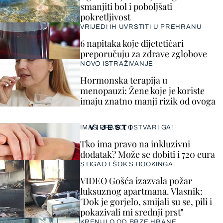
smanjiti bol i poboljšati
pokretljivost
VRIJEDI IH UVRSTITI U PREHRANU
6 napitaka koje dijetetičari
preporučuju za zdrave zglobove
NOVO ISTRAŽIVANJE
Hormonska terapija u
menopauzi: Žene koje je koriste
imaju znatno manji rizik od ovoga
VIJESTI
IMAŠ PRAVO, OSTVARI GA!
Tko ima pravo na inkluzivni
dodatak? Može se dobiti i 720 eura
STIGAO I ŠOK S BOOKINGA
VIDEO Gošća izazvala požar
luksuznog apartmana. Vlasnik:
"Dok je gorjelo, smijali su se, pili i
pokazivali mi srednji prst"
KRENULO OD BRZE HRANE