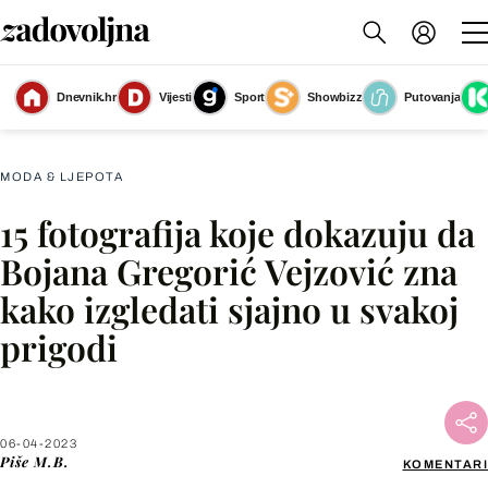
Glumica Bojana Gregoric Vejzović ima odličan modni stil
(Foto: Neja
Dnevnik.hr
Vijesti
Sport
Showbizz
Putovanja
Markicevic/Cropix)
MODA & LJEPOTA
15 fotografija koje dokazuju da
Facebook
Bojana Gregorić Vejzović zna
kako izgledati sjajno u svakoj
X
prigodi
WhatsApp
Viber
06-04-2023
Piše
M.B.
KOMENTARI