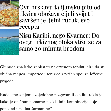
Ovu hrskavu talijansku pitu od
tikvica obožava cijeli svijet i
savršen je ljetni ručak, evo
recepta
Nisu Karibi, nego Kvarner: Do
ovog tirkiznog otoka stiže se za
samo 20 minuta brodom
Glumica zna kako zablistati na crvenom tepihu, ali i da su
obična majica, traperice i tenisice savršen spoj za ležerne
prigode.
Kada smo s njom svojedobno razgovarali o stilu, rekla je
kako je on "pun nemarno neskladnih kombinacija koje
ponekad ispadnu šarmantno".