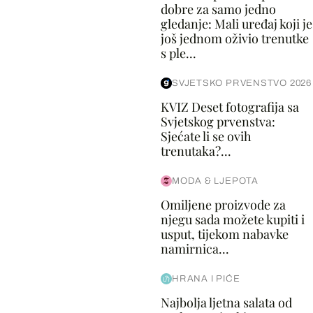
dobre za samo jedno
gledanje: Mali uređaj koji je
još jednom oživio trenutke
s ple...
SVJETSKO PRVENSTVO 2026
KVIZ Deset fotografija sa
Svjetskog prvenstva:
Sjećate li se ovih
trenutaka?...
MODA & LJEPOTA
Omiljene proizvode za
njegu sada možete kupiti i
usput, tijekom nabavke
namirnica...
HRANA I PIĆE
Najbolja ljetna salata od