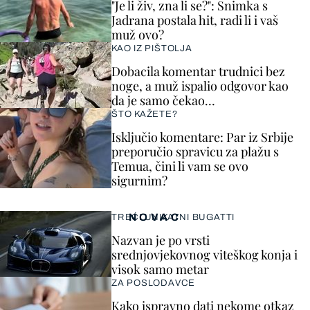
"Je li živ, zna li se?": Snimka s
Jadrana postala hit, radi li i vaš
muž ovo?
KAO IZ PIŠTOLJA
Dobacila komentar trudnici bez
noge, a muž ispalio odgovor kao
da je samo čekao…
ŠTO KAŽETE?
Isključio komentare: Par iz Srbije
preporučio spravicu za plažu s
Temua, čini li vam se ovo
sigurnim?
NOVAC
TREĆI UNIKATNI BUGATTI
Nazvan je po vrsti
srednjovjekovnog viteškog konja i
visok samo metar
ZA POSLODAVCE
Kako ispravno dati nekome otkaz