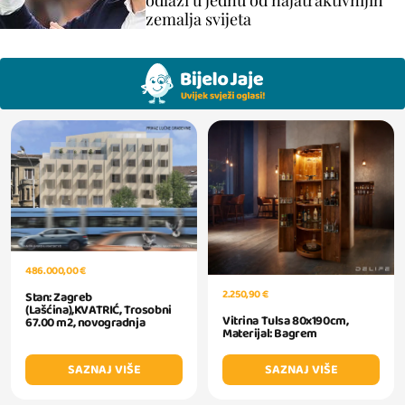
zemalja svijeta
486.000,00 €
2.250,90 €
Stan: Zagreb
(Lašćina),KVATRIĆ, Trosobni
Vitrina Tulsa 80x190cm,
67.00 m2, novogradnja
Materijal: Bagrem
SAZNAJ VIŠE
SAZNAJ VIŠE