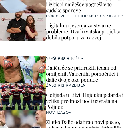
i izbjeći najčešće pogreške te
sudske sporove
POKROVITELJ PHILIP MORRIS ZAGREB
Digitalna rješenja za stvarne
probleme: Dva hrvatska projekta
dobila potporu za razvoj
SPORT
SLAŽE SE STOŽER
Daliću će se pridružiti jedan od
omiljenih Vatrenih, pomoćnici i
dalje dvoje oko ponude
ŽALGIRIS RAZBIJEN
Golijada u Litvi: Hajduku petarda i
velika prednost uoči uzvrata na
Poljudu
NOVI IZAZOV
Zlatko Dalić odabrao novi posao,
odlazi u jednu od najatraktivnijih