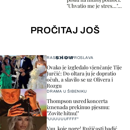
"Uhvatio me je stres..."...
PROČITAJ JOŠ
SHOW
RASKOŠNA PROSLAVA
Ovako je izgledalo vjenčanje Tije
Jurčić: Do oltara ju je dopratio
očuh, a slavilo se uz Olivera i
Rozgu
DRAMA U ŠIBENIKU
Thompson usred koncerta
iznenada prekinuo pjesmu:
"Zovite hitnu!"
"UUUUUUFFFF"
Vau, koje noge! Ružičasti badić