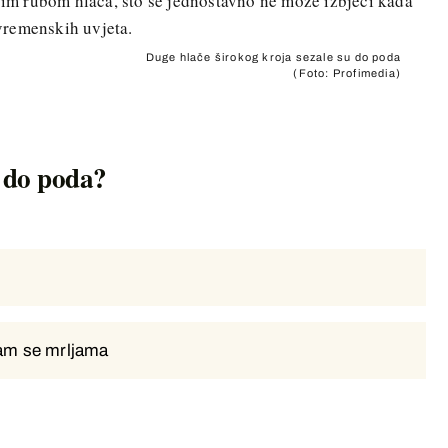
avim rubom hlača, što se jednostavno ne može izbjeći kada
 vremenskih uvjeta.
Duge hlače širokog kroja sezale su do poda
(Foto: Profimedia)
u do poda?
ram se mrljama
ram se mrljama