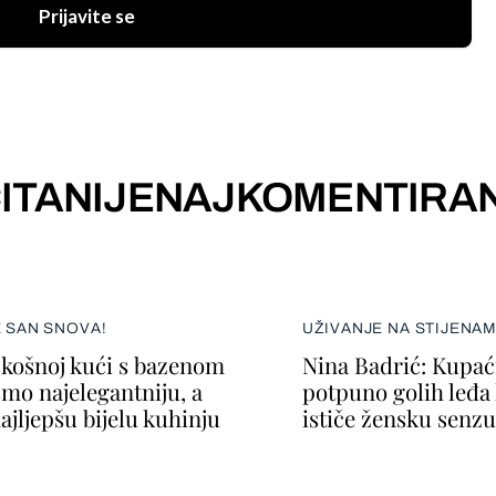
Prijavite se
ITANIJE
NAJKOMENTIRAN
E SAN SNOVA!
UŽIVANJE NA STIJENA
skošnoj kući s bazenom
Nina Badrić: Kupać
smo najelegantniju, a
potpuno golih leđa k
ajljepšu bijelu kuhinju
ističe žensku senzu