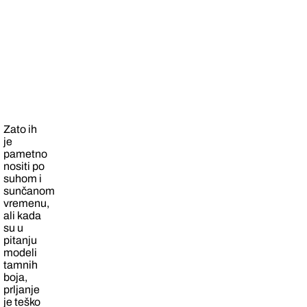
Zato ih
je
pametno
nositi po
suhom i
sunčanom
vremenu,
ali kada
su u
pitanju
modeli
tamnih
boja,
prljanje
je teško