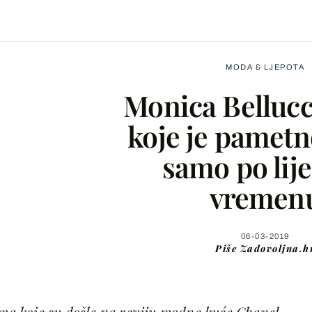
MODA & LJEPOTA
Monica Bellucc
koje je pametn
samo po li
Facebook
vremen
X
06-03-2019
Piše
Zadovoljna.h
WhatsApp
Viber
 koje su došle na reviju modne kuće Chanel