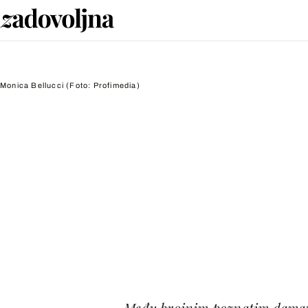
Monica Bellucci
(Foto: Profimedia)
Među brojnim poznatim damama