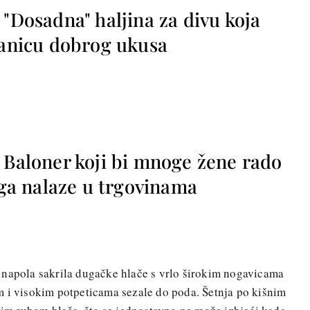
 "Dosadna" haljina za divu koja
ranicu dobrog ukusa
 Baloner koji bi mnoge žene rado
o ga nalaze u trgovinama
 napola sakrila dugačke hlače s vrlo širokim nogavicama
m i visokim potpeticama sezale do poda. Šetnja po kišnim