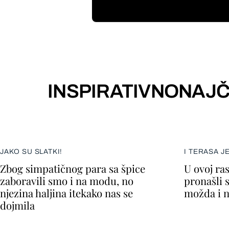
INSPIRATIVNO
NAJČ
JAKO SU SLATKI!
I TERASA J
Zbog simpatičnog para sa špice
U ovoj ra
zaboravili smo i na modu, no
pronašli 
njezina haljina itekako nas se
možda i n
dojmila