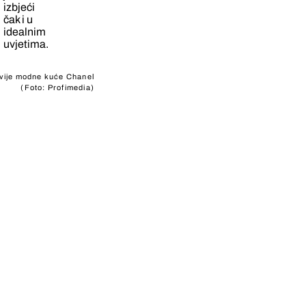
izbjeći
čak i u
idealnim
uvjetima.
evije modne kuće Chanel
(Foto: Profimedia)