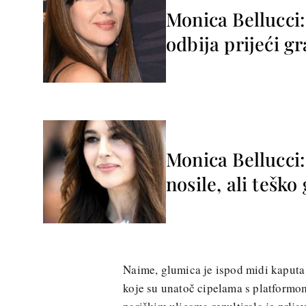
Monica Bellucci:
odbija prijeći g
Monica Bellucci:
nosile, ali tešk
Naime, glumica je ispod midi kaputa
koje su unatoč cipelama s platformo