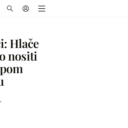
i: Hlače
o nositi
jepom
u
r