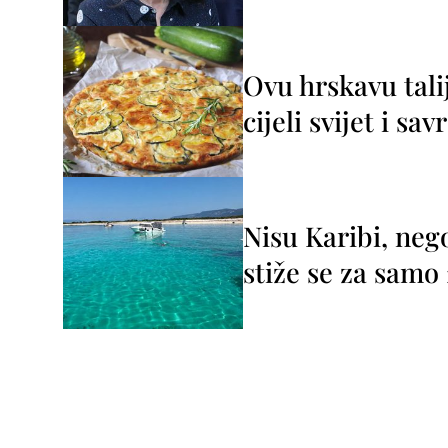
Ovu hrskavu tali
cijeli svijet i sa
Nisu Karibi, neg
stiže se za sam