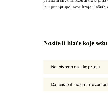
pariškim ulicama rezultirala je prlj
je u pitanju spoj ovog kroja i lošijih
Nosite li hlače koje sež
Ne, stvarno se lako prljaju
Ne, stvarno se lako prljaju
Da, često ih nosim i ne zama
Da, često ih nosim i ne zama