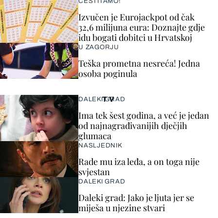
ČESTITAMO!
Izvučen je Eurojackpot od čak
32,6 milijuna eura: Doznajte gdje
idu bogati dobitci u Hrvatskoj
U ZAGORJU
Teška prometna nesreća! Jedna
osoba poginula
TV
DALEKI GRAD
Ima tek šest godina, a već je jedan
od najnagrađivanijih dječjih
glumaca
NASLJEDNIK
Rade mu iza leđa, a on toga nije
svjestan
DALEKI GRAD
Daleki grad: Jako je ljuta jer se
miješa u njezine stvari