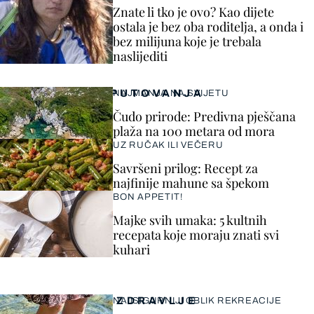
Znate li tko je ovo? Kao dijete
ostala je bez oba roditelja, a onda i
bez milijuna koje je trebala
naslijediti
PUTOVANJA
NAJMANJA NA SVIJETU
Čudo prirode: Predivna pješčana
plaža na 100 metara od mora
UZ RUČAK ILI VEČERU
Savršeni prilog: Recept za
najfinije mahune sa špekom
BON APPETIT!
Majke svih umaka: 5 kultnih
recepata koje moraju znati svi
kuhari
ZDRAVLJE
NAJSIGURNIJI OBLIK REKREACIJE