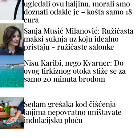
ugledali ovu haljinu, morali smo
doznati odakle je – košta samo 18
eura
Sanja Musić Milanović: Ružičasta
maksi suknja uz koju idealno
pristaju - ružičaste salonke
Nisu Karibi, nego Kvarner: Do
ovog tirkiznog otoka stiže se za
samo 20 minuta brodom
Sedam grešaka kod čišćenja
kojima nepovratno uništavate
indukcijsku ploču