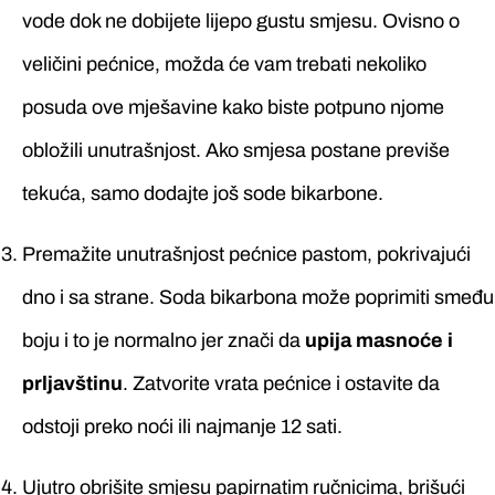
vode dok ne dobijete lijepo gustu smjesu. Ovisno o
veličini pećnice, možda će vam trebati nekoliko
posuda ove mješavine kako biste potpuno njome
obložili unutrašnjost. Ako smjesa postane previše
tekuća, samo dodajte još sode bikarbone.
Premažite unutrašnjost pećnice pastom, pokrivajući
dno i sa strane. Soda bikarbona može poprimiti smeđu
boju i to je normalno jer znači da
upija masnoće i
prljavštinu
. Zatvorite vrata pećnice i ostavite da
odstoji preko noći ili najmanje 12 sati.
Ujutro obrišite smjesu papirnatim ručnicima, brišući