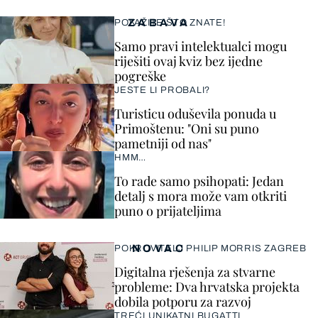
ZABAVA
POKAŽITE ŠTO ZNATE!
Samo pravi intelektualci mogu
riješiti ovaj kviz bez ijedne
pogreške
JESTE LI PROBALI?
Turisticu oduševila ponuda u
Primoštenu: "Oni su puno
pametniji od nas"
HMM…
To rade samo psihopati: Jedan
detalj s mora može vam otkriti
puno o prijateljima
NOVAC
POKROVITELJ PHILIP MORRIS ZAGREB
Digitalna rješenja za stvarne
probleme: Dva hrvatska projekta
dobila potporu za razvoj
TREĆI UNIKATNI BUGATTI