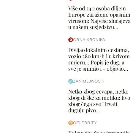
Više od 240 osoba diljem
Europe zaraženo opasnim
virusom: Najviše slučajeva
u našem susjedstvu...
CRNA KRONIKA
Divljao lokalnim cestama,
vozio 280 km/h i u krivom
smjeru... Popis je dug, a
sve je snimio i - objavio...
ZANIMLJIVOSTI
Netko zbog ćevapa, netko
zbog drške za motiku: Evo
zbog čega sve Hrvati
duguju pivo...
CELEBRITY