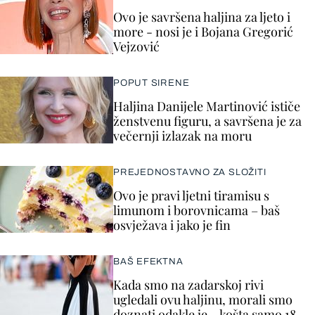
Ovo je savršena haljina za ljeto i
more - nosi je i Bojana Gregorić
Vejzović
POPUT SIRENE
Haljina Danijele Martinović ističe
ženstvenu figuru, a savršena je za
večernji izlazak na moru
PREJEDNOSTAVNO ZA SLOŽITI
Ovo je pravi ljetni tiramisu s
limunom i borovnicama – baš
osvježava i jako je fin
BAŠ EFEKTNA
Kada smo na zadarskoj rivi
ugledali ovu haljinu, morali smo
doznati odakle je – košta samo 18