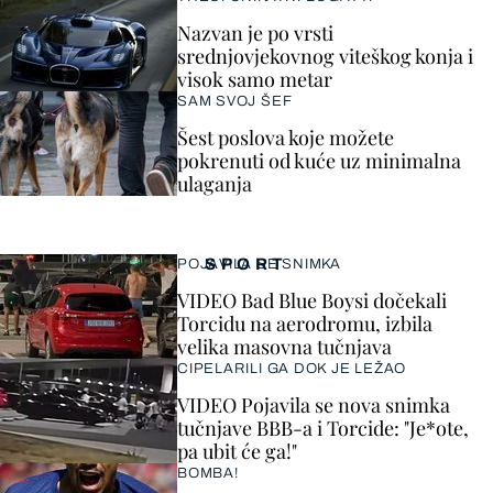
Nazvan je po vrsti
srednjovjekovnog viteškog konja i
visok samo metar
SAM SVOJ ŠEF
Šest poslova koje možete
pokrenuti od kuće uz minimalna
ulaganja
SPORT
POJAVILA SE SNIMKA
VIDEO Bad Blue Boysi dočekali
Torcidu na aerodromu, izbila
velika masovna tučnjava
CIPELARILI GA DOK JE LEŽAO
VIDEO Pojavila se nova snimka
tučnjave BBB-a i Torcide: "Je*ote,
pa ubit će ga!"
BOMBA!