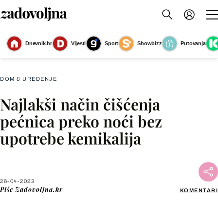
Dnevnik.hr
Vijesti
Sport
Showbizz
Putovanja
Slika nije dostupna
DOM & UREĐENJE
Najlakši način čišćenja
Facebook
pećnica preko noći bez
upotrebe kemikalija
X
WhatsApp
26-04-2023
Piše
Zadovoljna.hr
KOMENTARI
Viber