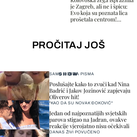
Kolovoška žega ispraznila
je Zagreb, ali ne i špicu:
Evo koja su poznata lica
prošetala centrom!...
PROČITAJ JOŠ
SHOW
SAMO DOBRA PISMA
Poslušajte kako to zvuči kad Nina
Badrić i Jakov Jozinović zapjevaju
Oliverov hit!
"KAO DA SU NOVAK ĐOKOVIĆ"
Jedan od najpoznatijih svjetskih
parova stigao na Jadran, ovakve
reakcije vjerojatno nisu očekivali
DANAS ŽIVI POVUČENO