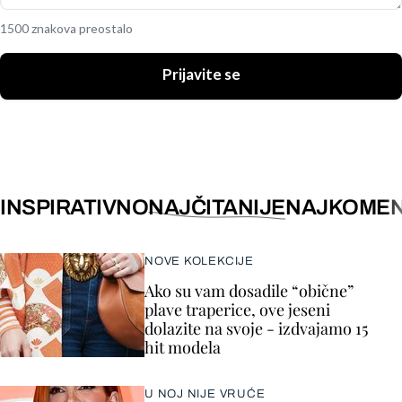
1500 znakova preostalo
Prijavite se
INSPIRATIVNO
NAJČITANIJE
NAJKOMEN
NOVE KOLEKCIJE
Ako su vam dosadile “obične”
plave traperice, ove jeseni
dolazite na svoje - izdvajamo 15
hit modela
U NOJ NIJE VRUĆE