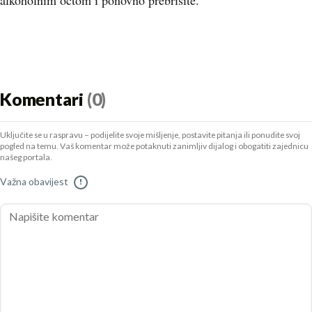
alkoholnim octom i ponovno prebrišite.
Komentari
(0)
Uključite se u raspravu – podijelite svoje mišljenje, postavite pitanja ili ponudite svoj
pogled na temu. Vaš komentar može potaknuti zanimljiv dijalog i obogatiti zajednicu
našeg portala.
Važna obavijest
!