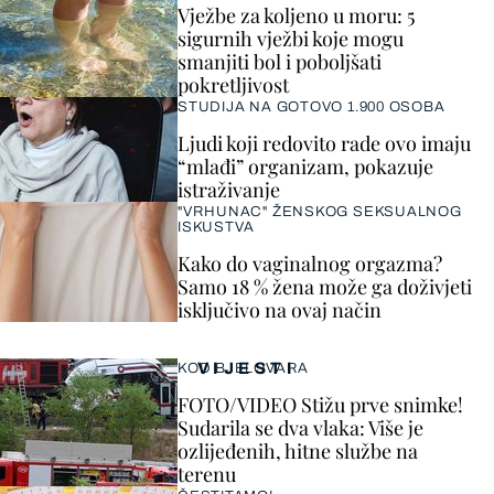
Vježbe za koljeno u moru: 5
sigurnih vježbi koje mogu
smanjiti bol i poboljšati
pokretljivost
STUDIJA NA GOTOVO 1.900 OSOBA
Ljudi koji redovito rade ovo imaju
“mlađi” organizam, pokazuje
istraživanje
"VRHUNAC" ŽENSKOG SEKSUALNOG
ISKUSTVA
Kako do vaginalnog orgazma?
Samo 18 % žena može ga doživjeti
isključivo na ovaj način
VIJESTI
KOD BJELOVARA
FOTO/VIDEO Stižu prve snimke!
Sudarila se dva vlaka: Više je
ozlijeđenih, hitne službe na
terenu