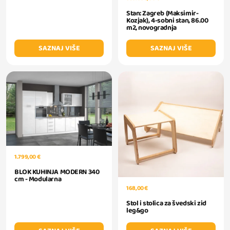
Stan: Zagreb (Maksimir-
Kozjak), 4-sobni stan, 86.00
m2, novogradnja
SAZNAJ VIŠE
SAZNAJ VIŠE
1.799,00 €
BLOK KUHINJA MODERN 340
cm - Modularna
168,00 €
Stol i stolica za švedski zid
leg&go