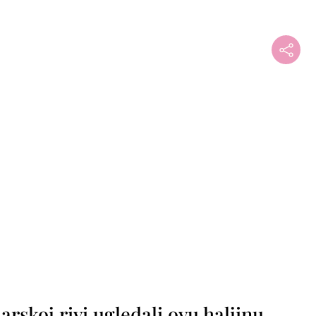
rskoj rivi ugledali ovu haljinu,