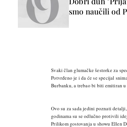
Dobri duh "Prijat
smo naučili od 
Svaki član glumačke šestorke za speci
Potvrđeno je i da će se specijal snim
Burbanku, a trebao bi biti emitiran u
Ovo su za sada jedini poznati detalji,
godinama su se odlučno protivili idej
Prilikom gostovanja u showu Ellen D