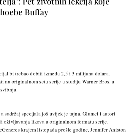
elja": Pet životnih lekcija koje
Phoebe Buffay
jal bi trebao dobiti između 2,5 i 3 milijuna dolara.
ati na originalnom setu serije u studiju Warner Bros. u
 svibnju.
 a sadržaj specijala još uvijek je tajna. Glumci i autori
i oživljavanja likova u originalnom formatu serije.
eGeneres krajem listopada prošle godine, Jennifer Aniston