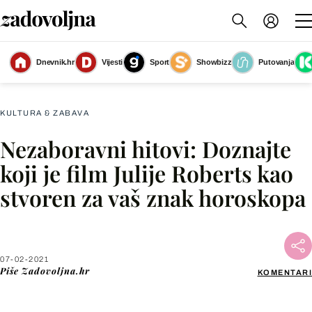
Dnevnik.hr
Vijesti
Sport
Showbizz
Putovanja
Slika nije dostupna
KULTURA & ZABAVA
Nezaboravni hitovi: Doznajte
Facebook
koji je film Julije Roberts kao
stvoren za vaš znak horoskopa
X
WhatsApp
07-02-2021
Piše
Zadovoljna.hr
KOMENTARI
Viber