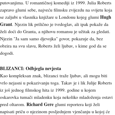
putovanjima. U romantičnoj komediji iz 1999. Julia Roberts
zapravo glumi sebe, najveću filmsku zvijezdu na svijetu koja
Hugh
se zaljubi u vlasnika knjižare u Londonu kojeg glumi
Grant
. Njezin lik prilično je tvrdoglav, ali ipak pokaže da
želi doći do Granta, a njihovu romansu je užitak za gledati.
Njezin "Ja sam samo djevojka" govor, pokazuje da, bez
obzira na svu slavu, Roberts želi ljubav, s kime god da se
dogodi.
BLIZANCI: Odbjegla nevjesta
Kao kompleksan znak, blizanci traže ljubav, ali mogu biti
vrlo nejasni u pokazivanju toga. Takav je i lik Julije Roberts
iz još jednog filmskog hita iz 1999. godine u kojem
oskarovka tumači mladenku koja nekoliko mladoženja ostavi
Richard Gere
pred oltarom.
glumi reportera koji želi
napisati priču o njezinom posljednjem vjenčanju u kojoj će