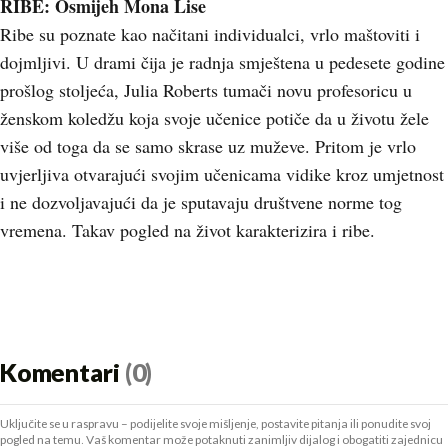
RIBE: Osmijeh Mona Lise
Ribe su poznate kao načitani individualci, vrlo maštoviti i
dojmljivi. U drami čija je radnja smještena u pedesete godine
prošlog stoljeća, Julia Roberts tumači novu profesoricu u
ženskom koledžu koja svoje učenice potiče da u životu žele
više od toga da se samo skrase uz muževe. Pritom je vrlo
uvjerljiva otvarajući svojim učenicama vidike kroz umjetnost
i ne dozvoljavajući da je sputavaju društvene norme tog
vremena. Takav pogled na život karakterizira i ribe.
Komentari
(0)
Uključite se u raspravu – podijelite svoje mišljenje, postavite pitanja ili ponudite svoj
pogled na temu. Vaš komentar može potaknuti zanimljiv dijalog i obogatiti zajednicu