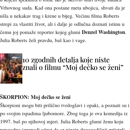
Vrhovnog suda. Kad ona postane meta ubojica, shvati da je
ušla u nekakav trag i krene u bijeg. Većinu filma Roberts
strepi za vlastiti život, ali i dalje je odlučna doznati istinu u
Denzel Washington
čemu joj pomaže reporter kojeg glumi
.
Julia Roberts želi pravdu, baš kao i vage.
10 zgodnih detalja koje niste
znali o filmu “Moj dečko se ženi”
ŠKORPION: Moj dečko se ženi
Škorpioni mogu biti prilično tvrdoglavi i opaki, a poznati su i
po svojim ispadima ljubomore. Zbog toga je ova komedija iz
1997. baš po njihovoj mjeri. Julia Roberts glumi ženu koju
neugodno iznenadi vijest da se njezin dugogodišnji prijatelj