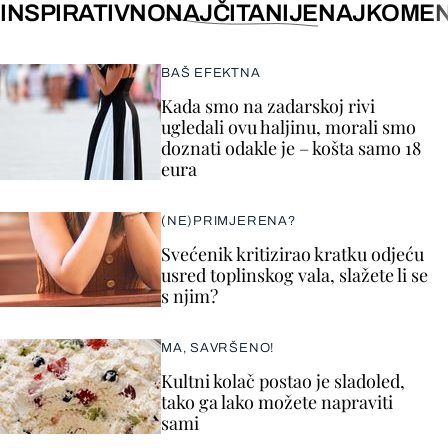
INSPIRATIVNO
NAJČITANIJE
NAJKOMEN
BAŠ EFEKTNA
Kada smo na zadarskoj rivi
ugledali ovu haljinu, morali smo
doznati odakle je – košta samo 18
eura
(NE)PRIMJERENA?
Svećenik kritizirao kratku odjeću
usred toplinskog vala, slažete li se
s njim?
MA, SAVRŠENO!
Kultni kolač postao je sladoled,
tako ga lako možete napraviti
sami