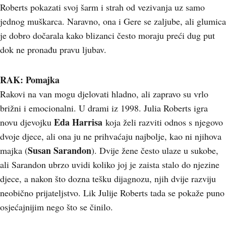
Roberts pokazati svoj šarm i strah od vezivanja uz samo
jednog muškarca. Naravno, ona i Gere se zaljube, ali glumica
je dobro dočarala kako blizanci često moraju preći dug put
dok ne pronađu pravu ljubav.
RAK: Pomajka
Rakovi na van mogu djelovati hladno, ali zapravo su vrlo
brižni i emocionalni. U drami iz 1998. Julia Roberts igra
Eda Harrisa
novu djevojku
koja želi razviti odnos s njegovo
dvoje djece, ali ona ju ne prihvaćaju najbolje, kao ni njihova
Susan Sarandon
majka (
). Dvije žene često ulaze u sukobe,
ali Sarandon ubrzo uvidi koliko joj je zaista stalo do njezine
djece, a nakon što dozna tešku dijagnozu, njih dvije razviju
neobično prijateljstvo. Lik Julije Roberts tada se pokaže puno
osjećajnijim nego što se činilo.