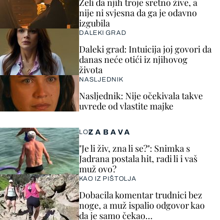
Želi da njih troje sretno žive, a
nije ni svjesna da ga je odavno
izgubila
DALEKI GRAD
Daleki grad: Intuicija joj govori da
danas neće otići iz njihovog
života
NASLJEDNIK
Nasljednik: Nije očekivala takve
uvrede od vlastite majke
ZABAVA
LOL
"Je li živ, zna li se?": Snimka s
Jadrana postala hit, radi li i vaš
muž ovo?
KAO IZ PIŠTOLJA
Dobacila komentar trudnici bez
noge, a muž ispalio odgovor kao
da je samo čekao…