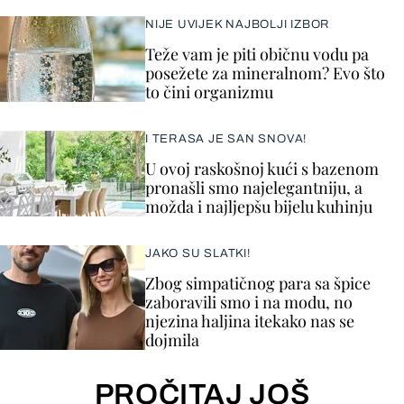
NIJE UVIJEK NAJBOLJI IZBOR
Teže vam je piti običnu vodu pa
posežete za mineralnom? Evo što
to čini organizmu
I TERASA JE SAN SNOVA!
U ovoj raskošnoj kući s bazenom
pronašli smo najelegantniju, a
možda i najljepšu bijelu kuhinju
JAKO SU SLATKI!
Zbog simpatičnog para sa špice
zaboravili smo i na modu, no
njezina haljina itekako nas se
dojmila
PROČITAJ JOŠ