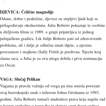
DJEVICA: Čelične magnolije
Odane, dobre i praktične, djevice su strpljivi ljudi koji se
prilagođavaju okolnostima. Julia Roberts pokazuje te osobine
u dirljivom filmu iz 1989. o grupi prijateljica iz jednog
južnjačkom gradića. Lik Julije Roberts pati od zdravstvenih
problema, ali i dalje je odlučna imati dijete, a njezina
povezanost s majkom (Sally Field) je predivna. Njezin kraj
slama srca, a Julia je za ovu ulogu dobila i prvu nominaciju
za Oscar.
VAGA: Slučaj Pelikan
Vagama je pravda važnija od svega pa ima smisla povezati
ovaj horoskopski znak s trilerom Johna Grishama iz 1993.
godine. Julia Roberts tumači studenticu prava koja napiše rad
u kojem spekulira o tome tko je skrivio smrt dvoje sudaca