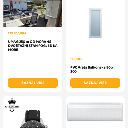
273.000,00 €
UMAG 250 m OD MORA 4S
DVOETAŽNI STAN POGLED NA
MORE
160,00 €
PVC Vrata Balkonska 80 x
200
SAZNAJ VIŠE
SAZNAJ VIŠE