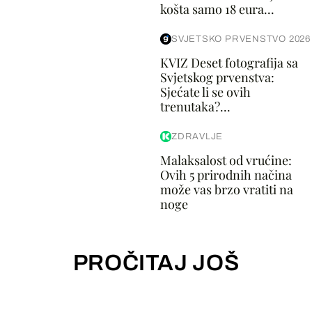
košta samo 18 eura...
SVJETSKO PRVENSTVO 2026
KVIZ Deset fotografija sa
Svjetskog prvenstva:
Sjećate li se ovih
trenutaka?...
ZDRAVLJE
Malaksalost od vrućine:
Ovih 5 prirodnih načina
može vas brzo vratiti na
noge
PROČITAJ JOŠ