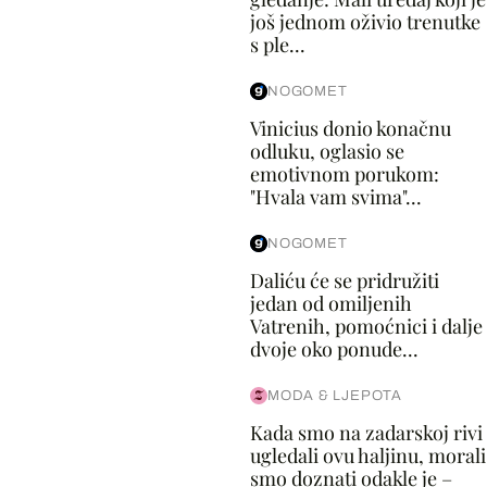
još jednom oživio trenutke
s ple...
NOGOMET
Vinicius donio konačnu
odluku, oglasio se
emotivnom porukom:
"Hvala vam svima"...
NOGOMET
Daliću će se pridružiti
jedan od omiljenih
Vatrenih, pomoćnici i dalje
dvoje oko ponude...
MODA & LJEPOTA
Kada smo na zadarskoj rivi
ugledali ovu haljinu, morali
smo doznati odakle je –