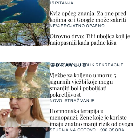
15 PITANJA
Kviz općeg znanja: Za one pred
kojima se i Google može sakriti
NEVJEROJATNO OPASNO
Otrovno drvo: Tihi ubojica koji je
najopasniji kada padne kiša
ZDRAVLJE
NAJSIGURNIJI OBLIK REKREACIJE
Vježbe za koljeno u moru: 5
sigurnih vježbi koje mogu
smanjiti bol i poboljšati
pokretljivost
NOVO ISTRAŽIVANJE
Hormonska terapija u
menopauzi: Žene koje je koriste
imaju znatno manji rizik od ovoga
STUDIJA NA GOTOVO 1.900 OSOBA