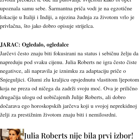
upoznala samu sebe. Šarmantna priča vodi je na egzotične
lokacije u Italiji i Indiji, a njezina žudnja za životom vrlo je
privlačna, što jako dobro opisuje strijelca.
JARAC: Ogledalo, ogledalce
Jarčevi često znaju biti fokusirani na status i sebičnu želju da
napreduju pod svaku cijenu. Julia Roberts ne igra često čiste
negativce, ali napravila je iznimku za adaptaciju priče o
Snjeguljici. Glumi zlu kraljicu opsjednutu vlastitom ljepotom
koja ne preza od ničega da zadrži svoju moć. Ova je prilično
drugačija ulogu od uobičajenih Julije Roberts, ali dobro
dočarava ego horoskopskih jarčeva koji u svojoj neprekidnoj
želji za prestižnim životom znaju biti i nemilosrdni.
Julia Roberts nije bila prvi izbor!