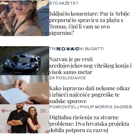
ŠTO KAŽETE?
Isključio komentare: Par iz Srbije
preporučio spravicu za plažu s
Temua, čini li vam se ovo
sigurnim?
NOVAC
TREĆI UNIKATNI BUGATTI
Nazvan je po vrsti
srednjovjekovnog viteškog konja i
visok samo metar
ZA POSLODAVCE
Kako ispravno dati nekome otkaz
i izbjeći najčešće pogreške te
sudske sporove
POKROVITELJ PHILIP MORRIS ZAGREB
Digitalna rješenja za stvarne
probleme: Dva hrvatska projekta
dobila potporu za razvoj