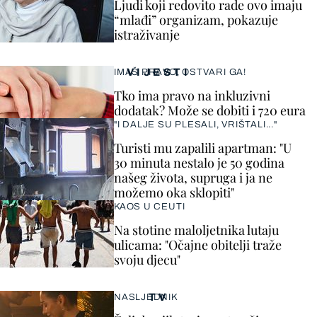
Ljudi koji redovito rade ovo imaju
“mlađi” organizam, pokazuje
istraživanje
VIJESTI
IMAŠ PRAVO, OSTVARI GA!
Tko ima pravo na inkluzivni
dodatak? Može se dobiti i 720 eura
"I DALJE SU PLESALI, VRIŠTALI..."
Turisti mu zapalili apartman: "U
30 minuta nestalo je 50 godina
našeg života, supruga i ja ne
možemo oka sklopiti"
KAOS U CEUTI
Na stotine maloljetnika lutaju
ulicama: "Očajne obitelji traže
svoju djecu"
TV
NASLJEDNIK