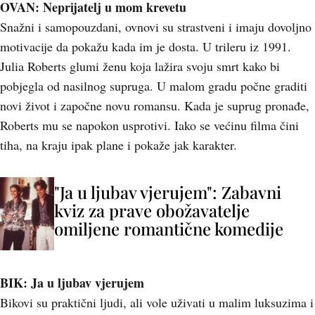
OVAN: Neprijatelj u mom krevetu
Snažni i samopouzdani, ovnovi su strastveni i imaju dovoljno
motivacije da pokažu kada im je dosta. U trileru iz 1991.
Julia Roberts glumi ženu koja lažira svoju smrt kako bi
pobjegla od nasilnog supruga. U malom gradu počne graditi
novi život i započne novu romansu. Kada je suprug pronađe,
Roberts mu se napokon usprotivi. Iako se većinu filma čini
tiha, na kraju ipak plane i pokaže jak karakter.
"Ja u ljubav vjerujem": Zabavni
kviz za prave obožavatelje
omiljene romantične komedije
BIK: Ja u ljubav vjerujem
Bikovi su praktični ljudi, ali vole uživati u malim luksuzima i