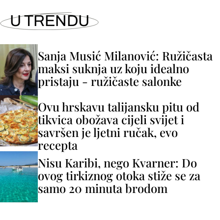
U TRENDU
Sanja Musić Milanović: Ružičasta
maksi suknja uz koju idealno
pristaju - ružičaste salonke
Ovu hrskavu talijansku pitu od
tikvica obožava cijeli svijet i
savršen je ljetni ručak, evo
recepta
Nisu Karibi, nego Kvarner: Do
ovog tirkiznog otoka stiže se za
samo 20 minuta brodom