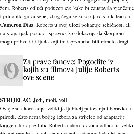
ženi. Roberts odluči poduzeti sve kako bi zaustavila vjenčanje
i pridobila ga za sebe, zbog čega se sukobljava s mladenkom
Cameron Diaz
. Roberts u ovoj ulozi pokazuje sebičnost, ali
na kraju ipak postupi ispravno, što dokazuje da škorpioni
mogu prihvatiti i ljude koji im isprva nisu bili nimalo dragi.
Za prave fanove: Pogodite iz
kojih su filmova Julije Roberts
ove scene
STRIJELAC: Jedi, moli, voli
Ovaj znak horoskopa veliki je ljubitelj putovanja i boravka u
prirodi. Zato nema boljeg izbora za strijelce od adaptacije
knjige u kojoj se Julia Roberts nakon razvoda odluči na veliki
životni preokret te ode na putovanje svijetom kako bi opet