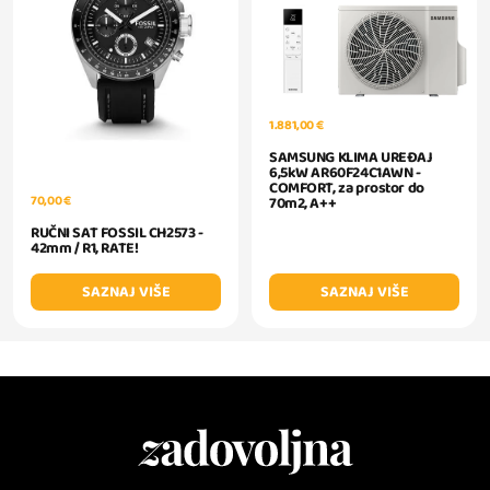
1.881,00 €
SAMSUNG KLIMA UREĐAJ
6,5kW AR60F24C1AWN -
COMFORT, za prostor do
70,00 €
70m2, A++
RUČNI SAT FOSSIL CH2573 -
42mm / R1, RATE!
SAZNAJ VIŠE
SAZNAJ VIŠE