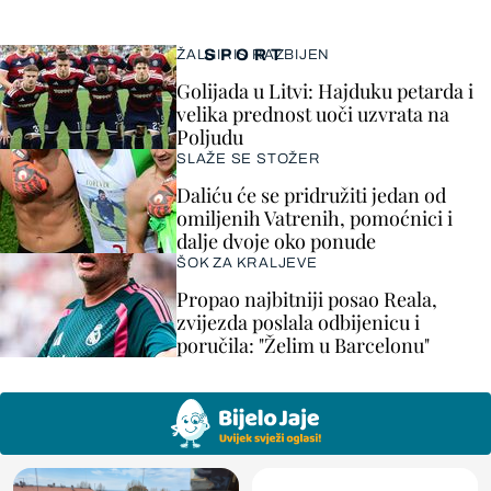
SPORT
ŽALGIRIS RAZBIJEN
Golijada u Litvi: Hajduku petarda i
velika prednost uoči uzvrata na
Poljudu
SLAŽE SE STOŽER
Daliću će se pridružiti jedan od
omiljenih Vatrenih, pomoćnici i
dalje dvoje oko ponude
ŠOK ZA KRALJEVE
Propao najbitniji posao Reala,
zvijezda poslala odbijenicu i
poručila: "Želim u Barcelonu"