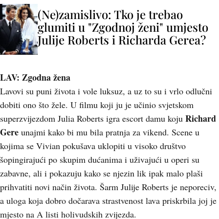
(Ne)zamislivo: Tko je trebao
glumiti u "Zgodnoj ženi" umjesto
Julije Roberts i Richarda Gerea?
LAV: Zgodna žena
Lavovi su puni života i vole luksuz, a uz to su i vrlo odlučni
dobiti ono što žele. U filmu koji ju je učinio svjetskom
Richard
superzvijezdom Julia Roberts igra escort damu koju
Gere
unajmi kako bi mu bila pratnja za vikend. Scene u
kojima se Vivian pokušava uklopiti u visoko društvo
šopingirajući po skupim dućanima i uživajući u operi su
zabavne, ali i pokazuju kako se njezin lik ipak malo plaši
prihvatiti novi način života. Šarm Julije Roberts je neporeciv,
a uloga koja dobro dočarava strastvenost lava priskrbila joj je
mjesto na A listi holivudskih zvijezda.