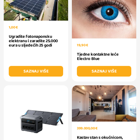
1,00 €
Ugradite fotonaponsku
elektranu i zaradite 25.000
eura u sljedećih 25 godi
19,90 €
Tjedne kontaktne leće
Electro Blue
SAZNAJ VIŠE
SAZNAJ VIŠE
399.000,00 €
Kastav stan s okućnicom,