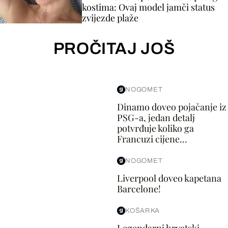
kostima: Ovaj model jamči status
zvijezde plaže
PROČITAJ JOŠ
NOGOMET
Dinamo doveo pojačanje iz
PSG-a, jedan detalj
potvrđuje koliko ga
Francuzi cijene...
NOGOMET
Liverpool doveo kapetana
Barcelone!
KOŠARKA