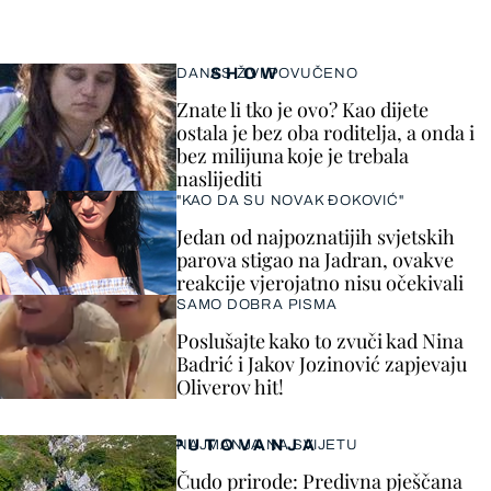
SHOW
DANAS ŽIVI POVUČENO
Znate li tko je ovo? Kao dijete
ostala je bez oba roditelja, a onda i
bez milijuna koje je trebala
naslijediti
"KAO DA SU NOVAK ĐOKOVIĆ"
Jedan od najpoznatijih svjetskih
parova stigao na Jadran, ovakve
reakcije vjerojatno nisu očekivali
SAMO DOBRA PISMA
Poslušajte kako to zvuči kad Nina
Badrić i Jakov Jozinović zapjevaju
Oliverov hit!
PUTOVANJA
NAJMANJA NA SVIJETU
Čudo prirode: Predivna pješčana