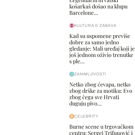
Legendarni hrvatski
košarkaš došao na klupu
Barcelone...
KULTURA & ZABAVA
Kad su uspomene previše
dobre za samo jedno
gledanje: Mali uređaj koji je
još jednom oživio trenutke
s ple...
ZANIMLJIVOSTI
Netko zbog ćevapa, netko
zbog drške za motiku: Evo
zbog čega sve Hrvati
duguju pivo...
CELEBRITY
Burne scene u trgovačkom
centru: Sergej Trifunović i