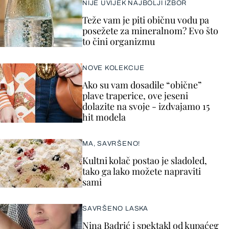
NIJE UVIJEK NAJBOLJI IZBOR
Teže vam je piti običnu vodu pa
posežete za mineralnom? Evo što
to čini organizmu
NOVE KOLEKCIJE
Ako su vam dosadile “obične”
plave traperice, ove jeseni
dolazite na svoje - izdvajamo 15
hit modela
MA, SAVRŠENO!
Kultni kolač postao je sladoled,
tako ga lako možete napraviti
sami
SAVRŠENO LASKA
Nina Badrić i spektakl od kupaćeg