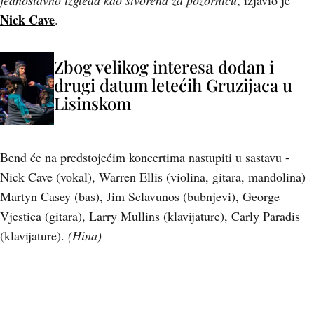
jednostavno izgleda kao stvorena za pozornicu
, izjavio je
Nick Cave
.
Zbog velikog interesa dodan i
drugi datum letećih Gruzijaca u
Lisinskom
Bend će na predstojećim koncertima nastupiti u sastavu -
Nick Cave (vokal), Warren Ellis (violina, gitara, mandolina)
Martyn Casey (bas), Jim Sclavunos (bubnjevi), George
Vjestica (gitara), Larry Mullins (klavijature), Carly Paradis
(klavijature).
(Hina)