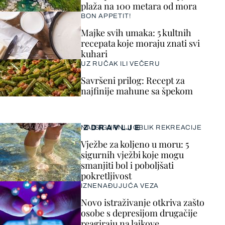
plaža na 100 metara od mora
BON APPETIT!
Majke svih umaka: 5 kultnih
recepata koje moraju znati svi
kuhari
UZ RUČAK ILI VEČERU
Savršeni prilog: Recept za
najfinije mahune sa špekom
ZDRAVLJE
NAJSIGURNIJI OBLIK REKREACIJE
Vježbe za koljeno u moru: 5
sigurnih vježbi koje mogu
smanjiti bol i poboljšati
pokretljivost
IZNENAĐUJUĆA VEZA
Novo istraživanje otkriva zašto
osobe s depresijom drugačije
reagiraju na lajkove