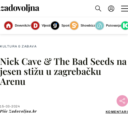
Dnevnik.hr
Vijesti
Sport
Showbizz
Putovanja
Slika nije dostupna
KULTURA & ZABAVA
Nick Cave & The Bad Seeds na
Facebook
jesen stižu u zagrebačku
Arenu
X
WhatsApp
15-03-2024
Piše
Zadovoljna.hr
KOMENTARI
Viber