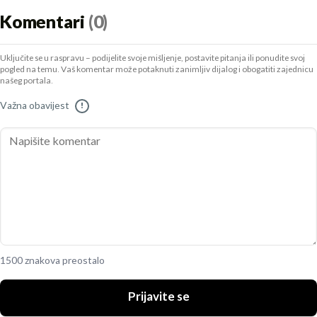
Komentari
(0)
Uključite se u raspravu – podijelite svoje mišljenje, postavite pitanja ili ponudite svoj
pogled na temu. Vaš komentar može potaknuti zanimljiv dijalog i obogatiti zajednicu
našeg portala.
Važna obavijest
!
1500 znakova preostalo
Prijavite se