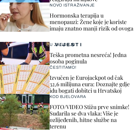
NOVO ISTRAŽIVANJE
Hormonska terapija u
menopauzi: Žene koje je koriste
imaju znatno manji rizik od ovoga
VIJESTI
U ZAGORJU
Teška prometna nesreća! Jedna
osoba poginula
ČESTITAMO!
Izvučen je Eurojackpot od čak
32,6 milijuna eura: Doznajte gdje
idu bogati dobitci u Hrvatskoj
KOD BJELOVARA
FOTO/VIDEO Stižu prve snimke!
Sudarila se dva vlaka: Više je
ozlijeđenih, hitne službe na
terenu