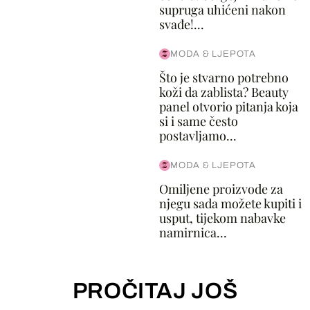
supruga uhićeni nakon
svađe!...
MODA & LJEPOTA
Što je stvarno potrebno
koži da zablista? Beauty
panel otvorio pitanja koja
si i same često
postavljamo...
MODA & LJEPOTA
Omiljene proizvode za
njegu sada možete kupiti i
usput, tijekom nabavke
namirnica...
PROČITAJ JOŠ