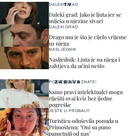
TV
DALEKI GRAD
Daleki grad: Jako je ljuta jer se
miješa u njezine stvari
DALEKI GRAD
Drago mu je što je cijelo vrijeme
uz njega
NASLJEDNIK
Nasljednik: Ljuta je na njega i
zahtjeva da učini nešto
ZABAVA
POKAŽITE ŠTO ZNATE!
Samo pravi intelektualci mogu
riješiti ovaj kviz bez ijedne
pogreške
JESTE LI PROBALI?
Turisticu oduševila ponuda u
Primoštenu: "Oni su puno
pametniji od nas"