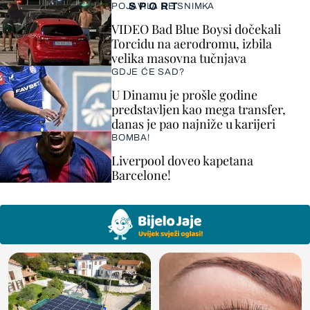
SPORT
POJAVILA SE SNIMKA
VIDEO Bad Blue Boysi dočekali
Torcidu na aerodromu, izbila
velika masovna tučnjava
GDJE ĆE SAD?
U Dinamu je prošle godine
predstavljen kao mega transfer,
danas je pao najniže u karijeri
BOMBA!
Liverpool doveo kapetana
Barcelone!