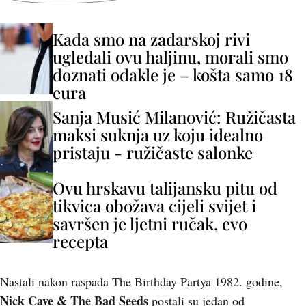
Kada smo na zadarskoj rivi
ugledali ovu haljinu, morali smo
doznati odakle je – košta samo 18
eura
Sanja Musić Milanović: Ružičasta
maksi suknja uz koju idealno
pristaju - ružičaste salonke
Ovu hrskavu talijansku pitu od
tikvica obožava cijeli svijet i
savršen je ljetni ručak, evo
recepta
Nastali nakon raspada The Birthday Partya 1982. godine,
Nick Cave & The Bad Seeds
postali su jedan od