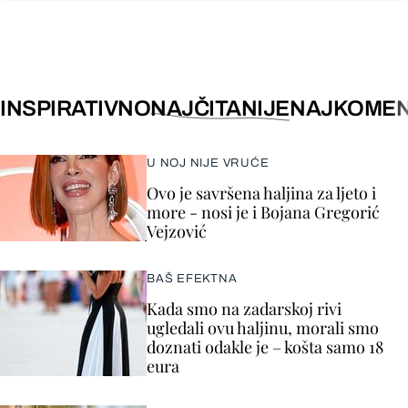
INSPIRATIVNO
NAJČITANIJE
NAJKOMEN
U NOJ NIJE VRUĆE
Ovo je savršena haljina za ljeto i
more - nosi je i Bojana Gregorić
Vejzović
BAŠ EFEKTNA
Kada smo na zadarskoj rivi
ugledali ovu haljinu, morali smo
doznati odakle je – košta samo 18
eura