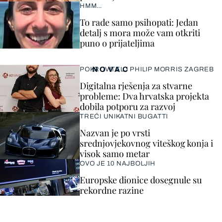
HMM…
To rade samo psihopati: Jedan
detalj s mora može vam otkriti
puno o prijateljima
NOVAC
POKROVITELJ PHILIP MORRIS ZAGREB
Digitalna rješenja za stvarne
probleme: Dva hrvatska projekta
dobila potporu za razvoj
TREĆI UNIKATNI BUGATTI
Nazvan je po vrsti
srednjovjekovnog viteškog konja i
visok samo metar
OVO JE 10 NAJBOLJIH
Europske dionice dosegnule su
rekordne razine