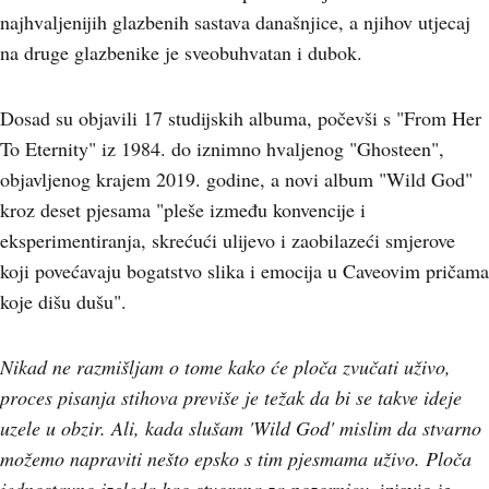
najhvaljenijih glazbenih sastava današnjice, a njihov utjecaj
na druge glazbenike je sveobuhvatan i dubok.
Dosad su objavili 17 studijskih albuma, počevši s "From Her
To Eternity" iz 1984. do iznimno hvaljenog "Ghosteen",
objavljenog krajem 2019. godine, a novi album "Wild God"
kroz deset pjesama "pleše između konvencije i
eksperimentiranja, skrećući ulijevo i zaobilazeći smjerove
koji povećavaju bogatstvo slika i emocija u Caveovim pričama
koje dišu dušu".
Nikad ne razmišljam o tome kako će ploča zvučati uživo,
proces pisanja stihova previše je težak da bi se takve ideje
uzele u obzir. Ali, kada slušam 'Wild God' mislim da stvarno
možemo napraviti nešto epsko s tim pjesmama uživo. Ploča