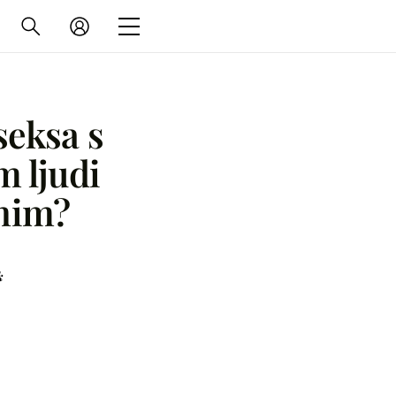
seksa s
m ljudi
tnim?
k