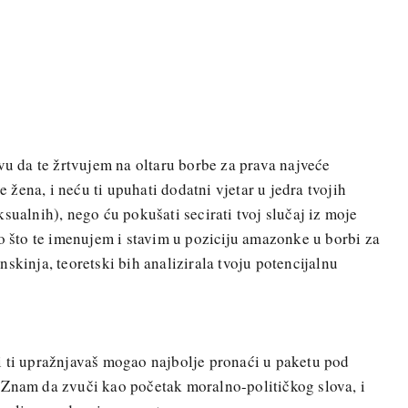
ivu da te žrtvujem na oltaru borbe za prava najveće
žena, i neću ti upuhati dodatni vjetar u jedra tvojih
sualnih), nego ću pokušati secirati tvoj slučaj iz moje
no što te imenujem i stavim u poziciju amazonke u borbi za
skinja, teoretski bih analizirala tvoju potencijalnu
i ti upražnjavaš mogao najbolje pronaći u paketu pod
 Znam da zvuči kao početak moralno-političkog slova, i