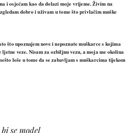
ona i osjećam kao da dolazi moje vrijeme. Živim na
Izgledam dobro i uživam u tome što privlačim muške
 zato što upoznajem nove i nepoznate muškarce s kojima
 ljetne veze. Nisam za ozbiljnu vezu, a moja me okolina
a nešto loše u tome da se zabavljam s muškarcima tijekom
 bi se model