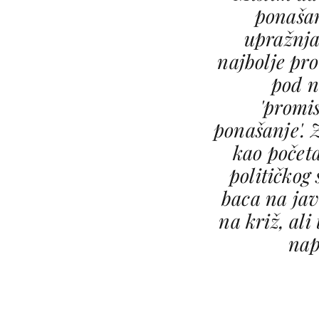
ponašan
upražnj
najbolje pr
pod 
'promi
ponašanje'.
kao počet
političkog 
baca na jav
na križ, ali
na