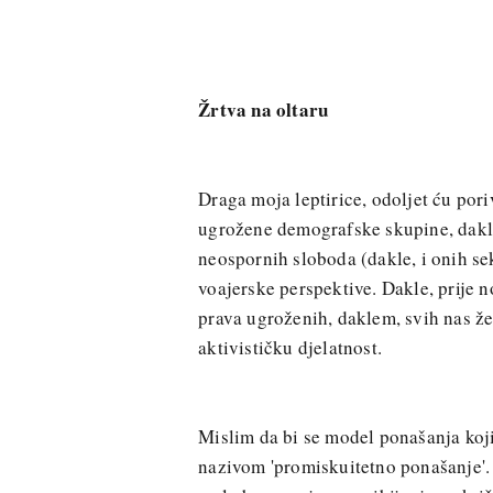
Žrtva na oltaru
Draga moja leptirice, odoljet ću por
ugrožene demografske skupine, dakle 
neospornih sloboda (dakle, i onih sek
voajerske perspektive. Dakle, prije 
prava ugroženih, daklem, svih nas žen
aktivističku djelatnost.
Mislim da bi se model ponašanja koj
nazivom 'promiskuitetno ponašanje'.