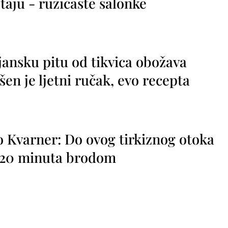
taju - ružičaste salonke
jansku pitu od tikvica obožava
vršen je ljetni ručak, evo recepta
o Kvarner: Do ovog tirkiznog otoka
o 20 minuta brodom