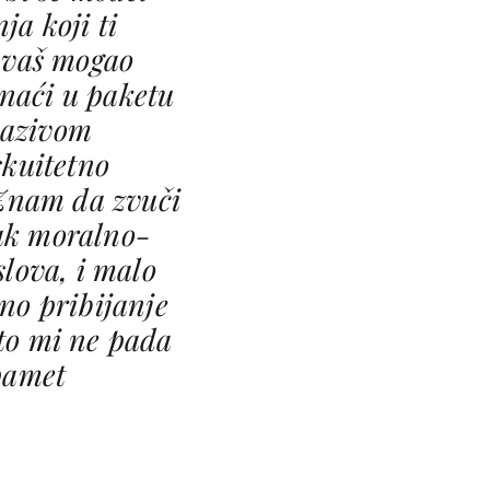
ja koji ti
avaš mogao
onaći u paketu
nazivom
skuitetno
 Znam da zvuči
ak moralno-
slova, i malo
no pribijanje
 to mi ne pada
pamet