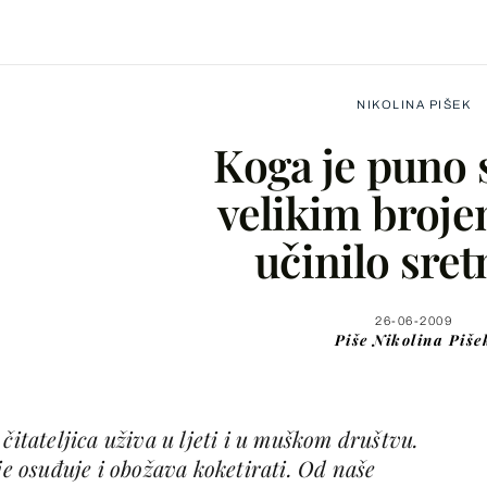
NIKOLINA PIŠEK
Koga je puno 
velikim broje
učinilo sre
Facebook
X
26-06-2009
Piše
Nikolina Piše
WhatsApp
čitateljica uživa u ljeti i u muškom društvu.
Viber
je osuđuje i obožava koketirati. Od naše