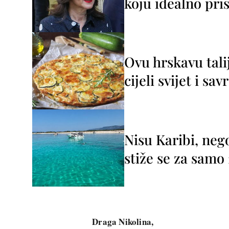
koju idealno pris
Ovu hrskavu tali
cijeli svijet i sa
Nisu Karibi, neg
stiže se za sam
Draga Nikolina,