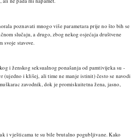
, ali ne pada mi napamet.
morala poznavati mnogo više parametara prije no što bih se
ačnom slučaju, a drugo, zbog nekog osjećaja društvene
m svoje stavove.
kog i ženskog seksualnog ponašanja od pamtivijeka su -
 (ujedno i klišej, ali time ne manje istinit) često se navodi
muškarac zavodnik, dok je promiskuitetna žena, jasno,
ak i vješticama te su bile brutalno pogubljivane. Kako