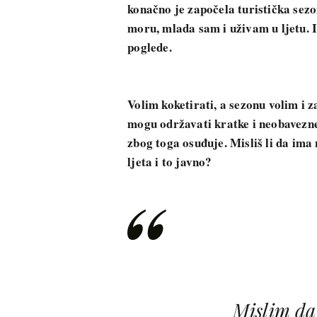
konačno je započela turistička sez
moru, mlada sam i uživam u ljetu. 
poglede.
Volim koketirati, a sezonu volim i
mogu održavati kratke i neobavezne
zbog toga osuđuje. Misliš li da im
ljeta i to javno?
Mislim da