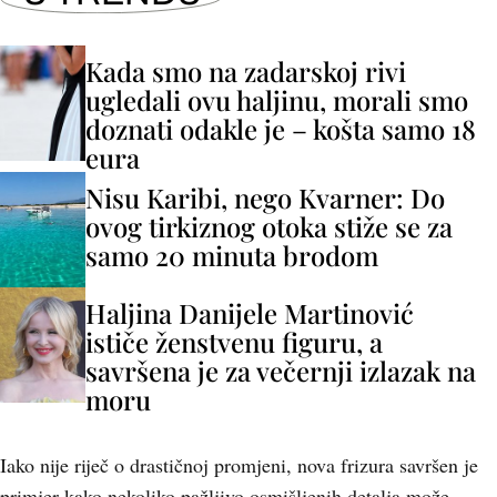
Kada smo na zadarskoj rivi
ugledali ovu haljinu, morali smo
doznati odakle je – košta samo 18
eura
Nisu Karibi, nego Kvarner: Do
ovog tirkiznog otoka stiže se za
samo 20 minuta brodom
Haljina Danijele Martinović
ističe ženstvenu figuru, a
savršena je za večernji izlazak na
moru
Iako nije riječ o drastičnoj promjeni, nova frizura savršen je
primjer kako nekoliko pažljivo osmišljenih detalja može