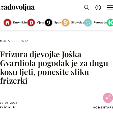
Dnevnik.hr
Vijesti
Sport
Showbizz
Putovanja
Lu Mastrović
(Foto: Instagram@teutamesaros)
MODA & LJEPOTA
Frizura djevojke Joška
Facebook
Gvardiola pogodak je za dugu
kosu ljeti, ponesite sliku
X
frizerki
WhatsApp
Viber
18-06-2026
Piše
N. H.
KOMENTARI