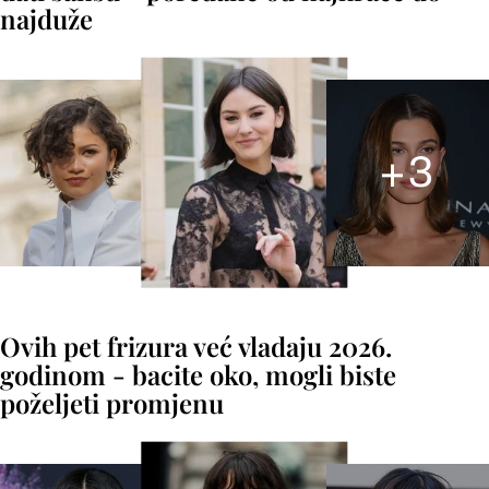
najduže
+
3
Ovih pet frizura već vladaju 2026.
godinom - bacite oko, mogli biste
poželjeti promjenu