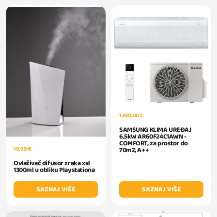
1.881,00 €
SAMSUNG KLIMA UREĐAJ
6,5kW AR60F24C1AWN -
COMFORT, za prostor do
19,99 €
70m2, A++
Ovlaživač difusor zraka xxl
1300ml u obliku Playstationa
SAZNAJ VIŠE
SAZNAJ VIŠE