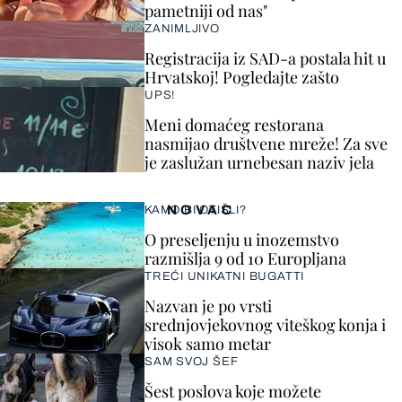
pametniji od nas"
ZANIMLJIVO
Registracija iz SAD-a postala hit u
Hrvatskoj! Pogledajte zašto
UPS!
Meni domaćeg restorana
nasmijao društvene mreže! Za sve
je zaslužan urnebesan naziv jela
NOVAC
KAMO BI OTIŠLI?
O preseljenju u inozemstvo
razmišlja 9 od 10 Europljana
TREĆI UNIKATNI BUGATTI
Nazvan je po vrsti
srednjovjekovnog viteškog konja i
visok samo metar
SAM SVOJ ŠEF
Šest poslova koje možete