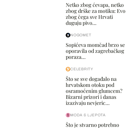
Netko zbog ćevapa, netko
zbog drške za motiku: Evo
zbog čega sve Hrvati
duguju pivo...
NOGOMET
Sopićeva momčad brzo se
oporavila od zagrebačkog
poraza...
CELEBRITY
Što se sve događalo na
hrvatskom otoku pod
osramoćenim glumcem?
Bizarni prizori i danas
izazivaju nevjeric...
MODA & LJEPOTA
Što je stvarno potrebno