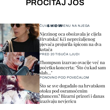
PROČITAJ JOŠ
SHOW
ČUVA USPOMENU NA NJEGA
Njezinog oca obožavala je cijela
Hrvatska! Kći neprežaljenog
pjevača projurila špicom na dva
kotača
PRED 20 TISUĆA LJUDI
Thompson izazvao ovacije već na
početku koncerta: "Što ću kad sam
slab..."
PONOVNO POD POVEĆALOM
Što se sve događalo na hrvatskom
otoku pod osramoćenim
glumcem? Bizarni prizori i danas
izazivaju nevjericu