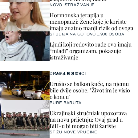
NOVO ISTRAŽIVANJE
Hormonska terapija u
menopauzi: Žene koje je koriste
imaju znatno manji rizik od ovoga
STUDIJA NA GOTOVO 1.900 OSOBA
Ljudi koji redovito rade ovo imaju
“mlađi” organizam, pokazuje
istraživanje
VIJESTI
DRAMA U RIJECI
Urušio se balkon kuće, na njemu
bile dvije osobe: "Život im je visio
o koncu"
BURE BARUTA
Ukrajinski stručnjak upozorava
na novu prijetnju: Ovaj grad u
BiH-u bi mogao biti žarište
STIŽU NOVE VRUĆINE