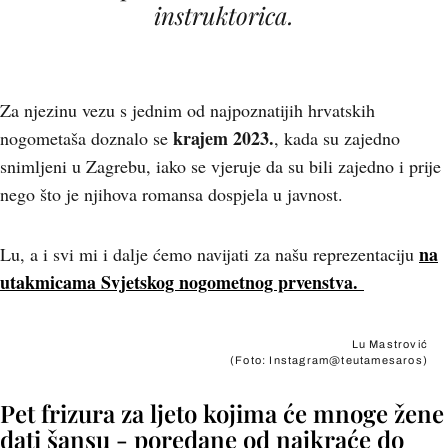
instruktorica.
Za njezinu vezu s jednim od najpoznatijih hrvatskih
krajem 2023.
nogometaša doznalo se
, kada su zajedno
snimljeni u Zagrebu, iako se vjeruje da su bili zajedno i prije
nego što je njihova romansa dospjela u javnost.
na
Lu, a i svi mi i dalje ćemo navijati za našu reprezentaciju
utakmicama Svjetskog nogometnog prvenstva.
Lu Mastrović
(Foto: Instagram@teutamesaros)
Pet frizura za ljeto kojima će mnoge žene
dati šansu - poredane od najkraće do