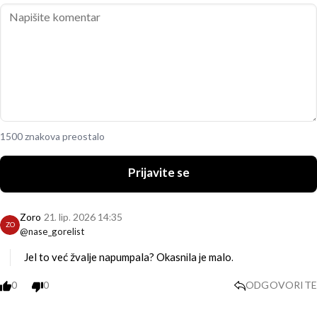
1500 znakova preostalo
Prijavite se
Zoro
21. lip. 2026 14:35
ZO
@nase_gorelist
Jel to već žvalje napumpala? Okasnila je malo.
0
0
ODGOVORITE