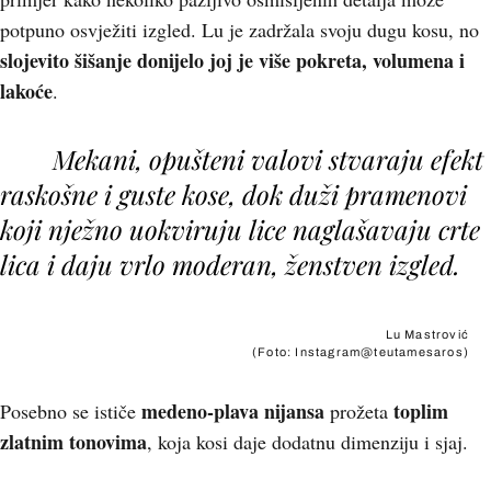
potpuno osvježiti izgled. Lu je zadržala svoju dugu kosu, no
slojevito šišanje donijelo joj je više pokreta, volumena i
lakoće
.
Mekani, opušteni valovi stvaraju efekt
raskošne i guste kose, dok duži pramenovi
koji nježno uokviruju lice naglašavaju crte
lica i daju vrlo moderan, ženstven izgled.
Lu Mastrović
(Foto: Instagram@teutamesaros)
medeno-plava nijansa
toplim
Posebno se ističe
prožeta
zlatnim tonovima
, koja kosi daje dodatnu dimenziju i sjaj.