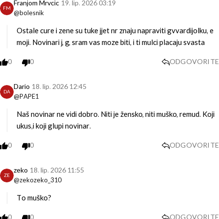
Franjom Mrvcic
19. lip. 2026 03:19
FM
@bolesnik
Ostale cure i zene su tuke jjet nr znaju napraviti gvvardijolku, e
moji. Novinari j, g, sram vas moze biti, i ti mulci placaju svasta
0
0
ODGOVORITE
Dario
18. lip. 2026 12:45
DA
@PAPE1
Naš novinar ne vidi dobro. Niti je žensko, niti muško, remud. Koji
ukus,i koji glupi novinar.
0
0
ODGOVORITE
zeko
18. lip. 2026 11:55
ZE
@zekozeko_310
To muško?
0
0
ODGOVORITE