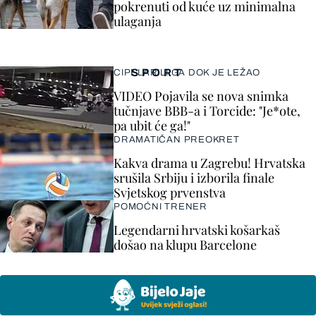
pokrenuti od kuće uz minimalna
ulaganja
SPORT
CIPELARILI GA DOK JE LEŽAO
VIDEO Pojavila se nova snimka
tučnjave BBB-a i Torcide: "Je*ote,
pa ubit će ga!"
DRAMATIČAN PREOKRET
Kakva drama u Zagrebu! Hrvatska
srušila Srbiju i izborila finale
Svjetskog prvenstva
POMOĆNI TRENER
Legendarni hrvatski košarkaš
došao na klupu Barcelone