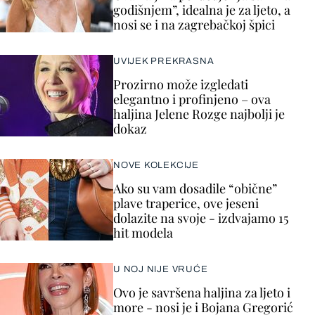
godišnjem”, idealna je za ljeto, a
nosi se i na zagrebačkoj špici
UVIJEK PREKRASNA
Prozirno može izgledati
elegantno i profinjeno – ova
haljina Jelene Rozge najbolji je
dokaz
NOVE KOLEKCIJE
Ako su vam dosadile “obične”
plave traperice, ove jeseni
dolazite na svoje - izdvajamo 15
hit modela
U NOJ NIJE VRUĆE
Ovo je savršena haljina za ljeto i
more - nosi je i Bojana Gregorić