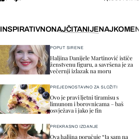
INSPIRATIVNO
NAJČITANIJE
NAJKOMEN
POPUT SIRENE
Haljina Danijele Martinović ističe
ženstvenu figuru, a savršena je za
večernji izlazak na moru
PREJEDNOSTAVNO ZA SLOŽITI
Ovo je pravi ljetni tiramisu s
limunom i borovnicama – baš
osvježava i jako je fin
PREKRASNO IZDANJE
Ova haljina poručuje “Ja sam na