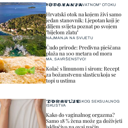
PUTOVANJA
UŽIVANJE NA "PRIVATNOM" OTOKU
Hrvatski otok na kojem živi samo
jedan stanovnik: Ljepotan koji je
diljem svijeta poznat po svojem
"bijelom zlatu"
NAJMANJA NA SVIJETU
Čudo prirode: Predivna pješčana
plaža na 100 metara od mora
MA, SAVRŠENSTVO!
Kolač s limunom i sirom: Recept
za božanstvenu slasticu koja se
topi u ustima
ZDRAVLJE
"VRHUNAC" ŽENSKOG SEKSUALNOG
ISKUSTVA
Kako do vaginalnog orgazma?
Samo 18 % žena može ga doživjeti
isključivo na ovaj način