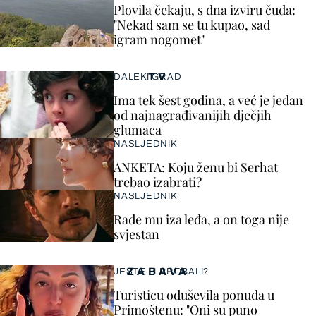
Plovila čekaju, s dna izviru čuda:
"Nekad sam se tu kupao, sad
igram nogomet"
TV
DALEKI GRAD
Ima tek šest godina, a već je jedan
od najnagrađivanijih dječjih
glumaca
NASLJEDNIK
ANKETA: Koju ženu bi Serhat
trebao izabrati?
NASLJEDNIK
Rade mu iza leđa, a on toga nije
svjestan
ZABAVA
JESTE LI PROBALI?
Turisticu oduševila ponuda u
Primoštenu: "Oni su puno