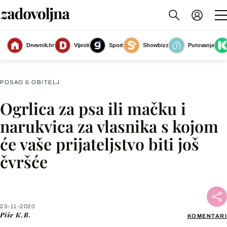
Dnevnik.hr
Vijesti
Sport
Showbizz
Putovanja
Slika nije dostupna
POSAO & OBITELJ
Ogrlica za psa ili mačku i
Facebook
narukvica za vlasnika s kojom
će vaše prijateljstvo biti još
X
čvršće
WhatsApp
Viber
23-11-2020
Piše
K.B.
KOMENTARI