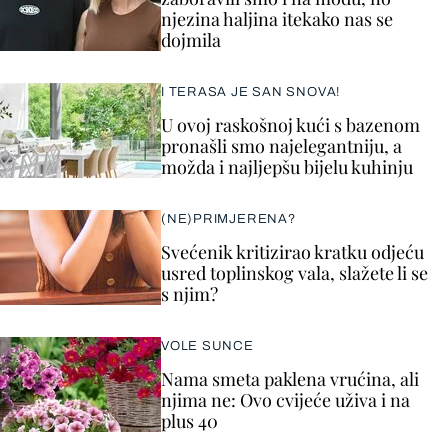
njezina haljina itekako nas se
dojmila
I TERASA JE SAN SNOVA!
U ovoj raskošnoj kući s bazenom
pronašli smo najelegantniju, a
možda i najljepšu bijelu kuhinju
(NE)PRIMJERENA?
Svećenik kritizirao kratku odjeću
usred toplinskog vala, slažete li se
s njim?
VOLE SUNCE
Nama smeta paklena vrućina, ali
njima ne: Ovo cvijeće uživa i na
plus 40