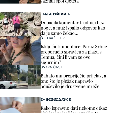
saznali spol djeteta
ZABAVA
KAO IZ PIŠTOLJA
Dobacila komentar trudnici bez
noge, a muž ispalio odgovor kao
da je samo čekao…
ŠTO KAŽETE?
Isključio komentare: Par iz Srbije
preporučio spravicu za plažu s
Temua, čini li vam se ovo
sigurnim?
SVAKA ČAST
Bahato mu prepriječio prijelaz, a
ono što je pješak napravio
oduševilo je društvene mreže
NOVAC
ZA POSLODAVCE
Kako ispravno dati nekome otkaz