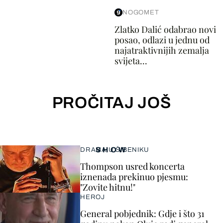
NOGOMET
Zlatko Dalić odabrao novi
posao, odlazi u jednu od
najatraktivnijih zemalja
svijeta...
PROČITAJ JOŠ
SHOW
DRAMA U ŠIBENIKU
Thompson usred koncerta
iznenada prekinuo pjesmu:
"Zovite hitnu!"
HEROJ
General pobjednik: Gdje i što 31