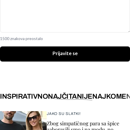
1500 znakova preostalo
Prijavite se
INSPIRATIVNO
NAJČITANIJE
NAJKOMEN
JAKO SU SLATKI!
Zbog simpatičnog para sa špice
zaboravili smo i na modu, no