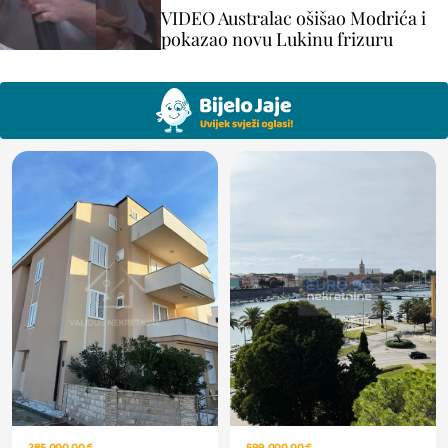
VIDEO Australac ošišao Modrića i
pokazao novu Lukinu frizuru
599.000,00 €
285.000,00 €