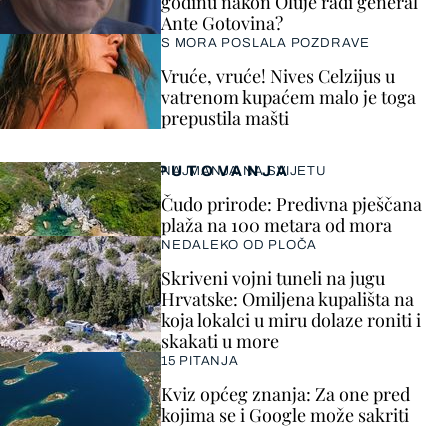
godinu nakon Oluje radi general
Ante Gotovina?
S MORA POSLALA POZDRAVE
Vruće, vruće! Nives Celzijus u
vatrenom kupaćem malo je toga
prepustila mašti
PUTOVANJA
NAJMANJA NA SVIJETU
Čudo prirode: Predivna pješčana
plaža na 100 metara od mora
NEDALEKO OD PLOČA
Skriveni vojni tuneli na jugu
Hrvatske: Omiljena kupališta na
koja lokalci u miru dolaze roniti i
skakati u more
15 PITANJA
Kviz općeg znanja: Za one pred
kojima se i Google može sakriti