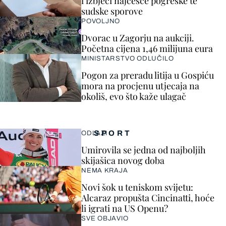
i izbjeći najčešće pogreške te
sudske sporove
POVOLJNO
Dvorac u Zagorju na aukciji.
Početna cijena 1,46 milijuna eura
MINISTARSTVO ODLUČILO
Pogon za preradu litija u Gospiću
mora na procjenu utjecaja na
okoliš, evo što kaže ulagač
SPORT
ODLAZI
Umirovila se jedna od najboljih
skijašica novog doba
NEMA KRAJA
Novi šok u teniskom svijetu:
Alcaraz propušta Cincinatti, hoće
li igrati na US Openu?
SVE OBJAVIO