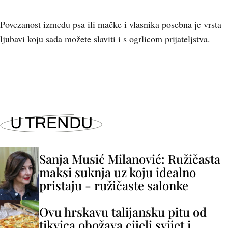
Povezanost između psa ili mačke i vlasnika posebna je vrsta
ljubavi koju sada možete slaviti i s ogrlicom prijateljstva.
U TRENDU
Sanja Musić Milanović: Ružičasta
maksi suknja uz koju idealno
pristaju - ružičaste salonke
Ovu hrskavu talijansku pitu od
tikvica obožava cijeli svijet i