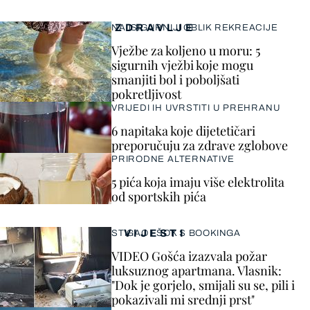
ZDRAVLJE
NAJSIGURNIJI OBLIK REKREACIJE
Vježbe za koljeno u moru: 5
sigurnih vježbi koje mogu
smanjiti bol i poboljšati
pokretljivost
VRIJEDI IH UVRSTITI U PREHRANU
6 napitaka koje dijetetičari
preporučuju za zdrave zglobove
PRIRODNE ALTERNATIVE
5 pića koja imaju više elektrolita
od sportskih pića
VIJESTI
STIGAO I ŠOK S BOOKINGA
VIDEO Gošća izazvala požar
luksuznog apartmana. Vlasnik:
"Dok je gorjelo, smijali su se, pili i
pokazivali mi srednji prst"