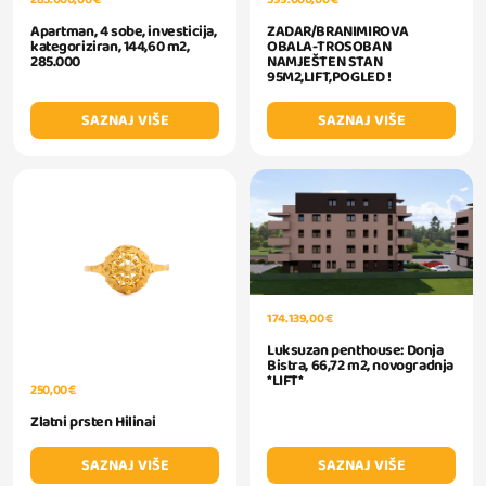
ZADAR/BRANIMIROVA
Apartman, 4 sobe, investicija,
OBALA-TROSOBAN
kategoriziran, 144,60 m2,
NAMJEŠTEN STAN
285.000
95M2,LIFT,POGLED !
SAZNAJ VIŠE
SAZNAJ VIŠE
174.139,00 €
Luksuzan penthouse: Donja
Bistra, 66,72 m2, novogradnja
*LIFT*
250,00 €
Zlatni prsten Hilinai
SAZNAJ VIŠE
SAZNAJ VIŠE