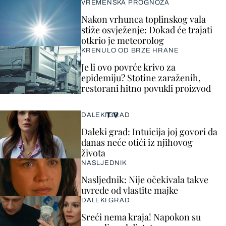
VREMENSKA PROGNOZA
Nakon vrhunca toplinskog vala
stiže osvježenje: Dokad će trajati
otkrio je meteorolog
KRENULO OD BRZE HRANE
Je li ovo povrće krivo za
epidemiju? Stotine zaraženih,
restorani hitno povukli proizvod
TV
DALEKI GRAD
Daleki grad: Intuicija joj govori da
danas neće otići iz njihovog
života
NASLJEDNIK
Nasljednik: Nije očekivala takve
uvrede od vlastite majke
DALEKI GRAD
Sreći nema kraja! Napokon su