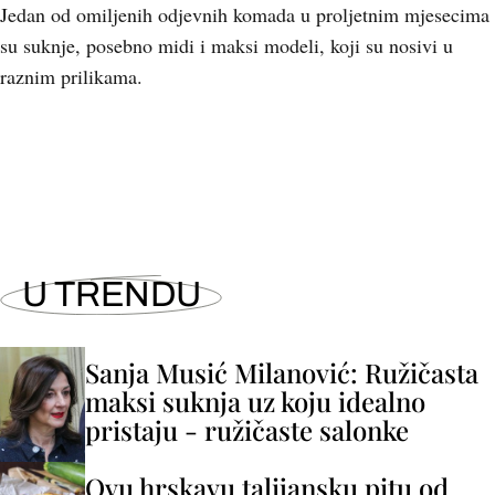
Jedan od omiljenih odjevnih komada u proljetnim mjesecima
su suknje, posebno midi i maksi modeli, koji su nosivi u
raznim prilikama.
+
12
U TRENDU
Sanja Musić Milanović: Ružičasta
maksi suknja uz koju idealno
pristaju - ružičaste salonke
Ovu hrskavu talijansku pitu od