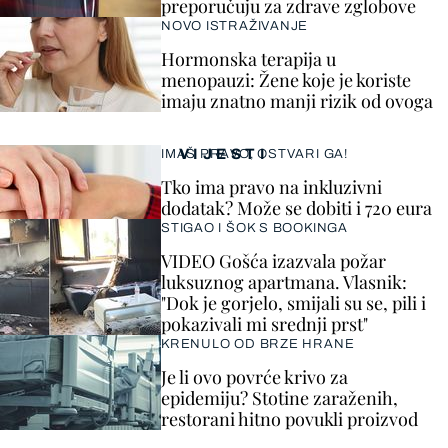
preporučuju za zdrave zglobove
NOVO ISTRAŽIVANJE
Hormonska terapija u
menopauzi: Žene koje je koriste
imaju znatno manji rizik od ovoga
VIJESTI
IMAŠ PRAVO, OSTVARI GA!
Tko ima pravo na inkluzivni
dodatak? Može se dobiti i 720 eura
STIGAO I ŠOK S BOOKINGA
VIDEO Gošća izazvala požar
luksuznog apartmana. Vlasnik:
"Dok je gorjelo, smijali su se, pili i
pokazivali mi srednji prst"
KRENULO OD BRZE HRANE
Je li ovo povrće krivo za
epidemiju? Stotine zaraženih,
restorani hitno povukli proizvod