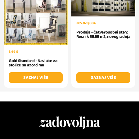
205.020,00 €
Prodaja - Četverosobni stan:
Resnik 55,65 m2, novogradnja
3,49 €
Gold Standard - Navlake za
stolice sa uzorcima
SAZNAJ VIŠE
SAZNAJ VIŠE