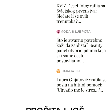
KVIZ Deset fotografija sa
Svjetskog prvenstva:
Sjećate li se ovih
trenutaka?...
MODA & LJEPOTA
Što je stvarno potrebno
koži da zablista? Beauty
panel otvorio pitanja koja
si i same često
postavljamo...
INMAGAZIN
Laura Gnjatović vratila se
poslu na hitnoj pomoći:
"Uhvatio me je stres..."...