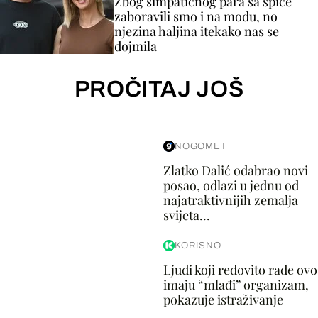
Zbog simpatičnog para sa špice
zaboravili smo i na modu, no
njezina haljina itekako nas se
dojmila
PROČITAJ JOŠ
NOGOMET
Zlatko Dalić odabrao novi
posao, odlazi u jednu od
najatraktivnijih zemalja
svijeta...
KORISNO
Ljudi koji redovito rade ovo
imaju “mlađi” organizam,
pokazuje istraživanje