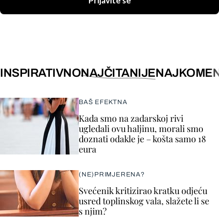
Prijavite se
INSPIRATIVNO
NAJČITANIJE
NAJKOMEN
BAŠ EFEKTNA
Kada smo na zadarskoj rivi
ugledali ovu haljinu, morali smo
doznati odakle je – košta samo 18
eura
(NE)PRIMJERENA?
Svećenik kritizirao kratku odjeću
usred toplinskog vala, slažete li se
s njim?