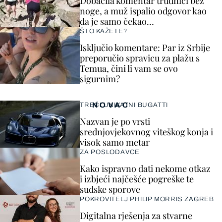
Dobacila komentar trudnici bez
noge, a muž ispalio odgovor kao
da je samo čekao…
ŠTO KAŽETE?
Isključio komentare: Par iz Srbije
preporučio spravicu za plažu s
Temua, čini li vam se ovo
sigurnim?
NOVAC
TREĆI UNIKATNI BUGATTI
Nazvan je po vrsti
srednjovjekovnog viteškog konja i
visok samo metar
ZA POSLODAVCE
Kako ispravno dati nekome otkaz
i izbjeći najčešće pogreške te
sudske sporove
POKROVITELJ PHILIP MORRIS ZAGREB
Digitalna rješenja za stvarne