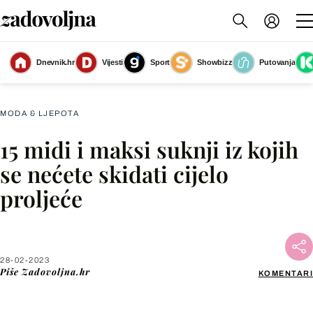
Dnevnik.hr
Vijesti
Sport
Showbizz
Putovanja
Hot Squash (Next), 69 eura
(Foto: Internetska stranica proizvođača)
MODA & LJEPOTA
15 midi i maksi suknji iz kojih
Facebook
se nećete skidati cijelo
proljeće
X
WhatsApp
28-02-2023
Piše
Zadovoljna.hr
KOMENTARI
Viber