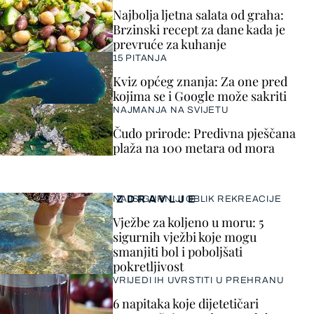
Najbolja ljetna salata od graha:
Brzinski recept za dane kada je
prevruće za kuhanje
15 PITANJA
Kviz općeg znanja: Za one pred
kojima se i Google može sakriti
NAJMANJA NA SVIJETU
Čudo prirode: Predivna pješčana
plaža na 100 metara od mora
ZDRAVLJE
NAJSIGURNIJI OBLIK REKREACIJE
Vježbe za koljeno u moru: 5
sigurnih vježbi koje mogu
smanjiti bol i poboljšati
pokretljivost
VRIJEDI IH UVRSTITI U PREHRANU
6 napitaka koje dijetetičari