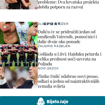
probleme: Dva hrvatska projekta
dobila potporu za razvoj
SPORT
SLAŽE SE STOŽER
Daliću će se pridružiti jedan od
omiljenih Vatrenih, pomoćnici i
dalje dvoje oko ponude
ŽALGIRIS RAZBIJEN
Golijada u Litvi: Hajduku petarda i
velika prednost uoči uzvrata na
Poljudu
NOVI IZAZOV
Zlatko Dalić odabrao novi posao,
odlazi u jednu od najatraktivnijih
zemalja svijeta