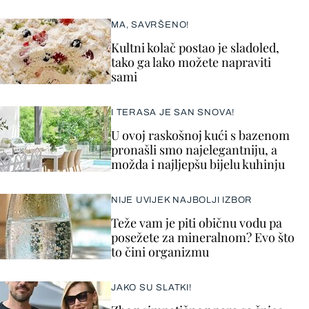
MA, SAVRŠENO!
Kultni kolač postao je sladoled,
tako ga lako možete napraviti
sami
I TERASA JE SAN SNOVA!
U ovoj raskošnoj kući s bazenom
pronašli smo najelegantniju, a
možda i najljepšu bijelu kuhinju
NIJE UVIJEK NAJBOLJI IZBOR
Teže vam je piti običnu vodu pa
posežete za mineralnom? Evo što
to čini organizmu
JAKO SU SLATKI!