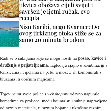
tikvica obožava cijeli svijet i
savršen je ljetni ručak, evo
recepta
Nisu Karibi, nego Kvarner: Do
ovog tirkiznog otoka stiže se za
samo 20 minuta brodom
posao, kavice i
Radi se o suknjama koje se mogu nositi na
druženje s prijateljicama
. Izgledaju sjajno u kombinaciji s
tenisicama i cipelama na petu, a možete ih kombinirati s
bluzama ili običnim majicama.
Trgovine su svoje police i
webshopove
odavno napunile
komadima za proljeće, među kojima su i suknje napravljene
od raznih materijala, u raznim bojama i ukrašene raznim