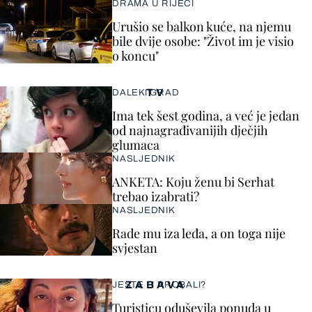
DRAMA U RIJECI
Urušio se balkon kuće, na njemu
bile dvije osobe: "Život im je visio
o koncu"
TV
DALEKI GRAD
Ima tek šest godina, a već je jedan
od najnagrađivanijih dječjih
glumaca
NASLJEDNIK
ANKETA: Koju ženu bi Serhat
trebao izabrati?
NASLJEDNIK
Rade mu iza leđa, a on toga nije
svjestan
ZABAVA
JESTE LI PROBALI?
Turisticu oduševila ponuda u