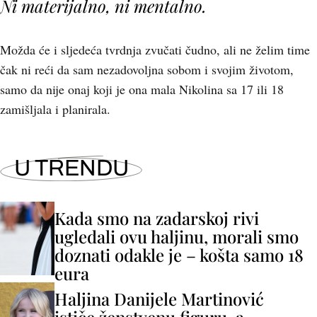
Ni materijalno, ni mentalno.
Možda će i sljedeća tvrdnja zvučati čudno, ali ne želim time
čak ni reći da sam nezadovoljna sobom i svojim životom,
samo da nije onaj koji je ona mala Nikolina sa 17 ili 18
zamišljala i planirala.
U TRENDU
Kada smo na zadarskoj rivi
ugledali ovu haljinu, morali smo
doznati odakle je – košta samo 18
eura
Haljina Danijele Martinović