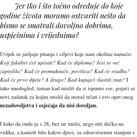
Jer tko i što točno određuje do koje
godine života moramo ostvariti nešto da
bismo se smatrali dovoljno dobrima,
uspješnima i vrijednima?
Uvijek se javljaju pitanja i ciljevi koje nam okolina nameće:
Koji fakultet ćeš upisati? Kad će diploma? Jesi se već
zaposlila? Kad će promaknuće, povišica? Kad će svadba?
Kad će prvo dijete? A drugo? Kad kupuješ vlastiti stan?
I
tako unedogled, taman kad misliš da si ispunio sve, pojavi se
novi zadatak za kojim misliš da moraš trčati i evo opet onog
nezadovoljstva i osjećaja da nisi dovoljan.
I kako da onda ja s 28, bez ne muža, nego niti dečka na
vidiku, a kamoli bilo kakve djece, sa zdravstvenim stanjem s