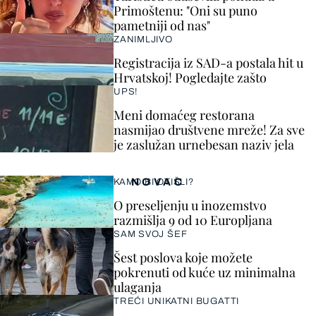
Primoštenu: "Oni su puno
pametniji od nas"
ZANIMLJIVO
Registracija iz SAD-a postala hit u
Hrvatskoj! Pogledajte zašto
UPS!
Meni domaćeg restorana
nasmijao društvene mreže! Za sve
je zaslužan urnebesan naziv jela
NOVAC
KAMO BI OTIŠLI?
O preseljenju u inozemstvo
razmišlja 9 od 10 Europljana
SAM SVOJ ŠEF
Šest poslova koje možete
pokrenuti od kuće uz minimalna
ulaganja
TREĆI UNIKATNI BUGATTI