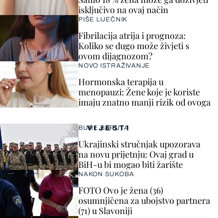
isključivo na ovaj način
PIŠE LIJEČNIK
Fibrilacija atrija i prognoza:
Koliko se dugo može živjeti s
ovom dijagnozom?
NOVO ISTRAŽIVANJE
Hormonska terapija u
menopauzi: Žene koje je koriste
imaju znatno manji rizik od ovoga
VIJESTI
BURE BARUTA
Ukrajinski stručnjak upozorava
na novu prijetnju: Ovaj grad u
BiH-u bi mogao biti žarište
NAKON SUKOBA
FOTO Ovo je žena (36)
osumnjičena za ubojstvo partnera
(71) u Slavoniji