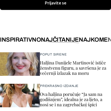
Prijavite se
INSPIRATIVNO
NAJČITANIJE
NAJKOMEN
POPUT SIRENE
Haljina Danijele Martinović ističe
ženstvenu figuru, a savršena je za
večernji izlazak na moru
PREKRASNO IZDANJE
Ova haljina poručuje “Ja sam na
godišnjem”, idealna je za ljeto, a
nosi se i na zagrebačkoj špici