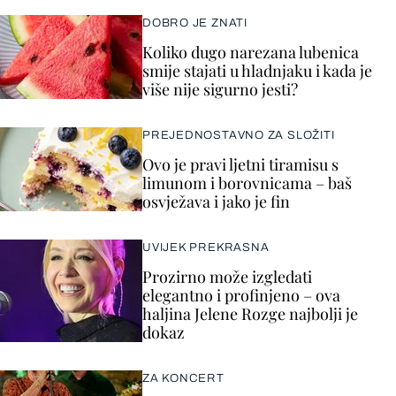
DOBRO JE ZNATI
Koliko dugo narezana lubenica
smije stajati u hladnjaku i kada je
više nije sigurno jesti?
PREJEDNOSTAVNO ZA SLOŽITI
Ovo je pravi ljetni tiramisu s
limunom i borovnicama – baš
osvježava i jako je fin
UVIJEK PREKRASNA
Prozirno može izgledati
elegantno i profinjeno – ova
haljina Jelene Rozge najbolji je
dokaz
ZA KONCERT