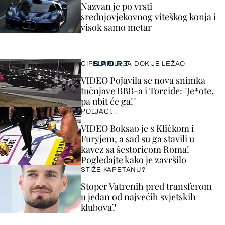
Nazvan je po vrsti
srednjovjekovnog viteškog konja i
visok samo metar
SPORT
CIPELARILI GA DOK JE LEŽAO
VIDEO Pojavila se nova snimka
tučnjave BBB-a i Torcide: "Je*ote,
pa ubit će ga!"
POLJACI...
VIDEO Boksao je s Kličkom i
Furyjem, a sad su ga stavili u
kavez sa šestoricom Roma!
Pogledajte kako je završilo
STIŽE KAPETANU?
Stoper Vatrenih pred transferom
u jedan od najvećih svjetskih
klubova?