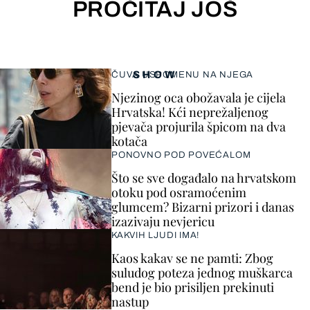
PROČITAJ JOŠ
SHOW
ČUVA USPOMENU NA NJEGA
Njezinog oca obožavala je cijela
Hrvatska! Kći neprežaljenog
pjevača projurila špicom na dva
kotača
PONOVNO POD POVEĆALOM
Što se sve događalo na hrvatskom
otoku pod osramoćenim
glumcem? Bizarni prizori i danas
izazivaju nevjericu
KAKVIH LJUDI IMA!
Kaos kakav se ne pamti: Zbog
suludog poteza jednog muškarca
bend je bio prisiljen prekinuti
nastup