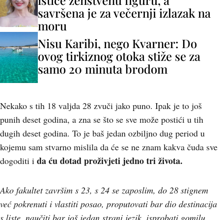
ističe ženstvenu figuru, a
savršena je za večernji izlazak na
moru
Nisu Karibi, nego Kvarner: Do
ovog tirkiznog otoka stiže se za
samo 20 minuta brodom
Nekako s tih 18 valjda 28 zvuči jako puno. Ipak je to još
punih deset godina, a zna se što se sve može postići u tih
dugih deset godina. To je baš jedan ozbiljno dug period u
kojemu sam stvarno mislila da će se ne znam kakva čuda sve
da ću dotad proživjeti jedno tri života.
dogoditi i
Ako fakultet završim s 23, s 24 se zaposlim, do 28 stignem
već pokrenuti i vlastiti posao, proputovati bar dio destinacija
s liste, naučiti bar još jedan strani jezik, isprobati gomilu