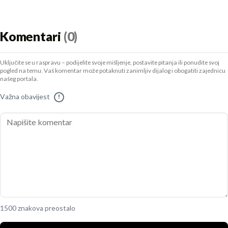
Komentari
(0)
Uključite se u raspravu – podijelite svoje mišljenje, postavite pitanja ili ponudite svoj
pogled na temu. Vaš komentar može potaknuti zanimljiv dijalog i obogatiti zajednicu
našeg portala.
Važna obavijest
!
1500 znakova preostalo