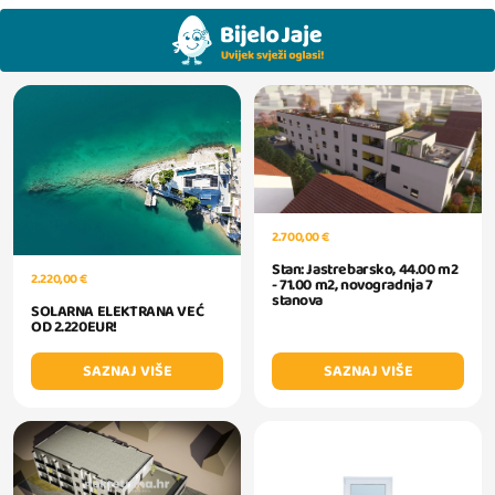
2.700,00 €
Stan: Jastrebarsko, 44.00 m2
2.220,00 €
- 71.00 m2, novogradnja 7
stanova
SOLARNA ELEKTRANA VEĆ
OD 2.220EUR!
SAZNAJ VIŠE
SAZNAJ VIŠE