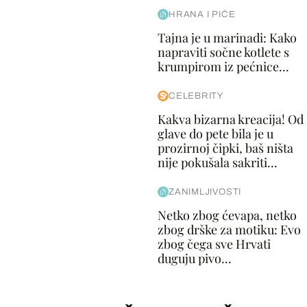
HRANA I PIĆE
Tajna je u marinadi: Kako
napraviti sočne kotlete s
krumpirom iz pećnice...
CELEBRITY
Kakva bizarna kreacija! Od
glave do pete bila je u
prozirnoj čipki, baš ništa
nije pokušala sakriti...
ZANIMLJIVOSTI
Netko zbog ćevapa, netko
zbog drške za motiku: Evo
zbog čega sve Hrvati
duguju pivo...