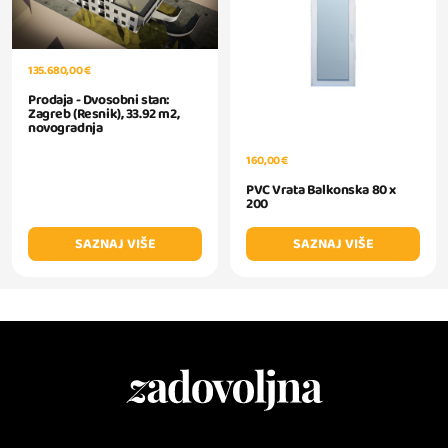
135.680,00 €
Prodaja - Dvosobni stan:
Zagreb (Resnik), 33.92 m2,
novogradnja
160,00 €
PVC Vrata Balkonska 80 x
200
SAZNAJ VIŠE
SAZNAJ VIŠE