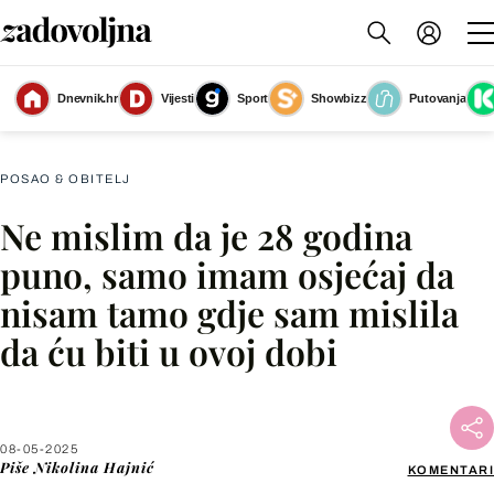
Dnevnik.hr
Vijesti
Sport
Showbizz
Putovanja
Što kada se približi trideseta?
(Foto: Shutterstock)
POSAO & OBITELJ
Ne mislim da je 28 godina
Facebook
puno, samo imam osjećaj da
nisam tamo gdje sam mislila
X
da ću biti u ovoj dobi
WhatsApp
Viber
08-05-2025
Piše
Nikolina Hajnić
KOMENTARI