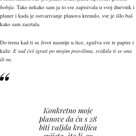
hobija.
Tako nekako sam ja to sve zapisivala u svoj dnevnik i
planer i kada je ostvarivanje planova krenulo, sve je išlo baš
kako sam zacrtala.
Do trena kad ti se život nasmije u lice, zgužva sve te papire i
kaže:
E sad ćeš igrati po mojim pravilima, sviđala ti se ona
ili ne.
Konkretno moje
planove da ću s 28
biti valjda kraljica
svijeta, što li, su