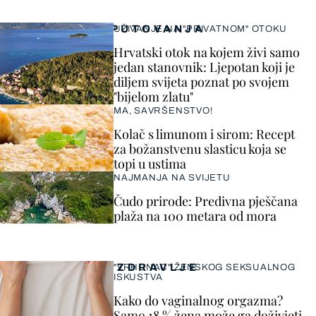
PUTOVANJA
UŽIVANJE NA "PRIVATNOM" OTOKU
Hrvatski otok na kojem živi samo
jedan stanovnik: Ljepotan koji je
diljem svijeta poznat po svojem
"bijelom zlatu"
MA, SAVRŠENSTVO!
Kolač s limunom i sirom: Recept
za božanstvenu slasticu koja se
topi u ustima
NAJMANJA NA SVIJETU
Čudo prirode: Predivna pješčana
plaža na 100 metara od mora
ZDRAVLJE
"VRHUNAC" ŽENSKOG SEKSUALNOG
ISKUSTVA
Kako do vaginalnog orgazma?
Samo 18 % žena može ga doživjeti