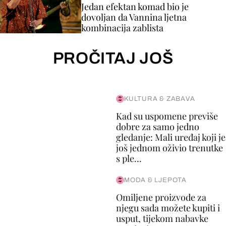
Jedan efektan komad bio je
dovoljan da Vannina ljetna
kombinacija zablista
PROČITAJ JOŠ
KULTURA & ZABAVA
Kad su uspomene previše
dobre za samo jedno
gledanje: Mali uređaj koji je
još jednom oživio trenutke
s ple...
MODA & LJEPOTA
Omiljene proizvode za
njegu sada možete kupiti i
usput, tijekom nabavke