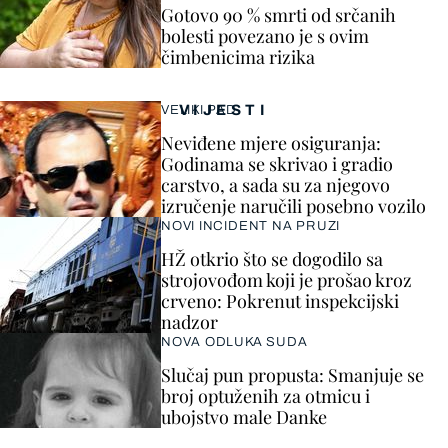
Gotovo 90 % smrti od srčanih
bolesti povezano je s ovim
čimbenicima rizika
VIJESTI
VELIKI PAD
Neviđene mjere osiguranja:
Godinama se skrivao i gradio
carstvo, a sada su za njegovo
izručenje naručili posebno vozilo
NOVI INCIDENT NA PRUZI
HŽ otkrio što se dogodilo sa
strojovođom koji je prošao kroz
crveno: Pokrenut inspekcijski
nadzor
NOVA ODLUKA SUDA
Slučaj pun propusta: Smanjuje se
broj optuženih za otmicu i
ubojstvo male Danke