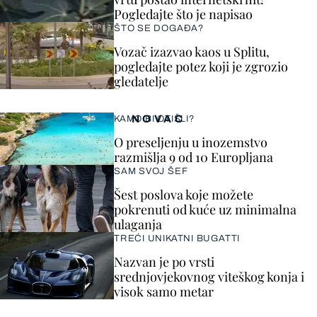
Pogledajte što je napisao
ŠTO SE DOGAĐA?
Vozač izazvao kaos u Splitu,
pogledajte potez koji je zgrozio
gledatelje
NOVAC
KAMO BI OTIŠLI?
O preseljenju u inozemstvo
razmišlja 9 od 10 Europljana
SAM SVOJ ŠEF
Šest poslova koje možete
pokrenuti od kuće uz minimalna
ulaganja
TREĆI UNIKATNI BUGATTI
Nazvan je po vrsti
srednjovjekovnog viteškog konja i
visok samo metar