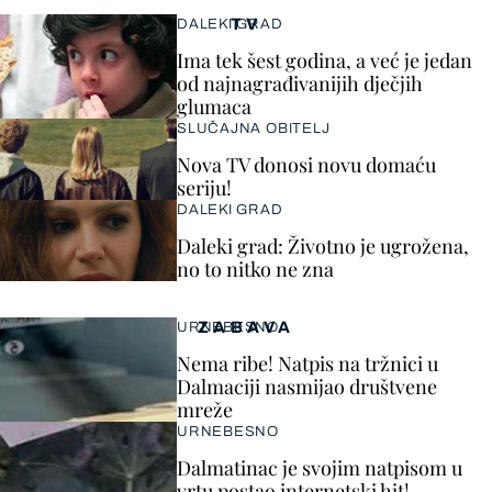
TV
DALEKI GRAD
Ima tek šest godina, a već je jedan
od najnagrađivanijih dječjih
glumaca
SLUČAJNA OBITELJ
Nova TV donosi novu domaću
seriju!
DALEKI GRAD
Daleki grad: Životno je ugrožena,
no to nitko ne zna
ZABAVA
URNEBESNO
Nema ribe! Natpis na tržnici u
Dalmaciji nasmijao društvene
mreže
URNEBESNO
Dalmatinac je svojim natpisom u
vrtu postao internetski hit!