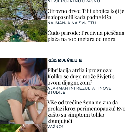
NEVJEROJATNO OPASNO
Otrovno drvo: Tihi ubojica koji je
najopasniji kada padne kiša
NAJMANJA NA SVIJETU
Čudo prirode: Predivna pješčana
plaža na 100 metara od mora
ZDRAVLJE
PIŠE LIJEČNIK
Fibrilacija atrija i prognoza:
Koliko se dugo može živjeti s
ovom dijagnozom?
ALARMANTNI REZULTATI NOVE
STUDIJE
Više od trećine žena ne zna da
prolazi kroz perimenopauzu! Evo
zašto su simptomi toliko
zbunjujući
VAŽNO!