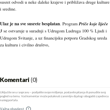
susret odvodi u neke daleke krajeve i približava druge kulture
i sredine.
Ulaz je na sve susrete besplatan
. Program
Priče koje liječe
3
se ostvaruje u suradnji s Udrugom Ludruga 100 % Ljudi i
Udrugom Svitanje, a uz financijsku potporu Gradskog ureda
za kulturu i civilno društvo,
Komentari
(0)
Uključite se u raspravu – podijelite svoje mišljenje, postavite pitanja ili ponudite svoj
pogled na temu. Vaš komentar može potaknuti zanimljiv dijalog i obogatiti zajednicu
našeg portala.
Važna obavijest
!