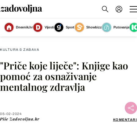
Dnevnik.hr
Vijesti
Sport
Showbizz
Putovanja
Slika nije dostupna
KULTURA & ZABAVA
"Priče koje liječe": Knjige kao
Facebook
pomoć za osnaživanje
mentalnog zdravlja
X
WhatsApp
05-02-2024
Piše
Zadovoljna.hr
KOMENTARI
Viber