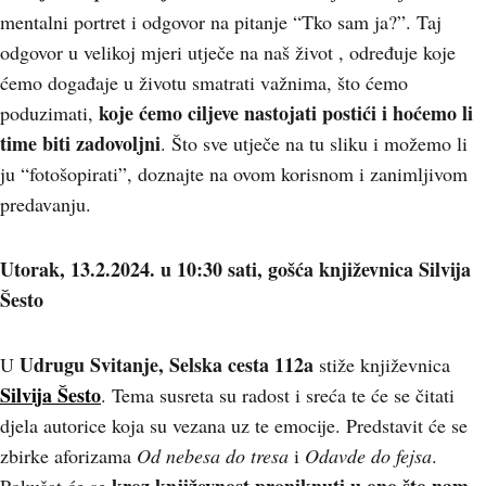
mentalni portret i odgovor na pitanje “Tko sam ja?”. Taj
odgovor u velikoj mjeri utječe na naš život , određuje koje
ćemo događaje u životu smatrati važnima, što ćemo
koje ćemo ciljeve nastojati postići i hoćemo li
poduzimati,
time biti zadovoljni
. Što sve utječe na tu sliku i možemo li
ju “fotošopirati”, doznajte na ovom korisnom i zanimljivom
predavanju.
Utorak, 13.2.2024. u 10:30 sati, gošća književnica Silvija
Šesto
Udrugu Svitanje, Selska cesta 112a
U
stiže književnica
Silvija Šesto
. Tema susreta su radost i sreća te će se čitati
djela autorice koja su vezana uz te emocije. Predstavit će se
zbirke aforizama
Od nebesa do tresa
i
Odavde do fejsa
.