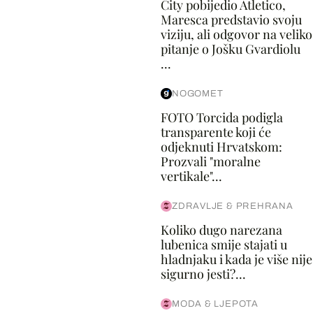
City pobijedio Atletico,
Maresca predstavio svoju
viziju, ali odgovor na veliko
pitanje o Jošku Gvardiolu
...
NOGOMET
FOTO Torcida podigla
transparente koji će
odjeknuti Hrvatskom:
Prozvali "moralne
vertikale"...
ZDRAVLJE & PREHRANA
Koliko dugo narezana
lubenica smije stajati u
hladnjaku i kada je više nije
sigurno jesti?...
MODA & LJEPOTA