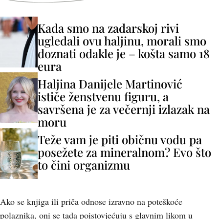
Kada smo na zadarskoj rivi
ugledali ovu haljinu, morali smo
doznati odakle je – košta samo 18
eura
Haljina Danijele Martinović
ističe ženstvenu figuru, a
savršena je za večernji izlazak na
moru
Teže vam je piti običnu vodu pa
posežete za mineralnom? Evo što
to čini organizmu
Ako se knjiga ili priča odnose izravno na poteškoće
polaznika, oni se tada poistovjećuju s glavnim likom u