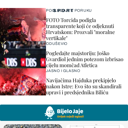
SPORT
POGLEDAJTE PORUKU
FOTO Torcida podigla
transparente koji će odjeknuti
Hrvatskom: Prozvali "moralne
vertikale"
ODUŠEVIO
Pogledajte majstoriju: Joško
Gvardiol jednim potezom izbrisao
cijelu momčad Atletica
JASNO I GLASNO
Navijačima Hajduka prekipjelo
nakon Istre: Evo što su skandirali
upravi i predsjedniku Biliću