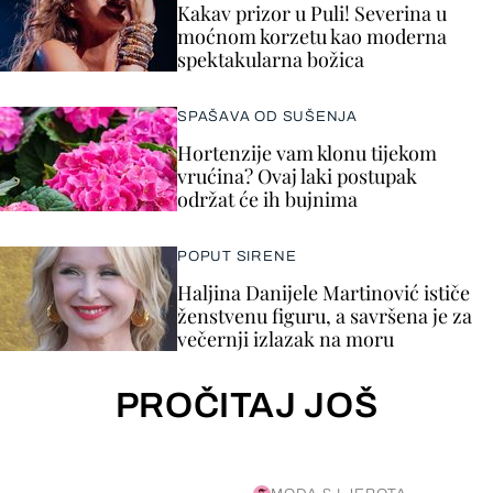
Kakav prizor u Puli! Severina u
moćnom korzetu kao moderna
spektakularna božica
SPAŠAVA OD SUŠENJA
Hortenzije vam klonu tijekom
vrućina? Ovaj laki postupak
održat će ih bujnima
POPUT SIRENE
Haljina Danijele Martinović ističe
ženstvenu figuru, a savršena je za
večernji izlazak na moru
PROČITAJ JOŠ