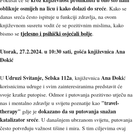
kroz književnost proniknuti u ono što nam
Pokušat će se
oblikuje osmijeh na licu i kako dolazi do sreće
. Kako se
danas sreća često ispituje u funkciji zdravlja, na ovom
književnom susretu vodit će se pozitivnim mislima, kako
tjelesno i psihički osjećali bolje
bismo se
.
Utorak, 27.2.2024. u 10:30 sati, gošća književnica Ana
Đokić
Udruzi Svitanje, Selska 112a
Ana Đoki
U
, književnica
ć
korisnicima udruge i svim zainteresiranima predstavit će
svoje kratke putopise. Odmor i putovanja pozitivno utječu na
"travel-
nas i mentalno zdravlje u svijetu poznatije kao
therapy"
dokazano da su
putovanja snažan
gdje je
katalizator sreće
. U današnjem ubrzanom svijetu, putovanja
često potvrđuju važnost tišine i mira. S tim ciljevima ovaj