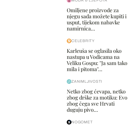
MODA & LJEPOTA
Omiljene proizvode za
njegu sada možete kupiti i
usput, tijekom nabavke
namirnica...
CELEBRITY
Karleuša se oglasila oko
nastupa u Vodicama na
Veliku Gospu: ''Ja sam tako
mila i pitoma''...
ZANIMLJIVOSTI
Netko zbog ćevapa, netko
zbog drške za motiku: Evo
zbog čega sve Hrvati
duguju pivo...
NOGOMET