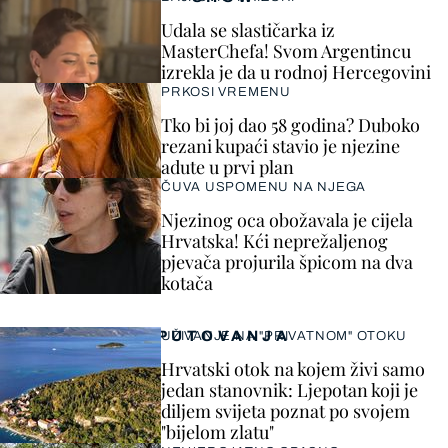
Udala se slastičarka iz
MasterChefa! Svom Argentincu
izrekla je da u rodnoj Hercegovini
PRKOSI VREMENU
Tko bi joj dao 58 godina? Duboko
rezani kupaći stavio je njezine
adute u prvi plan
ČUVA USPOMENU NA NJEGA
Njezinog oca obožavala je cijela
Hrvatska! Kći neprežaljenog
pjevača projurila špicom na dva
kotača
PUTOVANJA
UŽIVANJE NA "PRIVATNOM" OTOKU
Hrvatski otok na kojem živi samo
jedan stanovnik: Ljepotan koji je
diljem svijeta poznat po svojem
"bijelom zlatu"