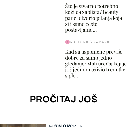
Što je stvarno potrebno
koži da zablista? Beauty
panel otvorio pitanja koja
si i same često
postavljamo...
KULTURA & ZABAVA
Kad su uspomene previše
dobre za samo jedno
gledanje: Mali uređaj koji je
još jednom oživio trenutke
s ple...
PROČITAJ JOŠ
SHOW
BAJKOVITI PRIZORI