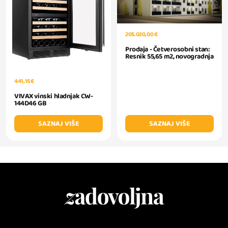
205.020,00 €
Prodaja - Četverosobni stan:
Resnik 55,65 m2, novogradnja
441,15 €
VIVAX vinski hladnjak CW-
144D46 GB
SAZNAJ VIŠE
SAZNAJ VIŠE