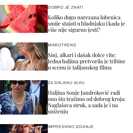
DOBRO JE ZNATI
Koliko dugo narezana lubenica
smije stajati u hladnjaku i kada je
više nije sigurno jesti?
MIKROTREND
Sinj, alkari i dašak dolce vite:
Jedna haljina pretvorila je tribine
u scenu iz talijanskog filma
ZA SINJSKU ALKU
Haljina Sonje Jandroković radi
ono što tražimo od dobrog kroja:
Naglašava struk, a sada je i na
sniženju
IMPRESIVNO IZDANJE