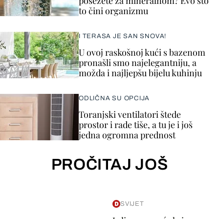
posežete za mineralnom? Evo što
to čini organizmu
I TERASA JE SAN SNOVA!
U ovoj raskošnoj kući s bazenom
pronašli smo najelegantniju, a
možda i najljepšu bijelu kuhinju
ODLIČNA SU OPCIJA
Toranjski ventilatori štede
prostor i rade tiše, a tu je i još
jedna ogromna prednost
PROČITAJ JOŠ
SVIJET