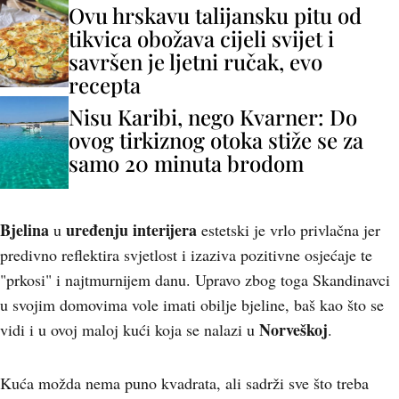
Ovu hrskavu talijansku pitu od
tikvica obožava cijeli svijet i
savršen je ljetni ručak, evo
recepta
Nisu Karibi, nego Kvarner: Do
ovog tirkiznog otoka stiže se za
samo 20 minuta brodom
Bjelina
uređenju interijera
u
estetski je vrlo privlačna jer
predivno reflektira svjetlost i izaziva pozitivne osjećaje te
"prkosi" i najtmurnijem danu. Upravo zbog toga Skandinavci
u svojim domovima vole imati obilje bjeline, baš kao što se
Norveškoj
vidi i u ovoj maloj kući koja se nalazi u
.
Kuća možda nema puno kvadrata, ali sadrži sve što treba