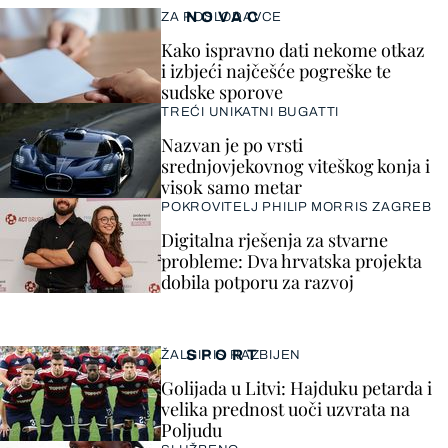
NOVAC
ZA POSLODAVCE
Kako ispravno dati nekome otkaz
i izbjeći najčešće pogreške te
sudske sporove
TREĆI UNIKATNI BUGATTI
Nazvan je po vrsti
srednjovjekovnog viteškog konja i
visok samo metar
POKROVITELJ PHILIP MORRIS ZAGREB
Digitalna rješenja za stvarne
probleme: Dva hrvatska projekta
dobila potporu za razvoj
SPORT
ŽALGIRIS RAZBIJEN
Golijada u Litvi: Hajduku petarda i
velika prednost uoči uzvrata na
Poljudu