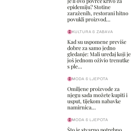
Je li ovo povrće krivo za
epidemiju? Stotine
zaraženih, restorani hitno
povukli proizvod...
KULTURA & ZABAVA
Kad su uspomene previše
dobre za samo jedno
gledanje: Mali uređaj koji je
još jednom oživio trenutke
s ple...
MODA & LJEPOTA
Omiljene proizvode za
njegu sada možete kupiti i
usput, tijekom nabavke
namirnica...
MODA & LJEPOTA
Što je stvarno potrebno