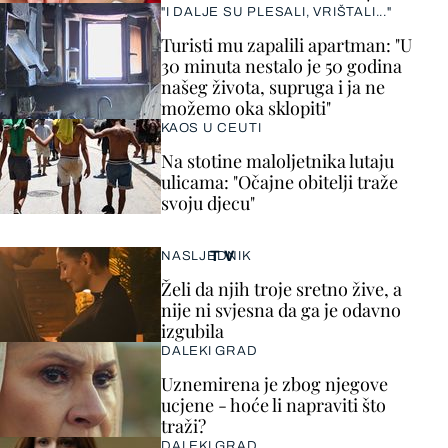
"I DALJE SU PLESALI, VRIŠTALI..."
Turisti mu zapalili apartman: "U
30 minuta nestalo je 50 godina
našeg života, supruga i ja ne
možemo oka sklopiti"
KAOS U CEUTI
Na stotine maloljetnika lutaju
ulicama: "Očajne obitelji traže
svoju djecu"
TV
NASLJEDNIK
Želi da njih troje sretno žive, a
nije ni svjesna da ga je odavno
izgubila
DALEKI GRAD
Uznemirena je zbog njegove
ucjene - hoće li napraviti što
traži?
DALEKI GRAD