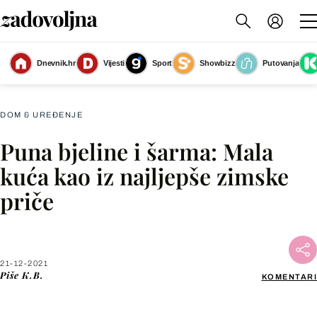
Dnevnik.hr
Vijesti
Sport
Showbizz
Putovanja
Slika nije dostupna
DOM & UREĐENJE
Puna bjeline i šarma: Mala
Facebook
kuća kao iz najljepše zimske
priče
X
WhatsApp
21-12-2021
Piše
K.B.
KOMENTARI
Viber