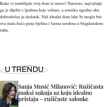
Kako vi zamišljate svoj dom iz snova? Naravno, najvažnije
ga je dijeliti s ljudima koje volimo, a estetika ugodna oku
dobrodošao je dodatak. Naš idealni dom lako bi mogla biti
ova mala kuća puna bjelina i šarma uređena u blagdanskom
ruhu.
U TRENDU
Sanja Musić Milanović: Ružičasta
maksi suknja uz koju idealno
pristaju - ružičaste salonke