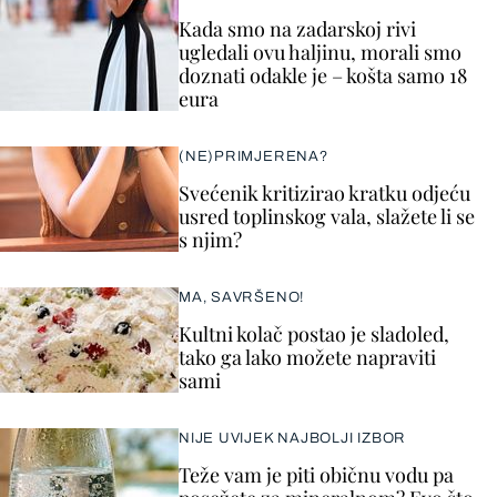
Kada smo na zadarskoj rivi
ugledali ovu haljinu, morali smo
doznati odakle je – košta samo 18
eura
(NE)PRIMJERENA?
Svećenik kritizirao kratku odjeću
usred toplinskog vala, slažete li se
s njim?
MA, SAVRŠENO!
Kultni kolač postao je sladoled,
tako ga lako možete napraviti
sami
NIJE UVIJEK NAJBOLJI IZBOR
Teže vam je piti običnu vodu pa