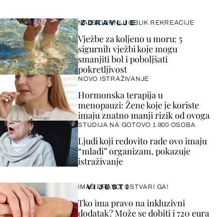
ZDRAVLJE
NAJSIGURNIJI OBLIK REKREACIJE
Vježbe za koljeno u moru: 5
sigurnih vježbi koje mogu
smanjiti bol i poboljšati
pokretljivost
NOVO ISTRAŽIVANJE
Hormonska terapija u
menopauzi: Žene koje je koriste
imaju znatno manji rizik od ovoga
STUDIJA NA GOTOVO 1.900 OSOBA
Ljudi koji redovito rade ovo imaju
“mlađi” organizam, pokazuje
istraživanje
VIJESTI
IMAŠ PRAVO, OSTVARI GA!
Tko ima pravo na inkluzivni
dodatak? Može se dobiti i 720 eura