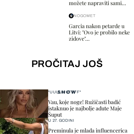
možete napraviti sami...
NOGOMET
Garcia nakon petarde u
Litvi: "Ovo je probilo neke
zidove"...
PROČITAJ JOŠ
SHOW
"UUUUUUFFFF"
Vau, koje noge! Ružičasti badić
istaknuo je najbolje adute Maje
Šuput
U 27. GODINI
Preminula je mlada influencerica