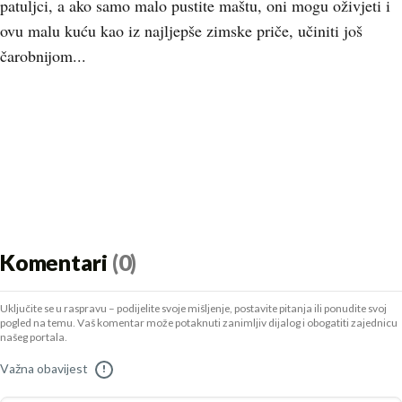
patuljci, a ako samo malo pustite maštu, oni mogu oživjeti i
ovu malu kuću kao iz najljepše zimske priče, učiniti još
čarobnijom...
Komentari
(0)
Uključite se u raspravu – podijelite svoje mišljenje, postavite pitanja ili ponudite svoj
pogled na temu. Vaš komentar može potaknuti zanimljiv dijalog i obogatiti zajednicu
našeg portala.
Važna obavijest
!