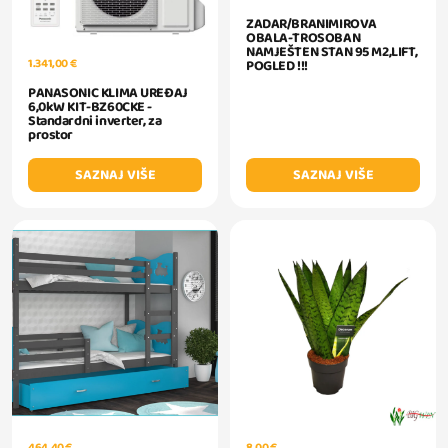
ZADAR/BRANIMIROVA
OBALA-TROSOBAN
NAMJEŠTEN STAN 95 M2,LIFT,
1.341,00 €
POGLED !!!
PANASONIC KLIMA UREĐAJ
6,0kW KIT-BZ60CKE -
Standardni inverter, za
prostor
SAZNAJ VIŠE
SAZNAJ VIŠE
464,40 €
8,00 €