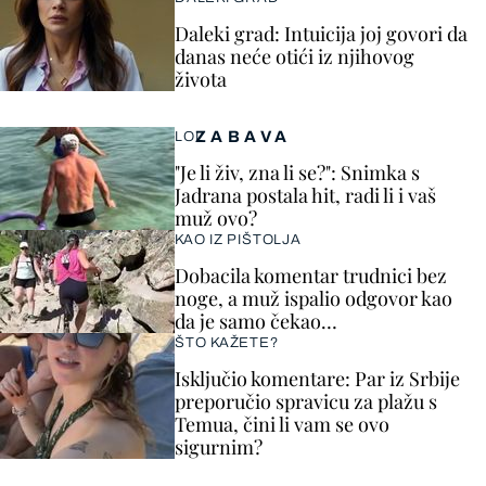
Daleki grad: Intuicija joj govori da
danas neće otići iz njihovog
života
ZABAVA
LOL
"Je li živ, zna li se?": Snimka s
Jadrana postala hit, radi li i vaš
muž ovo?
KAO IZ PIŠTOLJA
Dobacila komentar trudnici bez
noge, a muž ispalio odgovor kao
da je samo čekao…
ŠTO KAŽETE?
Isključio komentare: Par iz Srbije
preporučio spravicu za plažu s
Temua, čini li vam se ovo
sigurnim?