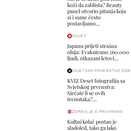
koži da zablista? Beauty
panel otvorio pitanja koja
si i same često
postavljamo...
SVIJET
Japanu prijeti strašna
oluja: Evakuirano 260.000
ljudi, otkazani letovi...
SVJETSKO PRVENSTVO 2026
KVIZ Deset fotografija sa
Svjetskog prvenstva:
Sjećate li se ovih
trenutaka?...
ZDRAVLJE & PREHRANA
Kultni kolač postao je
sladoled, tako ga lako