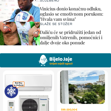
SLUŽBENO
Vinicius donio konačnu odluku,
oglasio se emotivnom porukom:
"Hvala vam svima"
SLAŽE SE STOŽER
Daliću će se pridružiti jedan od
omiljenih Vatrenih, pomoćnici i
dalje dvoje oko ponude
599.000,00 €