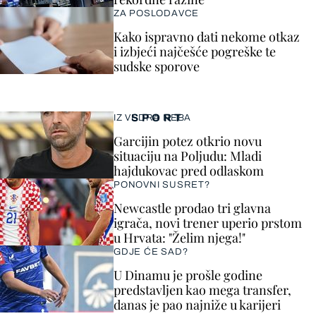
ZA POSLODAVCE
Kako ispravno dati nekome otkaz
i izbjeći najčešće pogreške te
sudske sporove
SPORT
IZ VEDRA NEBA
Garcijin potez otkrio novu
situaciju na Poljudu: Mladi
hajdukovac pred odlaskom
PONOVNI SUSRET?
Newcastle prodao tri glavna
igrača, novi trener uperio prstom
u Hrvata: "Želim njega!"
GDJE ĆE SAD?
U Dinamu je prošle godine
predstavljen kao mega transfer,
danas je pao najniže u karijeri