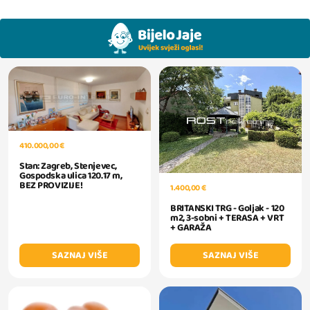
410.000,00 €
Stan: Zagreb, Stenjevec,
Gospodska ulica 120.17 m,
BEZ PROVIZIJE!
1.400,00 €
BRITANSKI TRG - Goljak - 120
m2, 3-sobni + TERASA + VRT
+ GARAŽA
SAZNAJ VIŠE
SAZNAJ VIŠE