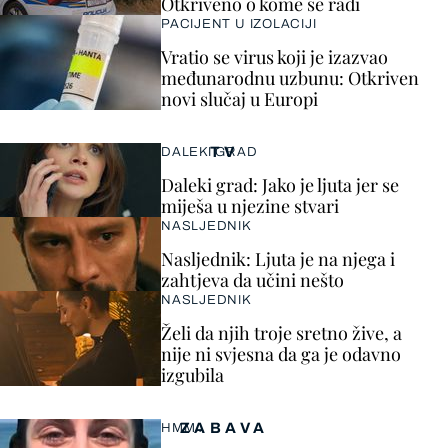
Otkriveno o kome se radi
PACIJENT U IZOLACIJI
Vratio se virus koji je izazvao
međunarodnu uzbunu: Otkriven
novi slučaj u Europi
TV
DALEKI GRAD
Daleki grad: Jako je ljuta jer se
miješa u njezine stvari
NASLJEDNIK
Nasljednik: Ljuta je na njega i
zahtjeva da učini nešto
NASLJEDNIK
Želi da njih troje sretno žive, a
nije ni svjesna da ga je odavno
izgubila
ZABAVA
HMM…