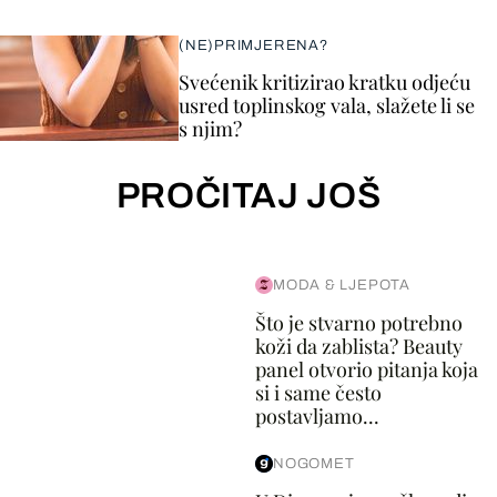
(NE)PRIMJERENA?
Svećenik kritizirao kratku odjeću
usred toplinskog vala, slažete li se
s njim?
PROČITAJ JOŠ
MODA & LJEPOTA
Što je stvarno potrebno
koži da zablista? Beauty
panel otvorio pitanja koja
si i same često
postavljamo...
NOGOMET