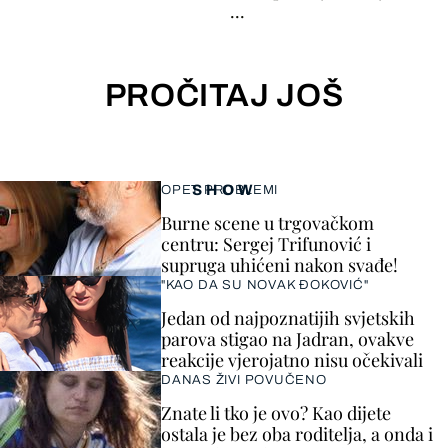
...
PROČITAJ JOŠ
SHOW
OPET PROBLEMI
Burne scene u trgovačkom
centru: Sergej Trifunović i
supruga uhićeni nakon svađe!
"KAO DA SU NOVAK ĐOKOVIĆ"
Jedan od najpoznatijih svjetskih
parova stigao na Jadran, ovakve
reakcije vjerojatno nisu očekivali
DANAS ŽIVI POVUČENO
Znate li tko je ovo? Kao dijete
ostala je bez oba roditelja, a onda i