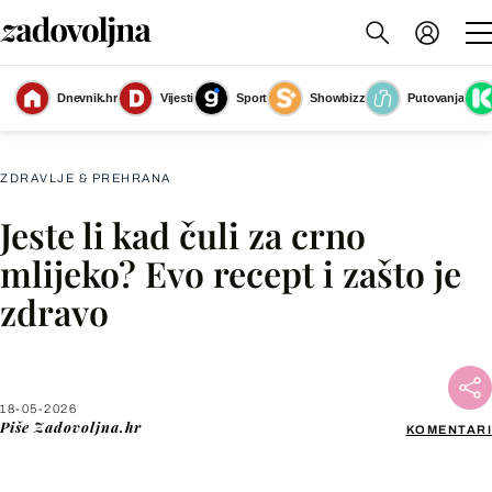
Dnevnik.hr
Vijesti
Sport
Showbizz
Putovanja
Crno mlijeko dobro je za zdravlje
(Foto: Shutterstock)
ZDRAVLJE & PREHRANA
Jeste li kad čuli za crno
Facebook
mlijeko? Evo recept i zašto je
zdravo
X
WhatsApp
18-05-2026
Piše
Zadovoljna.hr
KOMENTARI
Viber