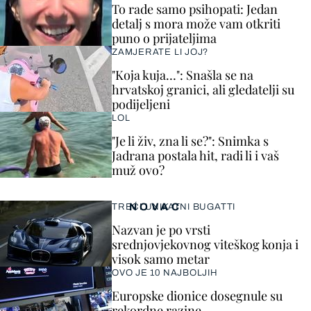
To rade samo psihopati: Jedan
detalj s mora može vam otkriti
puno o prijateljima
ZAMJERATE LI JOJ?
"Koja kuja…": Snašla se na
hrvatskoj granici, ali gledatelji su
podijeljeni
LOL
"Je li živ, zna li se?": Snimka s
Jadrana postala hit, radi li i vaš
muž ovo?
NOVAC
TREĆI UNIKATNI BUGATTI
Nazvan je po vrsti
srednjovjekovnog viteškog konja i
visok samo metar
OVO JE 10 NAJBOLJIH
Europske dionice dosegnule su
rekordne razine