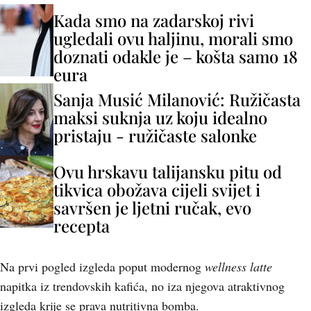
Kada smo na zadarskoj rivi
ugledali ovu haljinu, morali smo
doznati odakle je – košta samo 18
eura
Sanja Musić Milanović: Ružičasta
maksi suknja uz koju idealno
pristaju - ružičaste salonke
Ovu hrskavu talijansku pitu od
tikvica obožava cijeli svijet i
savršen je ljetni ručak, evo
recepta
Na prvi pogled izgleda poput modernog
wellness latte
napitka iz trendovskih kafića, no iza njegova atraktivnog
izgleda krije se prava nutritivna bomba.