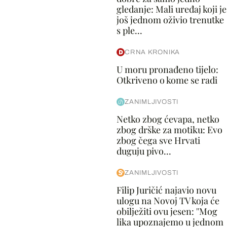
gledanje: Mali uređaj koji je
još jednom oživio trenutke
s ple...
CRNA KRONIKA
U moru pronađeno tijelo:
Otkriveno o kome se radi
ZANIMLJIVOSTI
Netko zbog ćevapa, netko
zbog drške za motiku: Evo
zbog čega sve Hrvati
duguju pivo...
ZANIMLJIVOSTI
Filip Juričić najavio novu
ulogu na Novoj TV koja će
obilježiti ovu jesen: ''Mog
lika upoznajemo u jednom