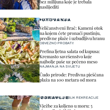
bez milijuna koje je trebala
naslijediti
PUTOVANJA
VODIČ PO OTOKU
Veličanstveni Brač: Kameni otok
na kojem ćete pronaći pustinju,
predivne plaže i uzbudljivu hranu
OBVEZNO PROBATI!
Prefina ljetna salata od kupusa:
Kremasto savršenstvo koje
najbolje paše uz pečeno meso
NAJMANJA NA SVIJETU
Čudo prirode: Predivna pješčana
plaža na 100 metara od mora
ZDRAVLJE
NAJSIGURNIJI OBLIK REKREACIJE
Vježbe za koljeno u moru: 5