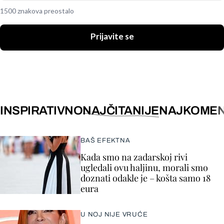
1500 znakova preostalo
Prijavite se
INSPIRATIVNO
NAJČITANIJE
NAJKOMEN
BAŠ EFEKTNA
Kada smo na zadarskoj rivi
ugledali ovu haljinu, morali smo
doznati odakle je – košta samo 18
eura
U NOJ NIJE VRUĆE