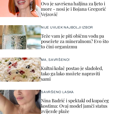
Ovo je savršena haljina za ljeto i
more - nosi je i Bojana Gregorić
Vejzović
NIJE UVIJEK NAJBOLJI IZBOR
Teže vam je piti običnu vodu pa
posežete za mineralnom? Evo što
to čini organizmu
MA, SAVRŠENO!
Kultni kolač postao je sladoled,
tako ga lako možete napraviti
sami
SAVRŠENO LASKA
Nina Badrić i spektakl od kupaćeg
kostima: Ovaj model jamči status
zvijezde plaže