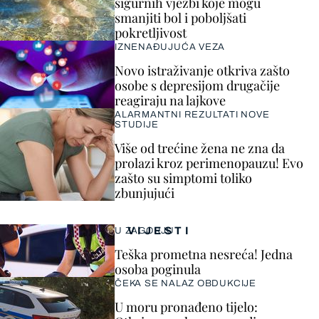
sigurnih vježbi koje mogu
smanjiti bol i poboljšati
pokretljivost
IZNENAĐUJUĆA VEZA
Novo istraživanje otkriva zašto
osobe s depresijom drugačije
reagiraju na lajkove
ALARMANTNI REZULTATI NOVE
STUDIJE
Više od trećine žena ne zna da
prolazi kroz perimenopauzu! Evo
zašto su simptomi toliko
zbunjujući
VIJESTI
U ZAGORJU
Teška prometna nesreća! Jedna
osoba poginula
ČEKA SE NALAZ OBDUKCIJE
U moru pronađeno tijelo: