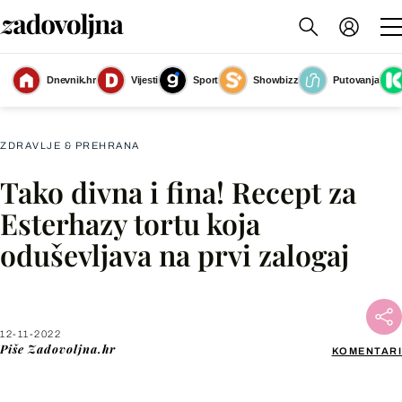
Dnevnik.hr
Vijesti
Sport
Showbizz
Putovanja
Esterhazy tortu možete ukrasiti i listićima badema
(Foto: Shutterstock)
ZDRAVLJE & PREHRANA
Tako divna i fina! Recept za
Facebook
Esterhazy tortu koja
oduševljava na prvi zalogaj
X
WhatsApp
12-11-2022
Piše
Zadovoljna.hr
KOMENTARI
Viber