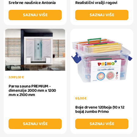
Srebrne naušnice Antonia
Realistični vražji rogovi
SAZNAJ VIŠE
SAZNAJ VIŠE
3.981,02 €
Parna sauna PREMIUM -
dimenzije 2000 mm x 1200
mm x 2100 mm
65,00 €
Boje drvene 120boja (10 x 12
boja) Jumbo Primo
SAZNAJ VIŠE
SAZNAJ VIŠE