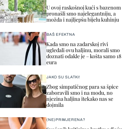
U ovoj raskošnoj kući s bazenom
pronašli smo najelegantniju, a
možda i najljepšu bijelu kuhinju
BAŠ EFEKTNA
Kada smo na zadarskoj rivi
ugledali ovu haljinu, morali smo
doznati odakle je – košta samo 18
eura
JAKO SU SLATKI!
Zbog simpatičnog para sa špice
zaboravili smo i na modu, no
njezina haljina itekako nas se
dojmila
(NE)PRIMJERENA?