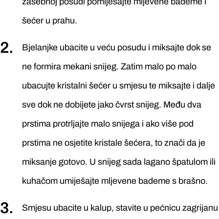
zasebnoj posudi pomiješajte mljevene bademe i
šećer u prahu.
Bjelanjke ubacite u veću posudu i miksajte dok se
ne formira mekani snijeg. Zatim malo po malo
ubacujte kristalni šećer u smjesu te miksajte i dalje
sve dok ne dobijete jako čvrst snijeg. Među dva
prstima protrljajte malo snijega i ako više pod
prstima ne osjetite kristale šećera, to znači da je
miksanje gotovo. U snijeg sada lagano špatulom ili
kuhačom umiješajte mljevene bademe s brašno.
Smjesu ubacite u kalup, stavite u pećnicu zagrijanu