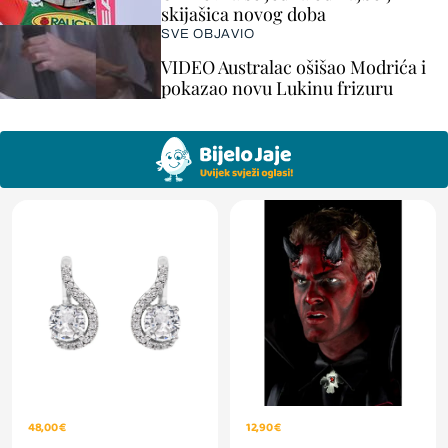
skijašica novog doba
SVE OBJAVIO
VIDEO Australac ošišao Modrića i
pokazao novu Lukinu frizuru
48,00 €
12,90 €