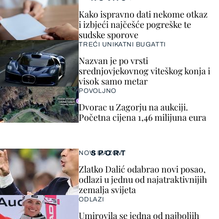
Kako ispravno dati nekome otkaz
i izbjeći najčešće pogreške te
sudske sporove
TREĆI UNIKATNI BUGATTI
Nazvan je po vrsti
srednjovjekovnog viteškog konja i
visok samo metar
POVOLJNO
Dvorac u Zagorju na aukciji.
Početna cijena 1,46 milijuna eura
SPORT
NOVI IZAZOV
Zlatko Dalić odabrao novi posao,
odlazi u jednu od najatraktivnijih
zemalja svijeta
ODLAZI
Umirovila se jedna od najboljih