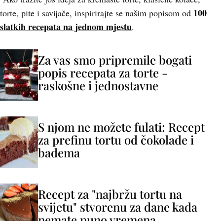
1
00
torte, pite i savijače, inspirirajte se našim popisom od
slatkih recepata na jednom mjestu
.
Za vas smo pripremile bogati
popis recepata za torte -
raskošne i jednostavne
S njom ne možete fulati: Recept
za prefinu tortu od čokolade i
badema
Recept za "najbržu tortu na
svijetu" stvorenu za dane kada
nemate puno vremena