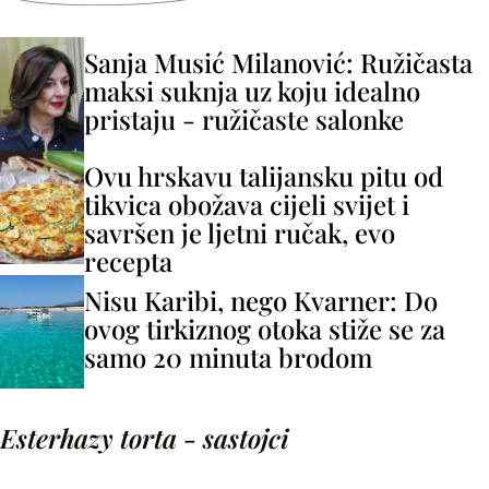
Sanja Musić Milanović: Ružičasta
maksi suknja uz koju idealno
pristaju - ružičaste salonke
Ovu hrskavu talijansku pitu od
tikvica obožava cijeli svijet i
savršen je ljetni ručak, evo
recepta
Nisu Karibi, nego Kvarner: Do
ovog tirkiznog otoka stiže se za
samo 20 minuta brodom
Esterhazy torta - sastojci