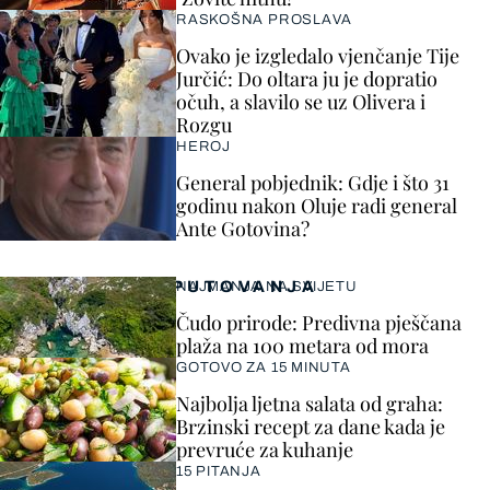
RASKOŠNA PROSLAVA
Ovako je izgledalo vjenčanje Tije
Jurčić: Do oltara ju je dopratio
očuh, a slavilo se uz Olivera i
Rozgu
HEROJ
General pobjednik: Gdje i što 31
godinu nakon Oluje radi general
Ante Gotovina?
PUTOVANJA
NAJMANJA NA SVIJETU
Čudo prirode: Predivna pješčana
plaža na 100 metara od mora
GOTOVO ZA 15 MINUTA
Najbolja ljetna salata od graha:
Brzinski recept za dane kada je
prevruće za kuhanje
15 PITANJA