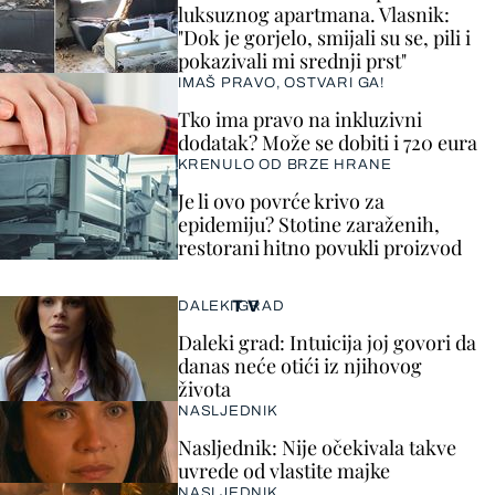
luksuznog apartmana. Vlasnik:
"Dok je gorjelo, smijali su se, pili i
pokazivali mi srednji prst"
IMAŠ PRAVO, OSTVARI GA!
Tko ima pravo na inkluzivni
dodatak? Može se dobiti i 720 eura
KRENULO OD BRZE HRANE
Je li ovo povrće krivo za
epidemiju? Stotine zaraženih,
restorani hitno povukli proizvod
TV
DALEKI GRAD
Daleki grad: Intuicija joj govori da
danas neće otići iz njihovog
života
NASLJEDNIK
Nasljednik: Nije očekivala takve
uvrede od vlastite majke
NASLJEDNIK