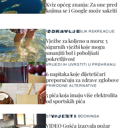
Kviz općeg znanja: Za one pred
kojima se i Google može sakriti
ZDRAVLJE
NAJSIGURNIJI OBLIK REKREACIJE
Vježbe za koljeno u moru: 5
sigurnih vježbi koje mogu
smanjiti bol i poboljšati
pokretljivost
VRIJEDI IH UVRSTITI U PREHRANU
6 napitaka koje dijetetičari
preporučuju za zdrave zglobove
PRIRODNE ALTERNATIVE
5 pića koja imaju više elektrolita
od sportskih pića
VIJESTI
STIGAO I ŠOK S BOOKINGA
VIDEO Gošća izazvala požar