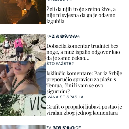
Želi da njih troje sretno žive, a
nije ni svjesna da ga je odavno
izgubila
ZABAVA
KAO IZ PIŠTOLJA
Dobacila komentar trudnici bez
noge, a muž ispalio odgovor kao
da je samo čekao…
ŠTO KAŽETE?
Isključio komentare: Par iz Srbije
preporučio spravicu za plažu s
Temua, čini li vam se ovo
sigurnim?
IVANA SE SPASILA
Grafit o propaloj ljubavi postao je
viralan zbog jednog komentara
NOVAC
ZA POSLODAVCE