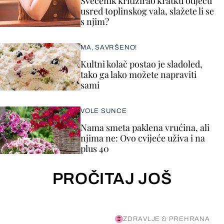
Svećenik kritizirao kratku odjeću
usred toplinskog vala, slažete li se
s njim?
MA, SAVRŠENO!
Kultni kolač postao je sladoled,
tako ga lako možete napraviti
sami
VOLE SUNCE
Nama smeta paklena vrućina, ali
njima ne: Ovo cvijeće uživa i na
plus 40
PROČITAJ JOŠ
ZDRAVLJE & PREHRANA