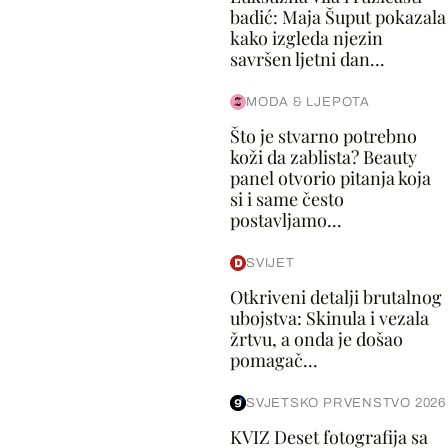
badić: Maja Šuput pokazala
kako izgleda njezin
savršen ljetni dan...
MODA & LJEPOTA
Što je stvarno potrebno
koži da zablista? Beauty
panel otvorio pitanja koja
si i same često
postavljamo...
SVIJET
Otkriveni detalji brutalnog
ubojstva: Skinula i vezala
žrtvu, a onda je došao
pomagač...
SVJETSKO PRVENSTVO 2026
KVIZ Deset fotografija sa