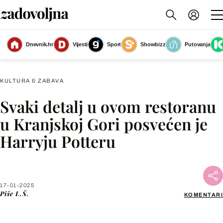
Dnevnik.hr
Vijesti
Sport
Showbizz
Putovanja
Restoran Magic Story Show u Kranjskoj Gori
(Foto: Facebook@MagicStory)
KULTURA & ZABAVA
Svaki detalj u ovom restoranu
Facebook
u Kranjskoj Gori posvećen je
Harryju Potteru
X
WhatsApp
17-01-2025
Piše
L.Š.
KOMENTARI
Viber