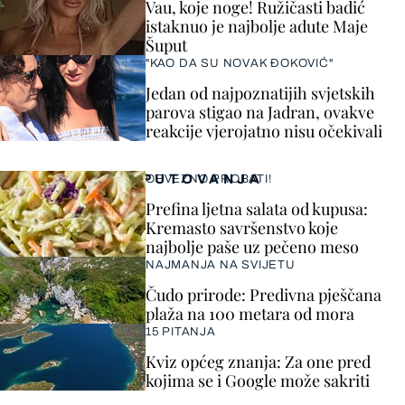
Vau, koje noge! Ružičasti badić
istaknuo je najbolje adute Maje
Šuput
"KAO DA SU NOVAK ĐOKOVIĆ"
Jedan od najpoznatijih svjetskih
parova stigao na Jadran, ovakve
reakcije vjerojatno nisu očekivali
PUTOVANJA
OBVEZNO PROBATI!
Prefina ljetna salata od kupusa:
Kremasto savršenstvo koje
najbolje paše uz pečeno meso
NAJMANJA NA SVIJETU
Čudo prirode: Predivna pješčana
plaža na 100 metara od mora
15 PITANJA
Kviz općeg znanja: Za one pred
kojima se i Google može sakriti