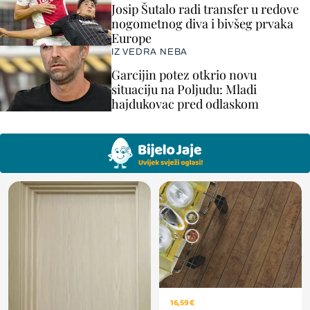
Josip Šutalo radi transfer u redove
nogometnog diva i bivšeg prvaka
Europe
IZ VEDRA NEBA
Garcijin potez otkrio novu
situaciju na Poljudu: Mladi
hajdukovac pred odlaskom
16,59 €