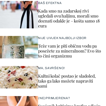
BAŠ EFEKTNA
Kada smo na zadarskoj rivi
ugledali ovu haljinu, morali smo
doznati odakle je – košta samo 18
eura
NIJE UVIJEK NAJBOLJI IZBOR
Teže vam je piti običnu vodu pa
posežete za mineralnom? Evo što
to čini organizmu
MA, SAVRŠENO!
Kultni kolač postao je sladoled,
tako ga lako možete napraviti
sami
(NE)PRIMJERENA?