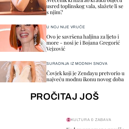
Svećenik kritizirao kratku odjeću
usred toplinskog vala, slažete li se
s njim?
U NOJ NIJE VRUĆE
Ovo je savršena haljina za ljeto i
more - nosi je i Bojana Gregorić
Vejzović
SURADNJA IZ MODNIH SNOVA
Čovjek koji je Zendayu pretvorio u
najveću modnu ikonu novog doba
PROČITAJ JOŠ
KULTURA & ZABAVA