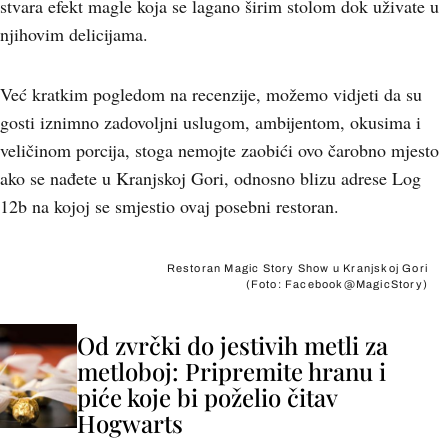
stvara efekt magle koja se lagano širim stolom dok uživate u
njihovim delicijama.
Već kratkim pogledom na recenzije, možemo vidjeti da su
gosti iznimno zadovoljni uslugom, ambijentom, okusima i
veličinom porcija, stoga nemojte zaobići ovo čarobno mjesto
ako se nađete u Kranjskoj Gori, odnosno blizu adrese Log
12b na kojoj se smjestio ovaj posebni restoran.
Restoran Magic Story Show u Kranjskoj Gori
(Foto: Facebook@MagicStory)
Od zvrčki do jestivih metli za
metloboj: Pripremite hranu i
piće koje bi poželio čitav
Hogwarts