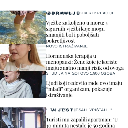
ZDRAVLJE
NAJSIGURNIJI OBLIK REKREACIJE
Vježbe za koljeno u moru: 5
sigurnih vježbi koje mogu
smanjiti bol i poboljšati
pokretljivost
NOVO ISTRAŽIVANJE
Hormonska terapija u
menopauzi: Žene koje je koriste
imaju znatno manji rizik od ovoga
STUDIJA NA GOTOVO 1.900 OSOBA
Ljudi koji redovito rade ovo imaju
“mlađi” organizam, pokazuje
istraživanje
VIJESTI
"I DALJE SU PLESALI, VRIŠTALI..."
Turisti mu zapalili apartman: "U
30 minuta nestalo je 50 godina