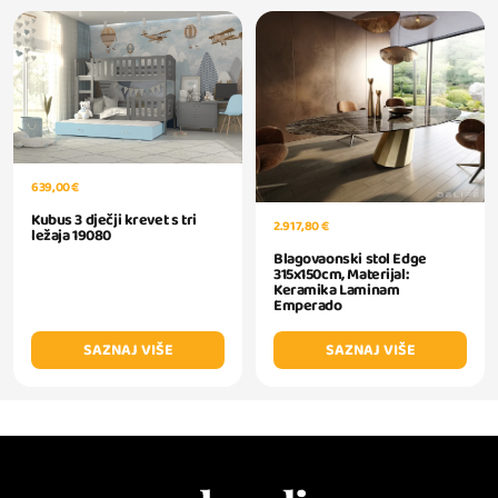
639,00 €
Kubus 3 dječji krevet s tri
2.917,80 €
ležaja 19080
Blagovaonski stol Edge
315x150cm, Materijal:
Keramika Laminam
Emperado
SAZNAJ VIŠE
SAZNAJ VIŠE