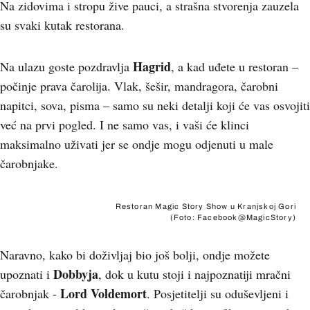
Na zidovima i stropu žive pauci, a strašna stvorenja zauzela
su svaki kutak restorana.
Hagrid
Na ulazu goste pozdravlja
, a kad uđete u restoran –
počinje prava čarolija. Vlak, šešir, mandragora, čarobni
napitci, sova, pisma – samo su neki detalji koji će vas osvojiti
već na prvi pogled. I ne samo vas, i vaši će klinci
maksimalno uživati jer se ondje mogu odjenuti u male
čarobnjake.
Restoran Magic Story Show u Kranjskoj Gori
(Foto: Facebook@MagicStory)
Naravno, kako bi doživljaj bio još bolji, ondje možete
Dobbyja
upoznati i
, dok u kutu stoji i najpoznatiji mračni
Lord Voldemort
čarobnjak -
. Posjetitelji su oduševljeni i