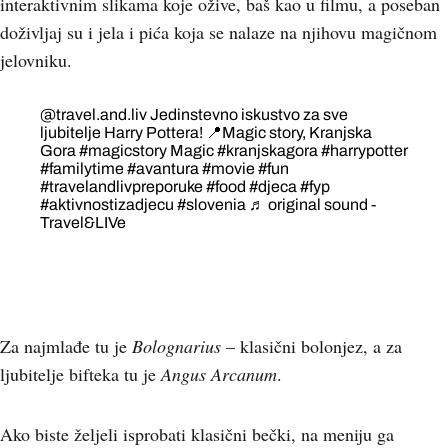
interaktivnim slikama koje ožive, baš kao u filmu, a poseban
doživljaj su i jela i pića koja se nalaze na njihovu magičnom
jelovniku.
@travel.and.liv
Jedinstevno iskustvo za sve
ljubitelje Harry Pottera! 📍Magic story, Kranjska
Gora
#magicstory
Magic
#kranjskagora
#harrypotter
#familytime
#avantura
#movie
#fun
#travelandlivpreporuke
#food
#djeca
#fyp
#aktivnostizadjecu
#slovenia
♬ original sound -
Travel&LIVe
Za najmlađe tu je
Bolognarius
– klasični bolonjez, a za
ljubitelje bifteka tu je
Angus Arcanum
.
Ako biste željeli isprobati klasični bečki, na meniju ga