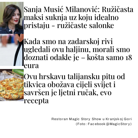
Sanja Musić Milanović: Ružičasta
maksi suknja uz koju idealno
pristaju - ružičaste salonke
Kada smo na zadarskoj rivi
ugledali ovu haljinu, morali smo
doznati odakle je – košta samo 18
eura
Ovu hrskavu talijansku pitu od
tikvica obožava cijeli svijet i
savršen je ljetni ručak, evo
recepta
Restoran Magic Story Show u Kranjskoj Gori
(Foto: Facebook@MagicStory)