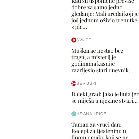
Kad su uspomene previše
dobre za samo jedno
gledanje: Mali uređaj koji je
još jednom oživio trenutke
s ple...
SVIJET
Muškarac nestao bez
traga, a misterij je
godinama kasnije
razriješio stari dnevnik...
SERIJSKI
Daleki grad: Jako je ljuta jer
se miješa u njezine stvari...
HRANA I PIĆE
Taman za vrući dan:
Recept za tjesteninu u
finom umaku koji se ne