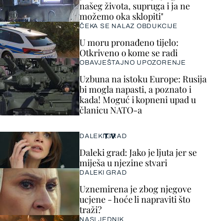
našeg života, supruga i ja ne
možemo oka sklopiti"
ČEKA SE NALAZ OBDUKCIJE
U moru pronađeno tijelo:
Otkriveno o kome se radi
OBAVJEŠTAJNO UPOZORENJE
Uzbuna na istoku Europe: Rusija
bi mogla napasti, a poznato i
kada! Moguć i kopneni upad u
članicu NATO-a
TV
DALEKI GRAD
Daleki grad: Jako je ljuta jer se
miješa u njezine stvari
DALEKI GRAD
Uznemirena je zbog njegove
ucjene - hoće li napraviti što
traži?
NASLJEDNIK