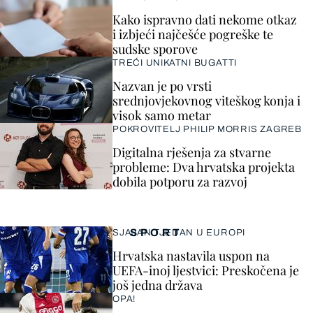
Kako ispravno dati nekome otkaz
i izbjeći najčešće pogreške te
sudske sporove
TREĆI UNIKATNI BUGATTI
Nazvan je po vrsti
srednjovjekovnog viteškog konja i
visok samo metar
POKROVITELJ PHILIP MORRIS ZAGREB
Digitalna rješenja za stvarne
probleme: Dva hrvatska projekta
dobila potporu za razvoj
SPORT
SJAJAN TJEDAN U EUROPI
Hrvatska nastavila uspon na
UEFA-inoj ljestvici: Preskočena je
još jedna država
OPA!