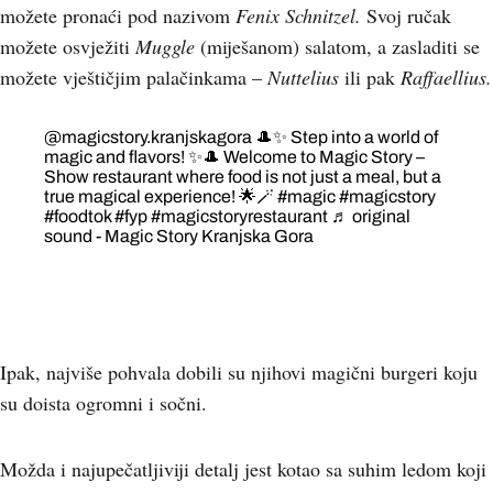
možete pronaći pod nazivom
Fenix Schnitzel.
Svoj ručak
možete osvježiti
Muggle
(miješanom) salatom, a zasladiti se
možete vještičjim palačinkama –
Nuttelius
ili pak
Raffaellius.
@magicstory.kranjskagora
🎩✨ Step into a world of
magic and flavors! ✨🎩 Welcome to Magic Story –
Show restaurant where food is not just a meal, but a
true magical experience! 🌟🪄
#magic
#magicstory
#foodtok
#fyp
#magicstoryrestaurant
♬ original
sound - Magic Story Kranjska Gora
Ipak, najviše pohvala dobili su njihovi magični burgeri koju
su doista ogromni i sočni.
Možda i najupečatljiviji detalj jest kotao sa suhim ledom koji