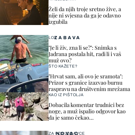
Želi da njih troje sretno žive, a
nije ni svjesna da ga je odavno
izgubila
ZABAVA
LOL
"Je li živ, zna li se?": Snimka s
Jadrana postala hit, radi li i vaš
muž ovo?
ŠTO KAŽETE?
"Hrvat sam, ali ovo je sramota":
Prizor s granice izazvao burnu
raspravu na društvenim mrežama
KAO IZ PIŠTOLJA
Dobacila komentar trudnici bez
noge, a muž ispalio odgovor kao
da je samo čekao…
NOVAC
ZA POSLODAVCE