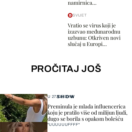
namirnica...
SVIJET
Vratio se virus koji je
izazvao međunarodnu
uzbunu: Otkriven novi
slučaj u Europi...
PROČITAJ JOŠ
SHOW
U 27. GODINI
Preminula je mlada influencerica
koju je pratilo više od milijun ljudi,
dugo se borila s opakom bolešću
"UUUUUUFFFF"