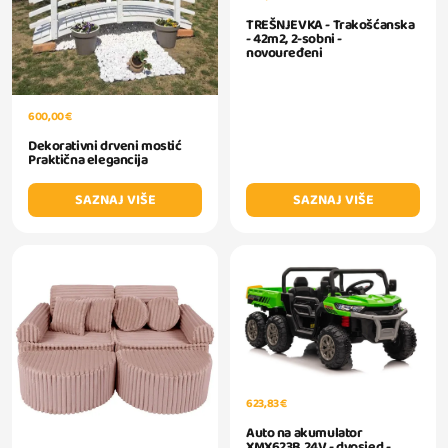
TREŠNJEVKA - Trakošćanska
- 42m2, 2-sobni -
novouređeni
600,00 €
Dekorativni drveni mostić
Praktična elegancija
SAZNAJ VIŠE
SAZNAJ VIŠE
623,83 €
Auto na akumulator
XMX623B 24V - dvosjed -