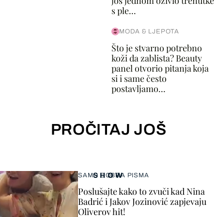
još jednom oživio trenutke
s ple...
MODA & LJEPOTA
Što je stvarno potrebno
koži da zablista? Beauty
panel otvorio pitanja koja
si i same često
postavljamo...
PROČITAJ JOŠ
SHOW
SAMO DOBRA PISMA
Poslušajte kako to zvuči kad Nina
Badrić i Jakov Jozinović zapjevaju
Oliverov hit!