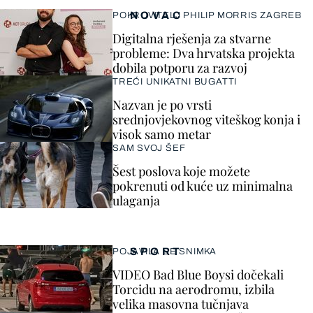
NOVAC
POKROVITELJ PHILIP MORRIS ZAGREB
Digitalna rješenja za stvarne
probleme: Dva hrvatska projekta
dobila potporu za razvoj
TREĆI UNIKATNI BUGATTI
Nazvan je po vrsti
srednjovjekovnog viteškog konja i
visok samo metar
SAM SVOJ ŠEF
Šest poslova koje možete
pokrenuti od kuće uz minimalna
ulaganja
SPORT
POJAVILA SE SNIMKA
VIDEO Bad Blue Boysi dočekali
Torcidu na aerodromu, izbila
velika masovna tučnjava