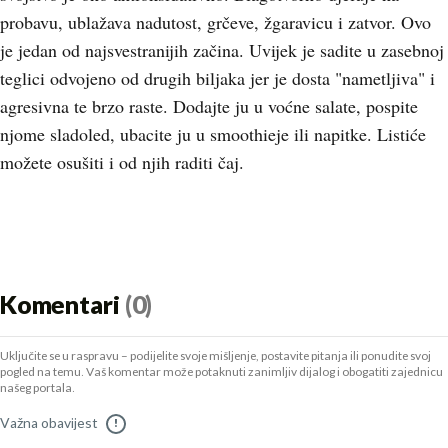
probavu, ublažava nadutost, grčeve, žgaravicu i zatvor. Ovo
je jedan od najsvestranijih začina. Uvijek je sadite u zasebnoj
teglici odvojeno od drugih biljaka jer je dosta "nametljiva" i
agresivna te brzo raste. Dodajte ju u voćne salate, pospite
njome sladoled, ubacite ju u smoothieje ili napitke. Listiće
možete osušiti i od njih raditi čaj.
Komentari
(0)
Uključite se u raspravu – podijelite svoje mišljenje, postavite pitanja ili ponudite svoj
pogled na temu. Vaš komentar može potaknuti zanimljiv dijalog i obogatiti zajednicu
našeg portala.
Važna obavijest
!