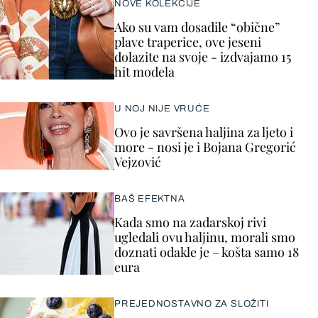
NOVE KOLEKCIJE
Ako su vam dosadile “obične”
plave traperice, ove jeseni
dolazite na svoje - izdvajamo 15
hit modela
U NOJ NIJE VRUĆE
Ovo je savršena haljina za ljeto i
more - nosi je i Bojana Gregorić
Vejzović
BAŠ EFEKTNA
Kada smo na zadarskoj rivi
ugledali ovu haljinu, morali smo
doznati odakle je – košta samo 18
eura
PREJEDNOSTAVNO ZA SLOŽITI