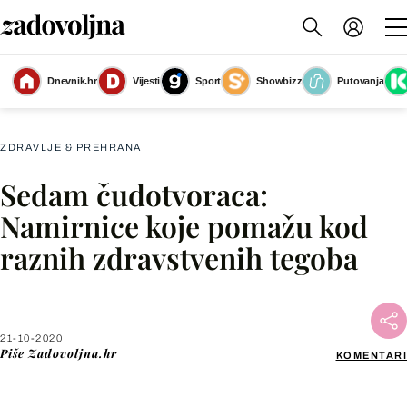
Dnevnik.hr
Vijesti
Sport
Showbizz
Putovanja
Slika nije dostupna
ZDRAVLJE & PREHRANA
Sedam čudotvoraca:
Facebook
Namirnice koje pomažu kod
raznih zdravstvenih tegoba
X
WhatsApp
21-10-2020
Piše
Zadovoljna.hr
KOMENTARI
Viber