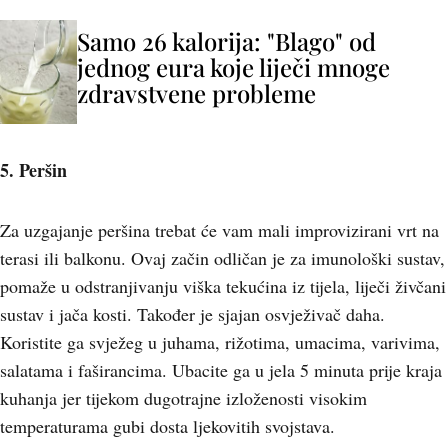
Samo 26 kalorija: "Blago" od
jednog eura koje liječi mnoge
zdravstvene probleme
5. Peršin
Za uzgajanje peršina trebat će vam mali improvizirani vrt na
terasi ili balkonu. Ovaj začin odličan je za imunološki sustav,
pomaže u odstranjivanju viška tekućina iz tijela, liječi živčani
sustav i jača kosti. Također je sjajan osvježivač daha.
Koristite ga svježeg u juhama, rižotima, umacima, varivima,
salatama i faširancima. Ubacite ga u jela 5 minuta prije kraja
kuhanja jer tijekom dugotrajne izloženosti visokim
temperaturama gubi dosta ljekovitih svojstava.