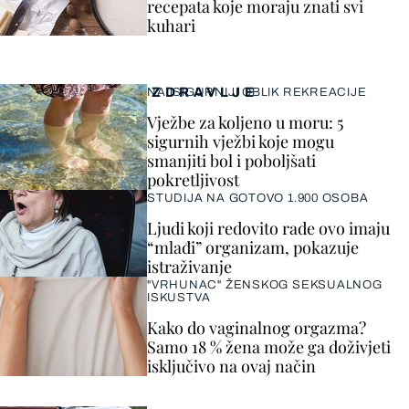
recepata koje moraju znati svi
kuhari
ZDRAVLJE
NAJSIGURNIJI OBLIK REKREACIJE
Vježbe za koljeno u moru: 5
sigurnih vježbi koje mogu
smanjiti bol i poboljšati
pokretljivost
STUDIJA NA GOTOVO 1.900 OSOBA
Ljudi koji redovito rade ovo imaju
“mlađi” organizam, pokazuje
istraživanje
"VRHUNAC" ŽENSKOG SEKSUALNOG
ISKUSTVA
Kako do vaginalnog orgazma?
Samo 18 % žena može ga doživjeti
isključivo na ovaj način