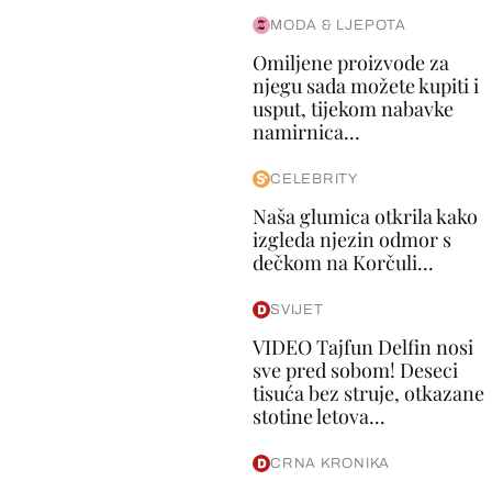
MODA & LJEPOTA
Omiljene proizvode za
njegu sada možete kupiti i
usput, tijekom nabavke
namirnica...
CELEBRITY
Naša glumica otkrila kako
izgleda njezin odmor s
dečkom na Korčuli...
SVIJET
VIDEO Tajfun Delfin nosi
sve pred sobom! Deseci
tisuća bez struje, otkazane
stotine letova...
CRNA KRONIKA