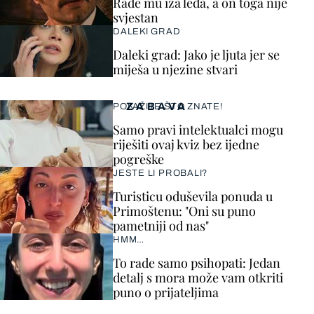
Rade mu iza leđa, a on toga nije
svjestan
DALEKI GRAD
Daleki grad: Jako je ljuta jer se
miješa u njezine stvari
ZABAVA
POKAŽITE ŠTO ZNATE!
Samo pravi intelektualci mogu
riješiti ovaj kviz bez ijedne
pogreške
JESTE LI PROBALI?
Turisticu oduševila ponuda u
Primoštenu: "Oni su puno
pametniji od nas"
HMM…
To rade samo psihopati: Jedan
detalj s mora može vam otkriti
puno o prijateljima