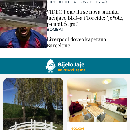
CIPELARILI GA DOK JE LEŽAO
VIDEO Pojavila se nova snimka
tučnjave BBB-a i Torcide: "Je*ote,
pa ubit će ga!"
BOMBA!
Liverpool doveo kapetana
Barcelone!
600,00 €