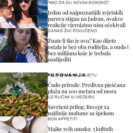
"KAO DA SU NOVAK ĐOKOVIĆ"
Jedan od najpoznatijih svjetskih
parova stigao na Jadran, ovakve
reakcije vjerojatno nisu očekivali
DANAS ŽIVI POVUČENO
Znate li tko je ovo? Kao dijete
ostala je bez oba roditelja, a onda i
bez milijuna koje je trebala
naslijediti
PUTOVANJA
NAJMANJA NA SVIJETU
Čudo prirode: Predivna pješčana
plaža na 100 metara od mora
UZ RUČAK ILI VEČERU
Savršeni prilog: Recept za
najfinije mahune sa špekom
BON APPETIT!
Majke svih umaka: 5 kultnih