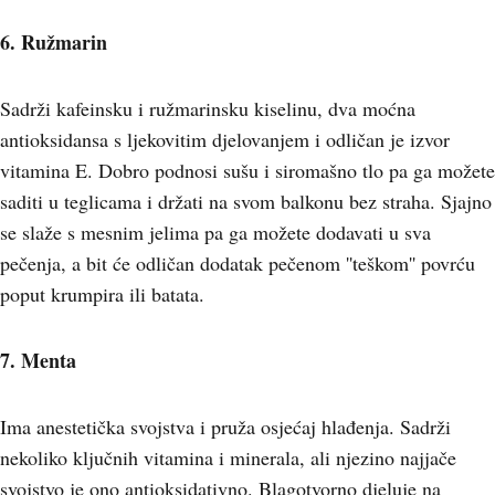
6. Ružmarin
Sadrži kafeinsku i ružmarinsku kiselinu, dva moćna
antioksidansa s ljekovitim djelovanjem i odličan je izvor
vitamina E. Dobro podnosi sušu i siromašno tlo pa ga možete
saditi u teglicama i držati na svom balkonu bez straha. Sjajno
se slaže s mesnim jelima pa ga možete dodavati u sva
pečenja, a bit će odličan dodatak pečenom ''teškom'' povrću
poput krumpira ili batata.
7. Menta
Ima anestetička svojstva i pruža osjećaj hlađenja. Sadrži
nekoliko ključnih vitamina i minerala, ali njezino najjače
svojstvo je ono antioksidativno. Blagotvorno djeluje na