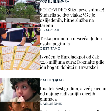
VIJESTI
KOD BJELOVARA
FOTO/VIDEO Stižu prve snimke!
Sudarila se dva vlaka: Više je
ozlijeđenih, hitne službe na
terenu
U ZAGORJU
Teška prometna nesreća! Jedna
osoba poginula
ČESTITAMO!
Izvučen je Eurojackpot od čak
32,6 milijuna eura: Doznajte gdje
idu bogati dobitci u Hrvatskoj
TV
DALEKI GRAD
Ima tek šest godina, a već je jedan
od najnagrađivanijih dječjih
glumaca
NASLJEDNIK