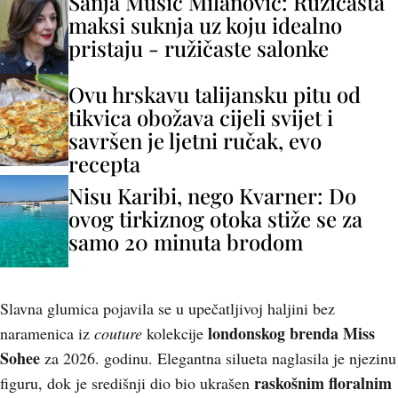
Sanja Musić Milanović: Ružičasta
maksi suknja uz koju idealno
pristaju - ružičaste salonke
Ovu hrskavu talijansku pitu od
tikvica obožava cijeli svijet i
savršen je ljetni ručak, evo
recepta
Nisu Karibi, nego Kvarner: Do
ovog tirkiznog otoka stiže se za
samo 20 minuta brodom
Slavna glumica pojavila se u upečatljivoj haljini bez
londonskog brenda Miss
naramenica iz
couture
kolekcije
Sohee
za 2026. godinu. Elegantna silueta naglasila je njezinu
raskošnim floralnim
figuru, dok je središnji dio bio ukrašen