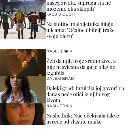
našeg života, supruga i ja ne
možemo oka sklopiti"
KAOS U CEUTI
Na stotine maloljetnika lutaju
ulicama: "Očajne obitelji traže
svoju djecu"
TV
NASLJEDNIK
Želi da njih troje sretno žive, a
nije ni svjesna da ga je odavno
izgubila
DALEKI GRAD
Daleki grad: Intuicija joj govori da
danas neće otići iz njihovog
života
NASLJEDNIK
Nasljednik: Nije očekivala takve
uvrede od vlastite majke