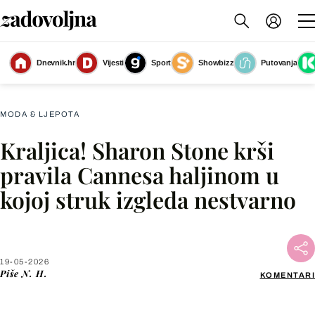
Dnevnik.hr
Vijesti
Sport
Showbizz
Putovanja
Sharon Stone
(Foto: Profimedia)
MODA & LJEPOTA
Kraljica! Sharon Stone krši
Facebook
pravila Cannesa haljinom u
kojoj struk izgleda nestvarno
X
WhatsApp
19-05-2026
Piše
N. H.
KOMENTARI
Viber