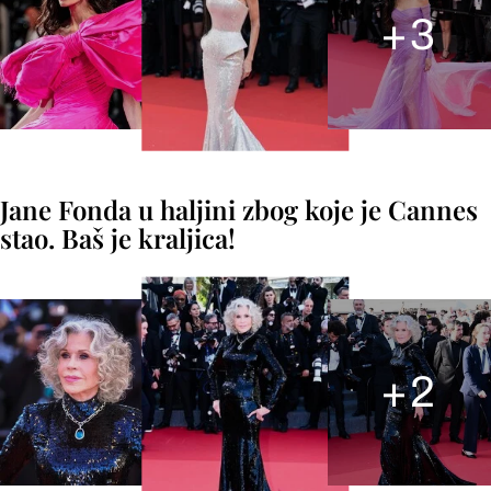
+
3
Jane Fonda u haljini zbog koje je Cannes
stao. Baš je kraljica!
+
2