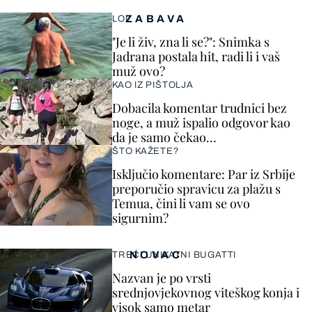
ZABAVA
LOL
"Je li živ, zna li se?": Snimka s
Jadrana postala hit, radi li i vaš
muž ovo?
KAO IZ PIŠTOLJA
Dobacila komentar trudnici bez
noge, a muž ispalio odgovor kao
da je samo čekao…
ŠTO KAŽETE?
Isključio komentare: Par iz Srbije
preporučio spravicu za plažu s
Temua, čini li vam se ovo
sigurnim?
NOVAC
TREĆI UNIKATNI BUGATTI
Nazvan je po vrsti
srednjovjekovnog viteškog konja i
visok samo metar