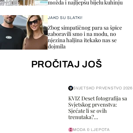
možda i najljepšu bijelu kuhinju
JAKO SU SLATKI!
Zbog simpatičnog para sa špice
zaboravili smo i na modu, no
njezina haljina itekako nas se
dojmila
PROČITAJ JOŠ
SVJETSKO PRVENSTVO 2026
KVIZ Deset fotografija sa
Svjetskog prvenstva:
Sjećate li se ovih
trenutaka?...
MODA & LJEPOTA