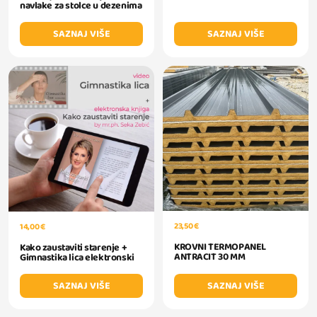
navlake za stolce u dezenima
SAZNAJ VIŠE
SAZNAJ VIŠE
23,50 €
14,00 €
KROVNI TERMOPANEL
Kako zaustaviti starenje +
ANTRACIT 30 MM
Gimnastika lica elektronski
SAZNAJ VIŠE
SAZNAJ VIŠE