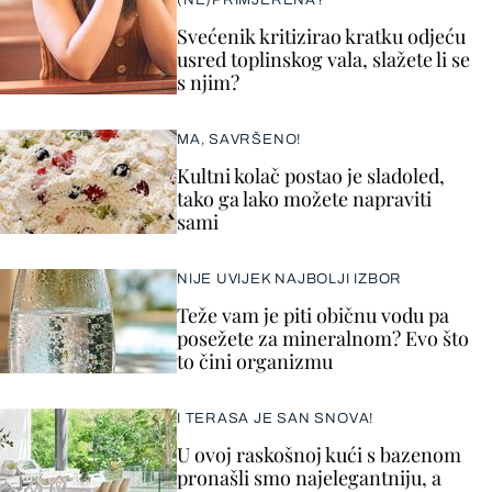
(NE)PRIMJERENA?
Svećenik kritizirao kratku odjeću
usred toplinskog vala, slažete li se
s njim?
MA, SAVRŠENO!
Kultni kolač postao je sladoled,
tako ga lako možete napraviti
sami
NIJE UVIJEK NAJBOLJI IZBOR
Teže vam je piti običnu vodu pa
posežete za mineralnom? Evo što
to čini organizmu
I TERASA JE SAN SNOVA!
U ovoj raskošnoj kući s bazenom
pronašli smo najelegantniju, a