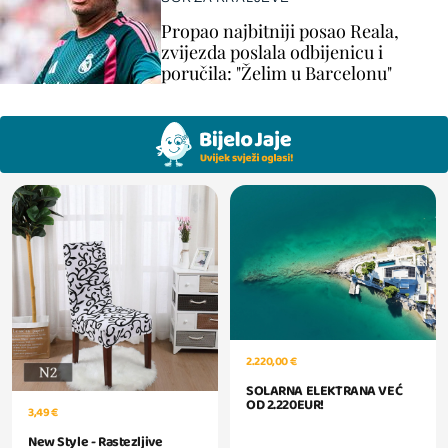
Propao najbitniji posao Reala,
zvijezda poslala odbijenicu i
poručila: "Želim u Barcelonu"
2.220,00 €
SOLARNA ELEKTRANA VEĆ
OD 2.220EUR!
3,49 €
New Style - Rastezljive