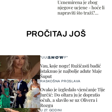
Uznemirena je zbog
njegove ucjene - hoće li
napraviti što traži?...
PROČITAJ JOŠ
SHOW
"UUUUUUFFFF"
Vau, koje noge! Ružičasti badić
istaknuo je najbolje adute Maje
Šuput
RASKOŠNA PROSLAVA
Ovako je izgledalo vjenčanje Tije
Jurčić: Do oltara ju je dopratio
očuh, a slavilo se uz Olivera i
Rozgu
U 27. GODINI