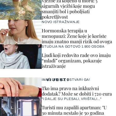
Vježbe za koljeno u moru: 5
sigurnih vježbi koje mogu
smanjiti bol i poboljšati
pokretljivost
NOVO ISTRAŽIVANJE
Hormonska terapija u
menopauzi: Žene koje je koriste
imaju znatno manji rizik od ovoga
STUDIJA NA GOTOVO 1.900 OSOBA
Ljudi koji redovito rade ovo imaju
“mlađi” organizam, pokazuje
istraživanje
VIJESTI
IMAŠ PRAVO, OSTVARI GA!
Tko ima pravo na inkluzivni
dodatak? Može se dobiti i 720 eura
"I DALJE SU PLESALI, VRIŠTALI..."
Turisti mu zapalili apartman: "U
30 minuta nestalo je 50 godina