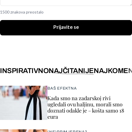
1500 znakova preostalo
Prijavite se
INSPIRATIVNO
NAJČITANIJE
NAJKOMEN
BAŠ EFEKTNA
Kada smo na zadarskoj rivi
ugledali ovu haljinu, morali smo
doznati odakle je – košta samo 18
eura