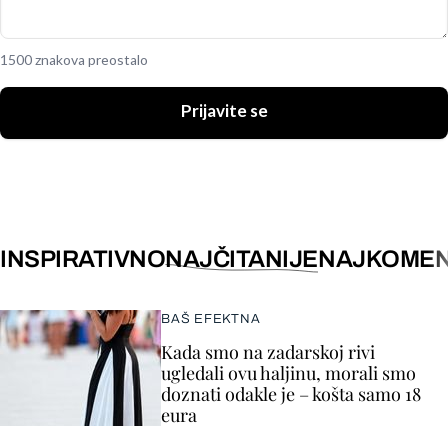
1500 znakova preostalo
Prijavite se
INSPIRATIVNO
NAJČITANIJE
NAJKOMEN
BAŠ EFEKTNA
Kada smo na zadarskoj rivi
ugledali ovu haljinu, morali smo
doznati odakle je – košta samo 18
eura