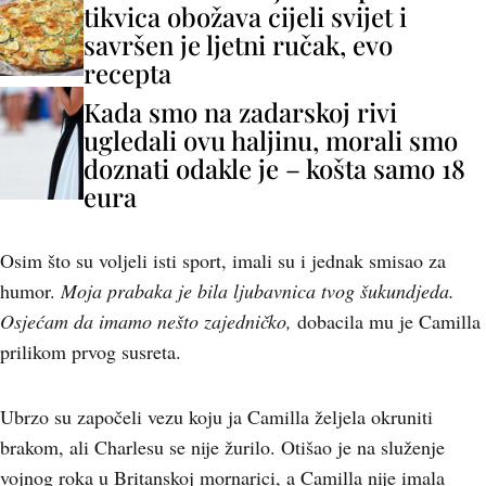
tikvica obožava cijeli svijet i
savršen je ljetni ručak, evo
recepta
Kada smo na zadarskoj rivi
ugledali ovu haljinu, morali smo
doznati odakle je – košta samo 18
eura
Osim što su voljeli isti sport, imali su i jednak smisao za
humor.
Moja prabaka je bila ljubavnica tvog šukundjeda.
Osjećam da imamo nešto zajedničko,
dobacila mu je Camilla
prilikom prvog susreta.
Ubrzo su započeli vezu koju ja Camilla željela okruniti
brakom, ali Charlesu se nije žurilo. Otišao je na služenje
vojnog roka u Britanskoj mornarici, a Camilla nije imala