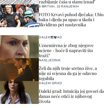
razbijanje čaša u stanu iznad"
8 MRTVIH, 15 RANJENIH
FOTO Krvavi pohod dječaka: Ubio
baku i djeda pa upao u školu i
likvidirao pet nastavnika
TV
DALEKI GRAD
Uznemirena je zbog njegove
ucjene - hoće li napraviti što
traži?
NASLJEDNIK
Želi da njih troje sretno žive, a
nije ni svjesna da ga je odavno
izgubila
DALEKI GRAD
Daleki grad: Intuicija joj govori da
danas neće otići iz njihovog
života