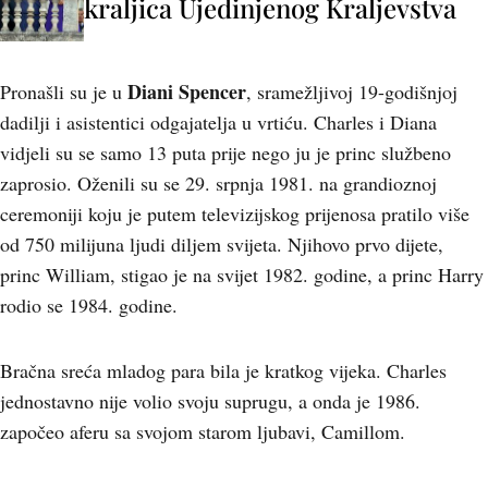
kraljica Ujedinjenog Kraljevstva
Diani Spencer
Pronašli su je u
, sramežljivoj 19-godišnjoj
dadilji i asistentici odgajatelja u vrtiću. Charles i Diana
vidjeli su se samo 13 puta prije nego ju je princ službeno
zaprosio. Oženili su se 29. srpnja 1981. na grandioznoj
ceremoniji koju je putem televizijskog prijenosa pratilo više
od 750 milijuna ljudi diljem svijeta. Njihovo prvo dijete,
princ William, stigao je na svijet 1982. godine, a princ Harry
rodio se 1984. godine.
Bračna sreća mladog para bila je kratkog vijeka. Charles
jednostavno nije volio svoju suprugu, a onda je 1986.
započeo aferu sa svojom starom ljubavi, Camillom.