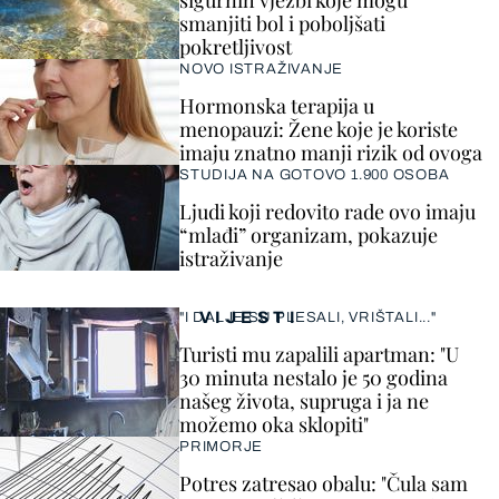
sigurnih vježbi koje mogu
smanjiti bol i poboljšati
pokretljivost
NOVO ISTRAŽIVANJE
Hormonska terapija u
menopauzi: Žene koje je koriste
imaju znatno manji rizik od ovoga
STUDIJA NA GOTOVO 1.900 OSOBA
Ljudi koji redovito rade ovo imaju
“mlađi” organizam, pokazuje
istraživanje
VIJESTI
"I DALJE SU PLESALI, VRIŠTALI..."
Turisti mu zapalili apartman: "U
30 minuta nestalo je 50 godina
našeg života, supruga i ja ne
možemo oka sklopiti"
PRIMORJE
Potres zatresao obalu: "Čula sam