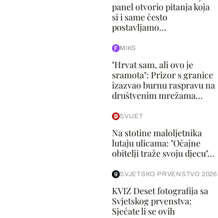
panel otvorio pitanja koja
si i same često
postavljamo...
MIKS
"Hrvat sam, ali ovo je
sramota": Prizor s granice
izazvao burnu raspravu na
društvenim mrežama...
SVIJET
Na stotine maloljetnika
lutaju ulicama: "Očajne
obitelji traže svoju djecu"...
SVJETSKO PRVENSTVO 2026
KVIZ Deset fotografija sa
Svjetskog prvenstva:
Sjećate li se ovih