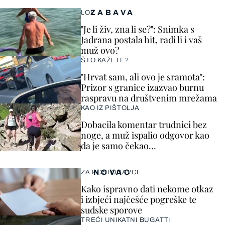
ZABAVA
LOL
"Je li živ, zna li se?": Snimka s
Jadrana postala hit, radi li i vaš
muž ovo?
ŠTO KAŽETE?
"Hrvat sam, ali ovo je sramota":
Prizor s granice izazvao burnu
raspravu na društvenim mrežama
KAO IZ PIŠTOLJA
Dobacila komentar trudnici bez
noge, a muž ispalio odgovor kao
da je samo čekao…
NOVAC
ZA POSLODAVCE
Kako ispravno dati nekome otkaz
i izbjeći najčešće pogreške te
sudske sporove
TREĆI UNIKATNI BUGATTI