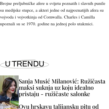
Brojne preljubničke afere u svijetu poznatih i slavnih punile
su medijske stupce, a akteri jedne od najpoznatijih afera su
vojvoda i vojvotkinja od Cornwalla. Charles i Camilla
upoznali su se 1970. godine na jednoj polo utakmici.
U TRENDU
Sanja Musić Milanović: Ružičasta
maksi suknja uz koju idealno
pristaju - ružičaste salonke
Ovu hrskavu talijansku pitu od