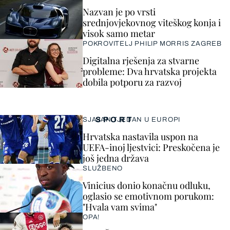
Nazvan je po vrsti
srednjovjekovnog viteškog konja i
visok samo metar
POKROVITELJ PHILIP MORRIS ZAGREB
Digitalna rješenja za stvarne
probleme: Dva hrvatska projekta
dobila potporu za razvoj
SPORT
SJAJAN TJEDAN U EUROPI
Hrvatska nastavila uspon na
UEFA-inoj ljestvici: Preskočena je
još jedna država
SLUŽBENO
Vinicius donio konačnu odluku,
oglasio se emotivnom porukom:
"Hvala vam svima"
OPA!