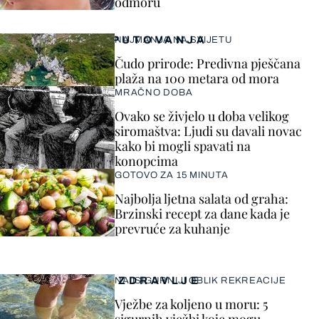
odmoru
PUTOVANJA
NAJMANJA NA SVIJETU
Čudo prirode: Predivna pješčana
plaža na 100 metara od mora
MRAČNO DOBA
Ovako se živjelo u doba velikog
siromaštva: Ljudi su davali novac
kako bi mogli spavati na
konopcima
GOTOVO ZA 15 MINUTA
Najbolja ljetna salata od graha:
Brzinski recept za dane kada je
prevruće za kuhanje
ZDRAVLJE
NAJSIGURNIJI OBLIK REKREACIJE
Vježbe za koljeno u moru: 5