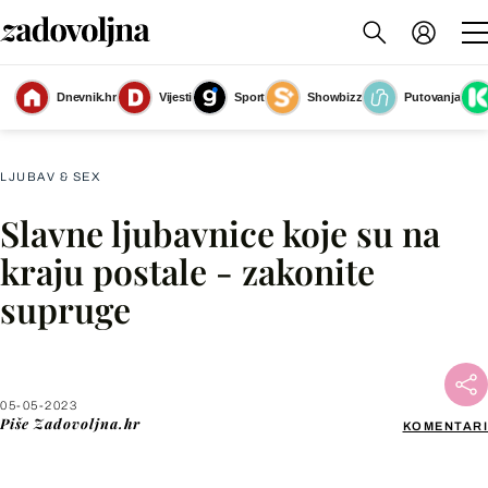
Dnevnik.hr
Vijesti
Sport
Showbizz
Putovanja
Slika nije dostupna
LJUBAV & SEX
Slavne ljubavnice koje su na
Facebook
kraju postale - zakonite
supruge
X
WhatsApp
05-05-2023
Piše
Zadovoljna.hr
KOMENTARI
Viber