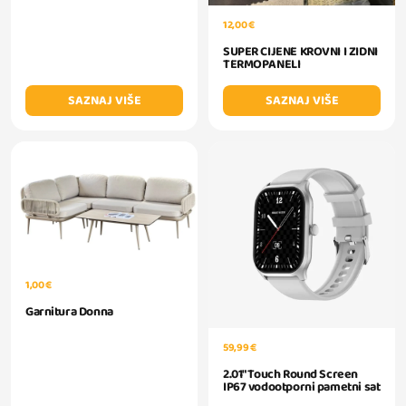
12,00 €
SUPER CIJENE KROVNI I ZIDNI
TERMOPANELI
SAZNAJ VIŠE
SAZNAJ VIŠE
1,00 €
Garnitura Donna
59,99 €
2.01" Touch Round Screen
IP67 vodootporni pametni sat