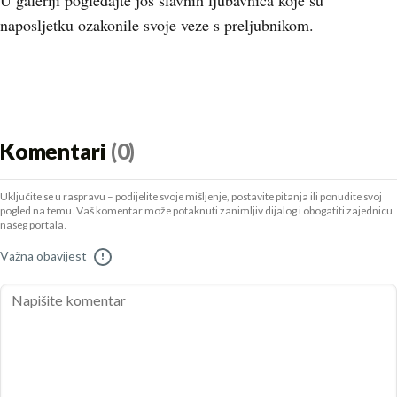
U galeriji pogledajte još slavnih ljubavnica koje su
naposljetku ozakonile svoje veze s preljubnikom.
Komentari
(0)
Uključite se u raspravu – podijelite svoje mišljenje, postavite pitanja ili ponudite svoj
pogled na temu. Vaš komentar može potaknuti zanimljiv dijalog i obogatiti zajednicu
našeg portala.
Važna obavijest
!