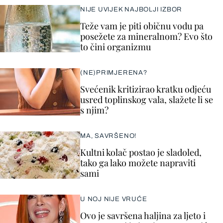
NIJE UVIJEK NAJBOLJI IZBOR
Teže vam je piti običnu vodu pa
posežete za mineralnom? Evo što
to čini organizmu
(NE)PRIMJERENA?
Svećenik kritizirao kratku odjeću
usred toplinskog vala, slažete li se
s njim?
MA, SAVRŠENO!
Kultni kolač postao je sladoled,
tako ga lako možete napraviti
sami
U NOJ NIJE VRUĆE
Ovo je savršena haljina za ljeto i