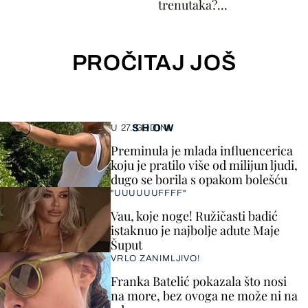
trenutaka?...
PROČITAJ JOŠ
SHOW
U 27. GODINI
Preminula je mlada influencerica
koju je pratilo više od milijun ljudi,
dugo se borila s opakom bolešću
"UUUUUUFFFF"
Vau, koje noge! Ružičasti badić
istaknuo je najbolje adute Maje
Šuput
VRLO ZANIMLJIVO!
Franka Batelić pokazala što nosi
na more, bez ovoga ne može ni na