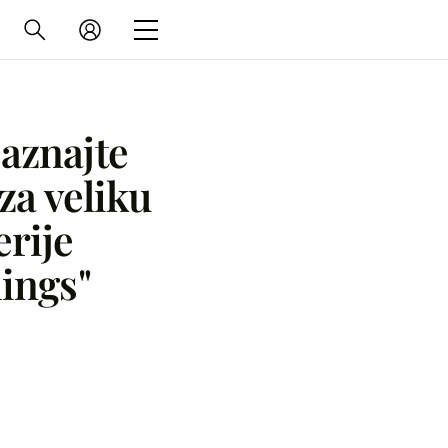
saznajte
 za veliku
erije
ings"