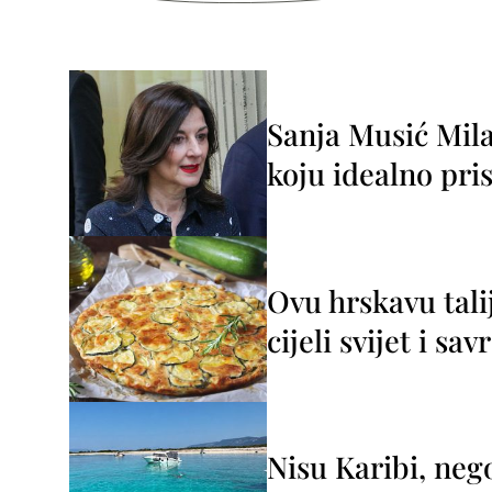
Sanja Musić Mila
koju idealno pris
Ovu hrskavu tali
cijeli svijet i sa
Nisu Karibi, neg