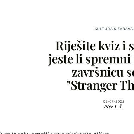
KULTURA & ZABAVA
Riješite kviz i 
jeste li spremni
završnicu s
Facebook
"Stranger Th
X
02-07-2022
Piše
L.Š.
WhatsApp
Viber
kom je roku osvojila srca gledatelja diljem