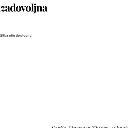
Slika nije dostupna
Serija Stranger Things, u krat