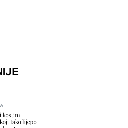
IJE
MA
i kostim
oji tako lijepo