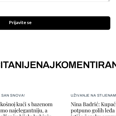
Prijavite se
ITANIJE
NAJKOMENTIRAN
E SAN SNOVA!
UŽIVANJE NA STIJENA
skošnoj kući s bazenom
Nina Badrić: Kupać
smo najelegantniju, a
potpuno golih leđa k