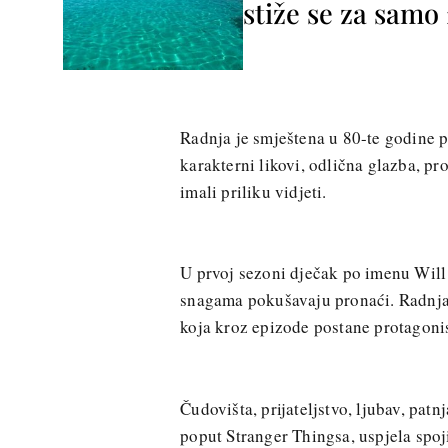
stiže se za sam
Radnja je smještena u 80-te godine pr
karakterni likovi, odlična glazba, pr
imali priliku vidjeti.
U prvoj sezoni dječak po imenu Will n
snagama pokušavaju pronaći. Radnja 
koja kroz epizode postane protagonis
Čudovišta, prijateljstvo, ljubav, patnja
poput Stranger Thingsa, uspjela spoj