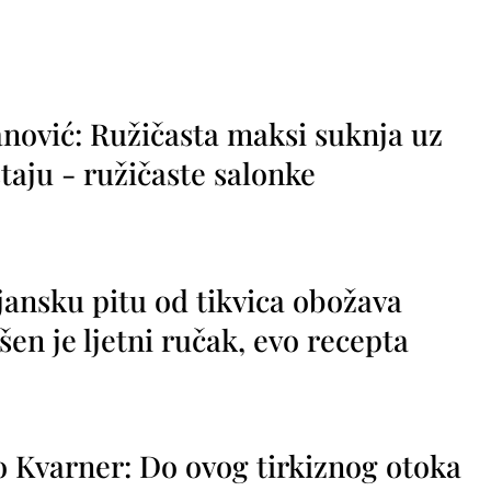
nović: Ružičasta maksi suknja uz
taju - ružičaste salonke
jansku pitu od tikvica obožava
vršen je ljetni ručak, evo recepta
o Kvarner: Do ovog tirkiznog otoka