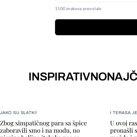
1500 znakova preostalo
INSPIRATIVNO
NAJČ
JAKO SU SLATKI!
I TERASA J
Zbog simpatičnog para sa špice
U ovoj ra
zaboravili smo i na modu, no
pronašli 