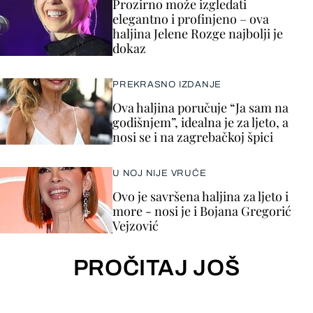
Prozirno može izgledati
elegantno i profinjeno – ova
haljina Jelene Rozge najbolji je
dokaz
PREKRASNO IZDANJE
Ova haljina poručuje “Ja sam na
godišnjem”, idealna je za ljeto, a
nosi se i na zagrebačkoj špici
U NOJ NIJE VRUĆE
Ovo je savršena haljina za ljeto i
more - nosi je i Bojana Gregorić
Vejzović
PROČITAJ JOŠ