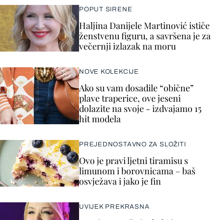
POPUT SIRENE
Haljina Danijele Martinović ističe
ženstvenu figuru, a savršena je za
večernji izlazak na moru
NOVE KOLEKCIJE
Ako su vam dosadile “obične”
plave traperice, ove jeseni
dolazite na svoje - izdvajamo 15
hit modela
PREJEDNOSTAVNO ZA SLOŽITI
Ovo je pravi ljetni tiramisu s
limunom i borovnicama – baš
osvježava i jako je fin
UVIJEK PREKRASNA