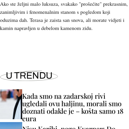
Ako ste željni malo luksuza, svakako "prošećite" prekrasnim,
zanimljivim i fenomenalnim stanom s pogledom koji
oduzima dah. Terasa je zaista san snova, ali morate vidjeti i
kamin napravljen u debelom kamenom zidu.
U TRENDU
Kada smo na zadarskoj rivi
ugledali ovu haljinu, morali smo
doznati odakle je – košta samo 18
eura
Nisu Karibi, nego Kvarner: Do