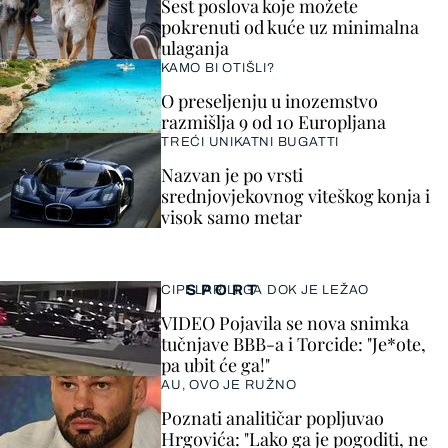
Šest poslova koje možete
pokrenuti od kuće uz minimalna
ulaganja
KAMO BI OTIŠLI?
O preseljenju u inozemstvo
razmišlja 9 od 10 Europljana
TREĆI UNIKATNI BUGATTI
Nazvan je po vrsti
srednjovjekovnog viteškog konja i
visok samo metar
SPORT
CIPELARILI GA DOK JE LEŽAO
VIDEO Pojavila se nova snimka
tučnjave BBB-a i Torcide: "Je*ote,
pa ubit će ga!"
AU, OVO JE RUŽNO
Poznati analitičar popljuvao
Hrgovića: "Lako ga je pogoditi, ne