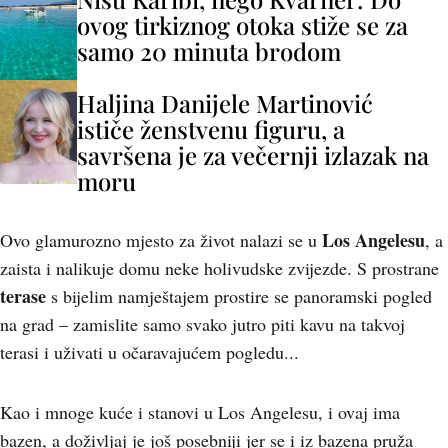
ovog tirkiznog otoka stiže se za
samo 20 minuta brodom
Haljina Danijele Martinović
ističe ženstvenu figuru, a
savršena je za večernji izlazak na
moru
Los Angelesu
Ovo glamurozno mjesto za život nalazi se u
, a
zaista i nalikuje domu neke holivudske zvijezde. S prostrane
terase
s bijelim namještajem prostire se panoramski pogled
na grad – zamislite samo svako jutro piti kavu na takvoj
terasi i uživati u očaravajućem pogledu...
Kao i mnoge kuće i stanovi u Los Angelesu, i ovaj ima
bazen, a doživljaj je još posebniji jer se i iz bazena pruža