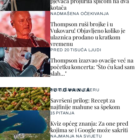
pjevača projurila špicom na dva
kotača
NADMAŠENA OČEKIVANJA
Thompson ruši brojke i u
Vukovaru! Objavljeno koliko je
ulaznica prodano u kratkom
vremenu
PRED 20 TISUĆA LJUDI
Thompson izazvao ovacije već na
početku koncerta: "Što ću kad sam
slab..."
PUTOVANJA
UZ RUČAK ILI VEČERU
Savršeni prilog: Recept za
najfinije mahune sa špekom
15 PITANJA
Kviz općeg znanja: Za one pred
kojima se i Google može sakriti
NAJMANJA NA SVIJETU