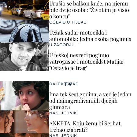
Urušio se balkon kuće, na njemu
bile dvije osobe: "Život im je visio
o koncu"
OČEVID U TIJEKU
Težak sudar motocikla i
automobila: Jedna osoba poginula
U ZAGORJU
U teškoj nesreći poginuo
vatrogasac i motociklst Matija:
"Ostavio je trag"
TV
DALEKI GRAD
Ima tek šest godina, a već je jedan
od najnagrađivanijih dječjih
glumaca
NASLJEDNIK
ANKETA: Koju ženu bi Serhat
trebao izabrati?
NASLJEDNIK