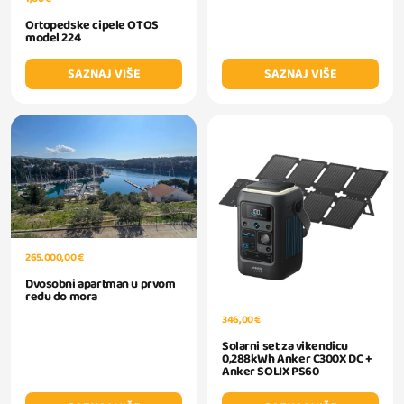
Ortopedske cipele OTOS
model 224
SAZNAJ VIŠE
SAZNAJ VIŠE
265.000,00 €
Dvosobni apartman u prvom
redu do mora
346,00 €
Solarni set za vikendicu
0,288kWh Anker C300X DC +
Anker SOLIX PS60