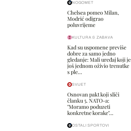
NOGOMET
Chelsea pomeo Milan,
Modrić odigrao
poluvrijeme
KULTURA & ZABAVA
Kad su uspomene previše
dobre za samo jedno
gledanje: Mali uređaj koji je
još jednom oživio trenutke
s ple...
SVIJET
Osnovan pakt koji sliči
članku 5. NATO-a:
"Moramo poduzeti
konkretne korake"...
OSTALI SPORTOVI