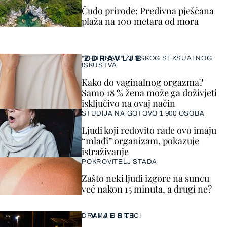
Čudo prirode: Predivna pješčana
plaža na 100 metara od mora
ZDRAVLJE
"VRHUNAC" ŽENSKOG SEKSUALNOG
ISKUSTVA
Kako do vaginalnog orgazma?
Samo 18 % žena može ga doživjeti
isključivo na ovaj način
STUDIJA NA GOTOVO 1.900 OSOBA
Ljudi koji redovito rade ovo imaju
“mlađi” organizam, pokazuje
istraživanje
POKROVITELJ STADA
Zašto neki ljudi izgore na suncu
već nakon 15 minuta, a drugi ne?
VIJESTI
DRAMA U RIJECI