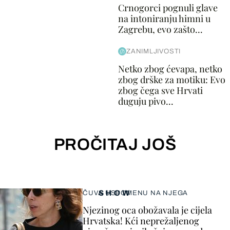
Crnogorci pognuli glave
na intoniranju himni u
Zagrebu, evo zašto...
ZANIMLJIVOSTI
Netko zbog ćevapa, netko
zbog drške za motiku: Evo
zbog čega sve Hrvati
duguju pivo...
PROČITAJ JOŠ
SHOW
ČUVA USPOMENU NA NJEGA
Njezinog oca obožavala je cijela
Hrvatska! Kći neprežaljenog