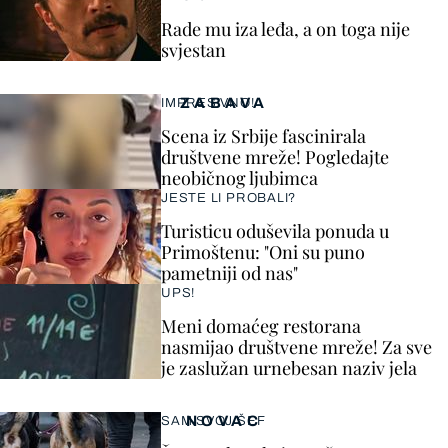
Rade mu iza leđa, a on toga nije
svjestan
ZABAVA
IMPRESIVNO!
Scena iz Srbije fascinirala
društvene mreže! Pogledajte
neobičnog ljubimca
JESTE LI PROBALI?
Turisticu oduševila ponuda u
Primoštenu: "Oni su puno
pametniji od nas"
UPS!
Meni domaćeg restorana
nasmijao društvene mreže! Za sve
je zaslužan urnebesan naziv jela
NOVAC
SAM SVOJ ŠEF