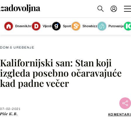
Dnevnik.hr
Vijesti
Sport
Showbizz
Putovanja
Slika nije dostupna
DOM & UREĐENJE
Kalifornijski san: Stan koji
Facebook
izgleda posebno očaravajuće
kad padne večer
X
WhatsApp
07-02-2021
Piše
K.B.
KOMENTARI
Viber