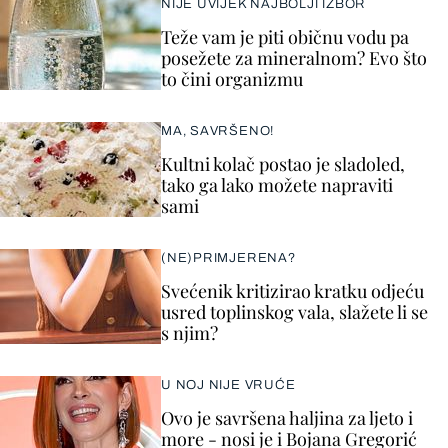
NIJE UVIJEK NAJBOLJI IZBOR
Teže vam je piti običnu vodu pa
posežete za mineralnom? Evo što
to čini organizmu
MA, SAVRŠENO!
Kultni kolač postao je sladoled,
tako ga lako možete napraviti
sami
(NE)PRIMJERENA?
Svećenik kritizirao kratku odjeću
usred toplinskog vala, slažete li se
s njim?
U NOJ NIJE VRUĆE
Ovo je savršena haljina za ljeto i
more - nosi je i Bojana Gregorić