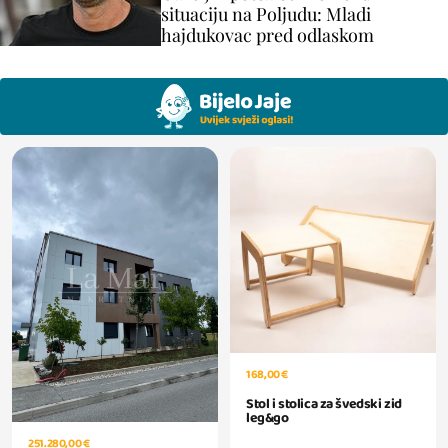
situaciju na Poljudu: Mladi
hajdukovac pred odlaskom
168,00 €
Stol i stolica za švedski zid
leg&go
251.280,00 €