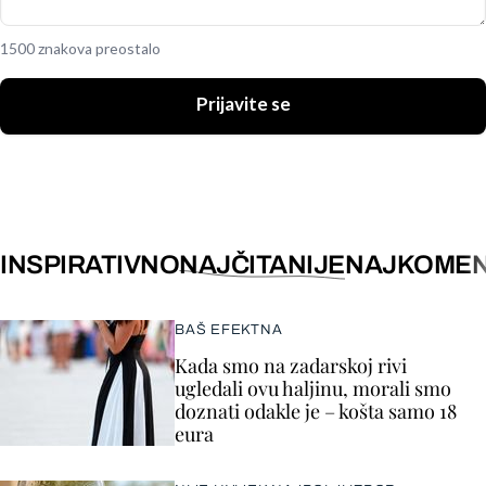
1500 znakova preostalo
Prijavite se
INSPIRATIVNO
NAJČITANIJE
NAJKOMEN
BAŠ EFEKTNA
Kada smo na zadarskoj rivi
ugledali ovu haljinu, morali smo
doznati odakle je – košta samo 18
eura