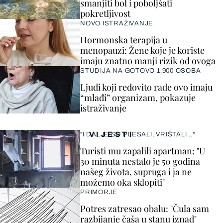
smanjiti bol i poboljšati
pokretljivost
NOVO ISTRAŽIVANJE
Hormonska terapija u
menopauzi: Žene koje je koriste
imaju znatno manji rizik od ovoga
STUDIJA NA GOTOVO 1.900 OSOBA
Ljudi koji redovito rade ovo imaju
“mlađi” organizam, pokazuje
istraživanje
VIJESTI
"I DALJE SU PLESALI, VRIŠTALI..."
Turisti mu zapalili apartman: "U
30 minuta nestalo je 50 godina
našeg života, supruga i ja ne
možemo oka sklopiti"
PRIMORJE
Potres zatresao obalu: "Čula sam
razbijanje čaša u stanu iznad"