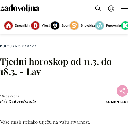
Dnevnik.hr
Vijesti
Sport
Showbizz
Putovanja
Tjedni horoskop za ožujak 2024 - 8
(Foto: Zadovoljna.hr)
KULTURA & ZABAVA
Tjedni horoskop od 11.3. do
Facebook
18.3. - Lav
X
10-03-2024
WhatsApp
Piše
Zadovoljna.hr
KOMENTARI
Viber
Vaše misli itekako utječu na vašu stvarnost.