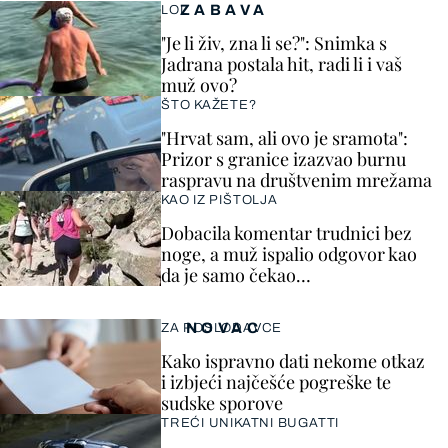
ZABAVA
LOL
"Je li živ, zna li se?": Snimka s
Jadrana postala hit, radi li i vaš
muž ovo?
ŠTO KAŽETE?
"Hrvat sam, ali ovo je sramota":
Prizor s granice izazvao burnu
raspravu na društvenim mrežama
KAO IZ PIŠTOLJA
Dobacila komentar trudnici bez
noge, a muž ispalio odgovor kao
da je samo čekao…
NOVAC
ZA POSLODAVCE
Kako ispravno dati nekome otkaz
i izbjeći najčešće pogreške te
sudske sporove
TREĆI UNIKATNI BUGATTI