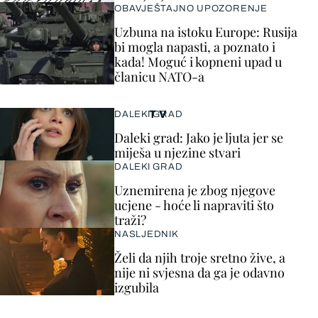
OBAVJEŠTAJNO UPOZORENJE
Uzbuna na istoku Europe: Rusija
bi mogla napasti, a poznato i
kada! Moguć i kopneni upad u
članicu NATO-a
TV
DALEKI GRAD
Daleki grad: Jako je ljuta jer se
miješa u njezine stvari
DALEKI GRAD
Uznemirena je zbog njegove
ucjene - hoće li napraviti što
traži?
NASLJEDNIK
Želi da njih troje sretno žive, a
nije ni svjesna da ga je odavno
izgubila