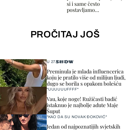
si i same često
postavljamo...
PROČITAJ JOŠ
SHOW
U 27. GODINI
Preminula je mlada influencerica
koju je pratilo više od milijun ljudi,
dugo se borila s opakom bolešću
"UUUUUUFFFF"
Vau, koje noge! Ružičasti badić
istaknuo je najbolje adute Maje
Šuput
"KAO DA SU NOVAK ĐOKOVIĆ"
Jedan od najpoznatijih svjetskih