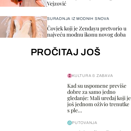
Vejzović
SURADNJA IZ MODNIH SNOVA
Čovjek koji je Zendayu pretvorio u
najveću modnu ikonu novog doba
PROČITAJ JOŠ
KULTURA & ZABAVA
Kad su uspomene previše
dobre za samo jedno
gledanje: Mali uređaj koji je
još jednom oživio trenutke
s ple...
PUTOVANJA