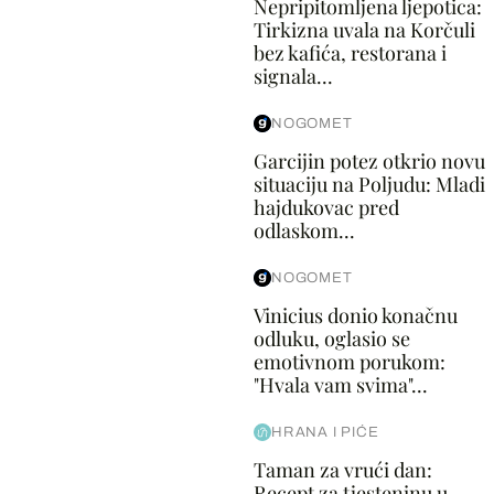
Nepripitomljena ljepotica:
Tirkizna uvala na Korčuli
bez kafića, restorana i
signala...
NOGOMET
Garcijin potez otkrio novu
situaciju na Poljudu: Mladi
hajdukovac pred
odlaskom...
NOGOMET
Vinicius donio konačnu
odluku, oglasio se
emotivnom porukom:
"Hvala vam svima"...
HRANA I PIĆE
Taman za vrući dan:
Recept za tjesteninu u