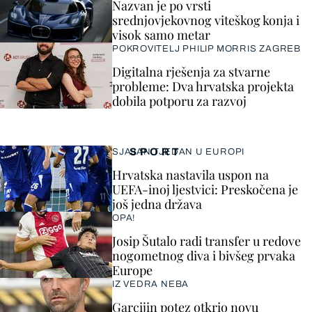
Nazvan je po vrsti
srednjovjekovnog viteškog konja i
visok samo metar
POKROVITELJ PHILIP MORRIS ZAGREB
Digitalna rješenja za stvarne
probleme: Dva hrvatska projekta
dobila potporu za razvoj
SPORT
SJAJAN TJEDAN U EUROPI
Hrvatska nastavila uspon na
UEFA-inoj ljestvici: Preskočena je
još jedna država
OPA!
Josip Šutalo radi transfer u redove
nogometnog diva i bivšeg prvaka
Europe
IZ VEDRA NEBA
Garcijin potez otkrio novu