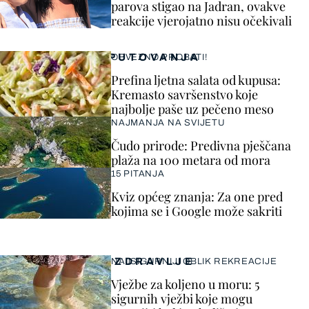
parova stigao na Jadran, ovakve
reakcije vjerojatno nisu očekivali
PUTOVANJA
OBVEZNO PROBATI!
Prefina ljetna salata od kupusa:
Kremasto savršenstvo koje
najbolje paše uz pečeno meso
NAJMANJA NA SVIJETU
Čudo prirode: Predivna pješčana
plaža na 100 metara od mora
15 PITANJA
Kviz općeg znanja: Za one pred
kojima se i Google može sakriti
ZDRAVLJE
NAJSIGURNIJI OBLIK REKREACIJE
Vježbe za koljeno u moru: 5
sigurnih vježbi koje mogu