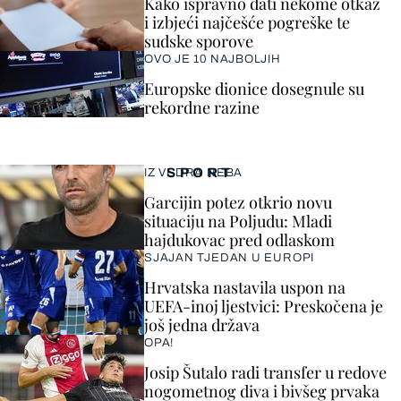
Kako ispravno dati nekome otkaz
i izbjeći najčešće pogreške te
sudske sporove
OVO JE 10 NAJBOLJIH
Europske dionice dosegnule su
rekordne razine
SPORT
IZ VEDRA NEBA
Garcijin potez otkrio novu
situaciju na Poljudu: Mladi
hajdukovac pred odlaskom
SJAJAN TJEDAN U EUROPI
Hrvatska nastavila uspon na
UEFA-inoj ljestvici: Preskočena je
još jedna država
OPA!
Josip Šutalo radi transfer u redove
nogometnog diva i bivšeg prvaka