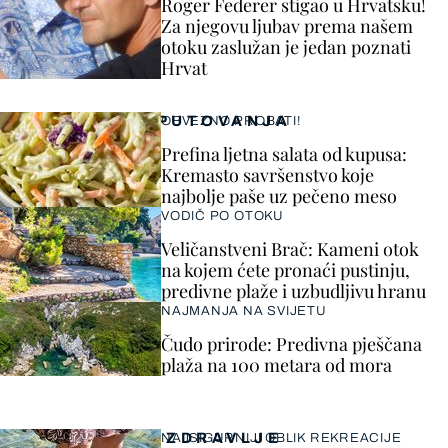
Roger Federer stigao u Hrvatsku!
Za njegovu ljubav prema našem
otoku zaslužan je jedan poznati
Hrvat
PUTOVANJA
OBVEZNO PROBATI!
Prefina ljetna salata od kupusa:
Kremasto savršenstvo koje
najbolje paše uz pečeno meso
VODIČ PO OTOKU
Veličanstveni Brač: Kameni otok
na kojem ćete pronaći pustinju,
predivne plaže i uzbudljivu hranu
NAJMANJA NA SVIJETU
Čudo prirode: Predivna pješčana
plaža na 100 metara od mora
ZDRAVLJE
NAJSIGURNIJI OBLIK REKREACIJE