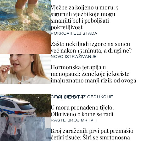
Vježbe za koljeno u moru: 5
sigurnih vježbi koje mogu
smanjiti bol i poboljšati
pokretljivost
POKROVITELJ STADA
Zašto neki ljudi izgore na suncu
već nakon 15 minuta, a drugi ne?
NOVO ISTRAŽIVANJE
Hormonska terapija u
menopauzi: Žene koje je koriste
imaju znatno manji rizik od ovoga
VIJESTI
ČEKA SE NALAZ OBDUKCIJE
U moru pronađeno tijelo:
Otkriveno o kome se radi
RASTE BROJ MRTVIH
Broj zaraženih prvi put premašio
četiri tisuće: Širi se smrtonosna