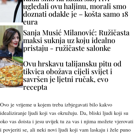
ugledali ovu haljinu, morali smo
doznati odakle je – košta samo 18
eura
Sanja Musić Milanović: Ružičasta
maksi suknja uz koju idealno
pristaju - ružičaste salonke
Ovu hrskavu talijansku pitu od
tikvica obožava cijeli svijet i
savršen je ljetni ručak, evo
recepta
Ovo je vrijeme u kojem treba izbjegavati bilo kakvo
idealiziranje ljudi koji vas okružuju. Da, bliski ljudi koji su
oko vas doista i jesu uvijek tu za vas i njima možete vjerovati
i povjeriti se, ali neki novi ljudi koji vam laskaju i žele puno