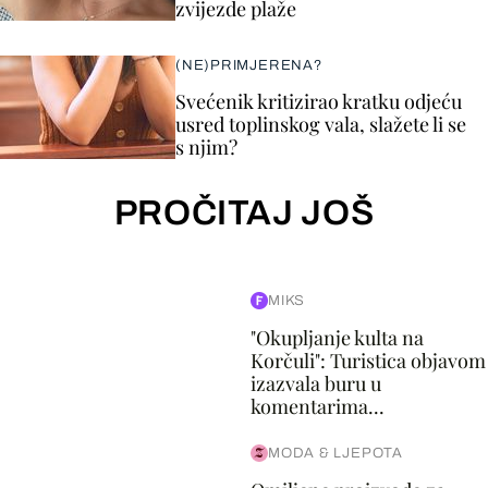
zvijezde plaže
(NE)PRIMJERENA?
Svećenik kritizirao kratku odjeću
usred toplinskog vala, slažete li se
s njim?
PROČITAJ JOŠ
MIKS
"Okupljanje kulta na
Korčuli": Turistica objavom
izazvala buru u
komentarima...
MODA & LJEPOTA