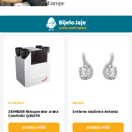
Europe
48,00 €
4.724,04 €
Srebrne naušnice Antonia
ZEHNDER Rekuperator zraka
ComfoAir Q450TR
SAZNAJ VIŠE
SAZNAJ VIŠE