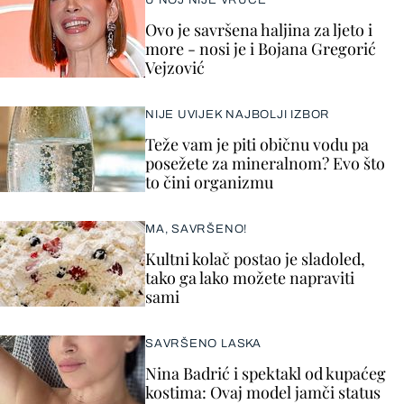
U NOJ NIJE VRUĆE
Ovo je savršena haljina za ljeto i
more - nosi je i Bojana Gregorić
Vejzović
NIJE UVIJEK NAJBOLJI IZBOR
Teže vam je piti običnu vodu pa
posežete za mineralnom? Evo što
to čini organizmu
MA, SAVRŠENO!
Kultni kolač postao je sladoled,
tako ga lako možete napraviti
sami
SAVRŠENO LASKA
Nina Badrić i spektakl od kupaćeg
kostima: Ovaj model jamči status