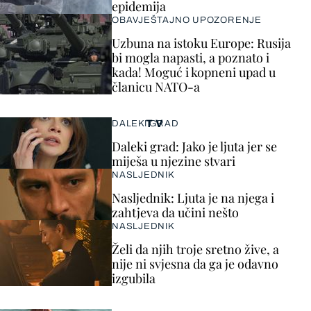
epidemija
OBAVJEŠTAJNO UPOZORENJE
Uzbuna na istoku Europe: Rusija
bi mogla napasti, a poznato i
kada! Moguć i kopneni upad u
članicu NATO-a
TV
DALEKI GRAD
Daleki grad: Jako je ljuta jer se
miješa u njezine stvari
NASLJEDNIK
Nasljednik: Ljuta je na njega i
zahtjeva da učini nešto
NASLJEDNIK
Želi da njih troje sretno žive, a
nije ni svjesna da ga je odavno
izgubila