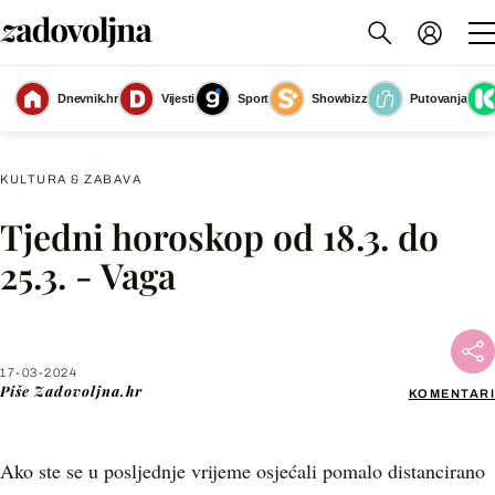
Dnevnik.hr
Vijesti
Sport
Showbizz
Putovanja
Tjedni horoskop za ožujak 2024 - 6
(Foto: Zadovoljna.hr)
KULTURA & ZABAVA
Tjedni horoskop od 18.3. do
Facebook
25.3. - Vaga
X
17-03-2024
WhatsApp
Piše
Zadovoljna.hr
KOMENTARI
Viber
Ako ste se u posljednje vrijeme osjećali pomalo distancirano