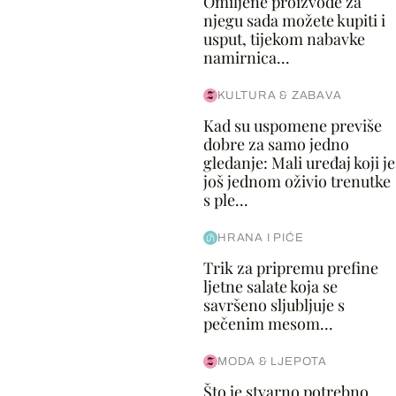
Omiljene proizvode za
njegu sada možete kupiti i
usput, tijekom nabavke
namirnica...
KULTURA & ZABAVA
Kad su uspomene previše
dobre za samo jedno
gledanje: Mali uređaj koji je
još jednom oživio trenutke
s ple...
HRANA I PIĆE
Trik za pripremu prefine
ljetne salate koja se
savršeno sljubljuje s
pečenim mesom...
MODA & LJEPOTA
Što je stvarno potrebno