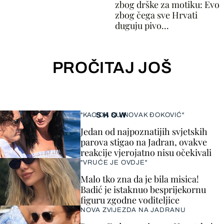
zbog drške za motiku: Evo
zbog čega sve Hrvati
duguju pivo...
PROČITAJ JOŠ
SHOW
"KAO DA SU NOVAK ĐOKOVIĆ"
Jedan od najpoznatijih svjetskih
parova stigao na Jadran, ovakve
reakcije vjerojatno nisu očekivali
"VRUĆE JE OVDJE"
Malo tko zna da je bila misica!
Badić je istaknuo besprijekornu
figuru zgodne voditeljice
NOVA ZVIJEZDA NA JADRANU