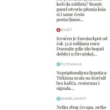
koži da zablista? Beauty
panel otvorio pitanja koja
si i same često
postavljamo...
SVIJET
Izvučen je Eurojackpot od
čak 32,6 milijuna eura:
Doznajte gdje idu bogati
dobitci u Hrvatskoj...
PUTOVANJA
Nepripitomljena ljepotica:
Tirkizna uvala na Korčuli
bez kafića, restorana i
signala...
ZANIMLJIVOSTI
Netko zbog ćevapa, netko