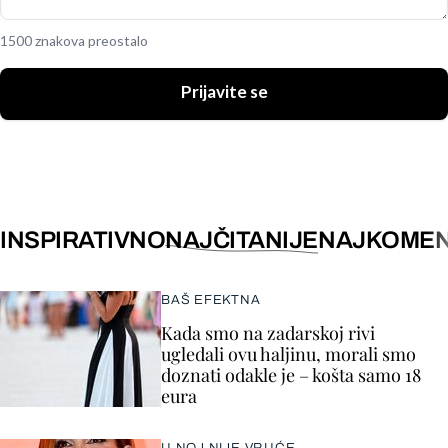
1500 znakova preostalo
Prijavite se
INSPIRATIVNO
NAJČITANIJE
NAJKOMEN
BAŠ EFEKTNA
Kada smo na zadarskoj rivi
ugledali ovu haljinu, morali smo
doznati odakle je – košta samo 18
eura