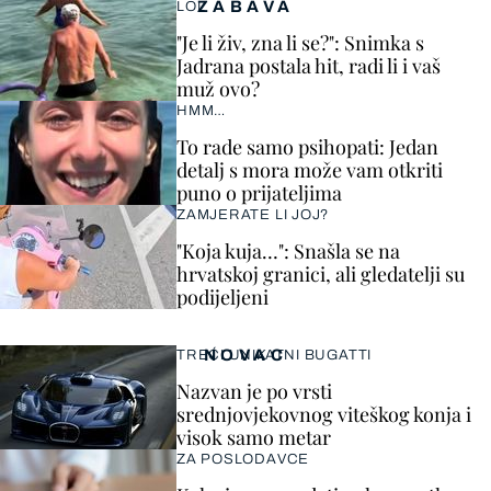
ZABAVA
LOL
"Je li živ, zna li se?": Snimka s
Jadrana postala hit, radi li i vaš
muž ovo?
HMM…
To rade samo psihopati: Jedan
detalj s mora može vam otkriti
puno o prijateljima
ZAMJERATE LI JOJ?
"Koja kuja…": Snašla se na
hrvatskoj granici, ali gledatelji su
podijeljeni
NOVAC
TREĆI UNIKATNI BUGATTI
Nazvan je po vrsti
srednjovjekovnog viteškog konja i
visok samo metar
ZA POSLODAVCE