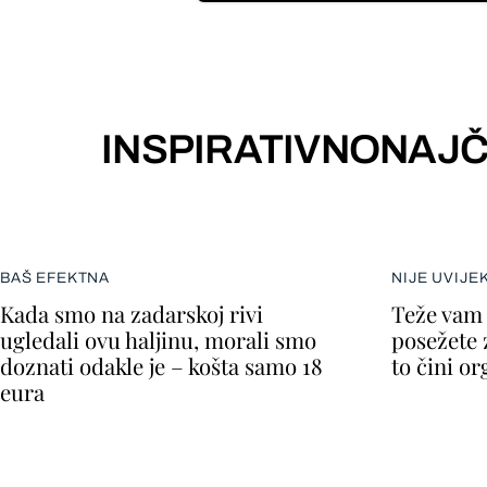
INSPIRATIVNO
NAJČ
BAŠ EFEKTNA
NIJE UVIJE
Kada smo na zadarskoj rivi
Teže vam 
ugledali ovu haljinu, morali smo
posežete 
doznati odakle je – košta samo 18
to čini o
eura