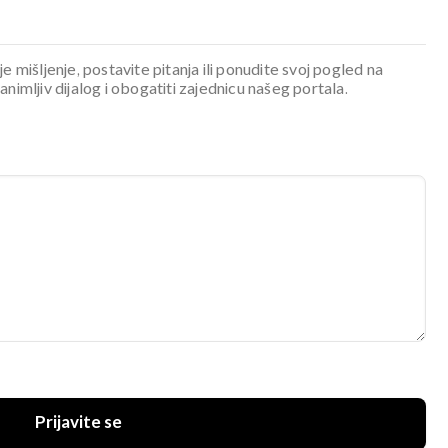
je mišljenje, postavite pitanja ili ponudite svoj pogled na
mljiv dijalog i obogatiti zajednicu našeg portala.
Prijavite se