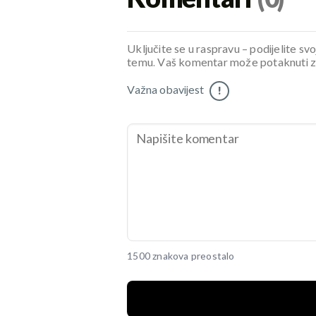
Uključite se u raspravu – podijelite svo
temu. Vaš komentar može potaknuti zani
Važna obavijest
!
1500 znakova preostalo