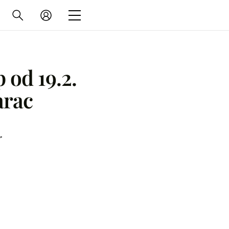
 od 19.2.
arac
r