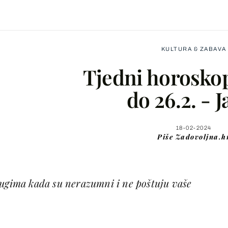
KULTURA & ZABAVA
Tjedni horoskop
do 26.2. - J
Facebook
18-02-2024
Piše
Zadovoljna.h
X
rugima kada su nerazumni i ne poštuju vaše
WhatsApp
Viber