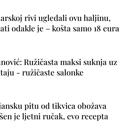
rskoj rivi ugledali ovu haljinu,
ti odakle je – košta samo 18 eura
nović: Ružičasta maksi suknja uz
taju - ružičaste salonke
jansku pitu od tikvica obožava
vršen je ljetni ručak, evo recepta