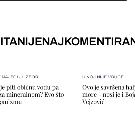
ITANIJE
NAJKOMENTIRAN
K NAJBOLJI IZBOR
U NOJ NIJE VRUĆE
je piti običnu vodu pa
Ovo je savršena halj
za mineralnom? Evo što
more - nosi je i Bo
rganizmu
Vejzović