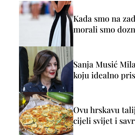
Kada smo na zada
morali smo dozna
Sanja Musić Mila
koju idealno pris
Ovu hrskavu tali
cijeli svijet i sa