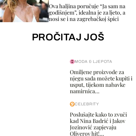
Ova haljina poručuje “Ja sam na
godišnjem”, idealna je za ljeto, a
nosi se i na zagrebačkoj špici
PROČITAJ JOŠ
MODA & LJEPOTA
Omiljene proizvode za
njegu sada možete kupiti i
usput, tijekom nabavke
namirnica...
CELEBRITY
Poslušajte kako to zvuči
kad Nina Badrić i Jakov
Jozinović zapjevaju
Oliverov hit!...