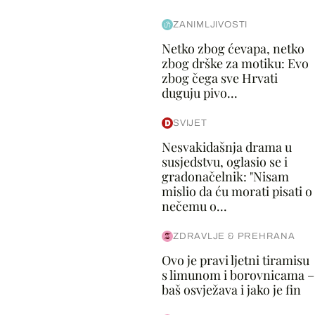
ZANIMLJIVOSTI
Netko zbog ćevapa, netko
zbog drške za motiku: Evo
zbog čega sve Hrvati
duguju pivo...
SVIJET
Nesvakidašnja drama u
susjedstvu, oglasio se i
gradonačelnik: "Nisam
mislio da ću morati pisati o
nečemu o...
ZDRAVLJE & PREHRANA
Ovo je pravi ljetni tiramisu
s limunom i borovnicama –
baš osvježava i jako je fin