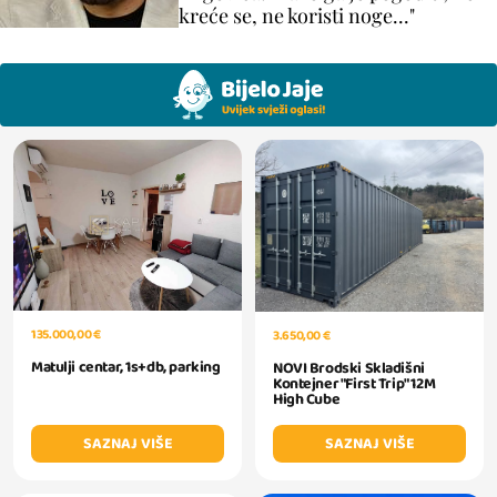
kreće se, ne koristi noge..."
135.000,00 €
3.650,00 €
Matulji centar, 1s+db, parking
NOVI Brodski Skladišni
Kontejner "First Trip" 12M
High Cube
SAZNAJ VIŠE
SAZNAJ VIŠE