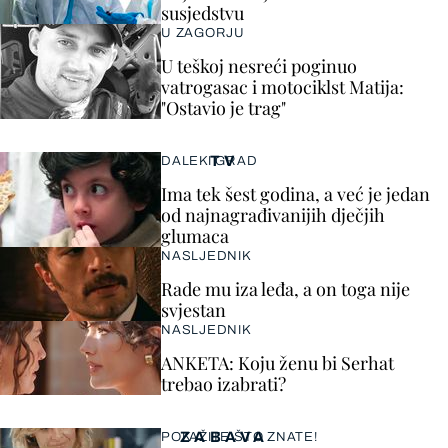
susjedstvu
U ZAGORJU
U teškoj nesreći poginuo
vatrogasac i motociklst Matija:
"Ostavio je trag"
TV
DALEKI GRAD
Ima tek šest godina, a već je jedan
od najnagrađivanijih dječjih
glumaca
NASLJEDNIK
Rade mu iza leđa, a on toga nije
svjestan
NASLJEDNIK
ANKETA: Koju ženu bi Serhat
trebao izabrati?
ZABAVA
POKAŽITE ŠTO ZNATE!