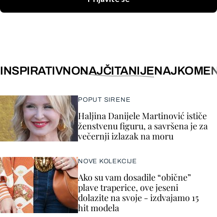
INSPIRATIVNO
NAJČITANIJE
NAJKOMEN
POPUT SIRENE
Haljina Danijele Martinović ističe
ženstvenu figuru, a savršena je za
večernji izlazak na moru
NOVE KOLEKCIJE
Ako su vam dosadile “obične”
plave traperice, ove jeseni
dolazite na svoje - izdvajamo 15
hit modela