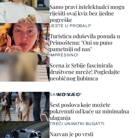
Samo pravi intelektualci mogu
riješiti ovaj kviz bez ijedne
pogreške
JESTE LI PROBALI?
Turisticu oduševila ponuda u
Primoštenu: "Oni su puno
pametniji od nas"
IMPRESIVNO!
Scena iz Srbije fascinirala
društvene mreže! Pogledajte
neobičnog ljubimca
NOVAC
SAM SVOJ ŠEF
Šest poslova koje možete
pokrenuti od kuće uz minimalna
ulaganja
TREĆI UNIKATNI BUGATTI
Nazvan je po vrsti