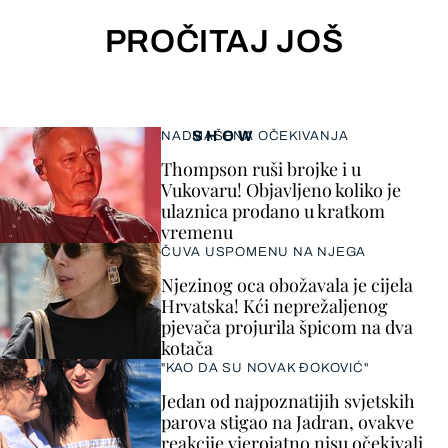
PROČITAJ JOŠ
SHOW
NADMAŠENA OČEKIVANJA
Thompson ruši brojke i u
Vukovaru! Objavljeno koliko je
ulaznica prodano u kratkom
vremenu
ČUVA USPOMENU NA NJEGA
Njezinog oca obožavala je cijela
Hrvatska! Kći neprežaljenog
pjevača projurila špicom na dva
kotača
"KAO DA SU NOVAK ĐOKOVIĆ"
Jedan od najpoznatijih svjetskih
parova stigao na Jadran, ovakve
reakcije vjerojatno nisu očekivali