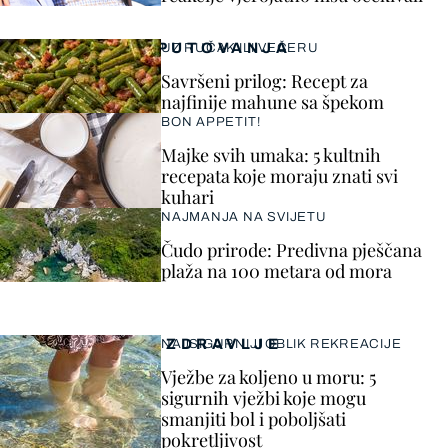
PUTOVANJA
UZ RUČAK ILI VEČERU
Savršeni prilog: Recept za
najfinije mahune sa špekom
BON APPETIT!
Majke svih umaka: 5 kultnih
recepata koje moraju znati svi
kuhari
NAJMANJA NA SVIJETU
Čudo prirode: Predivna pješčana
plaža na 100 metara od mora
ZDRAVLJE
NAJSIGURNIJI OBLIK REKREACIJE
Vježbe za koljeno u moru: 5
sigurnih vježbi koje mogu
smanjiti bol i poboljšati
pokretljivost