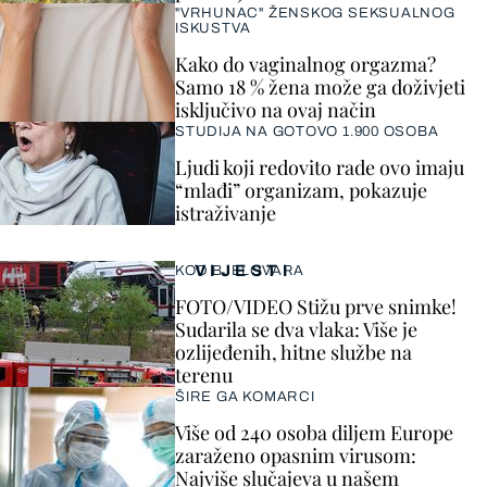
"VRHUNAC" ŽENSKOG SEKSUALNOG
ISKUSTVA
Kako do vaginalnog orgazma?
Samo 18 % žena može ga doživjeti
isključivo na ovaj način
STUDIJA NA GOTOVO 1.900 OSOBA
Ljudi koji redovito rade ovo imaju
“mlađi” organizam, pokazuje
istraživanje
VIJESTI
KOD BJELOVARA
FOTO/VIDEO Stižu prve snimke!
Sudarila se dva vlaka: Više je
ozlijeđenih, hitne službe na
terenu
ŠIRE GA KOMARCI
Više od 240 osoba diljem Europe
zaraženo opasnim virusom:
Najviše slučajeva u našem