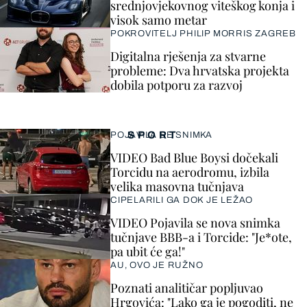
srednjovjekovnog viteškog konja i
visok samo metar
POKROVITELJ PHILIP MORRIS ZAGREB
Digitalna rješenja za stvarne
probleme: Dva hrvatska projekta
dobila potporu za razvoj
SPORT
POJAVILA SE SNIMKA
VIDEO Bad Blue Boysi dočekali
Torcidu na aerodromu, izbila
velika masovna tučnjava
CIPELARILI GA DOK JE LEŽAO
VIDEO Pojavila se nova snimka
tučnjave BBB-a i Torcide: "Je*ote,
pa ubit će ga!"
AU, OVO JE RUŽNO
Poznati analitičar popljuvao
Hrgovića: "Lako ga je pogoditi, ne