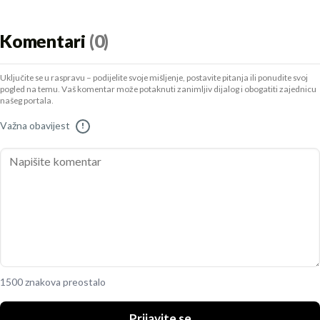
Komentari
(0)
Uključite se u raspravu – podijelite svoje mišljenje, postavite pitanja ili ponudite svoj
pogled na temu. Vaš komentar može potaknuti zanimljiv dijalog i obogatiti zajednicu
našeg portala.
Važna obavijest
!
1500 znakova preostalo
Prijavite se