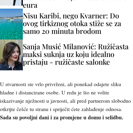
eura
Nisu Karibi, nego Kvarner: Do
ovog tirkiznog otoka stiže se za
samo 20 minuta brodom
Sanja Musić Milanović: Ružičasta
maksi suknja uz koju idealno
pristaju - ružičaste salonke
U stvarnosti ste vrlo privrženi, ali ponekad odajete sliku
hladne i distancirane osobe. U redu je što ne volite
iskazivanje nježnosti u javnosti, ali pred partnerom slobodno
otkrijte češće tu stranu i spriječit ćete zahlađenje odnosa.
Sada su povoljni dani i za promjene u domu i selidbu.