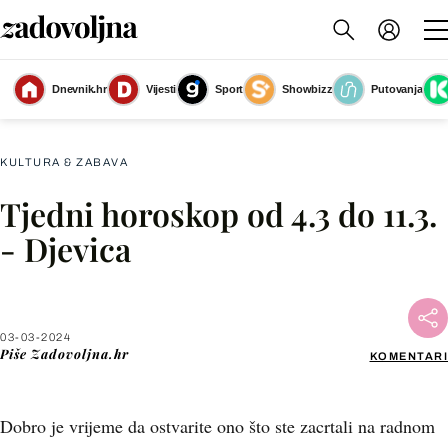
Dnevnik.hr
Vijesti
Sport
Showbizz
Putovanja
Tjedni horoskop za ožujak 2024 - 3
(Foto: Zadovoljna.hr)
KULTURA & ZABAVA
Tjedni horoskop od 4.3 do 11.3.
Facebook
- Djevica
X
03-03-2024
WhatsApp
Piše
Zadovoljna.hr
KOMENTARI
Viber
Dobro je vrijeme da ostvarite ono što ste zacrtali na radnom