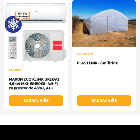
2.090,00 €
PLASTENIK - 6m širine
612,00 €
MAXON ECO KLIMA UREĐAJ
4,6kW MXI-18HE013i - Wi-Fi,
za prostor do 45m2, A++
SAZNAJ VIŠE
SAZNAJ VIŠE