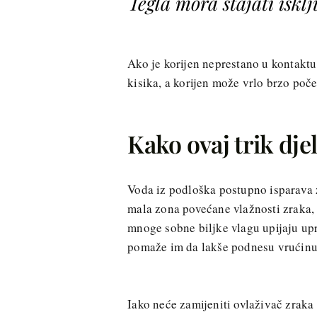
Tegla mora stajati isk
Ako je korijen neprestano u kontaktu
kisika, a korijen može vrlo brzo počet
Kako ovaj trik dje
Voda iz podloška postupno isparava z
mala zona povećane vlažnosti zraka,
mnoge sobne biljke vlagu upijaju upr
pomaže im da lakše podnesu vrućinu, z
Iako neće zamijeniti ovlaživač zraka