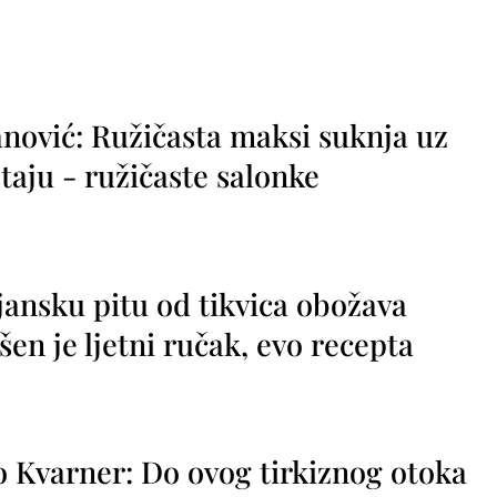
nović: Ružičasta maksi suknja uz
taju - ružičaste salonke
jansku pitu od tikvica obožava
vršen je ljetni ručak, evo recepta
o Kvarner: Do ovog tirkiznog otoka