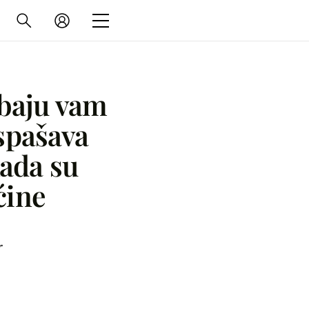
ebaju vam
spašava
kada su
ćine
r