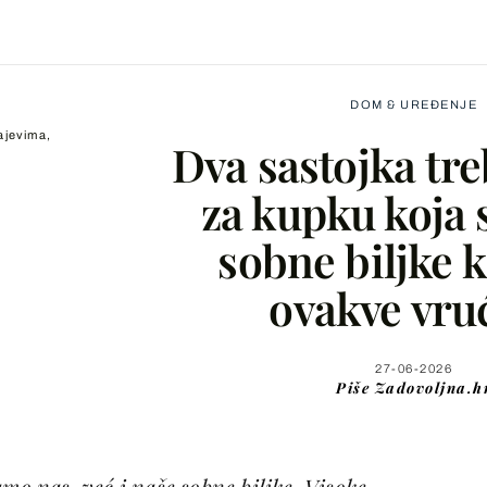
DOM & UREĐENJE
rajevima,
Dva sastojka tr
za kupku koja 
sobne biljke 
Facebook
ovakve vru
X
27-06-2026
Piše
Zadovoljna.h
WhatsApp
Viber
amo nas, već i naše sobne biljke. Visoke