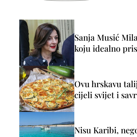
Sanja Musić Mila
koju idealno pris
Ovu hrskavu tali
cijeli svijet i sa
Nisu Karibi, neg