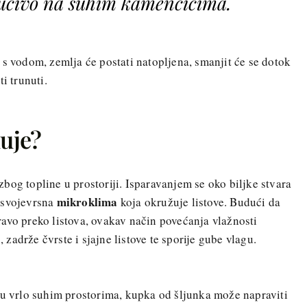
ljučivo na suhim kamenčićima.
 s vodom, zemlja će postati natopljena, smanjit će se dotok
i trunuti.
luje?
bog topline u prostoriji. Isparavanjem se oko biljke stvara
mikroklima
 svojevrsna
koja okružuje listove. Budući da
avo preko listova, ovakav način povećanja vlažnosti
adrže čvrste i sjajne listove te sporije gube vlagu.
 u vrlo suhim prostorima, kupka od šljunka može napraviti