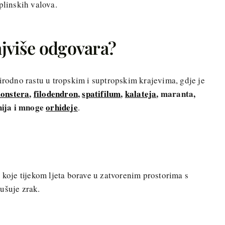
plinskih valova.
jviše odgovara?
rirodno rastu u tropskim i suptropskim krajevima, gdje je
onstera
,
filodendron
,
spatifilum
,
kalateja
, maranta,
ahija i mnoge
orhideje
.
 koje tijekom ljeta borave u zatvorenim prostorima s
ušuje zrak.