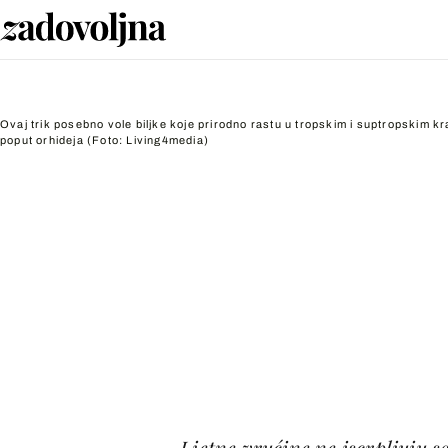
Ovaj trik posebno vole biljke koje prirodno rastu u tropskim i suptropskim k
poput orhideja
(Foto: Living4media)
Ljetne vrućine ne iscrpljuju s