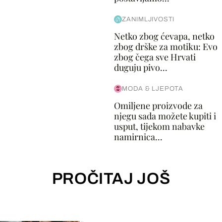
ZANIMLJIVOSTI
Netko zbog ćevapa, netko
zbog drške za motiku: Evo
zbog čega sve Hrvati
duguju pivo...
MODA & LJEPOTA
Omiljene proizvode za
njegu sada možete kupiti i
usput, tijekom nabavke
namirnica...
PROČITAJ JOŠ