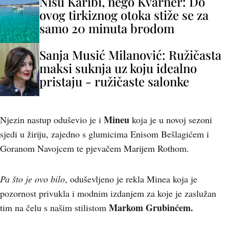
Nisu Karibi, nego Kvarner: Do
ovog tirkiznog otoka stiže se za
samo 20 minuta brodom
Sanja Musić Milanović: Ružičasta
maksi suknja uz koju idealno
pristaju - ružičaste salonke
Mineu
Njezin nastup oduševio je i
koja je u novoj sezoni
sjedi u žiriju, zajedno s glumicima Enisom Bešlagićem i
Goranom Navojcem te pjevačem Marijem Rothom.
Pa što je ovo bilo
, oduševljeno je rekla Minea koja je
pozornost privukla i modnim izdanjem za koje je zaslužan
Markom Grubinćem.
tim na čelu s našim stilistom