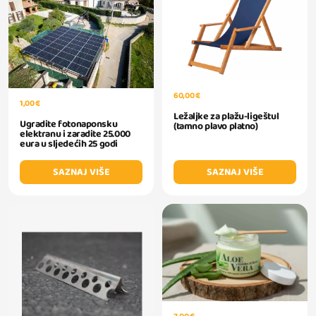
60,00 €
1,00 €
Ležaljke za plažu-ligeštul
Ugradite fotonaponsku
(tamno plavo platno)
elektranu i zaradite 25.000
eura u sljedećih 25 godi
SAZNAJ VIŠE
SAZNAJ VIŠE