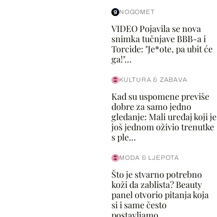
NOGOMET
VIDEO Pojavila se nova
snimka tučnjave BBB-a i
Torcide: "Je*ote, pa ubit će
ga!"...
KULTURA & ZABAVA
Kad su uspomene previše
dobre za samo jedno
gledanje: Mali uređaj koji je
još jednom oživio trenutke
s ple...
MODA & LJEPOTA
Što je stvarno potrebno
koži da zablista? Beauty
panel otvorio pitanja koja
si i same često
postavljamo...