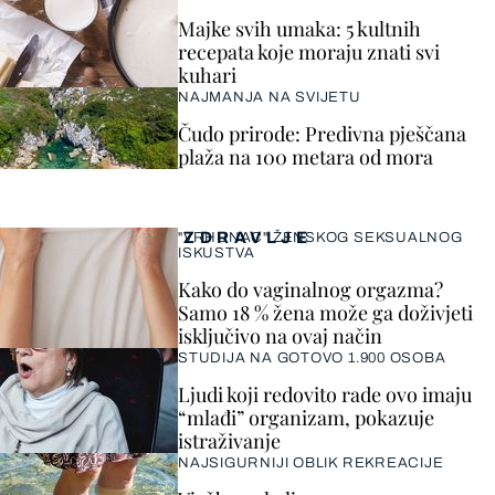
Majke svih umaka: 5 kultnih
recepata koje moraju znati svi
kuhari
NAJMANJA NA SVIJETU
Čudo prirode: Predivna pješčana
plaža na 100 metara od mora
ZDRAVLJE
"VRHUNAC" ŽENSKOG SEKSUALNOG
ISKUSTVA
Kako do vaginalnog orgazma?
Samo 18 % žena može ga doživjeti
isključivo na ovaj način
STUDIJA NA GOTOVO 1.900 OSOBA
Ljudi koji redovito rade ovo imaju
“mlađi” organizam, pokazuje
istraživanje
NAJSIGURNIJI OBLIK REKREACIJE