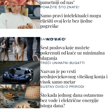
pametniji od nas"
POKAŽITE ŠTO ZNATE!
Samo pravi intelektualci mogu
riješiti ovaj kviz bez ijedne
pogreške
NOVAC
SAM SVOJ ŠEF
Šest poslova koje možete
pokrenuti od kuće uz minimalna
ulaganja
TREĆI UNIKATNI BUGATTI
Nazvan je po vrsti
srednjovjekovnog viteškog konja i
visok samo metar
SUSTAV OVISI O PRIRODI
Što kada jednog dana ostanemo
bez vode i električne energije
istoga dana?