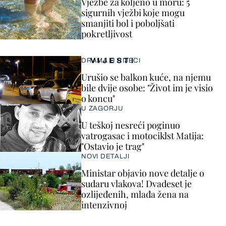
Vježbe za koljeno u moru: 5
sigurnih vježbi koje mogu
smanjiti bol i poboljšati
pokretljivost
VIJESTI
DRAMA U RIJECI
Urušio se balkon kuće, na njemu
bile dvije osobe: "Život im je visio
o koncu"
U ZAGORJU
U teškoj nesreći poginuo
vatrogasac i motociklst Matija:
"Ostavio je trag"
NOVI DETALJI
Ministar objavio nove detalje o
sudaru vlakova! Dvadeset je
ozlijeđenih, mlađa žena na
intenzivnoj