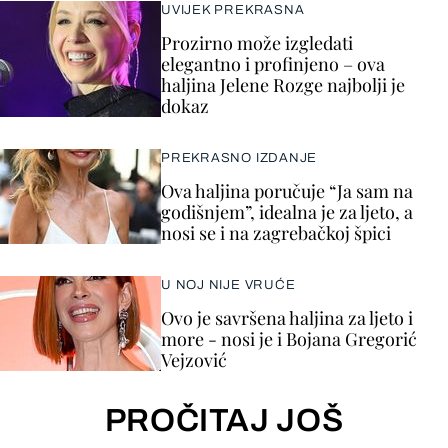
UVIJEK PREKRASNA
Prozirno može izgledati
elegantno i profinjeno – ova
haljina Jelene Rozge najbolji je
dokaz
PREKRASNO IZDANJE
Ova haljina poručuje “Ja sam na
godišnjem”, idealna je za ljeto, a
nosi se i na zagrebačkoj špici
U NOJ NIJE VRUĆE
Ovo je savršena haljina za ljeto i
more - nosi je i Bojana Gregorić
Vejzović
PROČITAJ JOŠ