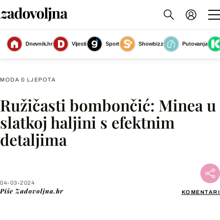
Dnevnik.hr
Vijesti
Sport
Showbizz
Putovanja
Minea u prvoj epizodi TLZP-a
(Foto: Instagram@minea.official)
MODA & LJEPOTA
Ružičasti bombončić: Minea u
Facebook
slatkoj haljini s efektnim
detaljima
X
WhatsApp
04-03-2024
Piše
Zadovoljna.hr
KOMENTARI
Viber