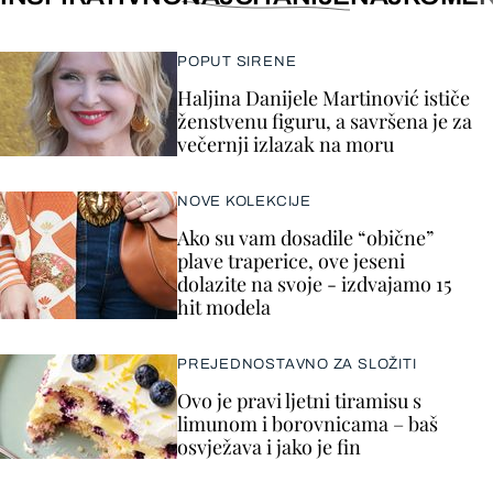
POPUT SIRENE
Haljina Danijele Martinović ističe
ženstvenu figuru, a savršena je za
večernji izlazak na moru
NOVE KOLEKCIJE
Ako su vam dosadile “obične”
plave traperice, ove jeseni
dolazite na svoje - izdvajamo 15
hit modela
PREJEDNOSTAVNO ZA SLOŽITI
Ovo je pravi ljetni tiramisu s
limunom i borovnicama – baš
osvježava i jako je fin