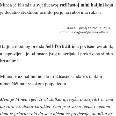
ružičastoj mini haljini
Minea je blistala u svjetlucavoj
koju
je dodatno efektnom učinilo perje na rubovima rukava.
Minea u prvoj epizodi TLZP-a
(Foto: Instagram@minea.official)
Self-Portrait i
Haljina modnog brenda
ma povišeni ovratnik,
a napravljena je od rastezljvog materijala i prekrivena sitnim
kristalima.
Minea je uz haljinu nosila i ružičaste sandale s tankim
remenčićima i visokom potpeticom.
Meni je Minea cijeli život slatka, djevojka iz susjedstva, ima
taj zarazni, dobar karakter. Ona je stvarno lijepa i cijelom
timu je prioritet bio da se u ničem ne pretjeruje, da ništa ne