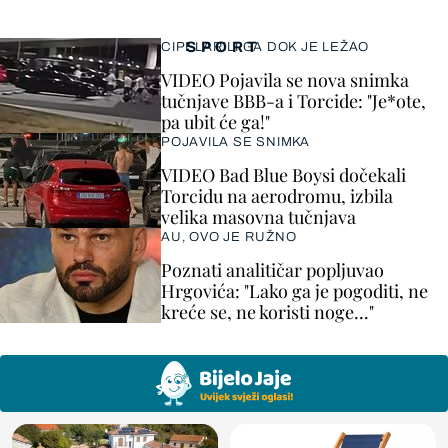
SPORT
CIPELARILI GA DOK JE LEŽAO
VIDEO Pojavila se nova snimka
tučnjave BBB-a i Torcide: "Je*ote,
pa ubit će ga!"
POJAVILA SE SNIMKA
VIDEO Bad Blue Boysi dočekali
Torcidu na aerodromu, izbila
velika masovna tučnjava
AU, OVO JE RUŽNO
Poznati analitičar popljuvao
Hrgovića: "Lako ga je pogoditi, ne
kreće se, ne koristi noge..."