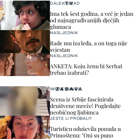
TV
DALEKI GRAD
Ima tek šest godina, a već je jedan
od najnagrađivanijih dječjih
glumaca
NASLJEDNIK
Rade mu iza leđa, a on toga nije
svjestan
NASLJEDNIK
ANKETA: Koju ženu bi Serhat
trebao izabrati?
ZABAVA
IMPRESIVNO!
Scena iz Srbije fascinirala
društvene mreže! Pogledajte
neobičnog ljubimca
JESTE LI PROBALI?
Turisticu oduševila ponuda u
Primoštenu: "Oni su puno