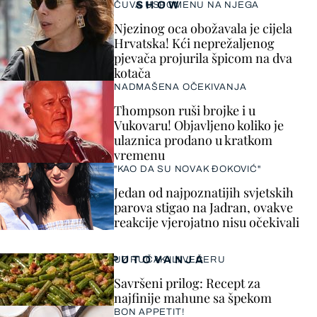
SHOW
ČUVA USPOMENU NA NJEGA
Njezinog oca obožavala je cijela
Hrvatska! Kći neprežaljenog
pjevača projurila špicom na dva
kotača
NADMAŠENA OČEKIVANJA
Thompson ruši brojke i u
Vukovaru! Objavljeno koliko je
ulaznica prodano u kratkom
vremenu
"KAO DA SU NOVAK ĐOKOVIĆ"
Jedan od najpoznatijih svjetskih
parova stigao na Jadran, ovakve
reakcije vjerojatno nisu očekivali
PUTOVANJA
UZ RUČAK ILI VEČERU
Savršeni prilog: Recept za
najfinije mahune sa špekom
BON APPETIT!