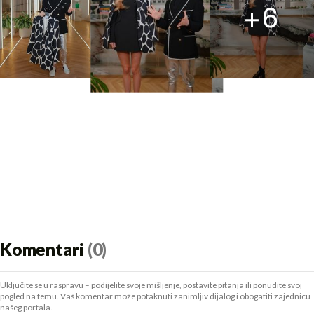
+
6
Komentari
(0)
Uključite se u raspravu – podijelite svoje mišljenje, postavite pitanja ili ponudite svoj
pogled na temu. Vaš komentar može potaknuti zanimljiv dijalog i obogatiti zajednicu
našeg portala.