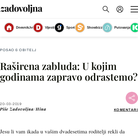
Stručnjaci smatraju da svatko sazrijeva u odraslu osobu u različitoj životnoj
Dnevnik.hr
Vijesti
Sport
Showbizz
Putovanja
dobi
(Foto: Getty Images)
POSAO & OBITELJ
Raširena zabluda: U kojim
Facebook
godinama zapravo odrastemo?
X
20-03-2019
WhatsApp
Piše
Zadovoljna/Hina
KOMENTARI
Viber
Jesu li vam ikada u vašim dvadesetima roditelji rekli da