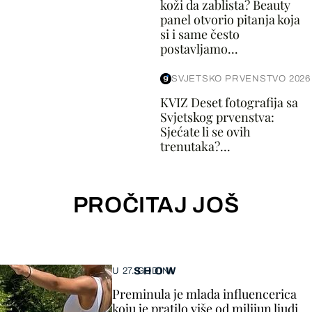
koži da zablista? Beauty
panel otvorio pitanja koja
si i same često
postavljamo...
SVJETSKO PRVENSTVO 2026
KVIZ Deset fotografija sa
Svjetskog prvenstva:
Sjećate li se ovih
trenutaka?...
PROČITAJ JOŠ
SHOW
U 27. GODINI
Preminula je mlada influencerica
koju je pratilo više od milijun ljudi,