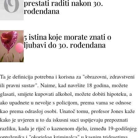
prestati raditi nakon 30.
rođendana
5 istina koje morate znati o
ljubavi do 30. rođendana
Ta je definicija potrebna i korisna za "obrazovni, zdravstveni
ili pravni sustav". Naime, kad navršite 18 godina, možete
glasati, smijete kupovati alkohol, možete dobiti hipoteku, a
ako upadnete u nevolje s policijom, prema vama se odnose
kao prema odrasloj osobi. Unatoč tomu, profesor Jones kaže
kako je uvjeren u to da iskusni suci uspijevaju prepoznati
razliku, kada je riječ o kaznenom djelu, između 19-godišnjeg
optuženika i "okorjelog kriminalca" u kasnim tridesetima.