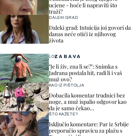
ucjene - hoće li napraviti što
traži?
DALEKI GRAD
Daleki grad: Intuicija joj govori da
danas neće otići iz njihovog
života
ZABAVA
LOL
"Je li živ, zna li se?": Snimka s
Jadrana postala hit, radi li i vaš
muž ovo?
KAO IZ PIŠTOLJA
Dobacila komentar trudnici bez
noge, a muž ispalio odgovor kao
da je samo čekao…
ŠTO KAŽETE?
Isključio komentare: Par iz Srbije
preporučio spravicu za plažu s