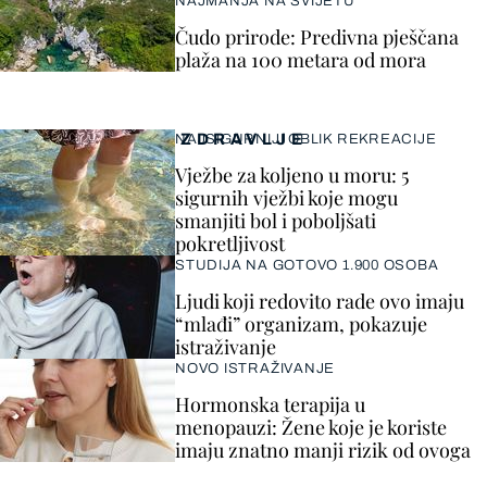
NAJMANJA NA SVIJETU
Čudo prirode: Predivna pješčana
plaža na 100 metara od mora
ZDRAVLJE
NAJSIGURNIJI OBLIK REKREACIJE
Vježbe za koljeno u moru: 5
sigurnih vježbi koje mogu
smanjiti bol i poboljšati
pokretljivost
STUDIJA NA GOTOVO 1.900 OSOBA
Ljudi koji redovito rade ovo imaju
“mlađi” organizam, pokazuje
istraživanje
NOVO ISTRAŽIVANJE
Hormonska terapija u
menopauzi: Žene koje je koriste
imaju znatno manji rizik od ovoga