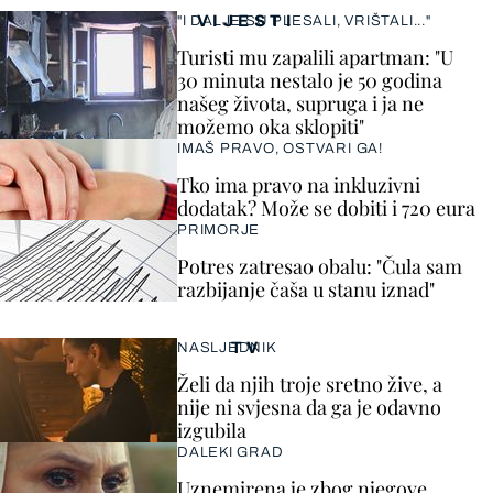
VIJESTI
"I DALJE SU PLESALI, VRIŠTALI..."
Turisti mu zapalili apartman: "U
30 minuta nestalo je 50 godina
našeg života, supruga i ja ne
možemo oka sklopiti"
IMAŠ PRAVO, OSTVARI GA!
Tko ima pravo na inkluzivni
dodatak? Može se dobiti i 720 eura
PRIMORJE
Potres zatresao obalu: "Čula sam
razbijanje čaša u stanu iznad"
TV
NASLJEDNIK
Želi da njih troje sretno žive, a
nije ni svjesna da ga je odavno
izgubila
DALEKI GRAD
Uznemirena je zbog njegove