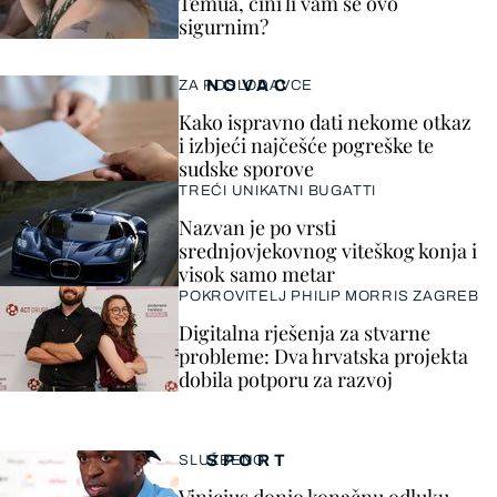
Temua, čini li vam se ovo
sigurnim?
NOVAC
ZA POSLODAVCE
Kako ispravno dati nekome otkaz
i izbjeći najčešće pogreške te
sudske sporove
TREĆI UNIKATNI BUGATTI
Nazvan je po vrsti
srednjovjekovnog viteškog konja i
visok samo metar
POKROVITELJ PHILIP MORRIS ZAGREB
Digitalna rješenja za stvarne
probleme: Dva hrvatska projekta
dobila potporu za razvoj
SPORT
SLUŽBENO