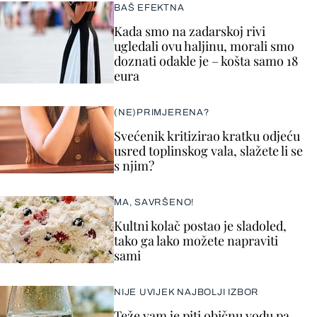
BAŠ EFEKTNA
Kada smo na zadarskoj rivi
ugledali ovu haljinu, morali smo
doznati odakle je – košta samo 18
eura
(NE)PRIMJERENA?
Svećenik kritizirao kratku odjeću
usred toplinskog vala, slažete li se
s njim?
MA, SAVRŠENO!
Kultni kolač postao je sladoled,
tako ga lako možete napraviti
sami
NIJE UVIJEK NAJBOLJI IZBOR
Teže vam je piti običnu vodu pa