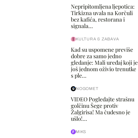
Nepripitomljena ljepotica:
Tirkizna uvala na Korčuli
bez kafića, restorana i
signala...
KULTURA & ZABAVA
Kad su uspomene previše
dobre za samo jedno
gledanje: Mali uređaj koji je
još jednom oživio trenutke
s ple...
NOGOMET
VIDEO Pogledajte strašnu
golčinu Šege protiv
Žalgirisa! Ma čudesno je
ušlo!...
MIKS