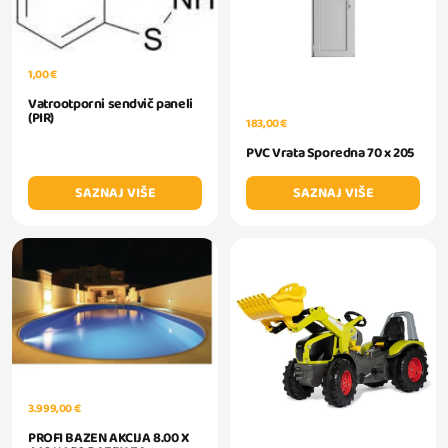
1,00 €
Vatrootporni sendvič paneli
(PIR)
183,00 €
PVC Vrata Sporedna 70 x 205
SAZNAJ VIŠE
SAZNAJ VIŠE
3.999,00 €
PROFI BAZEN AKCIJA 8.00 X