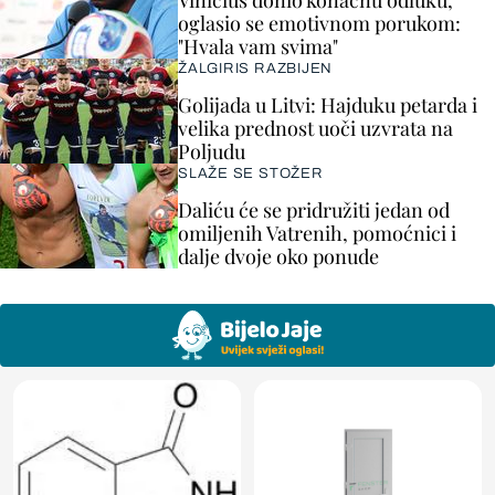
Vinicius donio konačnu odluku,
oglasio se emotivnom porukom:
"Hvala vam svima"
ŽALGIRIS RAZBIJEN
Golijada u Litvi: Hajduku petarda i
velika prednost uoči uzvrata na
Poljudu
SLAŽE SE STOŽER
Daliću će se pridružiti jedan od
omiljenih Vatrenih, pomoćnici i
dalje dvoje oko ponude