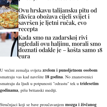
Ovu hrskavu talijansku pitu od
tikvica obožava cijeli svijet i
savršen je ljetni ručak, evo
recepta
Kada smo na zadarskoj rivi
ugledali ovu haljinu, morali smo
doznati odakle je – košta samo 18
eura
zrelom i punoljetnom osobom
U većini zemalja svijeta
18 godina
smatraju vas kad navršite
. No znanstvenici
tridesetim
smatraju da ljudi u potpunosti "odrastu" tek u
godinama
, pišu britanski mediji.
mozga i živčanog
Stručnjaci koji se bave proučavanjem