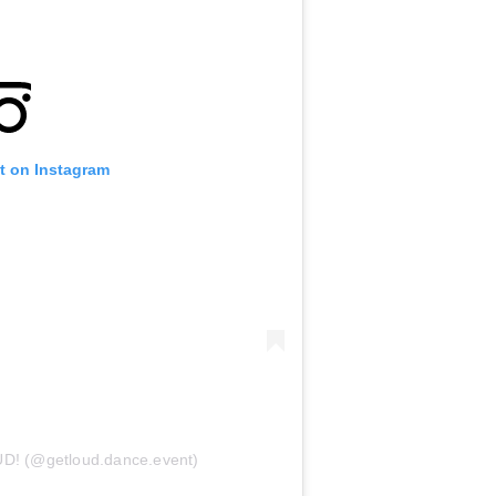
t on Instagram
D! (@getloud.dance.event)