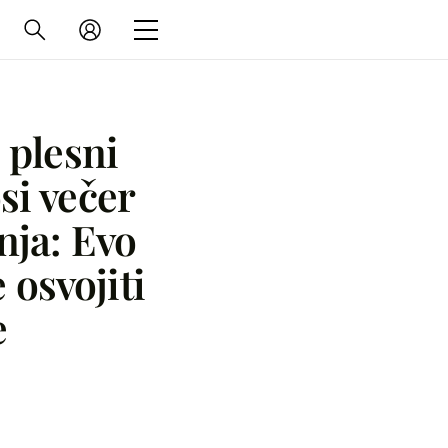
 plesni
si večer
nja: Evo
 osvojiti
e