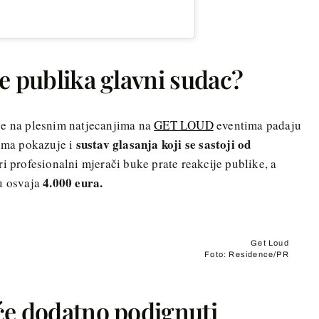
e publika glavni sudac?
če na plesnim natjecanjima na
GET LOUD
eventima padaju
sustav glasanja koji se sastoji od
lima pokazuje i
i profesionalni mjerači buke prate reakcije publike, a
4.000 eura.
ku osvaja
Get Loud
Foto: Residence/PR
će dodatno podignuti