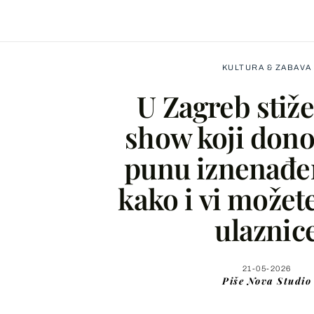
KULTURA & ZABAVA
U Zagreb stiže
show koji dono
punu iznenađe
Facebook
kako i vi možete
X
ulaznic
WhatsApp
21-05-2026
Piše
Nova Studio
Viber