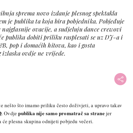
ibnja sprema novo izdanje plesnog spektakla
 je publika ta koja bira pobjednika. Pobjeđuje
 najglasnije ovacije, a sudjeluju dance crewovi
će publika dobiti priliku rasplesati se uz DJ-a i
B, pop i domaćih hitova, kao i gosta
 izlaska ovdje ne vrijede.
je nešto što imamo priliku često doživjeti, a upravo takav
D
publika nije samo promatrač sa strane
. Ovdje
jer
a će plesna skupina odnijeti pobjedu večeri.