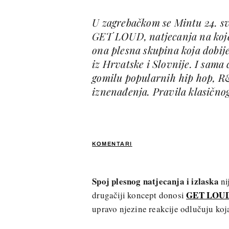
U zagrebačkom se Mintu 24. sv
GET LOUD, natjecanja na kojem
ona plesna skupina koja dobije
iz Hrvatske i Slovnije. I sama 
gomilu popularnih hip hop, R&
iznenađenja. Pravila klasičnog
KOMENTARI
Spoj plesnog natjecanja i izlaska
ni
GET LOU
drugačiji koncept donosi
upravo njezine reakcije odlučuju koj