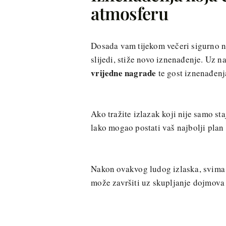
atmosferu
Dosada vam tijekom večeri sigurno ne
slijedi, stiže novo iznenađenje. Uz n
vrijedne nagrade
te gost iznenađenja
Ako tražite izlazak koji nije samo st
lako mogao postati vaš najbolji plan 
Nakon ovakvog ludog izlaska, svim
može završiti uz skupljanje dojmova s