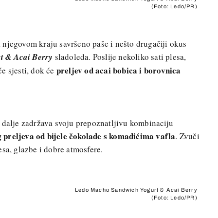
(Foto: Ledo/PR)
 njegovom kraju savršeno paše i nešto drugačiji okus
t & Acai Berry
sladoleda. Poslije nekoliko sati plesa,
preljev od acai bobica i borovnica
će sjesti, dok će
 dalje zadržava svoju prepoznatljivu kombinaciju
 preljeva od bijele čokolade s komadićima vafla
. Zvuči
esa, glazbe i dobre atmosfere.
Ledo Macho Sandwich Yogurt & Acai Berry
(Foto: Ledo/PR)