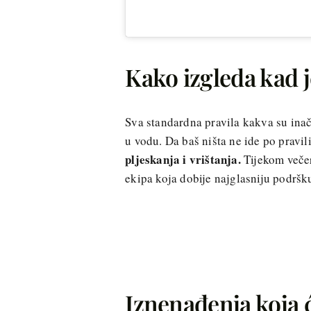
Kako izgleda kad j
Sva standardna pravila kakva su ina
u vodu. Da baš ništa ne ide po pravi
pljeskanja i vrištanja.
Tijekom večer
ekipa koja dobije najglasniju podrš
Iznenađenja koja 