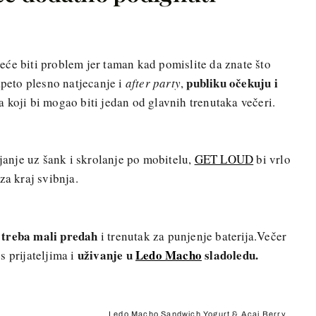
će biti problem jer taman kad pomislite da znate što
publiku očekuju i
apeto plesno natjecanje i
after party
,
 koji bi mogao biti jedan od glavnih trenutaka večeri.
ajanje uz šank i skrolanje po mobitelu,
GET LOUD
bi vrlo
za kraj svibnja.
treba mali predah
a
i trenutak za punjenje baterija.Večer
uživanje u
Ledo Macho
sladoledu.
 prijateljima i
Ledo Macho Sandwich Yogurt & Acai Berry