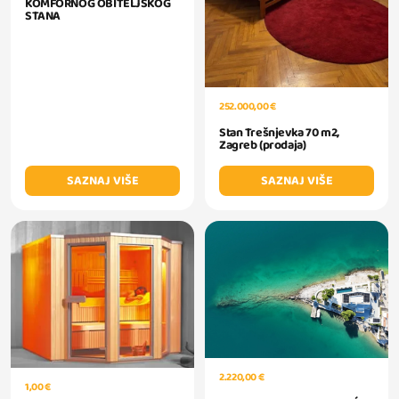
KOMFORNOG OBITELJSKOG
STANA
252.000,00 €
Stan Trešnjevka 70 m2,
Zagreb (prodaja)
SAZNAJ VIŠE
SAZNAJ VIŠE
2.220,00 €
1,00 €