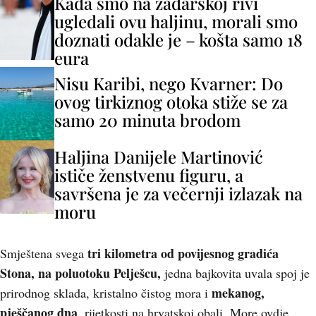
Kada smo na zadarskoj rivi
ugledali ovu haljinu, morali smo
doznati odakle je – košta samo 18
eura
Nisu Karibi, nego Kvarner: Do
ovog tirkiznog otoka stiže se za
samo 20 minuta brodom
Haljina Danijele Martinović
ističe ženstvenu figuru, a
savršena je za večernji izlazak na
moru
tri kilometra od povijesnog gradića
Smještena svega
Stona, na poluotoku Pelješcu,
jedna bajkovita uvala spoj je
mekanog,
prirodnog sklada, kristalno čistog mora i
pješčanog dna
, rijetkosti na hrvatskoj obali. More ovdje