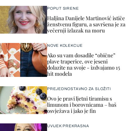
POPUT SIRENE
Haljina Danijele Martinović ističe
ženstvenu figuru, a savršena je za
večernji izlazak na moru
NOVE KOLEKCIJE
Ako su vam dosadile “obične”
plave traperice, ove jeseni
dolazite na svoje - izdvajamo 15
hit modela
PREJEDNOSTAVNO ZA SLOŽITI
Ovo je pravi ljetni tiramisu s
limunom i borovnicama – baš
osvježava i jako je fin
UVIJEK PREKRASNA