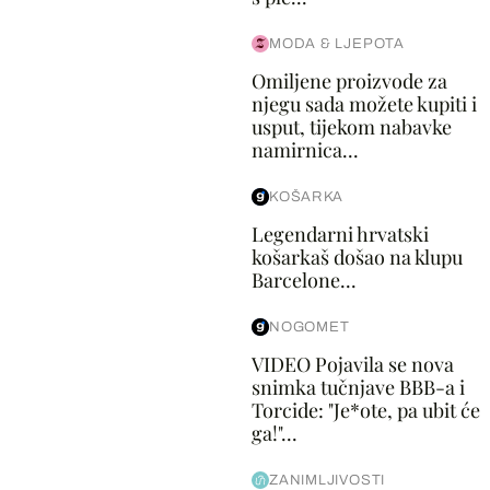
MODA & LJEPOTA
Omiljene proizvode za
njegu sada možete kupiti i
usput, tijekom nabavke
namirnica...
KOŠARKA
Legendarni hrvatski
košarkaš došao na klupu
Barcelone...
NOGOMET
VIDEO Pojavila se nova
snimka tučnjave BBB-a i
Torcide: "Je*ote, pa ubit će
ga!"...
ZANIMLJIVOSTI