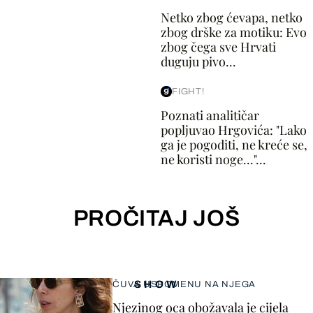
Netko zbog ćevapa, netko
zbog drške za motiku: Evo
zbog čega sve Hrvati
duguju pivo...
FIGHT!
Poznati analitičar
popljuvao Hrgovića: "Lako
ga je pogoditi, ne kreće se,
ne koristi noge..."...
PROČITAJ JOŠ
SHOW
ČUVA USPOMENU NA NJEGA
Njezinog oca obožavala je cijela