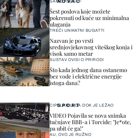
NOVAC
SAM SVOJ ŠEF
Šest poslova koje možete
pokrenuti od kuće uz minimalna
ulaganja
TREĆI UNIKATNI BUGATTI
Nazvan je po vrsti
srednjovjekovnog viteškog konja i
visok samo metar
SUSTAV OVISI O PRIRODI
Što kada jednog dana ostanemo
bez vode i električne energije
istoga dana?
SPORT
CIPELARILI GA DOK JE LEŽAO
VIDEO Pojavila se nova snimka
tučnjave BBB-a i Torcide: "Je*ote,
pa ubit će ga!"
AU, OVO JE RUŽNO