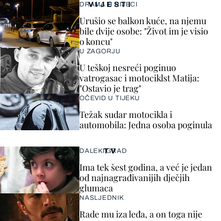
VIJESTI
DRAMA U RIJECI
Urušio se balkon kuće, na njemu
bile dvije osobe: "Život im je visio
o koncu"
U ZAGORJU
U teškoj nesreći poginuo
vatrogasac i motociklst Matija:
"Ostavio je trag"
OČEVID U TIJEKU
Težak sudar motocikla i
automobila: Jedna osoba poginula
TV
DALEKI GRAD
Ima tek šest godina, a već je jedan
od najnagrađivanijih dječjih
glumaca
NASLJEDNIK
Rade mu iza leđa, a on toga nije