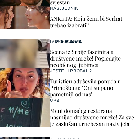
svjestan
NASLJEDNIK
ANKETA: Koju ženu bi Serhat
trebao izabrati?
ZABAVA
IMPRESIVNO!
Scena iz Srbije fascinirala
društvene mreže! Pogledajte
neobičnog ljubimca
JESTE LI PROBALI?
Turisticu oduševila ponuda u
Primoštenu: "Oni su puno
pametniji od nas"
UPS!
Meni domaćeg restorana
nasmijao društvene mreže! Za sve
je zaslužan urnebesan naziv jela