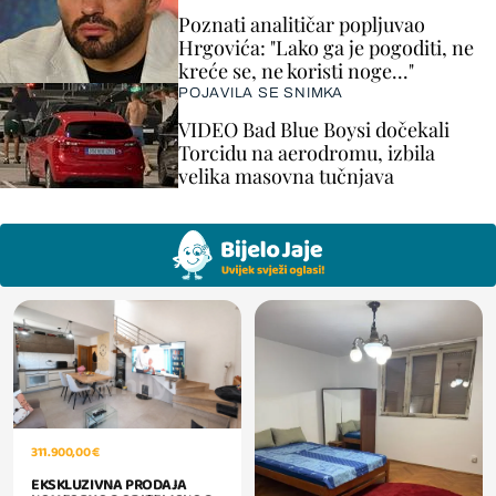
Poznati analitičar popljuvao
Hrgovića: "Lako ga je pogoditi, ne
kreće se, ne koristi noge..."
POJAVILA SE SNIMKA
VIDEO Bad Blue Boysi dočekali
Torcidu na aerodromu, izbila
velika masovna tučnjava
311.900,00 €
EKSKLUZIVNA PRODAJA