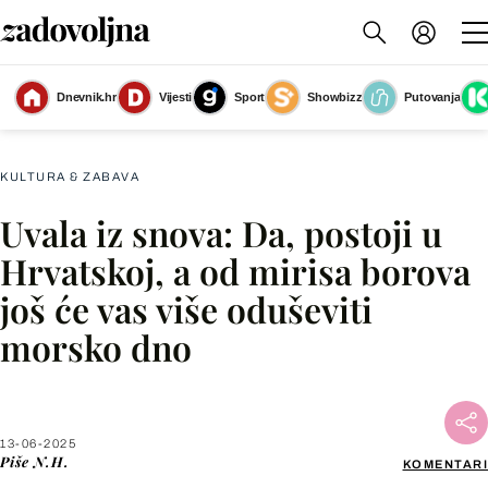
Dnevnik.hr
Vijesti
Sport
Showbizz
Putovanja
Hrvatska skriva prave morske dragulje
(Foto: Zoran Stanko)
KULTURA & ZABAVA
Uvala iz snova: Da, postoji u
Facebook
Hrvatskoj, a od mirisa borova
još će vas više oduševiti
X
morsko dno
WhatsApp
Viber
13-06-2025
Piše
N.H.
KOMENTARI