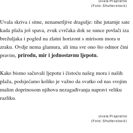
Uvala Prapratno
(Foto: Shutterstock)
Uvala skriva i sitne, nenametljive dragulje: tihe jutarnje sate
kada plaža još spava, zvuk cvrčaka dok se sunce povlači iza
brežuljaka i pogled na zlatni horizont s mirisom mora u
zraku. Ovdje nema glamura, ali ima sve ono što odmor čini
prirodu, mir i jednostavnu ljepotu.
pravim,
Kako bismo sačuvali ljepotu i čistoću našeg mora i naših
plaža, podsjećamo koliko je važno da svatko od nas svojim
malim doprinosom njihova nezagađivanja napravi veliku
razliku.
Uvala Prapratno
(Foto: Shutterstock)
+
5