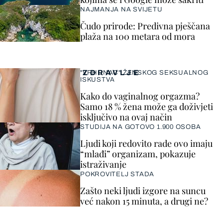
NAJMANJA NA SVIJETU
Čudo prirode: Predivna pješčana
plaža na 100 metara od mora
ZDRAVLJE
"VRHUNAC" ŽENSKOG SEKSUALNOG
ISKUSTVA
Kako do vaginalnog orgazma?
Samo 18 % žena može ga doživjeti
isključivo na ovaj način
STUDIJA NA GOTOVO 1.900 OSOBA
Ljudi koji redovito rade ovo imaju
“mlađi” organizam, pokazuje
istraživanje
POKROVITELJ STADA
Zašto neki ljudi izgore na suncu
već nakon 15 minuta, a drugi ne?