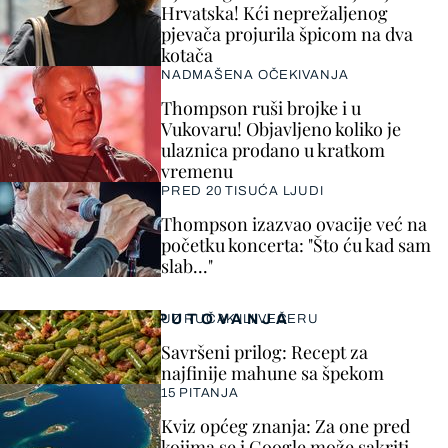
Hrvatska! Kći neprežaljenog
pjevača projurila špicom na dva
kotača
NADMAŠENA OČEKIVANJA
Thompson ruši brojke i u
Vukovaru! Objavljeno koliko je
ulaznica prodano u kratkom
vremenu
PRED 20 TISUĆA LJUDI
Thompson izazvao ovacije već na
početku koncerta: "Što ću kad sam
slab..."
PUTOVANJA
UZ RUČAK ILI VEČERU
Savršeni prilog: Recept za
najfinije mahune sa špekom
15 PITANJA
Kviz općeg znanja: Za one pred
kojima se i Google može sakriti