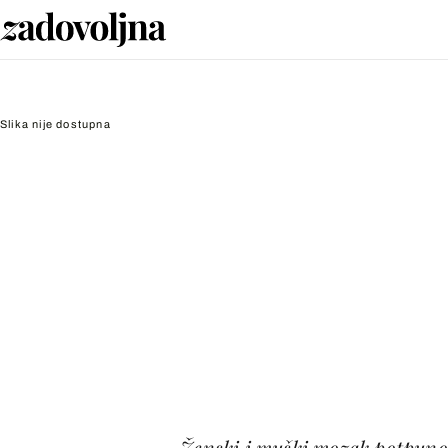
Slika nije dostupna
Ženski i muški mozak potpuno s