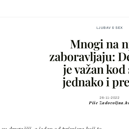
LJUBAV & SEX
Mnogi na n
zaboravljaju: De
je važan kod
Facebook
jednako i pr
X
26-11-2022
Piše
Zadovoljna.h
WhatsApp
Viber
u drugačiji, a jedan od primjera koji to