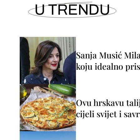
U TRENDU
Sanja Musić Mila
koju idealno pris
Ovu hrskavu tali
cijeli svijet i sa