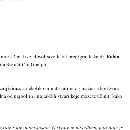
Robin
na za žensko zadovoljstvo kao i predigra, kaže dr.
 na Sveučilištu Guelph.
ranjivima
, a nekoliko minuta intimnog maženja kod žena
dna od najboljih i najlakših stvari koje možete učiniti kako
grate s njezinom kosom, češkajte je po leđima, poljubite je