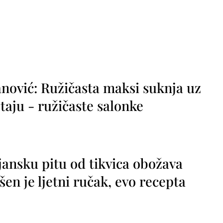
nović: Ružičasta maksi suknja uz
taju - ružičaste salonke
jansku pitu od tikvica obožava
vršen je ljetni ručak, evo recepta