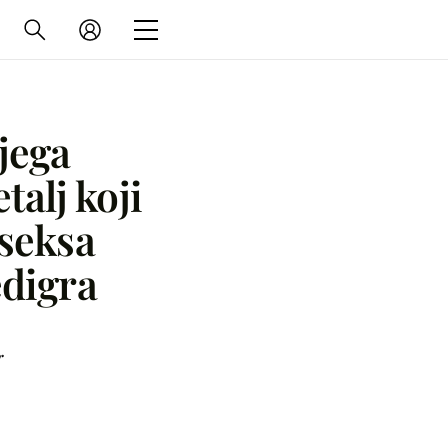
jega
talj koji
 seksa
edigra
r