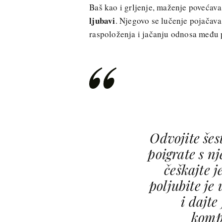
Baš kao i grljenje, maženje povećav
ljubavi
. Njegovo se lučenje pojačava
raspoloženja i jačanju odnosa među 
Odvojite šes
poigrate s n
češkajte j
poljubite je 
i dajte 
komp