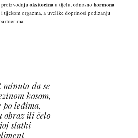
oksitocina
hormona
a proizvodnju
u tijelu, odnosno
 i tijekom orgazma, a uvelike doprinosi podizanju
partnerima.
t minuta da se
jezinom kosom,
e po leđima,
u obraz ili čelo
joj slatki
liment