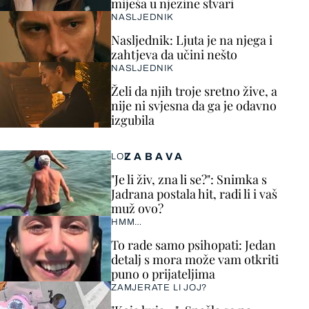
miješa u njezine stvari
NASLJEDNIK
Nasljednik: Ljuta je na njega i
zahtjeva da učini nešto
NASLJEDNIK
Želi da njih troje sretno žive, a
nije ni svjesna da ga je odavno
izgubila
ZABAVA
LOL
"Je li živ, zna li se?": Snimka s
Jadrana postala hit, radi li i vaš
muž ovo?
HMM…
To rade samo psihopati: Jedan
detalj s mora može vam otkriti
puno o prijateljima
ZAMJERATE LI JOJ?