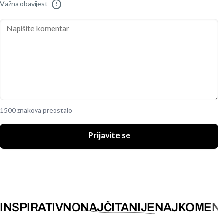
Važna obavijest
!
1500 znakova preostalo
Prijavite se
INSPIRATIVNO
NAJČITANIJE
NAJKOMEN