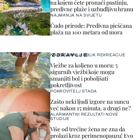
na kojem ćete pronaći pustinju,
predivne plaže i uzbudljivu hranu
NAJMANJA NA SVIJETU
Čudo prirode: Predivna pješčana
plaža na 100 metara od mora
ZDRAVLJE
NAJSIGURNIJI OBLIK REKREACIJE
Vježbe za koljeno u moru: 5
sigurnih vježbi koje mogu
smanjiti bol i poboljšati
pokretljivost
POKROVITELJ STADA
Zašto neki ljudi izgore na suncu
već nakon 15 minuta, a drugi ne?
ALARMANTNI REZULTATI NOVE
STUDIJE
Više od trećine žena ne zna da
prolazi kroz perimenopauzu! Evo