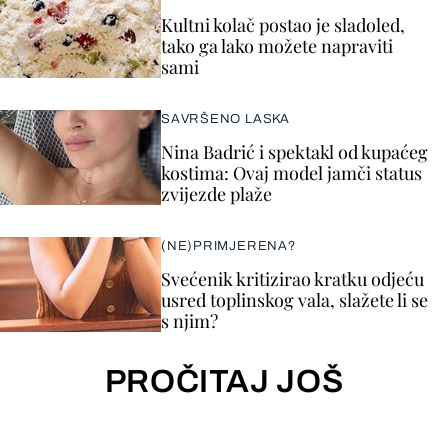
Kultni kolač postao je sladoled,
tako ga lako možete napraviti
sami
SAVRŠENO LASKA
Nina Badrić i spektakl od kupaćeg
kostima: Ovaj model jamči status
zvijezde plaže
(NE)PRIMJERENA?
Svećenik kritizirao kratku odjeću
usred toplinskog vala, slažete li se
s njim?
PROČITAJ JOŠ