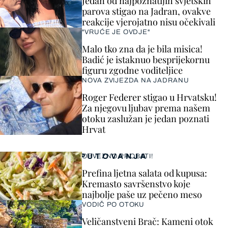
Jedan od najpoznatijih svjetskih
parova stigao na Jadran, ovakve
reakcije vjerojatno nisu očekivali
"VRUĆE JE OVDJE"
Malo tko zna da je bila misica!
Badić je istaknuo besprijekornu
figuru zgodne voditeljice
NOVA ZVIJEZDA NA JADRANU
Roger Federer stigao u Hrvatsku!
Za njegovu ljubav prema našem
otoku zaslužan je jedan poznati
Hrvat
PUTOVANJA
OBVEZNO PROBATI!
Prefina ljetna salata od kupusa:
Kremasto savršenstvo koje
najbolje paše uz pečeno meso
VODIČ PO OTOKU
Veličanstveni Brač: Kameni otok