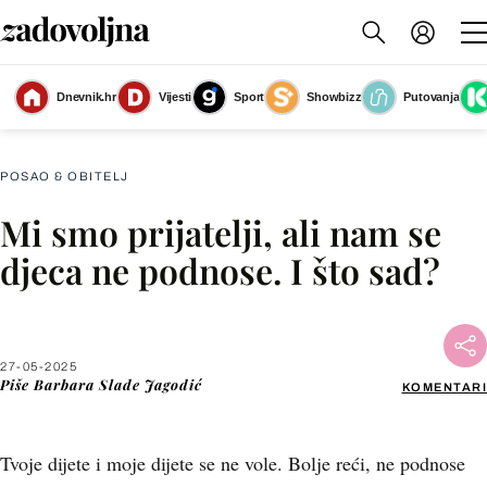
Dnevnik.hr
Vijesti
Sport
Showbizz
Putovanja
Ne gurajmo ih u prisilna druženja jer to stvara pritisak.
(Foto: Getty Images)
POSAO & OBITELJ
Mi smo prijatelji, ali nam se
Facebook
djeca ne podnose. I što sad?
X
27-05-2025
WhatsApp
Piše
Barbara Slade Jagodić
KOMENTARI
Viber
Tvoje dijete i moje dijete se ne vole. Bolje reći, ne podnose