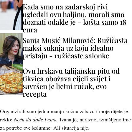
Kada smo na zadarskoj rivi
ugledali ovu haljinu, morali smo
doznati odakle je – košta samo 18
eura
Sanja Musić Milanović: Ružičasta
maksi suknja uz koju idealno
pristaju - ružičaste salonke
Ovu hrskavu talijansku pitu od
tikvica obožava cijeli svijet i
savršen je ljetni ručak, evo
recepta
Organizirali smo jednu manju kućnu zabavu i moje dijete je
reklo:
Neću da dođe Ivana.
Ivana je, naravno, izmišljeno ime
za potrebe ove kolumne. Ali situacija nije.