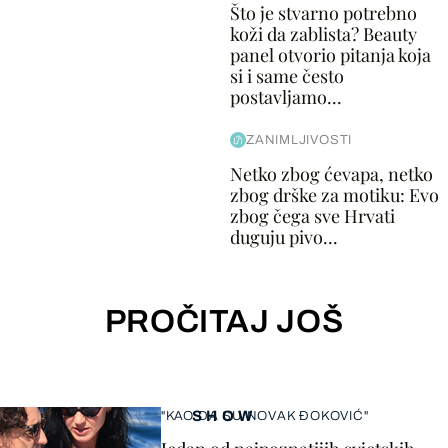
Što je stvarno potrebno
koži da zablista? Beauty
panel otvorio pitanja koja
si i same često
postavljamo...
ZANIMLJIVOSTI
Netko zbog ćevapa, netko
zbog drške za motiku: Evo
zbog čega sve Hrvati
duguju pivo...
PROČITAJ JOŠ
SHOW
"KAO DA SU NOVAK ĐOKOVIĆ"