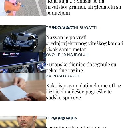
"Koja kuja…": Snašla se na
hrvatskoj granici, ali gledatelji su
podijeljeni
NOVAC
TREĆI UNIKATNI BUGATTI
Nazvan je po vrsti
srednjovjekovnog viteškog konja i
visok samo metar
OVO JE 10 NAJBOLJIH
Europske dionice dosegnule su
rekordne razine
ZA POSLODAVCE
Kako ispravno dati nekome otkaz
i izbjeći najčešće pogreške te
sudske sporove
SPORT
IZ VEDRA NEBA
Garcijin potez otkrio novu