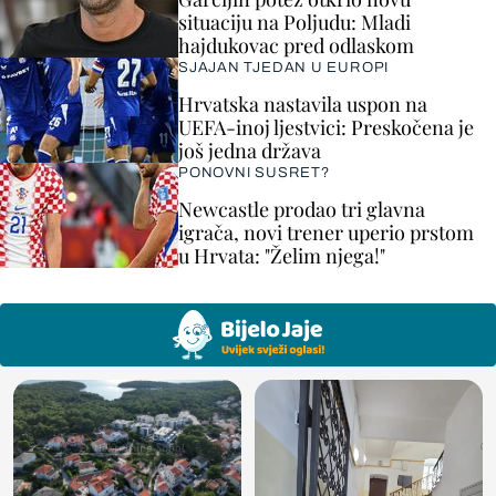
situaciju na Poljudu: Mladi
hajdukovac pred odlaskom
SJAJAN TJEDAN U EUROPI
Hrvatska nastavila uspon na
UEFA-inoj ljestvici: Preskočena je
još jedna država
PONOVNI SUSRET?
Newcastle prodao tri glavna
igrača, novi trener uperio prstom
u Hrvata: "Želim njega!"