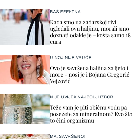
BAŠ EFEKTNA
Kada smo na zadarskoj rivi
ugledali ovu haljinu, morali smo
doznati odakle je – košta samo 18
eura
U NOJ NIJE VRUĆE
Ovo je savršena haljina za ljeto i
more - nosi je i Bojana Gregorić
Vejzović
NIJE UVIJEK NAJBOLJI IZBOR
Teže vam je piti običnu vodu pa
posežete za mineralnom? Evo što
to čini organizmu
MA, SAVRŠENO!