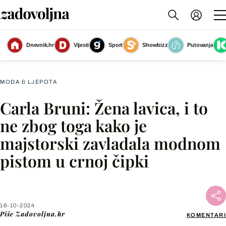
Dnevnik.hr
Vijesti
Sport
Showbizz
Putovanja
Carla Bruni na reviji 'Victoria's Secret'
(Foto: Profimedia)
MODA & LJEPOTA
Carla Bruni: Žena lavica, i to
Facebook
ne zbog toga kako je
majstorski zavladala modnom
X
pistom u crnoj čipki
WhatsApp
Viber
16-10-2024
Piše
Zadovoljna.hr
KOMENTARI