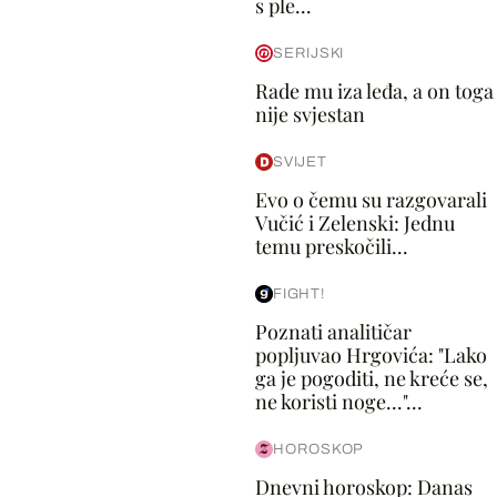
s ple...
SERIJSKI
Rade mu iza leđa, a on toga
nije svjestan
SVIJET
Evo o čemu su razgovarali
Vučić i Zelenski: Jednu
temu preskočili...
FIGHT!
Poznati analitičar
popljuvao Hrgovića: "Lako
ga je pogoditi, ne kreće se,
ne koristi noge..."...
HOROSKOP
Dnevni horoskop: Danas