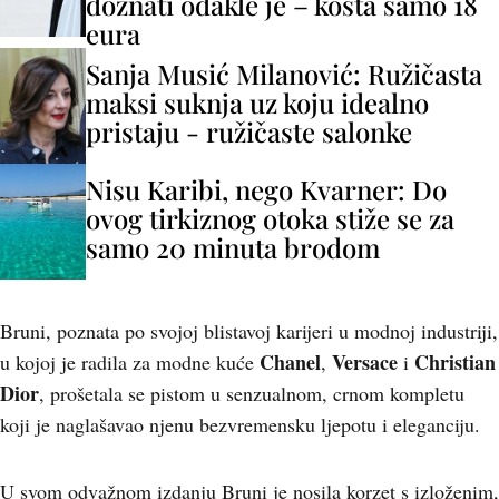
doznati odakle je – košta samo 18
eura
Sanja Musić Milanović: Ružičasta
maksi suknja uz koju idealno
pristaju - ružičaste salonke
Nisu Karibi, nego Kvarner: Do
ovog tirkiznog otoka stiže se za
samo 20 minuta brodom
Bruni, poznata po svojoj blistavoj karijeri u modnoj industriji,
Chane
l
Versace
Christian
u kojoj je radila za modne kuće
,
i
Dior
, prošetala se pistom u senzualnom, crnom kompletu
koji je naglašavao njenu bezvremensku ljepotu i eleganciju.
U svom odvažnom izdanju Bruni je nosila korzet s izloženim,