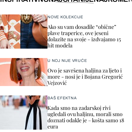
NOVE KOLEKCIJE
Ako su vam dosadile “obične”
plave traperice, ove jeseni
dolazite na svoje - izdvajamo 15
hit modela
U NOJ NIJE VRUĆE
Ovo je savršena haljina za ljeto i
more - nosi je i Bojana Gregorić
Vejzović
BAŠ EFEKTNA
Kada smo na zadarskoj rivi
ugledali ovu haljinu, morali smo
doznati odakle je – košta samo 18
eura