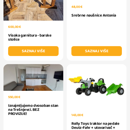
48,00 €
Srebrne naušnice Antonia
600,00 €
Visoka garnitura - barske
stolice
SAZNAJ VIŠE
SAZNAJ VIŠE
550,00 €
Iznajmljujemo dvosoban stan
na Trešnjevci. BEZ
PROVIZIJE!
143,00 €
Rolly Toys traktor na pedale
Deutz-Fahr + utovarivač +