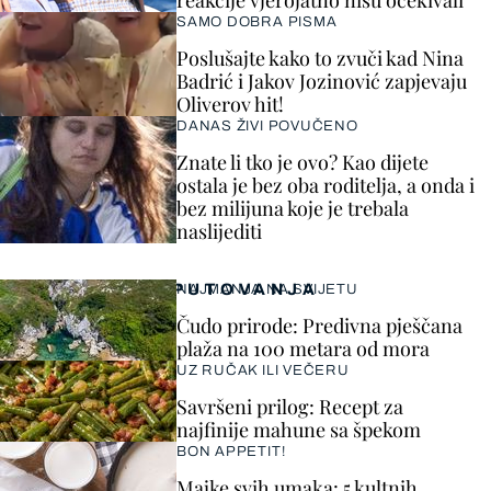
SAMO DOBRA PISMA
Poslušajte kako to zvuči kad Nina
Badrić i Jakov Jozinović zapjevaju
Oliverov hit!
DANAS ŽIVI POVUČENO
Znate li tko je ovo? Kao dijete
ostala je bez oba roditelja, a onda i
bez milijuna koje je trebala
naslijediti
PUTOVANJA
NAJMANJA NA SVIJETU
Čudo prirode: Predivna pješčana
plaža na 100 metara od mora
UZ RUČAK ILI VEČERU
Savršeni prilog: Recept za
najfinije mahune sa špekom
BON APPETIT!
Majke svih umaka: 5 kultnih