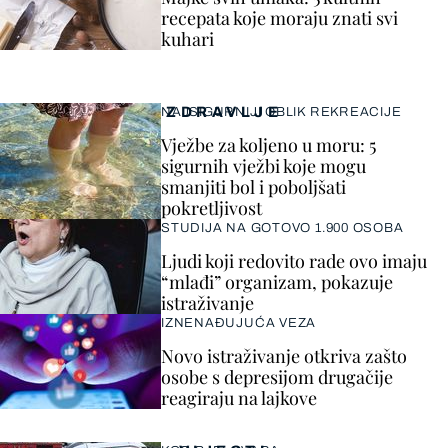
recepata koje moraju znati svi
kuhari
ZDRAVLJE
NAJSIGURNIJI OBLIK REKREACIJE
Vježbe za koljeno u moru: 5
sigurnih vježbi koje mogu
smanjiti bol i poboljšati
pokretljivost
STUDIJA NA GOTOVO 1.900 OSOBA
Ljudi koji redovito rade ovo imaju
“mlađi” organizam, pokazuje
istraživanje
IZNENAĐUJUĆA VEZA
Novo istraživanje otkriva zašto
osobe s depresijom drugačije
reagiraju na lajkove