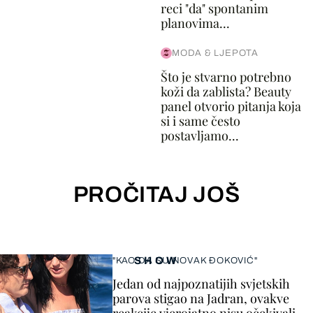
reci "da" spontanim
planovima...
MODA & LJEPOTA
Što je stvarno potrebno
koži da zablista? Beauty
panel otvorio pitanja koja
si i same često
postavljamo...
PROČITAJ JOŠ
SHOW
"KAO DA SU NOVAK ĐOKOVIĆ"
Jedan od najpoznatijih svjetskih
parova stigao na Jadran, ovakve
reakcije vjerojatno nisu očekivali