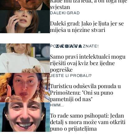
Rade mu iza leđa, a on toga nije
svjestan
DALEKI GRAD
Daleki grad: Jako je ljuta jer se
miješa u njezine stvari
ZABAVA
POKAŽITE ŠTO ZNATE!
Samo pravi intelektualci mogu
riješiti ovaj kviz bez ijedne
pogreške
JESTE LI PROBALI?
Turisticu oduševila ponuda u
Primoštenu: "Oni su puno
pametniji od nas"
HMM…
To rade samo psihopati: Jedan
detalj s mora može vam otkriti
puno o prijateljima