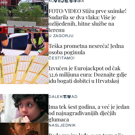
VIJESTI
KOD BJELOVARA
FOTO/VIDEO Stižu prve snimke!
Sudarila se dva vlaka: Više je
ozlijeđenih, hitne službe na
terenu
U ZAGORJU
Teška prometna nesreća! Jedna
osoba poginula
ČESTITAMO!
Izvučen je Eurojackpot od čak
32,6 milijuna eura: Doznajte gdje
idu bogati dobitci u Hrvatskoj
TV
DALEKI GRAD
Ima tek šest godina, a već je jedan
od najnagrađivanijih dječjih
glumaca
NASLJEDNIK