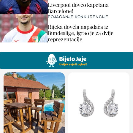
Liverpool doveo kapetana
Barcelone!
POJAČANJE KONKURENCIJE
Rijeka dovela napadača iz
Bundeslige, igrao je za dvije
reprezentacije