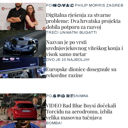
NOVAC
POKROVITELJ PHILIP MORRIS ZAGREB
Digitalna rješenja za stvarne
probleme: Dva hrvatska projekta
dobila potporu za razvoj
TREĆI UNIKATNI BUGATTI
Nazvan je po vrsti
srednjovjekovnog viteškog konja i
visok samo metar
OVO JE 10 NAJBOLJIH
Europske dionice dosegnule su
rekordne razine
SPORT
POJAVILA SE SNIMKA
VIDEO Bad Blue Boysi dočekali
Torcidu na aerodromu, izbila
velika masovna tučnjava
BOMBA!