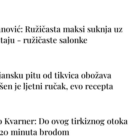
nović: Ružičasta maksi suknja uz
taju - ružičaste salonke
jansku pitu od tikvica obožava
vršen je ljetni ručak, evo recepta
o Kvarner: Do ovog tirkiznog otoka
o 20 minuta brodom