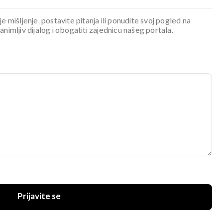
je mišljenje, postavite pitanja ili ponudite svoj pogled na
mljiv dijalog i obogatiti zajednicu našeg portala.
Prijavite se