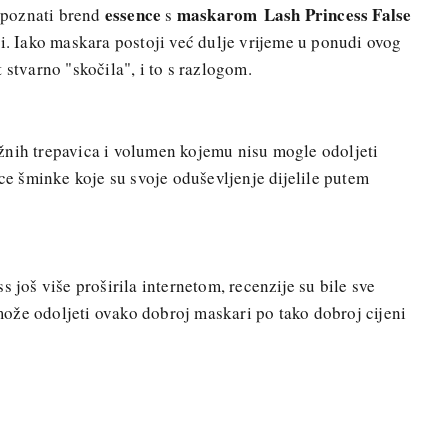
essence
maskarom
Lash Princess False
i poznati brend
s
ći. Iako maskara postoji već dulje vrijeme u ponudi ovog
 stvarno "skočila", i to s razlogom.
žnih trepavica i volumen kojemu nisu mogle odoljeti
ice šminke koje su svoje oduševljenje dijelile putem
s još više proširila internetom, recenzije su bile sve
a može odoljeti ovako dobroj maskari po tako dobroj cijeni