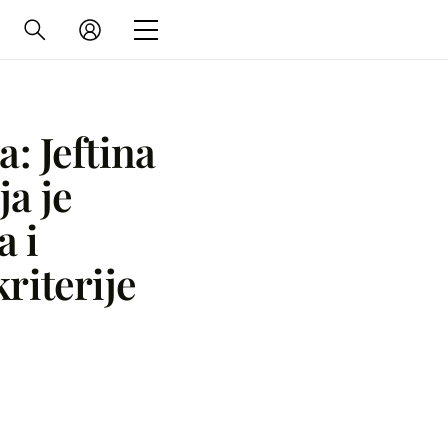
a: Jeftina
a je
a i
kriterije