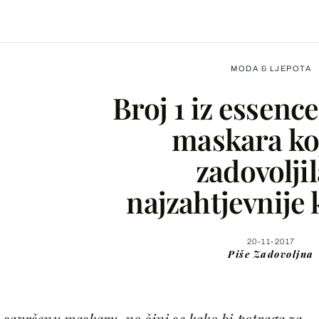
MODA & LJEPOTA
Broj 1 iz essence
maskara koj
zadovoljil
Facebook
najzahtjevnije 
X
20-11-2017
Piše
Zadovoljna
WhatsApp
Viber
 savršenu maskaru, no čini se kako bi potraga za