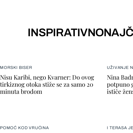
INSPIRATIVNO
NAJČ
MORSKI BISER
UŽIVANJE 
Nisu Karibi, nego Kvarner: Do ovog
Nina Badr
tirkiznog otoka stiže se za samo 20
potpuno go
minuta brodom
ističe že
POMOĆ KOD VRUĆINA
I TERASA J