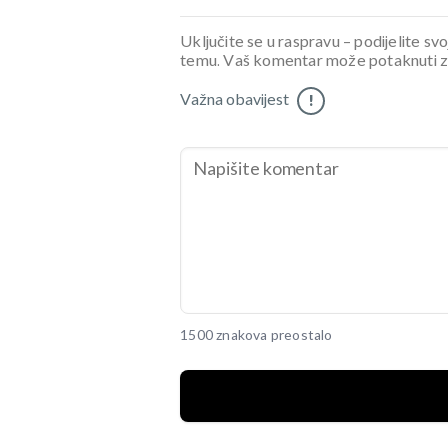
Uključite se u raspravu – podijelite svo
temu. Vaš komentar može potaknuti zani
Važna obavijest
!
1500 znakova preostalo