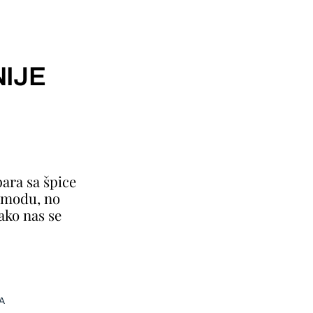
IJE
ara sa špice
a modu, no
ako nas se
A