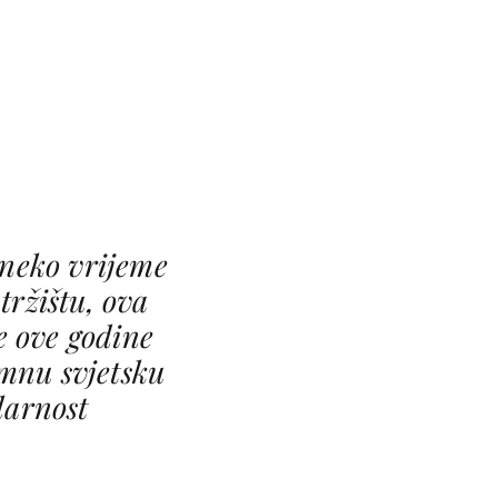
 neko vrijeme
tržištu, ova
e ove godine
omnu svjetsku
larnost