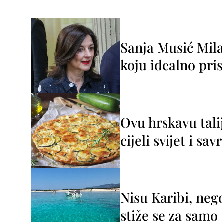
Sanja Musić Mila
koju idealno pris
Ovu hrskavu tali
cijeli svijet i sa
Nisu Karibi, neg
stiže se za sam