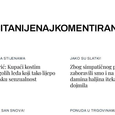
ITANIJE
NAJKOMENTIRAN
NA STIJENAMA
JAKO SU SLATKI!
ić: Kupaći kostim
Zbog simpatičnog p
lih leđa koji tako lijepo
zaboravili smo i n
nsku senzualnost
damina haljina itek
dojmila
E SAN SNOVA!
PONUDA U TRGOVINAM