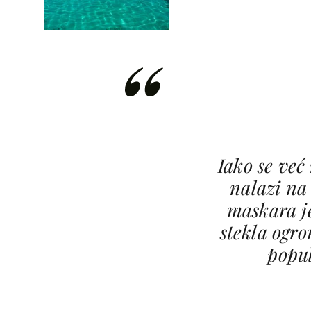
Iako se već
nalazi na 
maskara j
stekla ogr
popu