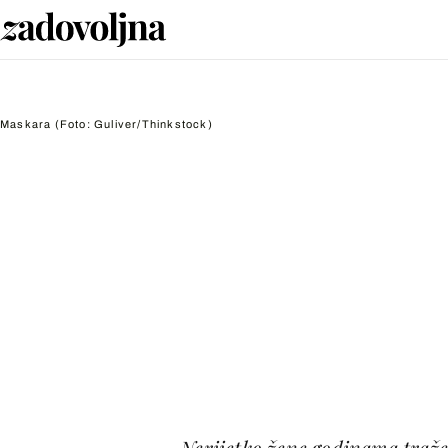
Maskara
(Foto: Guliver/Thinkstock)
Nerijetko žene godinama traže