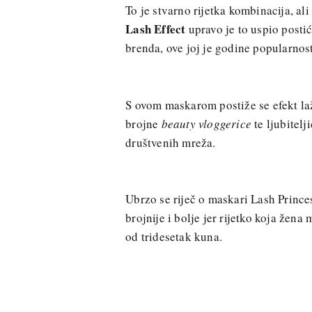
To je stvarno rijetka kombinacija, al
Lash Effect
upravo je to uspio posti
brenda, ove joj je godine popularnost
S ovom maskarom postiže se efekt la
brojne
beauty vloggerice
te ljubitelj
društvenih mreža.
Ubrzo se riječ o maskari Lash Princes
brojnije i bolje jer rijetko koja žen
od tridesetak kuna.