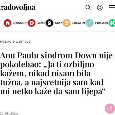
Dnevnik.hr
Vijesti
Sport
Showbizz
Putovanja
Ana Paula Kovačević
(Foto: Slaven Janđel)
POSAO & OBITELJ
Anu Paulu sindrom Down nije
Facebook
pokolebao: „Ja ti ozbiljno
kažem, nikad nisam bila
X
tužna, a najsretnija sam kad
mi netko kaže da sam lijepa“
WhatsApp
Viber
21-03-2024