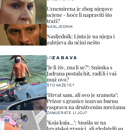
Uznemirena je zbog njegove
ucjene - hoće li napraviti što
traži?
NASLJEDNIK
Nasljednik: Ljuta je na njega i
zahtjeva da učini nešto
ZABAVA
LOL
"Je li živ, zna li se?": Snimka s
Jadrana postala hit, radi li i vaš
muž ovo?
ŠTO KAŽETE?
"Hrvat sam, ali ovo je sramota":
Prizor s granice izazvao burnu
raspravu na društvenim mrežama
ZAMJERATE LI JOJ?
"Koja kuja…": Snašla se na
hrvatskoj granici, ali gledatelji su