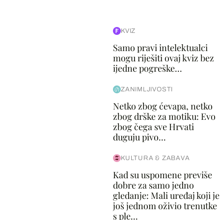
KVIZ
Samo pravi intelektualci
mogu riješiti ovaj kviz bez
ijedne pogreške...
ZANIMLJIVOSTI
Netko zbog ćevapa, netko
zbog drške za motiku: Evo
zbog čega sve Hrvati
duguju pivo...
KULTURA & ZABAVA
Kad su uspomene previše
dobre za samo jedno
gledanje: Mali uređaj koji je
još jednom oživio trenutke
s ple...