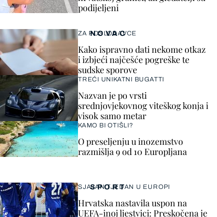
podijeljeni
NOVAC
ZA POSLODAVCE
Kako ispravno dati nekome otkaz
i izbjeći najčešće pogreške te
sudske sporove
TREĆI UNIKATNI BUGATTI
Nazvan je po vrsti
srednjovjekovnog viteškog konja i
visok samo metar
KAMO BI OTIŠLI?
O preseljenju u inozemstvo
razmišlja 9 od 10 Europljana
SPORT
SJAJAN TJEDAN U EUROPI
Hrvatska nastavila uspon na
UEFA-inoj ljestvici: Preskočena je