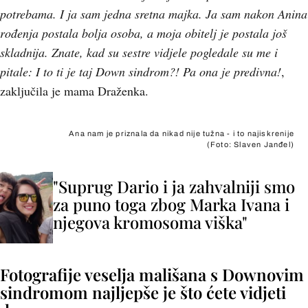
potrebama. I ja sam jedna sretna majka. Ja sam nakon Anina
rođenja postala bolja osoba, a moja obitelj je postala još
skladnija. Znate, kad su sestre vidjele pogledale su me i
pitale: I to ti je taj Down sindrom?! Pa ona je predivna!
,
zaključila je mama Draženka.
Ana nam je priznala da nikad nije tužna - i to najiskrenije
(Foto: Slaven Janđel)
"Suprug Dario i ja zahvalniji smo
za puno toga zbog Marka Ivana i
njegova kromosoma viška"
Fotografije veselja mališana s Downovim
sindromom najljepše je što ćete vidjeti