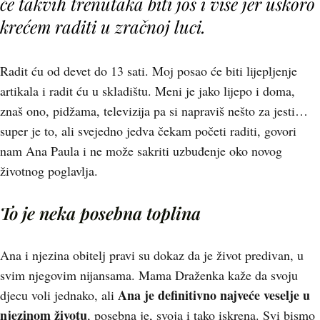
će takvih trenutaka biti još i više jer uskoro
krećem raditi u zračnoj luci.
Radit ću od devet do 13 sati. Moj posao će biti lijepljenje
artikala i radit ću u skladištu. Meni je jako lijepo i doma,
znaš ono, pidžama, televizija pa si napraviš nešto za jesti…
super je to, ali svejedno jedva čekam početi raditi, govori
nam Ana Paula i ne može sakriti uzbuđenje oko novog
životnog poglavlja.
To je neka posebna toplina
Ana i njezina obitelj pravi su dokaz da je život predivan, u
svim njegovim nijansama. Mama Draženka kaže da svoju
Ana je definitivno najveće veselje u
djecu voli jednako, ali
njezinom životu
, posebna je, svoja i tako iskrena. Svi bismo