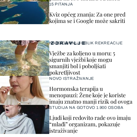
15 PITANJA
Kviz općeg znanja: Za one pred
kojima se i Google može sakriti
ZDRAVLJE
NAJSIGURNIJI OBLIK REKREACIJE
Vježbe za koljeno u moru: 5
sigurnih vježbi koje mogu
smanjiti bol i poboljšati
pokretljivost
NOVO ISTRAŽIVANJE
Hormonska terapija u
menopauzi: Žene koje je koriste
imaju znatno manji rizik od ovoga
STUDIJA NA GOTOVO 1.900 OSOBA
Ljudi koji redovito rade ovo imaju
“mlađi” organizam, pokazuje
istraživanje