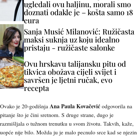
ugledali ovu haljinu, morali smo
doznati odakle je – košta samo 18
eura
Sanja Musić Milanović: Ružičasta
maksi suknja uz koju idealno
pristaju - ružičaste salonke
Ovu hrskavu talijansku pitu od
tikvica obožava cijeli svijet i
savršen je ljetni ručak, evo
recepta
Ana Paula Kovačević
Ovako je 20-godišnja
odgovorila na
pitanje što je čini sretnom. S druge strane, dugo je
razmišljala o tužnom trenutku u svom životu. Takvih, kaže,
uopće nije bilo. Možda ju je malo pecnulo srce kad se njezin