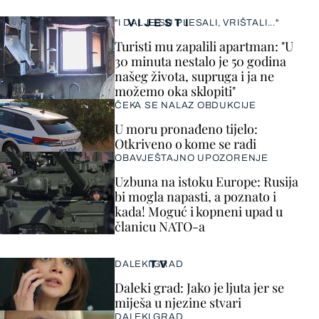
VIJESTI
"I DALJE SU PLESALI, VRIŠTALI..."
Turisti mu zapalili apartman: "U
30 minuta nestalo je 50 godina
našeg života, supruga i ja ne
možemo oka sklopiti"
ČEKA SE NALAZ OBDUKCIJE
U moru pronađeno tijelo:
Otkriveno o kome se radi
OBAVJEŠTAJNO UPOZORENJE
Uzbuna na istoku Europe: Rusija
bi mogla napasti, a poznato i
kada! Moguć i kopneni upad u
članicu NATO-a
TV
DALEKI GRAD
Daleki grad: Jako je ljuta jer se
miješa u njezine stvari
DALEKI GRAD