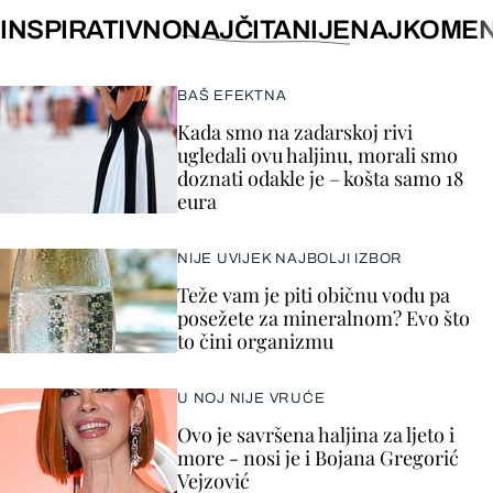
INSPIRATIVNO
NAJČITANIJE
NAJKOMEN
BAŠ EFEKTNA
Kada smo na zadarskoj rivi
ugledali ovu haljinu, morali smo
doznati odakle je – košta samo 18
eura
NIJE UVIJEK NAJBOLJI IZBOR
Teže vam je piti običnu vodu pa
posežete za mineralnom? Evo što
to čini organizmu
U NOJ NIJE VRUĆE
Ovo je savršena haljina za ljeto i
more - nosi je i Bojana Gregorić
Vejzović