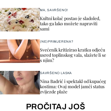
MA, SAVRŠENO!
Kultni kolač postao je sladoled,
tako ga lako možete napraviti
sami
(NE)PRIMJERENA?
Svećenik kritizirao kratku odjeću
usred toplinskog vala, slažete li se
s njim?
SAVRŠENO LASKA
Nina Badrić i spektakl od kupaćeg
kostima: Ovaj model jamči status
zvijezde plaže
PROČITAJ JOŠ