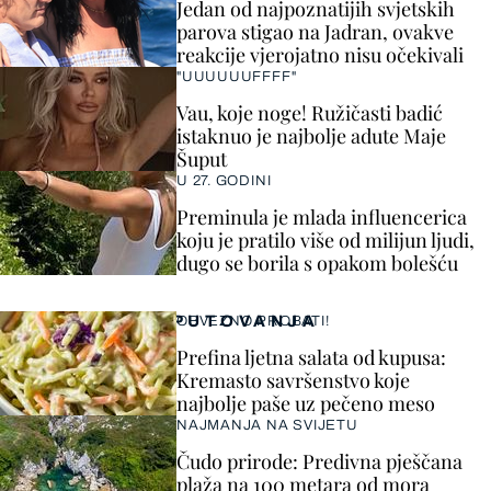
Jedan od najpoznatijih svjetskih
parova stigao na Jadran, ovakve
reakcije vjerojatno nisu očekivali
"UUUUUUFFFF"
Vau, koje noge! Ružičasti badić
istaknuo je najbolje adute Maje
Šuput
U 27. GODINI
Preminula je mlada influencerica
koju je pratilo više od milijun ljudi,
dugo se borila s opakom bolešću
PUTOVANJA
OBVEZNO PROBATI!
Prefina ljetna salata od kupusa:
Kremasto savršenstvo koje
najbolje paše uz pečeno meso
NAJMANJA NA SVIJETU
Čudo prirode: Predivna pješčana
plaža na 100 metara od mora