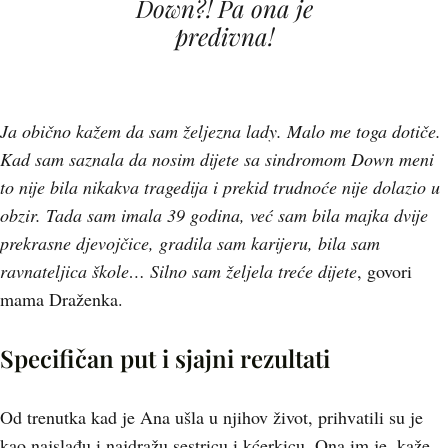
Down?! Pa ona je
predivna!
Ja obično kažem da sam željezna lady. Malo me toga dotiče.
Kad sam saznala da nosim dijete sa sindromom Down meni
to nije bila nikakva tragedija i prekid trudnoće nije dolazio u
obzir. Tada sam imala 39 godina, već sam bila majka dvije
prekrasne djevojčice, gradila sam karijeru, bila sam
ravnateljica škole… Silno sam željela treće dijete
, govori
mama Draženka.
Specifičan put i sjajni rezultati
Od trenutka kad je Ana ušla u njihov život, prihvatili su je
kao najslađu i najdražu sestricu i kćerkicu. Ona im je, kaže,