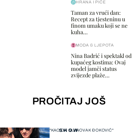
HRANA I PIĆE
Taman za vrući dan:
Recept za tjesteninu u
finom umaku koji se ne
kuha...
MODA & LJEPOTA
Nina Badrić i spektakl od
kupaćeg kostima: Ovaj
model jamči status
zvijezde plaže...
PROČITAJ JOŠ
SHOW
"KAO DA SU NOVAK ĐOKOVIĆ"