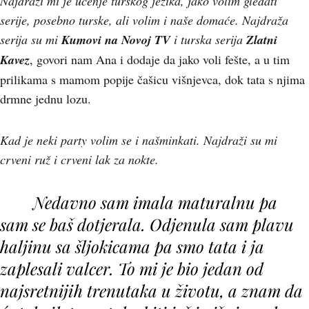
Najdraži mi je učenje turskog jezika, jako volim gledati
serije, posebno turske, ali volim i naše domaće. Najdraža
serija su mi
Kumovi na Novoj TV
i turska serija
Zlatni
Kavez
, govori nam Ana i dodaje da jako voli fešte, a u tim
prilikama s mamom popije čašicu višnjevca, dok tata s njima
drmne jednu lozu.
Kad je neki party volim se i našminkati. Najdraži su mi
crveni ruž i crveni lak za nokte.
Nedavno sam imala maturalnu pa
sam se baš dotjerala. Odjenula sam plavu
haljinu sa šljokicama pa smo tata i ja
zaplesali valcer. To mi je bio jedan od
najsretnijih trenutaka u životu, a znam da