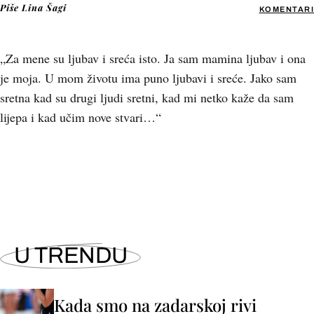
Piše
Lina Šagi
KOMENTARI
„Za mene su ljubav i sreća isto. Ja sam mamina ljubav i ona
je moja. U mom životu ima puno ljubavi i sreće. Jako sam
sretna kad su drugi ljudi sretni, kad mi netko kaže da sam
lijepa i kad učim nove stvari…“
+
1
U TRENDU
Kada smo na zadarskoj rivi