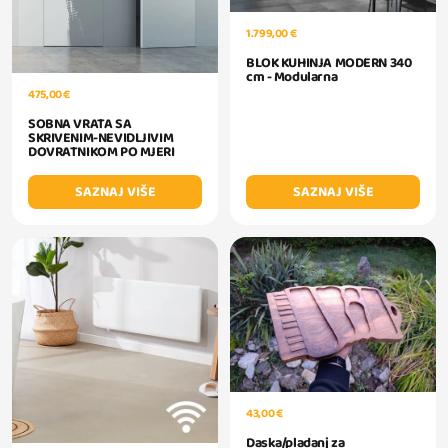
1.799,00 €
BLOK KUHINJA MODERN 340
cm - Modularna
475,00 €
SOBNA VRATA SA
SKRIVENIM-NEVIDLJIVIM
DOVRATNIKOM PO MJERI
SAZNAJ VIŠE
SAZNAJ VIŠE
43,00 €
Daska/pladanj za