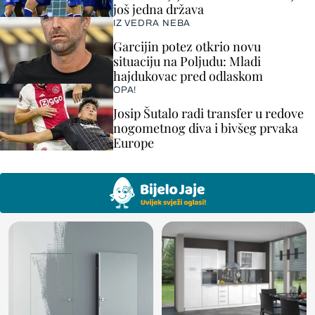
još jedna država
IZ VEDRA NEBA
Garcijin potez otkrio novu
situaciju na Poljudu: Mladi
hajdukovac pred odlaskom
OPA!
Josip Šutalo radi transfer u redove
nogometnog diva i bivšeg prvaka
Europe