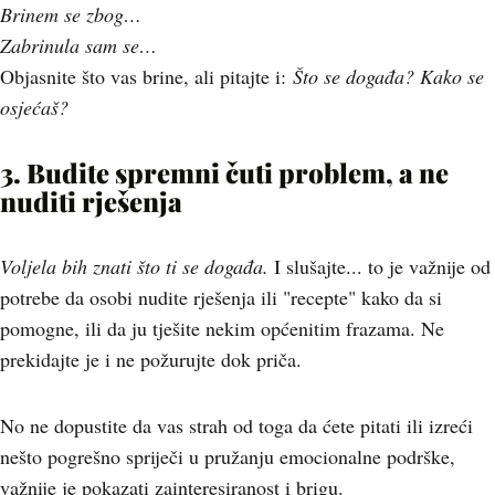
Brinem se zbog…
Zabrinula sam se…
Objasnite što vas brine, ali pitajte i:
Što se događa? Kako se
osjećaš?
3. Budite spremni čuti problem
, a ne
nuditi rješenja
Voljela bih znati što ti se događa.
I slušajte... to je važnije od
potrebe da osobi nudite rješenja ili "recepte" kako da si
pomogne, ili da ju tješite nekim općenitim frazama. Ne
prekidajte je i ne požurujte dok priča.
No ne dopustite da vas strah od toga da ćete pitati ili izreći
nešto pogrešno spriječi u pružanju emocionalne podrške,
važnije je pokazati zainteresiranost i brigu.