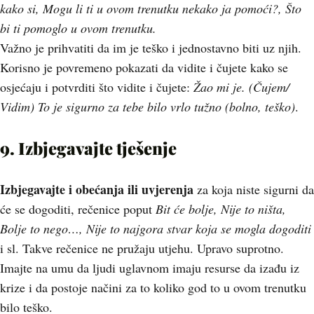
kako si, Mogu li ti u ovom trenutku nekako ja pomoći?, Što
bi ti pomoglo u ovom trenutku.
Važno je prihvatiti da im je teško i jednostavno biti uz njih.
Korisno je povremeno pokazati da vidite i čujete kako se
osjećaju i potvrditi što vidite i čujete:
Žao mi je. (Čujem/
Vidim) To je sigurno za tebe bilo vrlo tužno (bolno, teško)
.
9. Izbjegavajte tješenje
Izbjegavajte i obećanja ili uvjerenja
za koja niste sigurni da
će se dogoditi, rečenice poput
Bit će bolje, Nije to ništa,
Bolje to nego…, Nije to najgora stvar koja se mogla dogoditi
i sl. Takve rečenice ne pružaju utjehu. Upravo suprotno.
Imajte na umu da ljudi uglavnom imaju resurse da izađu iz
krize i da postoje načini za to koliko god to u ovom trenutku
bilo teško.