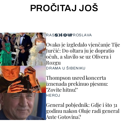
PROČITAJ JOŠ
SHOW
RASKOŠNA PROSLAVA
Ovako je izgledalo vjenčanje Tije
Jurčić: Do oltara ju je dopratio
očuh, a slavilo se uz Olivera i
Rozgu
DRAMA U ŠIBENIKU
Thompson usred koncerta
iznenada prekinuo pjesmu:
"Zovite hitnu!"
HEROJ
General pobjednik: Gdje i što 31
godinu nakon Oluje radi general
Ante Gotovina?