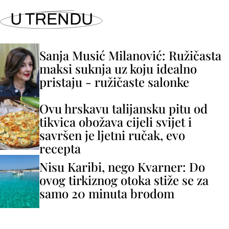
U TRENDU
Sanja Musić Milanović: Ružičasta
maksi suknja uz koju idealno
pristaju - ružičaste salonke
Ovu hrskavu talijansku pitu od
tikvica obožava cijeli svijet i
savršen je ljetni ručak, evo
recepta
Nisu Karibi, nego Kvarner: Do
ovog tirkiznog otoka stiže se za
samo 20 minuta brodom