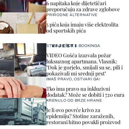
6 napitaka koje dijetetičari
preporučuju za zdrave zglobove
PRIRODNE ALTERNATIVE
5 pića koja imaju više elektrolita
od sportskih pića
VIJESTI
STIGAO I ŠOK S BOOKINGA
VIDEO Gošća izazvala požar
luksuznog apartmana. Vlasnik:
"Dok je gorjelo, smijali su se, pili i
pokazivali mi srednji prst"
IMAŠ PRAVO, OSTVARI GA!
Tko ima pravo na inkluzivni
dodatak? Može se dobiti i 720 eura
KRENULO OD BRZE HRANE
Je li ovo povrće krivo za
epidemiju? Stotine zaraženih,
restorani hitno povukli proizvod