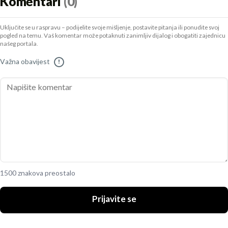
Komentari
(0)
Uključite se u raspravu – podijelite svoje mišljenje, postavite pitanja ili ponudite svoj
pogled na temu. Vaš komentar može potaknuti zanimljiv dijalog i obogatiti zajednicu
našeg portala.
Važna obavijest
!
1500 znakova preostalo
Prijavite se