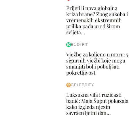
Prijeti li nova globalna
kriza hrane? Zbog sukoba i
vremenskih ekstremnih
prilika pada urod širom
svijeta...
BUDI FIT
Vježbe za koljeno u moru: 5
sigurnih vježbi koje mogu
smanjiti bol i poboljšati
pokretljivost
CELEBRITY
Luksuzna vila i ružičasti
badić: Maja Šuput pokazala
kako izgleda njezin
savršen ljetni dan...