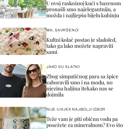
U ovoj raskošnoj kući s bazenom
pronašli smo najelegantniju, a
možda i najljepšu bijelu kuhinju
MA, SAVRŠENO!
Kultni kolač postao je sladoled,
tako ga lako možete napraviti
sami
JAKO SU SLATKI!
Zbog simpatičnog para sa špice
zaboravili smo i na modu, no
njezina haljina itekako nas se
dojmila
NIJE UVIJEK NAJBOLJI IZBOR
Teže vam je piti običnu vodu pa
posežete za mineralnom? Evo što