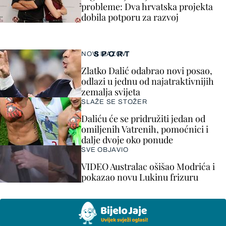
probleme: Dva hrvatska projekta
dobila potporu za razvoj
SPORT
NOVI IZAZOV
Zlatko Dalić odabrao novi posao,
odlazi u jednu od najatraktivnijih
zemalja svijeta
SLAŽE SE STOŽER
Daliću će se pridružiti jedan od
omiljenih Vatrenih, pomoćnici i
dalje dvoje oko ponude
SVE OBJAVIO
VIDEO Australac ošišao Modrića i
pokazao novu Lukinu frizuru