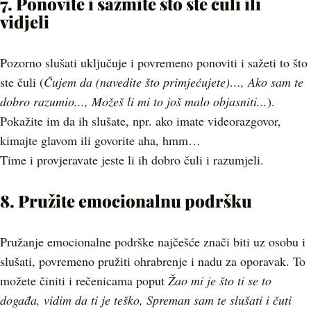
7. Ponovite i sažmite što ste čuli ili
vidjeli
Pozorno slušati uključuje i povremeno ponoviti i sažeti to što
ste čuli (
Čujem da (navedite što primjećujete)…, Ako sam te
dobro razumio..., Možeš li mi to još malo objasniti...
).
Pokažite im da ih slušate, npr. ako imate videorazgovor,
kimajte glavom ili govorite aha, hmm…
Time i provjeravate jeste li ih dobro čuli i razumjeli.
8. Pružite emocionalnu podršku
Pružanje emocionalne podrške najčešće znači biti uz osobu i
slušati, povremeno pružiti ohrabrenje i nadu za oporavak. To
možete činiti i rečenicama poput
Žao mi je što ti se to
događa, vidim da ti je teško, Spreman sam te slušati i čuti