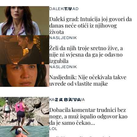
TV
DALEKI GRAD
Daleki grad: Intuicija joj govori da
danas neće otići iz njihovog
života
NASLJEDNIK
Želi da njih troje sretno žive, a
nije ni svjesna da ga je odavno
izgubila
NASLJEDNIK
Nasljednik: Nije očekivala takve
uvrede od vlastite majke
ZABAVA
KAO IZ PIŠTOLJA
Dobacila komentar trudnici bez
noge, a muž ispalio odgovor kao
da je samo čekao…
LOL