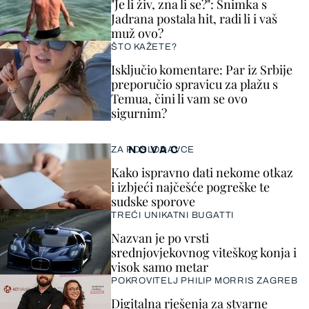
"Je li živ, zna li se?": Snimka s
Jadrana postala hit, radi li i vaš
muž ovo?
ŠTO KAŽETE?
Isključio komentare: Par iz Srbije
preporučio spravicu za plažu s
Temua, čini li vam se ovo
sigurnim?
NOVAC
ZA POSLODAVCE
Kako ispravno dati nekome otkaz
i izbjeći najčešće pogreške te
sudske sporove
TREĆI UNIKATNI BUGATTI
Nazvan je po vrsti
srednjovjekovnog viteškog konja i
visok samo metar
POKROVITELJ PHILIP MORRIS ZAGREB
Digitalna rješenja za stvarne