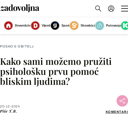
Pružanje emocionalne podrške najčešće znači biti uz osobu i slušati,
povremeno pružiti ohrabrenje i nadu za oporavak
(Foto: Unsplash@
Dnevnik.hr
Vijesti
Sport
Showbizz
Putovanja
Anthony Tan)
POSAO & OBITELJ
Kako sami možemo pružiti
Facebook
psihološku prvu pomoć
bliskim ljudima?
X
WhatsApp
20-12-2024
Piše
T.B.
KOMENTARI
Viber