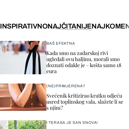
INSPIRATIVNO
NAJČITANIJE
NAJKOMEN
BAŠ EFEKTNA
Kada smo na zadarskoj rivi
ugledali ovu haljinu, morali smo
doznati odakle je – košta samo 18
eura
(NE)PRIMJERENA?
Svećenik kritizirao kratku odjeću
usred toplinskog vala, slažete li se
s njim?
I TERASA JE SAN SNOVA!