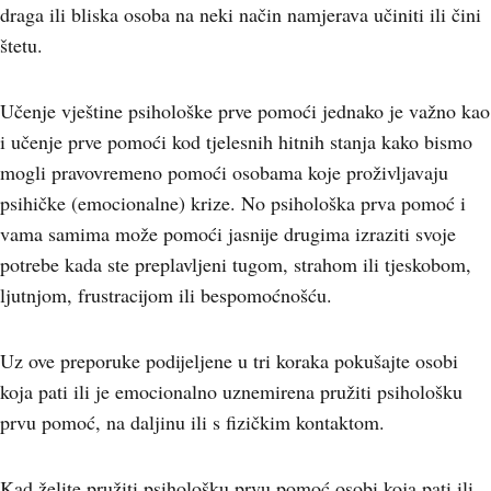
draga ili bliska osoba na neki način namjerava učiniti ili čini
štetu.
Učenje vještine psihološke prve pomoći jednako je važno kao
i učenje prve pomoći kod tjelesnih hitnih stanja kako bismo
mogli pravovremeno pomoći osobama koje proživljavaju
psihičke (emocionalne) krize. No psihološka prva pomoć i
vama samima može pomoći jasnije drugima izraziti svoje
potrebe kada ste preplavljeni tugom, strahom ili tjeskobom,
ljutnjom, frustracijom ili bespomoćnošću.
Uz ove preporuke podijeljene u tri koraka pokušajte osobi
koja pati ili je emocionalno uznemirena pružiti psihološku
prvu pomoć, na daljinu ili s fizičkim kontaktom.
Kad želite pružiti psihološku prvu pomoć osobi koja pati ili