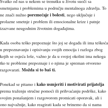
Svatko od nas u nekom se trenutku u životu suoči sa
smetnjama i problemima u području mentalnoga zdravlja. To
poremećaje i bolesti
ne znači nužno
, nego uključuje i
prolazne smetnje i problem ili emocionalne krize i patnje
izazvane neugodnim životnim događajima.
Kada osoba teško prepoznaje što joj se događa ili ima teškoća
u prepoznavanju i opisivanju svojih emocija i razloga zbog
kojih se osjeća loše, važno je da u svojoj okolini ima nekoga
tko te probleme prepoznaje i o njima je spreman otvoreno
Možda si to baš ti.
razgovarati.
kako usmjeriti i motivirati prijatelja
Ponekad se pitamo i
prema traženju stručne pomoći ili prihvaćanju podrške, kako
svojim ponašanjem i razgovorom promicati oporavak, ali i
ono najvažnije, kako reagirati kada se brinemo da si nama