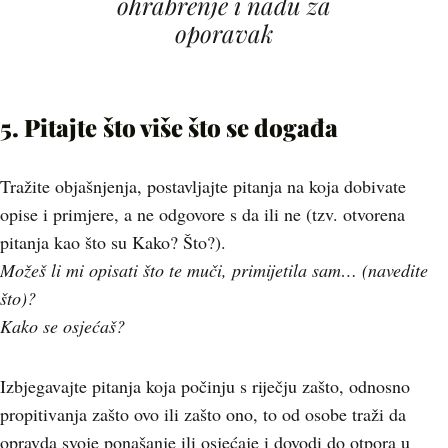
ohrabrenje i nadu za
oporavak
5. Pitajte
što više što se događa
Tražite objašnjenja, postavljajte pitanja na koja dobivate
opise i primjere, a ne odgovore s da ili ne (tzv. otvorena
pitanja kao što su Kako? Što?).
Možeš li mi opisati što te muči, primijetila sam… (navedite
što)?
Kako se osjećaš?
Izbjegavajte pitanja koja počinju s riječju zašto, odnosno
propitivanja zašto ovo ili zašto ono, to od osobe traži da
opravda svoje ponašanje ili osjećaje i dovodi do otpora u