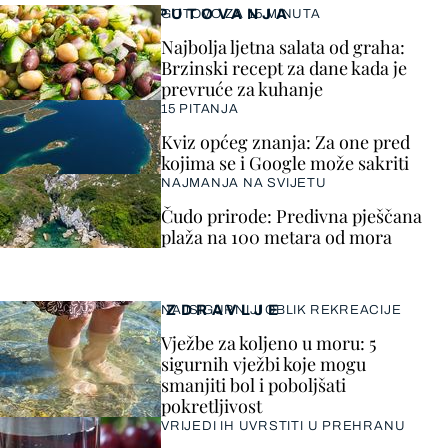
PUTOVANJA
GOTOVO ZA 15 MINUTA
Najbolja ljetna salata od graha:
Brzinski recept za dane kada je
prevruće za kuhanje
15 PITANJA
Kviz općeg znanja: Za one pred
kojima se i Google može sakriti
NAJMANJA NA SVIJETU
Čudo prirode: Predivna pješčana
plaža na 100 metara od mora
ZDRAVLJE
NAJSIGURNIJI OBLIK REKREACIJE
Vježbe za koljeno u moru: 5
sigurnih vježbi koje mogu
smanjiti bol i poboljšati
pokretljivost
VRIJEDI IH UVRSTITI U PREHRANU