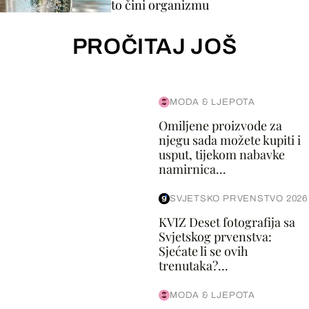
to čini organizmu
PROČITAJ JOŠ
MODA & LJEPOTA
Omiljene proizvode za
njegu sada možete kupiti i
usput, tijekom nabavke
namirnica...
SVJETSKO PRVENSTVO 2026
KVIZ Deset fotografija sa
Svjetskog prvenstva:
Sjećate li se ovih
trenutaka?...
MODA & LJEPOTA