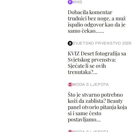
MIKS
Dobacila komentar
trudnici bez noge, a muž
ispalio odgovor kao da je
samo čekao…...
SVJETSKO PRVENSTVO 2026
KVIZ Deset fotografija sa
Svjetskog prvenstva:
Sjećate li se ovih
trenutaka?...
MODA & LJEPOTA
Što je stvarno potrebno
koži da zablista? Beauty
panel otvorio pitanja koja
si i same često
postavljamo...
MODA & LJEPOTA