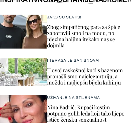
JAKO SU SLATKI!
Zbog simpatičnog para sa špice
zaboravili smo i na modu, no
njezina haljina itekako nas se
dojmila
I TERASA JE SAN SNOVA!
U ovoj raskošnoj kući s bazenom
pronašli smo najelegantniju, a
možda i najljepšu bijelu kuhinju
UŽIVANJE NA STIJENAMA
Nina Badrić: Kupaći kostim
potpuno golih leđa koji tako lijepo
ističe žensku senzualnost