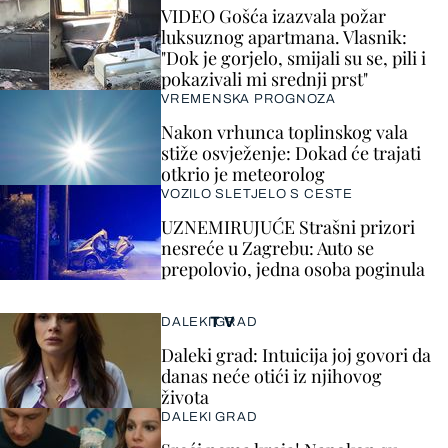
VIDEO Gošća izazvala požar
luksuznog apartmana. Vlasnik:
"Dok je gorjelo, smijali su se, pili i
pokazivali mi srednji prst"
VREMENSKA PROGNOZA
Nakon vrhunca toplinskog vala
stiže osvježenje: Dokad će trajati
otkrio je meteorolog
VOZILO SLETJELO S CESTE
UZNEMIRUJUĆE Strašni prizori
nesreće u Zagrebu: Auto se
prepolovio, jedna osoba poginula
TV
DALEKI GRAD
Daleki grad: Intuicija joj govori da
danas neće otići iz njihovog
života
DALEKI GRAD