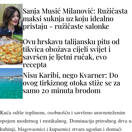
Sanja Musić Milanović: Ružičasta
maksi suknja uz koju idealno
pristaju - ružičaste salonke
Ovu hrskavu talijansku pitu od
tikvica obožava cijeli svijet i
savršen je ljetni ručak, evo
recepta
Nisu Karibi, nego Kvarner: Do
ovog tirkiznog otoka stiže se za
samo 20 minuta brodom
Kuća odiše toplinom, osobnošću i savršeno uravnoteženim
spojem modernog i rustikalnog. Dominacija prirodnog drva u
kuhinji, blagovaonici i kupaonici stvara ugodan i domaći