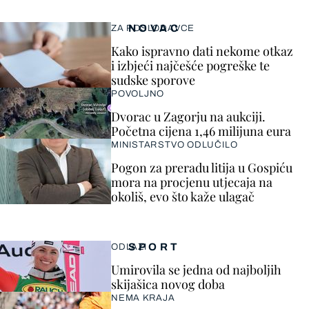
NOVAC
ZA POSLODAVCE
Kako ispravno dati nekome otkaz
i izbjeći najčešće pogreške te
sudske sporove
POVOLJNO
Dvorac u Zagorju na aukciji.
Početna cijena 1,46 milijuna eura
MINISTARSTVO ODLUČILO
Pogon za preradu litija u Gospiću
mora na procjenu utjecaja na
okoliš, evo što kaže ulagač
SPORT
ODLAZI
Umirovila se jedna od najboljih
skijašica novog doba
NEMA KRAJA