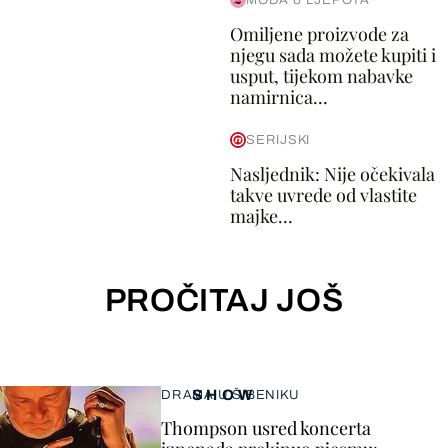
Omiljene proizvode za
njegu sada možete kupiti i
usput, tijekom nabavke
namirnica...
SERIJSKI
Nasljednik: Nije očekivala
takve uvrede od vlastite
majke...
PROČITAJ JOŠ
SHOW
DRAMA U ŠIBENIKU
Thompson usred koncerta