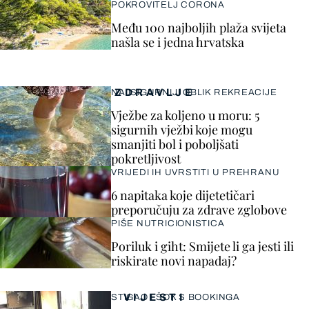
POKROVITELJ CORONA
Među 100 najboljih plaža svijeta
našla se i jedna hrvatska
ZDRAVLJE
NAJSIGURNIJI OBLIK REKREACIJE
Vježbe za koljeno u moru: 5
sigurnih vježbi koje mogu
smanjiti bol i poboljšati
pokretljivost
VRIJEDI IH UVRSTITI U PREHRANU
6 napitaka koje dijetetičari
preporučuju za zdrave zglobove
PIŠE NUTRICIONISTICA
Poriluk i giht: Smijete li ga jesti ili
riskirate novi napadaj?
VIJESTI
STIGAO I ŠOK S BOOKINGA