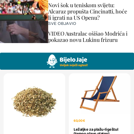
Novi šok u teniskom svijetu:
Alcaraz propušta Cincinatti, hoće
li igrati na US Openu?
SVE OBJAVIO
VIDEO Australac ošišao Modrića i
pokazao novu Lukinu frizuru
60,00 €
Ležaljke za plažu-ligeštul
(tamno plavo platno)