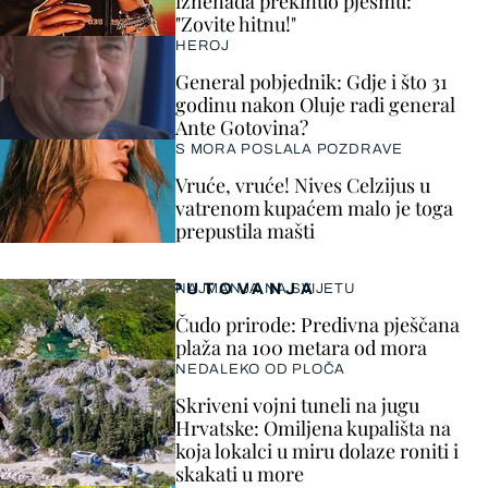
iznenada prekinuo pjesmu:
"Zovite hitnu!"
HEROJ
General pobjednik: Gdje i što 31
godinu nakon Oluje radi general
Ante Gotovina?
S MORA POSLALA POZDRAVE
Vruće, vruće! Nives Celzijus u
vatrenom kupaćem malo je toga
prepustila mašti
PUTOVANJA
NAJMANJA NA SVIJETU
Čudo prirode: Predivna pješčana
plaža na 100 metara od mora
NEDALEKO OD PLOČA
Skriveni vojni tuneli na jugu
Hrvatske: Omiljena kupališta na
koja lokalci u miru dolaze roniti i
skakati u more