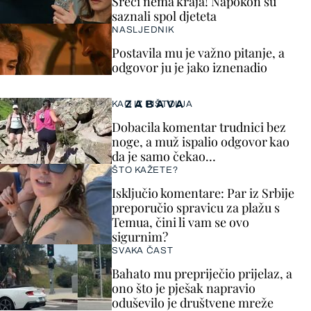
Sreći nema kraja! Napokon su
saznali spol djeteta
NASLJEDNIK
Postavila mu je važno pitanje, a
odgovor ju je jako iznenadio
ZABAVA
KAO IZ PIŠTOLJA
Dobacila komentar trudnici bez
noge, a muž ispalio odgovor kao
da je samo čekao…
ŠTO KAŽETE?
Isključio komentare: Par iz Srbije
preporučio spravicu za plažu s
Temua, čini li vam se ovo
sigurnim?
SVAKA ČAST
Bahato mu prepriječio prijelaz, a
ono što je pješak napravio
oduševilo je društvene mreže