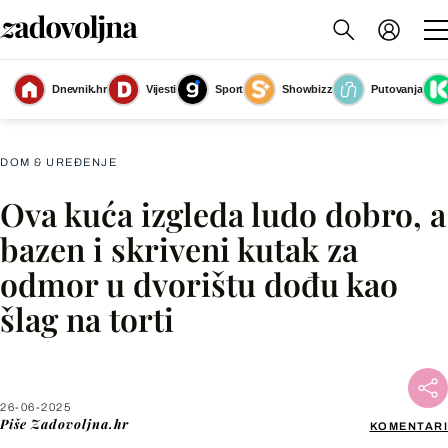
Dnevnik.hr
Vijesti
Sport
Showbizz
Putovanja
Kuća s bazenom i egzotičnim ugođajem
(Foto: Living4media)
DOM & UREĐENJE
Ova kuća izgleda ludo dobro, a
Facebook
bazen i skriveni kutak za
odmor u dvorištu dođu kao
X
šlag na torti
WhatsApp
Viber
26-06-2025
Piše
Zadovoljna.hr
KOMENTARI