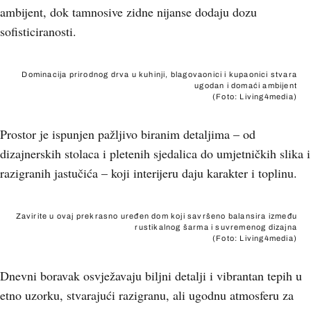
ambijent, dok tamnosive zidne nijanse dodaju dozu
sofisticiranosti.
Dominacija prirodnog drva u kuhinji, blagovaonici i kupaonici stvara
ugodan i domaći ambijent
(Foto: Living4media)
Prostor je ispunjen pažljivo biranim detaljima – od
dizajnerskih stolaca i pletenih sjedalica do umjetničkih slika i
razigranih jastučića – koji interijeru daju karakter i toplinu.
Zavirite u ovaj prekrasno uređen dom koji savršeno balansira između
rustikalnog šarma i suvremenog dizajna
(Foto: Living4media)
Dnevni boravak osvježavaju biljni detalji i vibrantan tepih u
etno uzorku, stvarajući razigranu, ali ugodnu atmosferu za