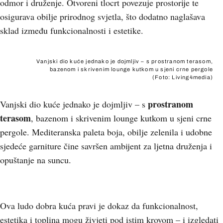
odmor i druženje. Otvoreni tlocrt povezuje prostorije te
osigurava obilje prirodnog svjetla, što dodatno naglašava
sklad između funkcionalnosti i estetike.
Vanjski dio kuće jednako je dojmljiv – s prostranom terasom,
bazenom i skrivenim lounge kutkom u sjeni crne pergole
(Foto: Living4media)
prostranom
Vanjski dio kuće jednako je dojmljiv – s
terasom
, bazenom i skrivenim lounge kutkom u sjeni crne
pergole. Mediteranska paleta boja, obilje zelenila i udobne
sjedeće garniture čine savršen ambijent za ljetna druženja i
opuštanje na suncu.
+
8
Ova ludo dobra kuća pravi je dokaz da funkcionalnost,
estetika i toplina mogu živjeti pod istim krovom – i izgledati