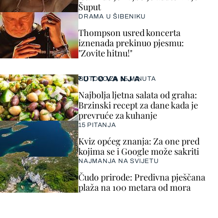
Šuput
DRAMA U ŠIBENIKU
Thompson usred koncerta
iznenada prekinuo pjesmu:
"Zovite hitnu!"
PUTOVANJA
GOTOVO ZA 15 MINUTA
Najbolja ljetna salata od graha:
Brzinski recept za dane kada je
prevruće za kuhanje
15 PITANJA
Kviz općeg znanja: Za one pred
kojima se i Google može sakriti
NAJMANJA NA SVIJETU
Čudo prirode: Predivna pješčana
plaža na 100 metara od mora