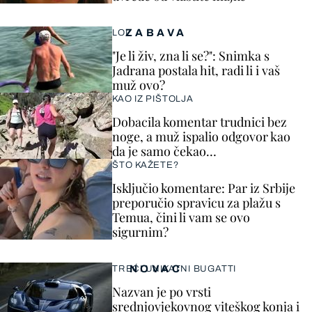
ZABAVA
LOL
"Je li živ, zna li se?": Snimka s
Jadrana postala hit, radi li i vaš
muž ovo?
KAO IZ PIŠTOLJA
Dobacila komentar trudnici bez
noge, a muž ispalio odgovor kao
da je samo čekao…
ŠTO KAŽETE?
Isključio komentare: Par iz Srbije
preporučio spravicu za plažu s
Temua, čini li vam se ovo
sigurnim?
NOVAC
TREĆI UNIKATNI BUGATTI
Nazvan je po vrsti
srednjovjekovnog viteškog konja i