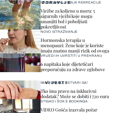
ZDRAVLJE
NAJSIGURNIJI OBLIK REKREACIJE
Vježbe za koljeno u moru: 5
sigurnih vježbi koje mogu
smanjiti bol i poboljšati
pokretljivost
NOVO ISTRAŽIVANJE
Hormonska terapija u
menopauzi: Žene koje je koriste
imaju znatno manji rizik od ovoga
VRIJEDI IH UVRSTITI U PREHRANU
6 napitaka koje dijetetičari
preporučuju za zdrave zglobove
VIJESTI
IMAŠ PRAVO, OSTVARI GA!
Tko ima pravo na inkluzivni
dodatak? Može se dobiti i 720 eura
STIGAO I ŠOK S BOOKINGA
VIDEO Gošća izazvala požar