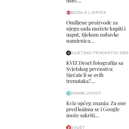
ušlo!...
MODA & LJEPOTA
Omiljene proizvode za
njegu sada možete kupiti i
usput, tijekom nabavke
namirnica...
SVJETSKO PRVENSTVO 2026
KVIZ Deset fotografija sa
Svjetskog prvenstva:
Sjećate li se ovih
trenutaka?...
ZANIMLJIVOSTI
Kviz općeg znanja: Za one
pred kojima se i Google
može sakriti...
SVIJET