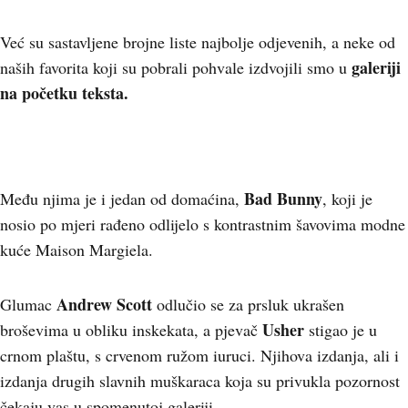
Već su sastavljene brojne liste najbolje odjevenih, a neke od
galeriji
naših favorita koji su pobrali pohvale izdvojili smo u
na početku teksta.
Bad Bunny
Među njima je i jedan od domaćina,
, koji je
nosio po mjeri rađeno odlijelo s kontrastnim šavovima modne
kuće Maison Margiela.
Andrew Scott
Glumac
odlučio se za prsluk ukrašen
Usher
broševima u obliku inskekata, a pjevač
stigao je u
crnom plaštu, s crvenom ružom iuruci. Njihova izdanja, ali i
izdanja drugih slavnih muškaraca koja su privukla pozornost
čekaju vas u spomenutoj galeriji.