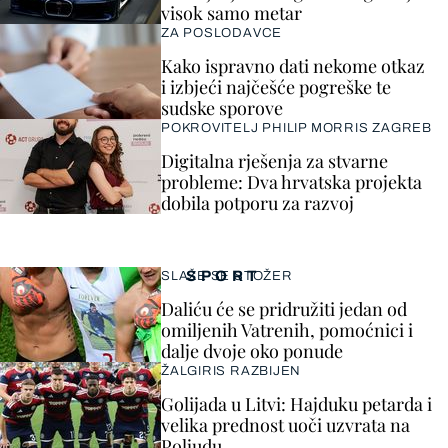
visok samo metar
ZA POSLODAVCE
Kako ispravno dati nekome otkaz
i izbjeći najčešće pogreške te
sudske sporove
POKROVITELJ PHILIP MORRIS ZAGREB
Digitalna rješenja za stvarne
probleme: Dva hrvatska projekta
dobila potporu za razvoj
SPORT
SLAŽE SE STOŽER
Daliću će se pridružiti jedan od
omiljenih Vatrenih, pomoćnici i
dalje dvoje oko ponude
ŽALGIRIS RAZBIJEN
Golijada u Litvi: Hajduku petarda i
velika prednost uoči uzvrata na
Poljudu