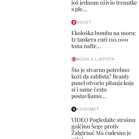
još jednom oživio trenutke
s ple...
SVIJET
Ekološka bomba na moru:
Iz tankera curi 110.000
tona nafte...
MODA & LJEPOTA
Što je stvarno potrebno
koži da zablista? Beauty
panel otvorio pitanja koja
si i same često
postavljamo...
NOGOMET
VIDEO Pogledajte strašnu
golčinu Šege protiv
Žalgirisa! Ma čudesno je