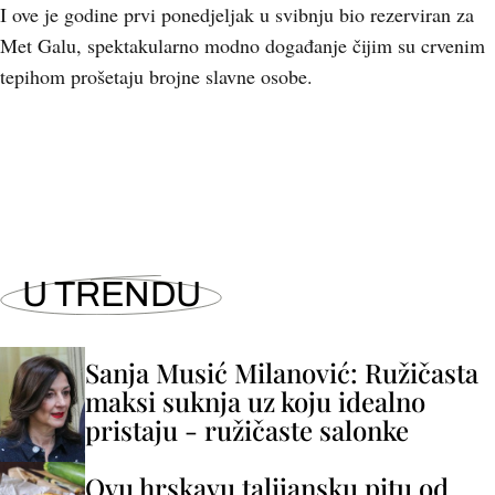
I ove je godine prvi ponedjeljak u svibnju bio rezerviran za
Met Galu, spektakularno modno događanje čijim su crvenim
tepihom prošetaju brojne slavne osobe.
U TRENDU
Sanja Musić Milanović: Ružičasta
maksi suknja uz koju idealno
pristaju - ružičaste salonke
Ovu hrskavu talijansku pitu od