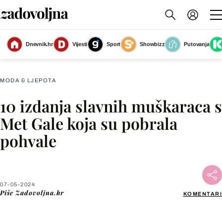
Dnevnik.hr
Vijesti
Sport
Showbizz
Putovanja
Slika nije dostupna
MODA & LJEPOTA
10 izdanja slavnih muškaraca s
Facebook
Met Gale koja su pobrala
pohvale
X
WhatsApp
07-05-2024
Piše
Zadovoljna.hr
KOMENTARI
Viber