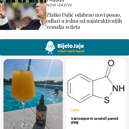
NOVI IZAZOV
Zlatko Dalić odabrao novi posao,
odlazi u jednu od najatraktivnijih
zemalja svijeta
1,00 €
Vatrootporni sendvič paneli
(PIR)