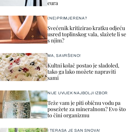
eura
(NE)PRIMJERENA?
Svećenik kritizirao kratku odjeću
usred toplinskog vala, slažete li se
s njim?
MA, SAVRŠENO!
Kultni kolač postao je sladoled,
tako ga lako možete napraviti
sami
NIJE UVIJEK NAJBOLJI IZBOR
Teže vam je piti običnu vodu pa
posežete za mineralnom? Evo što
to čini organizmu
I TERASA JE SAN SNOVA!