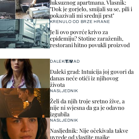
luksuznog apartmana. Vlasnik:
"Dok je gorjelo, smijali su se, pili i
pokazivali mi srednji prst"
KRENULO OD BRZE HRANE
Je li ovo povrće krivo za
epidemiju? Stotine zaraženih,
restorani hitno povukli proizvod
TV
DALEKI GRAD
Daleki grad: Intuicija joj govori da
danas neće otići iz njihovog
života
NASLJEDNIK
Želi da njih troje sretno žive, a
nije ni svjesna da ga je odavno
izgubila
NASLJEDNIK
Nasljednik: Nije očekivala takve
uvrede od vlastite majke