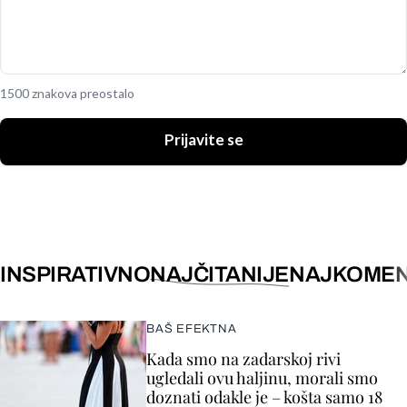
1500 znakova preostalo
Prijavite se
INSPIRATIVNO
NAJČITANIJE
NAJKOMEN
BAŠ EFEKTNA
Kada smo na zadarskoj rivi
ugledali ovu haljinu, morali smo
doznati odakle je – košta samo 18