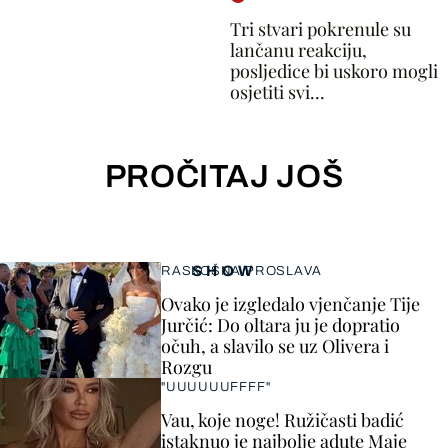
Tri stvari pokrenule su
lančanu reakciju,
posljedice bi uskoro mogli
osjetiti svi...
PROČITAJ JOŠ
SHOW
RASKOŠNA PROSLAVA
Ovako je izgledalo vjenčanje Tije
Jurčić: Do oltara ju je dopratio
očuh, a slavilo se uz Olivera i
Rozgu
"UUUUUUFFFF"
Vau, koje noge! Ružičasti badić
istaknuo je najbolje adute Maje