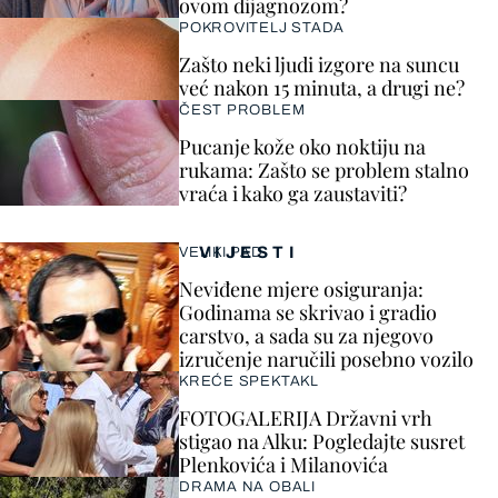
ovom dijagnozom?
POKROVITELJ STADA
Zašto neki ljudi izgore na suncu
već nakon 15 minuta, a drugi ne?
ČEST PROBLEM
Pucanje kože oko noktiju na
rukama: Zašto se problem stalno
vraća i kako ga zaustaviti?
VIJESTI
VELIKI PAD
Neviđene mjere osiguranja:
Godinama se skrivao i gradio
carstvo, a sada su za njegovo
izručenje naručili posebno vozilo
KREĆE SPEKTAKL
FOTOGALERIJA Državni vrh
stigao na Alku: Pogledajte susret
Plenkovića i Milanovića
DRAMA NA OBALI