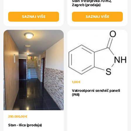
Stan Trešnjevka 70 m2,
Zagreb (prodaja)
SAZNAJ VIŠE
SAZNAJ VIŠE
1,00 €
Vatrootporni sendvič paneli
(PIR)
250.000,00 €
Stan - Ilica (prodaja)