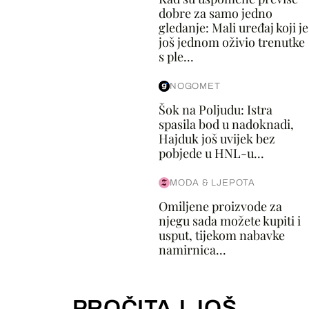
dobre za samo jedno
gledanje: Mali uređaj koji je
još jednom oživio trenutke
s ple...
NOGOMET
Šok na Poljudu: Istra
spasila bod u nadoknadi,
Hajduk još uvijek bez
pobjede u HNL-u...
MODA & LJEPOTA
Omiljene proizvode za
njegu sada možete kupiti i
usput, tijekom nabavke
namirnica...
PROČITAJ JOŠ