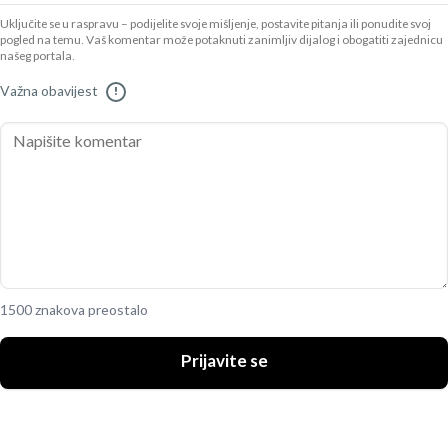
Uključite se u raspravu – podijelite svoje mišljenje, postavite pitanja ili ponudite svoj
pogled na temu. Vaš komentar može potaknuti zanimljiv dijalog i obogatiti zajednicu
našeg portala.
Važna obavijest
!
1500 znakova preostalo
Prijavite se