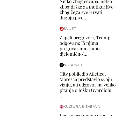
Netko zbog ćevapa, netko
zbog drške za motiku: Evo
zbog čega sve Hrvati
duguju pivo...
SVIJET
Zapeli pregovori, Trump
odgovara: "S njima
pregovaramo samo
djelomično"...
NOGOMET
City pobijedio Atletico,
Maresca predstavio svoju
viziju, ali odgovor na veliko
pitanje o Jošku Gvardiolu
...
KULTURA & ZABAVA
Kad su uspomene previše