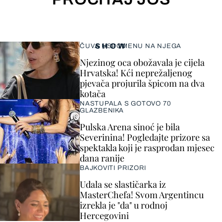
SHOW
ČUVA USPOMENU NA NJEGA
Njezinog oca obožavala je cijela
Hrvatska! Kći neprežaljenog
pjevača projurila špicom na dva
kotača
NASTUPALA S GOTOVO 70
GLAZBENIKA
Pulska Arena sinoć je bila
Severinina! Pogledajte prizore sa
spektakla koji je rasprodan mjesec
dana ranije
BAJKOVITI PRIZORI
Udala se slastičarka iz
MasterChefa! Svom Argentincu
izrekla je "da" u rodnoj
Hercegovini