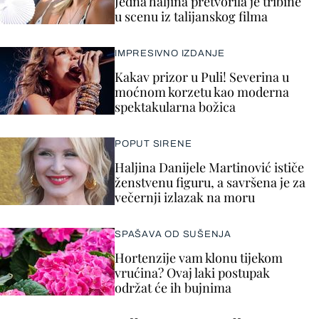
Jedna haljina pretvorila je tribine
u scenu iz talijanskog filma
IMPRESIVNO IZDANJE
Kakav prizor u Puli! Severina u
moćnom korzetu kao moderna
spektakularna božica
POPUT SIRENE
Haljina Danijele Martinović ističe
ženstvenu figuru, a savršena je za
večernji izlazak na moru
SPAŠAVA OD SUŠENJA
Hortenzije vam klonu tijekom
vrućina? Ovaj laki postupak
održat će ih bujnima