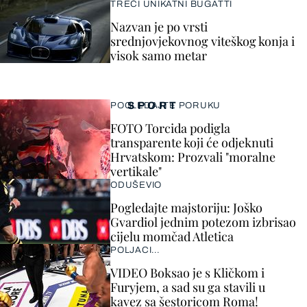
TREĆI UNIKATNI BUGATTI
Nazvan je po vrsti
srednjovjekovnog viteškog konja i
visok samo metar
SPORT
POGLEDAJTE PORUKU
FOTO Torcida podigla
transparente koji će odjeknuti
Hrvatskom: Prozvali "moralne
vertikale"
ODUŠEVIO
Pogledajte majstoriju: Joško
Gvardiol jednim potezom izbrisao
cijelu momčad Atletica
POLJACI...
VIDEO Boksao je s Kličkom i
Furyjem, a sad su ga stavili u
kavez sa šestoricom Roma!