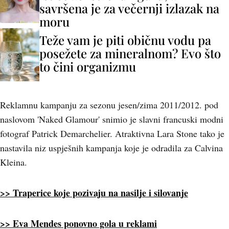
savršena je za večernji izlazak na
moru
Teže vam je piti običnu vodu pa
posežete za mineralnom? Evo što
to čini organizmu
Reklamnu kampanju za sezonu jesen/zima 2011/2012. pod
naslovom 'Naked Glamour' snimio je slavni francuski modni
fotograf Patrick Demarchelier. Atraktivna Lara Stone tako je
nastavila niz uspješnih kampanja koje je odradila za Calvina
Kleina.
>> Traperice koje pozivaju na nasilje i silovanje
>> Eva Mendes ponovno gola u reklami