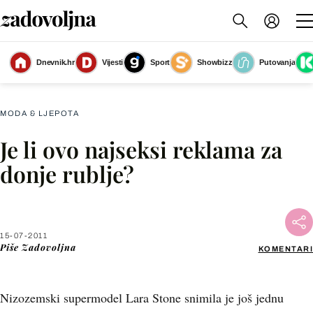
Dnevnik.hr
Vijesti
Sport
Showbizz
Putovanja
Slika nije dostupna
MODA & LJEPOTA
Je li ovo najseksi reklama za
Facebook
donje rublje?
X
15-07-2011
WhatsApp
Piše
Zadovoljna
KOMENTARI
Viber
Nizozemski supermodel Lara Stone snimila je još jednu