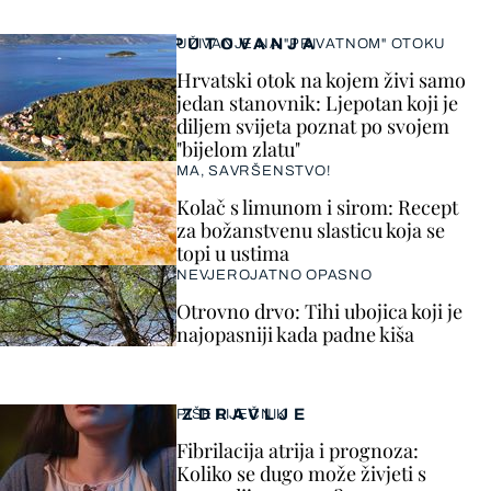
PUTOVANJA
UŽIVANJE NA "PRIVATNOM" OTOKU
Hrvatski otok na kojem živi samo
jedan stanovnik: Ljepotan koji je
diljem svijeta poznat po svojem
"bijelom zlatu"
MA, SAVRŠENSTVO!
Kolač s limunom i sirom: Recept
za božanstvenu slasticu koja se
topi u ustima
NEVJEROJATNO OPASNO
Otrovno drvo: Tihi ubojica koji je
najopasniji kada padne kiša
ZDRAVLJE
PIŠE LIJEČNIK
Fibrilacija atrija i prognoza:
Koliko se dugo može živjeti s