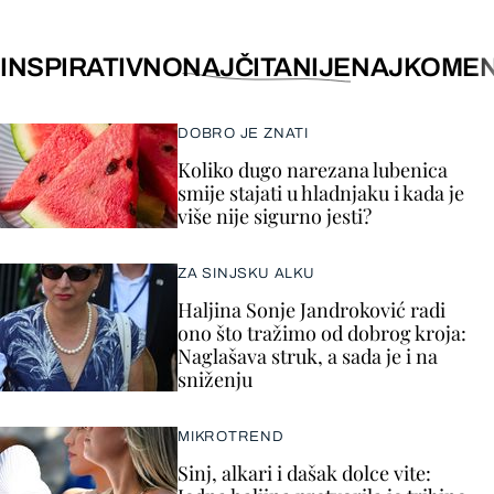
INSPIRATIVNO
NAJČITANIJE
NAJKOMEN
DOBRO JE ZNATI
Koliko dugo narezana lubenica
smije stajati u hladnjaku i kada je
više nije sigurno jesti?
ZA SINJSKU ALKU
Haljina Sonje Jandroković radi
ono što tražimo od dobrog kroja:
Naglašava struk, a sada je i na
sniženju
MIKROTREND
Sinj, alkari i dašak dolce vite: