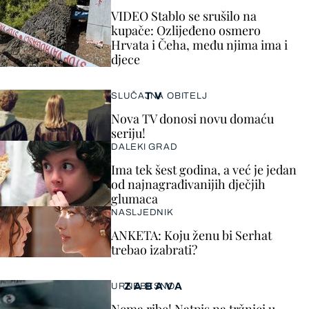
VIDEO Stablo se srušilo na
kupače: Ozlijeđeno osmero
Hrvata i Čeha, među njima ima i
djece
TV
SLUČAJNA OBITELJ
Nova TV donosi novu domaću
seriju!
DALEKI GRAD
Ima tek šest godina, a već je jedan
od najnagrađivanijih dječjih
glumaca
NASLJEDNIK
ANKETA: Koju ženu bi Serhat
trebao izabrati?
ZABAVA
URNEBESNO