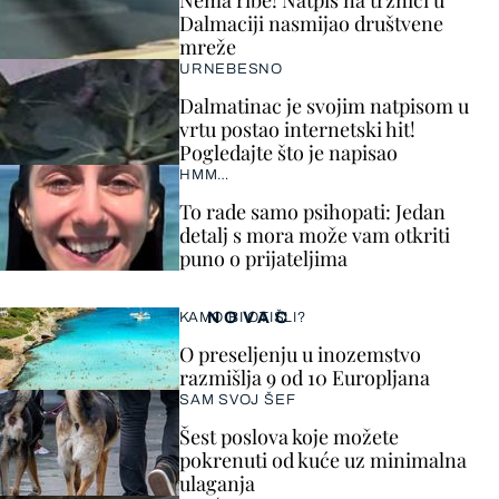
Nema ribe! Natpis na tržnici u
Dalmaciji nasmijao društvene
mreže
URNEBESNO
Dalmatinac je svojim natpisom u
vrtu postao internetski hit!
Pogledajte što je napisao
HMM…
To rade samo psihopati: Jedan
detalj s mora može vam otkriti
puno o prijateljima
NOVAC
KAMO BI OTIŠLI?
O preseljenju u inozemstvo
razmišlja 9 od 10 Europljana
SAM SVOJ ŠEF
Šest poslova koje možete
pokrenuti od kuće uz minimalna
ulaganja