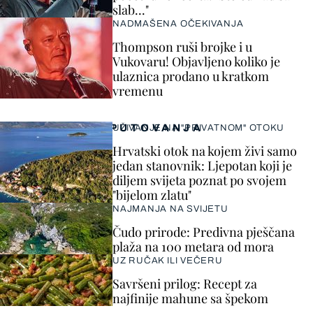
slab..."
NADMAŠENA OČEKIVANJA
Thompson ruši brojke i u
Vukovaru! Objavljeno koliko je
ulaznica prodano u kratkom
vremenu
PUTOVANJA
UŽIVANJE NA "PRIVATNOM" OTOKU
Hrvatski otok na kojem živi samo
jedan stanovnik: Ljepotan koji je
diljem svijeta poznat po svojem
"bijelom zlatu"
NAJMANJA NA SVIJETU
Čudo prirode: Predivna pješčana
plaža na 100 metara od mora
UZ RUČAK ILI VEČERU
Savršeni prilog: Recept za
najfinije mahune sa špekom