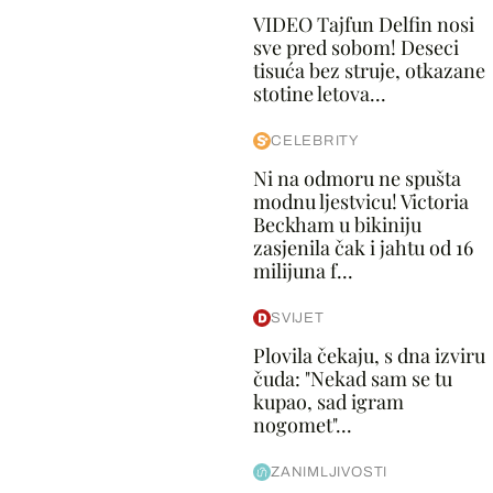
VIDEO Tajfun Delfin nosi
sve pred sobom! Deseci
tisuća bez struje, otkazane
stotine letova...
CELEBRITY
Ni na odmoru ne spušta
modnu ljestvicu! Victoria
Beckham u bikiniju
zasjenila čak i jahtu od 16
milijuna f...
SVIJET
Plovila čekaju, s dna izviru
čuda: "Nekad sam se tu
kupao, sad igram
nogomet"...
ZANIMLJIVOSTI