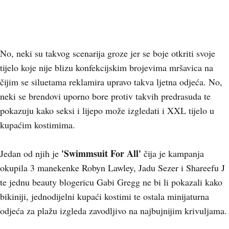
No, neki su takvog scenarija groze jer se boje otkriti svoje
tijelo koje nije blizu konfekcijskim brojevima mršavica na
čijim se siluetama reklamira upravo takva ljetna odjeća. No,
neki se brendovi uporno bore protiv takvih predrasuda te
pokazuju kako seksi i lijepo može izgledati i XXL tijelo u
kupaćim kostimima.
'Swimmsuit For All'
Jedan od njih je
čija je kampanja
okupila 3 manekenke Robyn Lawley, Jadu Sezer i Shareefu J
te jednu beauty blogericu Gabi Gregg ne bi li pokazali kako
bikiniji, jednodijelni kupaći kostimi te ostala minijaturna
odjeća za plažu izgleda zavodljivo na najbujnijim krivuljama.