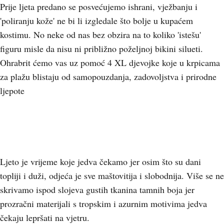
Prije ljeta predano se posvećujemo ishrani, vježbanju i
'poliranju kože' ne bi li izgledale što bolje u kupaćem
kostimu. No neke od nas bez obzira na to koliko 'istešu'
figuru misle da nisu ni približno poželjnoj bikini silueti.
Ohrabrit ćemo vas uz pomoć 4 XL djevojke koje u krpicama
za plažu blistaju od samopouzdanja, zadovoljstva i prirodne
ljepote
Ljeto je vrijeme koje jedva čekamo jer osim što su dani
topliji i duži, odjeća je sve maštovitija i slobodnija. Više se ne
skrivamo ispod slojeva gustih tkanina tamnih boja jer
prozračni materijali s tropskim i azurnim motivima jedva
čekaju lepršati na vjetru.