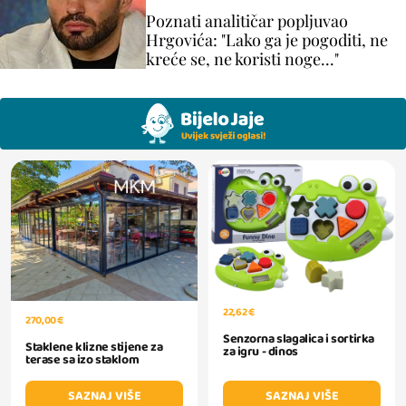
Poznati analitičar popljuvao
Hrgovića: "Lako ga je pogoditi, ne
kreće se, ne koristi noge..."
22,62 €
270,00 €
Senzorna slagalica i sortirka
Staklene klizne stijene za
za igru - dinos
terase sa izo staklom
SAZNAJ VIŠE
SAZNAJ VIŠE