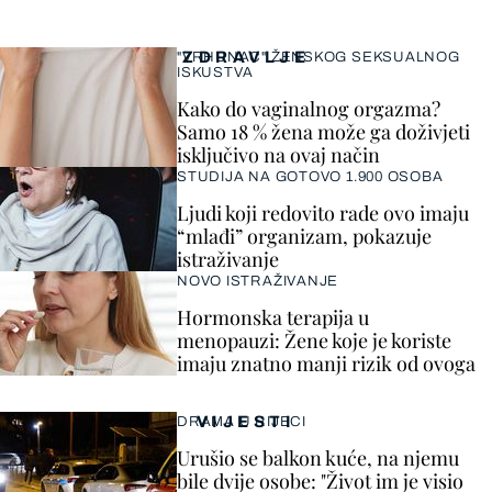
ZDRAVLJE
"VRHUNAC" ŽENSKOG SEKSUALNOG
ISKUSTVA
Kako do vaginalnog orgazma?
Samo 18 % žena može ga doživjeti
isključivo na ovaj način
STUDIJA NA GOTOVO 1.900 OSOBA
Ljudi koji redovito rade ovo imaju
“mlađi” organizam, pokazuje
istraživanje
NOVO ISTRAŽIVANJE
Hormonska terapija u
menopauzi: Žene koje je koriste
imaju znatno manji rizik od ovoga
VIJESTI
DRAMA U RIJECI
Urušio se balkon kuće, na njemu
bile dvije osobe: "Život im je visio