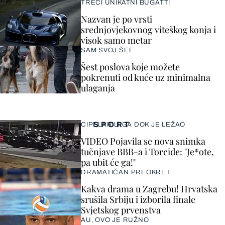
TREĆI UNIKATNI BUGATTI
Nazvan je po vrsti
srednjovjekovnog viteškog konja i
visok samo metar
SAM SVOJ ŠEF
Šest poslova koje možete
pokrenuti od kuće uz minimalna
ulaganja
SPORT
CIPELARILI GA DOK JE LEŽAO
VIDEO Pojavila se nova snimka
tučnjave BBB-a i Torcide: "Je*ote,
pa ubit će ga!"
DRAMATIČAN PREOKRET
Kakva drama u Zagrebu! Hrvatska
srušila Srbiju i izborila finale
Svjetskog prvenstva
AU, OVO JE RUŽNO