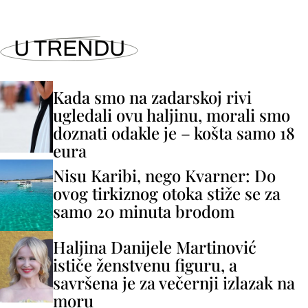
U TRENDU
Kada smo na zadarskoj rivi
ugledali ovu haljinu, morali smo
doznati odakle je – košta samo 18
eura
Nisu Karibi, nego Kvarner: Do
ovog tirkiznog otoka stiže se za
samo 20 minuta brodom
Haljina Danijele Martinović
ističe ženstvenu figuru, a
savršena je za večernji izlazak na
moru