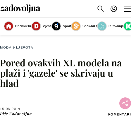
Dnevnik.hr
Vijesti
Sport
Showbizz
Putovanja
Slika nije dostupna
MODA & LJEPOTA
Pored ovakvih XL modela na
Facebook
plaži i 'gazele' se skrivaju u
hlad
X
WhatsApp
15-06-2014
Piše
Zadovoljna
KOMENTARI
Viber