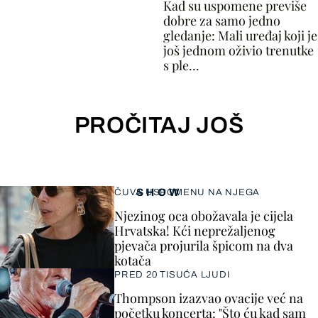
Kad su uspomene previše
dobre za samo jedno
gledanje: Mali uređaj koji je
još jednom oživio trenutke
s ple...
PROČITAJ JOŠ
SHOW
ČUVA USPOMENU NA NJEGA
Njezinog oca obožavala je cijela
Hrvatska! Kći neprežaljenog
pjevača projurila špicom na dva
kotača
PRED 20 TISUĆA LJUDI
Thompson izazvao ovacije već na
početku koncerta: "Što ću kad sam