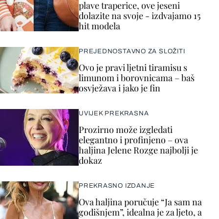
plave traperice, ove jeseni
dolazite na svoje - izdvajamo 15
hit modela
PREJEDNOSTAVNO ZA SLOŽITI
Ovo je pravi ljetni tiramisu s
limunom i borovnicama – baš
osvježava i jako je fin
UVIJEK PREKRASNA
Prozirno može izgledati
elegantno i profinjeno – ova
haljina Jelene Rozge najbolji je
dokaz
PREKRASNO IZDANJE
Ova haljina poručuje “Ja sam na
godišnjem”, idealna je za ljeto, a