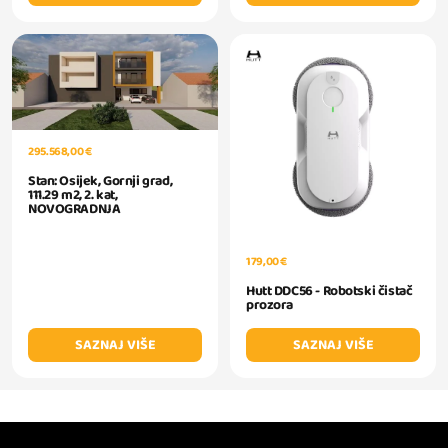
295.568,00 €
Stan: Osijek, Gornji grad,
111.29 m2, 2. kat,
NOVOGRADNJA
179,00 €
Hutt DDC56 - Robotski čistač
prozora
SAZNAJ VIŠE
SAZNAJ VIŠE