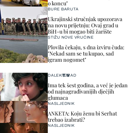
o koncu"
BURE BARUTA
Ukrajinski stručnjak upozorava
na novu prijetnju: Ovaj grad u
BiH-u bi mogao biti žarište
STIŽU NOVE VRUĆINE
Plovila čekaju, s dna izviru čuda:
"Nekad sam se tu kupao, sad
igram nogomet"
TV
DALEKI GRAD
Ima tek šest godina, a već je jedan
od najnagrađivanijih dječjih
glumaca
NASLJEDNIK
ANKETA: Koju ženu bi Serhat
trebao izabrati?
NASLJEDNIK