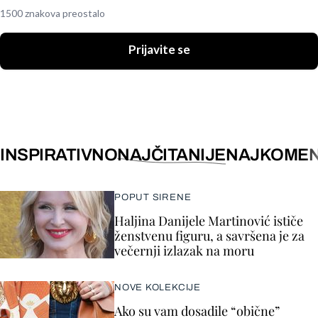
1500 znakova preostalo
Prijavite se
INSPIRATIVNO
NAJČITANIJE
NAJKOMEN
POPUT SIRENE
Haljina Danijele Martinović ističe
ženstvenu figuru, a savršena je za
večernji izlazak na moru
NOVE KOLEKCIJE
Ako su vam dosadile “obične”