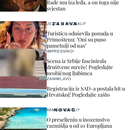
Rade mu iza leđa, a on toga nije
svjestan
ZABAVA
JESTE LI PROBALI?
Turisticu oduševila ponuda u
Primoštenu: "Oni su puno
pametniji od nas"
IMPRESIVNO!
Scena iz Srbije fascinirala
društvene mreže! Pogledajte
neobičnog ljubimca
ZANIMLJIVO
Registracija iz SAD-a postala hit u
Hrvatskoj! Pogledajte zašto
NOVAC
KAMO BI OTIŠLI?
O preseljenju u inozemstvo
razmišlja 9 od 10 Europljana