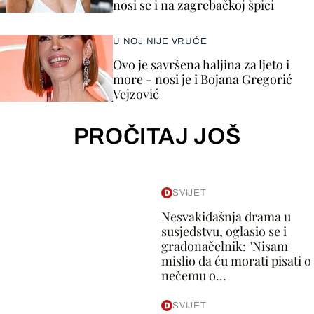
nosi se i na zagrebačkoj špici
U NOJ NIJE VRUĆE
Ovo je savršena haljina za ljeto i
more - nosi je i Bojana Gregorić
Vejzović
PROČITAJ JOŠ
SVIJET
Nesvakidašnja drama u
susjedstvu, oglasio se i
gradonačelnik: "Nisam
mislio da ću morati pisati o
nečemu o...
SVIJET