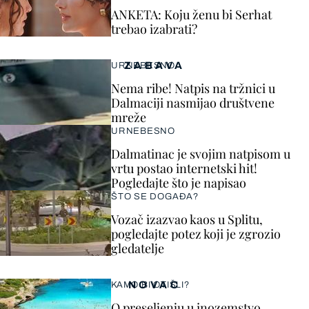
ANKETA: Koju ženu bi Serhat
trebao izabrati?
ZABAVA
URNEBESNO
Nema ribe! Natpis na tržnici u
Dalmaciji nasmijao društvene
mreže
URNEBESNO
Dalmatinac je svojim natpisom u
vrtu postao internetski hit!
Pogledajte što je napisao
ŠTO SE DOGAĐA?
Vozač izazvao kaos u Splitu,
pogledajte potez koji je zgrozio
gledatelje
NOVAC
KAMO BI OTIŠLI?
O preseljenju u inozemstvo