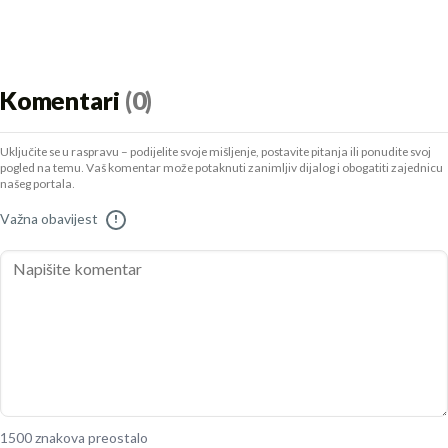
Komentari
(0)
Uključite se u raspravu – podijelite svoje mišljenje, postavite pitanja ili ponudite svoj
pogled na temu. Vaš komentar može potaknuti zanimljiv dijalog i obogatiti zajednicu
našeg portala.
Važna obavijest
!
1500 znakova preostalo