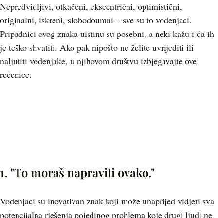
Nepredvidljivi, otkačeni, ekscentrični, optimistični,
originalni, iskreni, slobodoumni – sve su to vodenjaci.
Pripadnici ovog znaka uistinu su posebni, a neki kažu i da ih
je teško shvatiti. Ako pak nipošto ne želite uvrijediti ili
naljutiti vodenjake, u njihovom društvu izbjegavajte ove
rečenice.
1. "To moraš napraviti ovako."
Vodenjaci su inovativan znak koji može unaprijed vidjeti sva
potencijalna rješenja pojedinog problema koje drugi ljudi ne