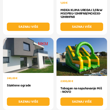
1,00 €
MIDEA KLIMA UREĐAJ 3,51kW
MSOPBU-12HRFN8/MOX330-
12HRHFN8
SAZNAJ VIŠE
SAZNAJ VIŠE
240,00 €
2.500,00 €
Staklene ograde
Tobogan na napuhavanje Miš
- NOVO
SAZNAJ VIŠE
SAZNAJ VIŠE