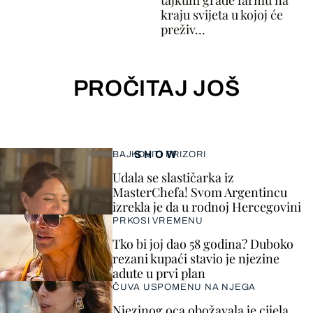
tajkuni grade farmu na
kraju svijeta u kojoj će
preživ...
PROČITAJ JOŠ
SHOW
BAJKOVITI PRIZORI
Udala se slastičarka iz
MasterChefa! Svom Argentincu
izrekla je da u rodnoj Hercegovini
PRKOSI VREMENU
Tko bi joj dao 58 godina? Duboko
rezani kupaći stavio je njezine
adute u prvi plan
ČUVA USPOMENU NA NJEGA
Njezinog oca obožavala je cijela