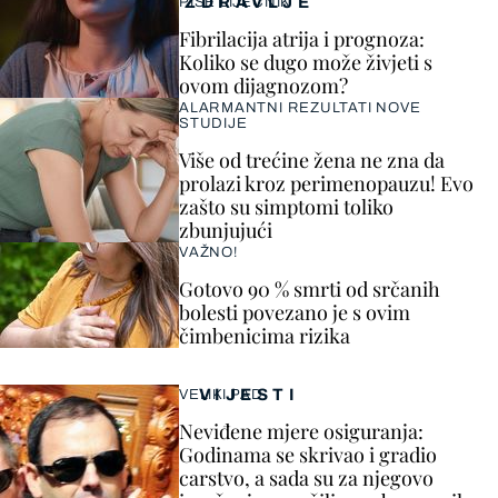
ZDRAVLJE
PIŠE LIJEČNIK
Fibrilacija atrija i prognoza:
Koliko se dugo može živjeti s
ovom dijagnozom?
ALARMANTNI REZULTATI NOVE
STUDIJE
Više od trećine žena ne zna da
prolazi kroz perimenopauzu! Evo
zašto su simptomi toliko
zbunjujući
VAŽNO!
Gotovo 90 % smrti od srčanih
bolesti povezano je s ovim
čimbenicima rizika
VIJESTI
VELIKI PAD
Neviđene mjere osiguranja:
Godinama se skrivao i gradio
carstvo, a sada su za njegovo