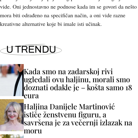
vide. Oni jednostavno ne podnose kada im se govori da nešto
mora biti odrađeno na specifičan način, a oni vide razne
kreativne alternative koje bi imale isti učinak.
U TRENDU
Kada smo na zadarskoj rivi
ugledali ovu haljinu, morali smo
doznati odakle je – košta samo 18
eura
Haljina Danijele Martinović
ističe ženstvenu figuru, a
savršena je za večernji izlazak na
moru