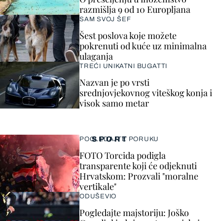
razmišlja 9 od 10 Europljana
SAM SVOJ ŠEF
Šest poslova koje možete
pokrenuti od kuće uz minimalna
ulaganja
TREĆI UNIKATNI BUGATTI
Nazvan je po vrsti
srednjovjekovnog viteškog konja i
visok samo metar
SPORT
POGLEDAJTE PORUKU
FOTO Torcida podigla
transparente koji će odjeknuti
Hrvatskom: Prozvali "moralne
vertikale"
ODUŠEVIO
Pogledajte majstoriju: Joško