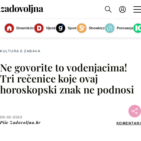
Dnevnik.hr
Vijesti
Sport
Showbizz
Putovanja
Slika nije dostupna
KULTURA & ZABAVA
Ne govorite to vodenjacima!
Facebook
Tri rečenice koje ovaj
horoskopski znak ne podnosi
X
WhatsApp
06-02-2022
Piše
Zadovoljna.hr
KOMENTARI
Viber