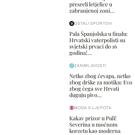
presreli letjelice u
zabranjenoj zoni...
OSTALI SPORTOVI
Pala Španjolska u finalu:
Hrvatski vaterpolisti su
svjetski prvaci do 16
godina!...
ZANIMLJIVOSTI
Netko zbog ćevapa, netko
zbog drške za motiku: Evo
zbog čega sve Hrvati
duguju pivo...
MODA & LJEPOTA
Kakav prizor u Puli!
Severina u moćnom
korzetu kao moderna