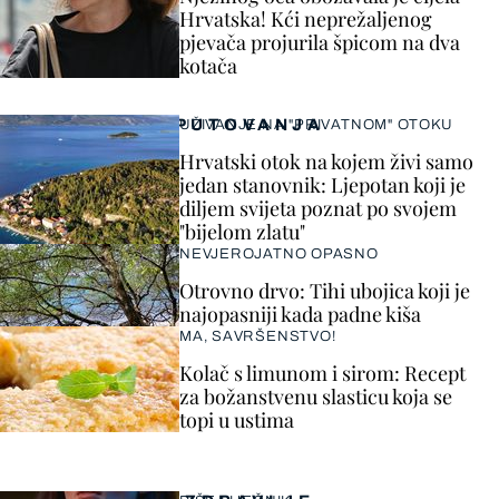
Hrvatska! Kći neprežaljenog
pjevača projurila špicom na dva
kotača
PUTOVANJA
UŽIVANJE NA "PRIVATNOM" OTOKU
Hrvatski otok na kojem živi samo
jedan stanovnik: Ljepotan koji je
diljem svijeta poznat po svojem
"bijelom zlatu"
NEVJEROJATNO OPASNO
Otrovno drvo: Tihi ubojica koji je
najopasniji kada padne kiša
MA, SAVRŠENSTVO!
Kolač s limunom i sirom: Recept
za božanstvenu slasticu koja se
topi u ustima