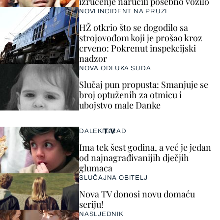
izručenje naručili posebno vozilo
NOVI INCIDENT NA PRUZI
HŽ otkrio što se dogodilo sa
strojovođom koji je prošao kroz
crveno: Pokrenut inspekcijski
nadzor
NOVA ODLUKA SUDA
Slučaj pun propusta: Smanjuje se
broj optuženih za otmicu i
ubojstvo male Danke
TV
DALEKI GRAD
Ima tek šest godina, a već je jedan
od najnagrađivanijih dječjih
glumaca
SLUČAJNA OBITELJ
Nova TV donosi novu domaću
seriju!
NASLJEDNIK