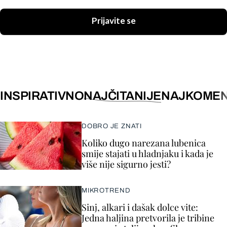
Prijavite se
INSPIRATIVNO
NAJČITANIJE
NAJKOMEN
DOBRO JE ZNATI
Koliko dugo narezana lubenica
smije stajati u hladnjaku i kada je
više nije sigurno jesti?
MIKROTREND
Sinj, alkari i dašak dolce vite:
Jedna haljina pretvorila je tribine