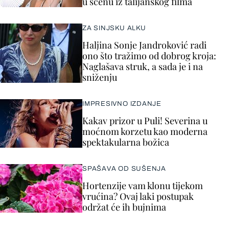
u scenu iz talijanskog filma
ZA SINJSKU ALKU
Haljina Sonje Jandroković radi
ono što tražimo od dobrog kroja:
Naglašava struk, a sada je i na
sniženju
IMPRESIVNO IZDANJE
Kakav prizor u Puli! Severina u
moćnom korzetu kao moderna
spektakularna božica
SPAŠAVA OD SUŠENJA
Hortenzije vam klonu tijekom
vrućina? Ovaj laki postupak
održat će ih bujnima