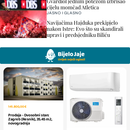
Gvardiol jednim potezom izbrisao
cijelu momčad Atletica
JASNO I GLASNO
Navijačima Hajduka prekipjelo
nakon Istre: Evo što su skandirali
upravi i predsjedniku Biliću
141.800,00 €
Prodaja - Dvosobni stan:
Zagreb (Resnik), 35.45 m2,
novogradnja