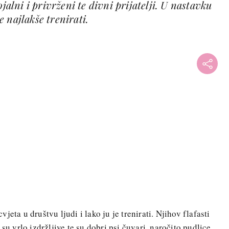
ojalni i privrženi te divni prijatelji. U nastavku
 najlakše trenirati.
eta u društvu ljudi i lako ju je trenirati. Njihov flafasti
su vrlo izdržljive te su dobri psi čuvari, naročito pudlice