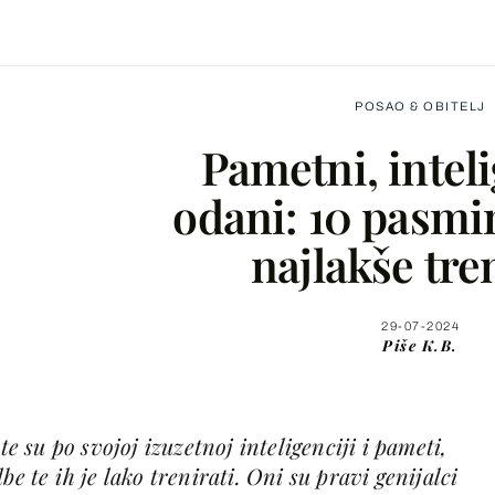
POSAO & OBITELJ
Pametni, inteli
odani: 10 pasmin
najlakše tre
Facebook
X
29-07-2024
Piše
K.B.
WhatsApp
su po svojoj izuzetnoj inteligenciji i pameti,
Viber
be te ih je lako trenirati. Oni su pravi genijalci