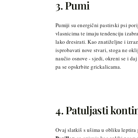
3. Pumi
Pumiji su energični pastirski psi por
vlasnicima te imaju tendenciju izabrat
lako dresirati. Kao znatiželjne i izraz
isprobavati nove stvari, stoga ne ok
naučio osnove - sjedi, okreni se i da
pa se opskrbite grickalicama.
4. Patuljasti konti
Ovaj slatkiš s ušima u obliku leptira 