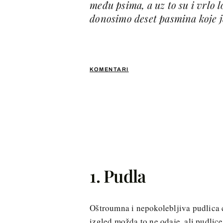
među psima, a uz to su i vrlo l
donosimo deset pasmina koje je
KOMENTARI
1. Pudla
Oštroumna i nepokolebljiva pudlica cvj
izgled možda to ne odaje, ali pudlice 