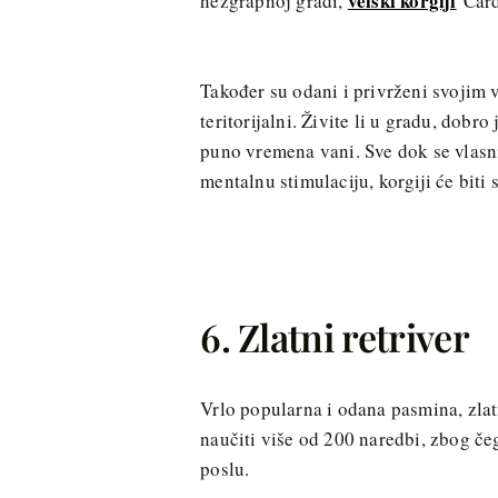
velški korgiji
nezgrapnoj građi,
Card
Također su odani i privrženi svojim v
teritorijalni. Živite li u gradu, dobro
puno vremena vani. Sve dok se vlasn
mentalnu stimulaciju, korgiji će biti s
6. Zlatni retriver
Vrlo popularna i odana pasmina, zlatn
naučiti više od 200 naredbi, zbog čeg
poslu.