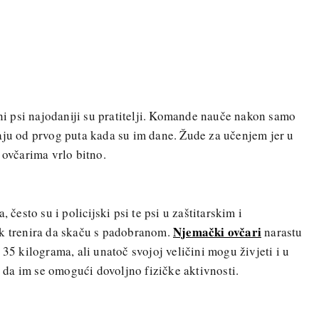
eni psi najodaniji su pratitelji. Komande nauče nakon samo
aju od prvog puta kada su im dane. Žude za učenjem jer u
 ovčarima vrlo bitno.
 često su i policijski psi te psi u zaštitarskim i
Njemački ovčari
ak trenira da skaču s padobranom.
narastu
 35 kilograma, ali unatoč svojoj veličini mogu živjeti i u
da im se omogući dovoljno fizičke aktivnosti.