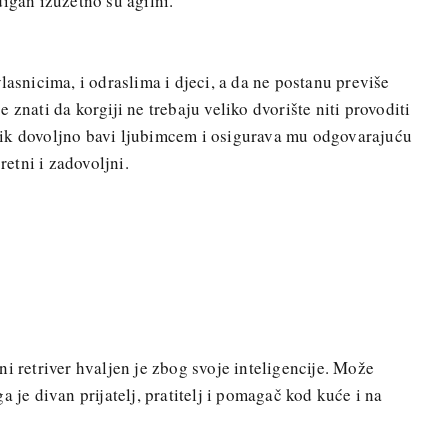
igan izuzetno su agilni.
lasnicima, i odraslima i djeci, a da ne postanu previše
 je znati da korgiji ne trebaju veliko dvorište niti provoditi
ik dovoljno bavi ljubimcem i osigurava mu odgovarajuću
retni i zadovoljni.
i retriver hvaljen je zbog svoje inteligencije. Može
a je divan prijatelj, pratitelj i pomagač kod kuće i na