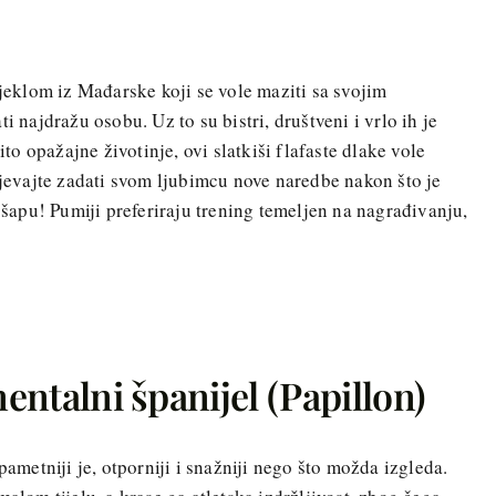
ijeklom iz Mađarske koji se vole maziti sa svojim
i najdražu osobu. Uz to su bistri, društveni i vrlo ih je
ito opažajne životinje, ovi slatkiši flafaste dlake vole
lijevajte zadati svom ljubimcu nove naredbe nakon što je
j šapu! Pumiji preferiraju trening temeljen na nagrađivanju,
nentalni španijel (Papillon)
pametniji je, otporniji i snažniji nego što možda izgleda.