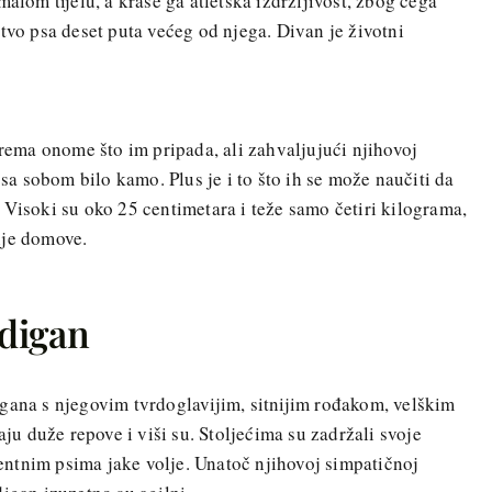
malom tijelu, a krase ga atletska izdržljivost, zbog čega
tvo psa deset puta većeg od njega. Divan je životni
prema onome što im pripada, ali zahvaljujući njihovoj
 sa sobom bilo kamo. Plus je i to što ih se može naučiti da
 Visoki su oko 25 centimetara i teže samo četiri kilograma,
nje domove.
rdigan
gana s njegovim tvrdoglavijim, sitnijim rođakom, velškim
 duže repove i viši su. Stoljećima su zadržali svoje
igentnim psima jake volje. Unatoč njihovoj simpatičnoj