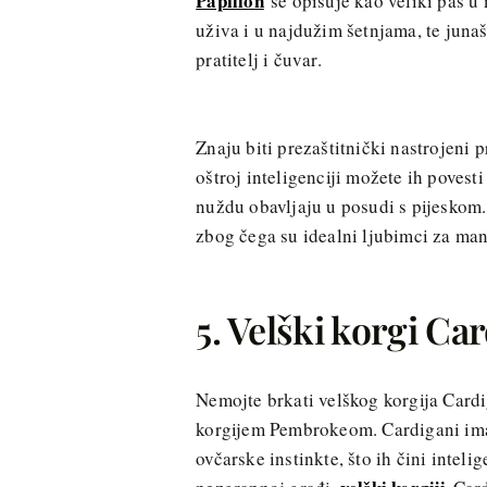
Papillon
se opisuje kao veliki pas u 
uživa i u najdužim šetnjama, te junaš
pratitelj i čuvar.
Znaju biti prezaštitnički nastrojeni 
oštroj inteligenciji možete ih povesti
nuždu obavljaju u posudi s pijeskom.
zbog čega su idealni ljubimci za ma
5. Velški korgi Ca
Nemojte brkati velškog korgija Cardi
korgijem Pembrokeom. Cardigani imaju
ovčarske instinkte, što ih čini intel