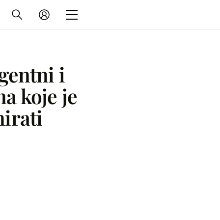
gentni i
a koje je
nirati