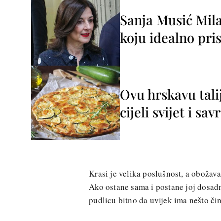
Sanja Musić Mila
koju idealno pris
Ovu hrskavu tali
cijeli svijet i sa
Krasi je velika poslušnost, a obožava
Ako ostane sama i postane joj dosadno
pudlicu bitno da uvijek ima nešto či