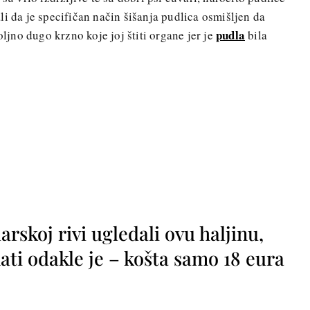
i da je specifičan način šišanja pudlica osmišljen da
pudla
oljno dugo krzno koje joj štiti organe jer je
bila
rskoj rivi ugledali ovu haljinu,
ti odakle je – košta samo 18 eura