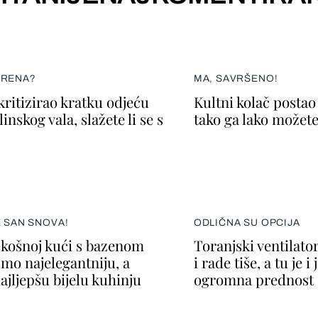
ERENA?
MA, SAVRŠENO!
kritizirao kratku odjeću
Kultni kolač postao 
inskog vala, slažete li se s
tako ga lako možete
E SAN SNOVA!
ODLIČNA SU OPCIJA
skošnoj kući s bazenom
Toranjski ventilato
smo najelegantniju, a
i rade tiše, a tu je i
ajljepšu bijelu kuhinju
ogromna prednost