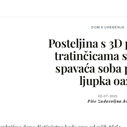
DOM & UREĐENJE
Posteljina s 3
tratinčicama 
spavaća soba 
Facebook
ljupka oa
X
22-07-2021
Piše
Zadovoljna.h
WhatsApp
Viber
ezbrižne dane djetinjstva kada smo od njih plele