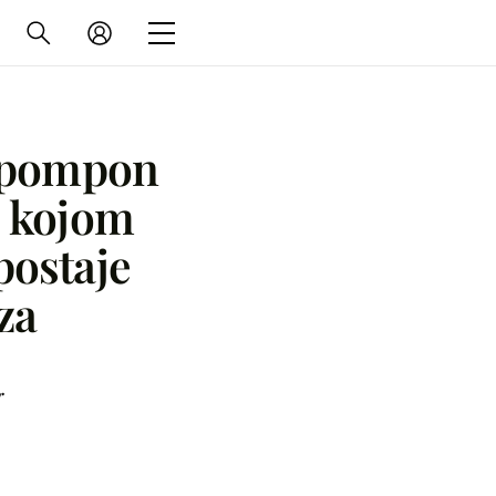
D pompon
s kojom
postaje
za
r