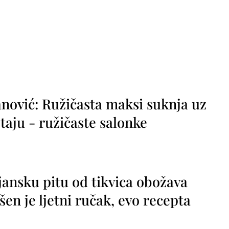
nović: Ružičasta maksi suknja uz
taju - ružičaste salonke
jansku pitu od tikvica obožava
vršen je ljetni ručak, evo recepta