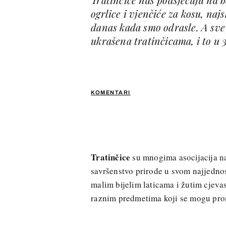
ogrlice i vjenčiće za kosu, naj
danas kada smo odrasle. A sve k
ukrašena tratinčicama, i to u 
KOMENTARI
Tratinčice
su mnogima asocijacija na 
savršenstvo prirode u svom najjednos
malim bijelim laticama i žutim cjevas
raznim predmetima koji se mogu pro