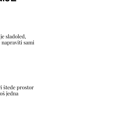
je sladoled,
 napraviti sami
ri štede prostor
 još jedna