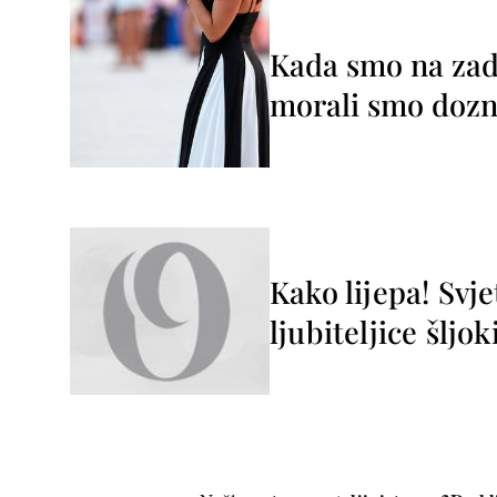
Kada smo na zada
morali smo dozna
Kako lijepa! Svje
ljubiteljice šljok