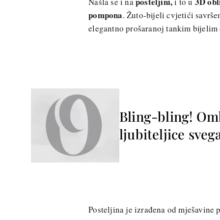
posteljini,
3D obl
Našla se i na
i to u
pompona
. Žuto-bijeli cvjetići savrš
elegantno prošaranoj tankim bijelim
Bling-bling! Omb
ljubiteljice sveg
Posteljina je izrađena od mješavine pa