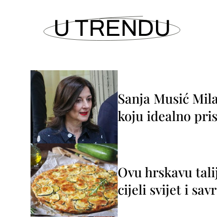
U TRENDU
Sanja Musić Mila
koju idealno pris
Ovu hrskavu tali
cijeli svijet i sa