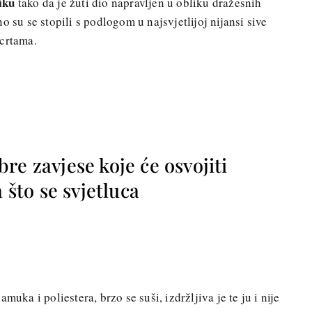
iku
tako da je žuti dio napravljen u obliku dražesnih
eno su se stopili s podlogom u najsvjetlijoj nijansi sive
 crtama.
re zavjese koje će osvojiti
a što se svjetluca
muka i poliestera, brzo se suši, izdržljiva je te ju i nije