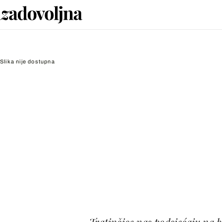
Slika nije dostupna
Tratinčice nas podsjećaju na b