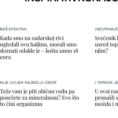
BAŠ EFEKTNA
(NE)PRIMJ
Kada smo na zadarskoj rivi
Svećenik 
ugledali ovu haljinu, morali smo
usred topl
doznati odakle je – košta samo 18
njim?
eura
NIJE UVIJEK NAJBOLJI IZBOR
I TERASA J
Teže vam je piti običnu vodu pa
U ovoj ra
posežete za mineralnom? Evo što
pronašli 
to čini organizmu
možda i n