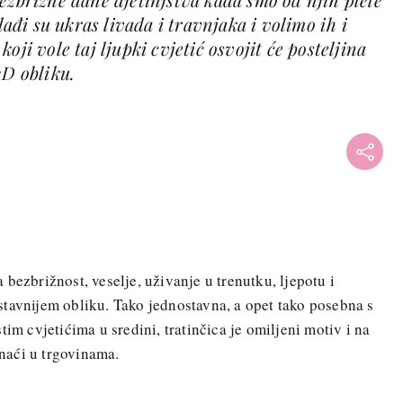
slađi su ukras livada i travnjaka i volimo ih i
oji vole taj ljupki cvjetić osvojit će posteljina
3D obliku.
bezbrižnost, veselje, uživanje u trenutku, ljepotu i
tavnijem obliku. Tako jednostavna, a opet tako posebna s
tim cvjetićima u sredini, tratinčica je omiljeni motiv i na
naći u trgovinama.