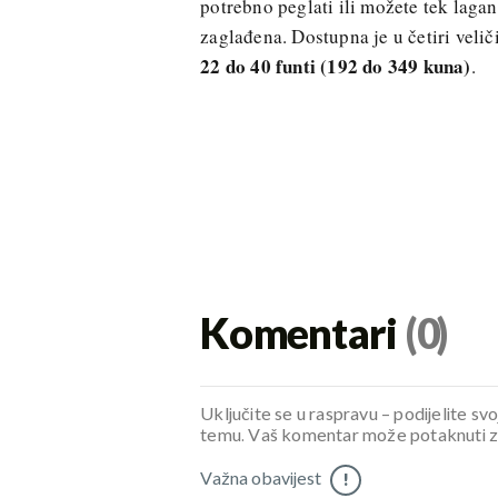
potrebno peglati ili možete tek lagan
zaglađena. Dostupna je u četiri velič
22 do 40 funti (192 do 349 kuna)
.
Komentari
(0)
Uključite se u raspravu – podijelite svo
temu. Vaš komentar može potaknuti zani
Važna obavijest
!