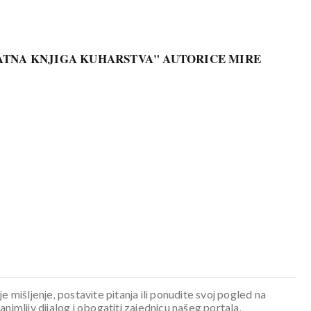
ATNA KNJIGA KUHARSTVA" AUTORICE MIRE
je mišljenje, postavite pitanja ili ponudite svoj pogled na
mljiv dijalog i obogatiti zajednicu našeg portala.