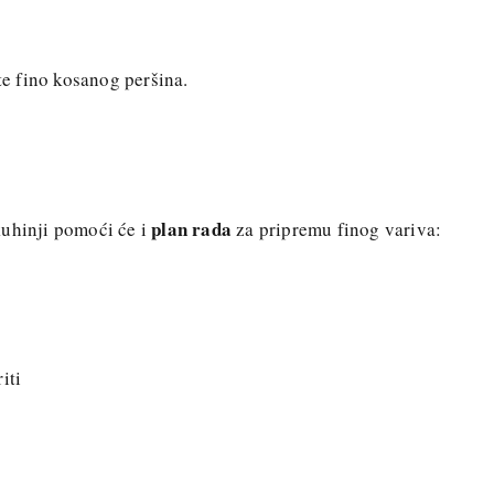
jte fino kosanog peršina.
plan rada
kuhinji pomoći će i
za pripremu finog variva:
riti