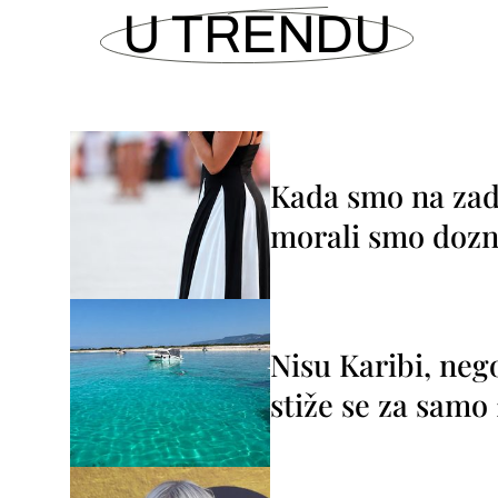
U TRENDU
Kada smo na zada
morali smo dozna
Nisu Karibi, neg
stiže se za sam