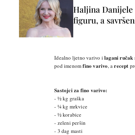
Haljina Danijele
figuru, a savršen
lagani ručak
Idealno ljetno varivo i
fino varivo
recept
pod imenom
, a
pr
Sastojci za fino varivo:
- ½ kg graška
- ¼ kg mrkvice
- ½ korabice
- zeleni peršin
- 3 dag masti