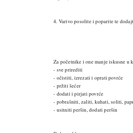
4. Varivo posolite i poparite te doda
Za početnike i one manje iskusne u 
- sve prirediti
- očistiti, izrezati i oprati povrće
- pržiti šećer
- dodati i pirjati povrće
- pobrašniti, zaliti, kuhati, soliti, pap
- usitniti peršin, dodati peršin