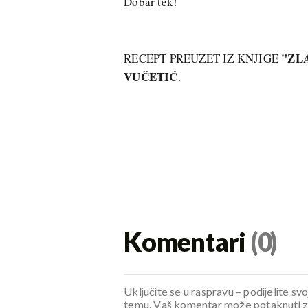
Dobar tek!
"ZL
RECEPT PREUZET IZ KNJIGE
VUČETIĆ
.
Komentari
(0)
Uključite se u raspravu – podijelite svo
temu. Vaš komentar može potaknuti zani