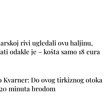
rskoj rivi ugledali ovu haljinu,
ti odakle je – košta samo 18 eura
o Kvarner: Do ovog tirkiznog otoka
o 20 minuta brodom