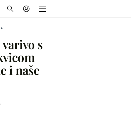
NA
 varivo s
kvicom
le i naše
r