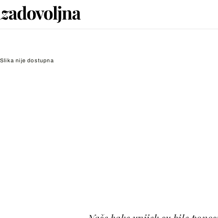
Slika nije dostupna
Naše bake uvijek su bile ponosn