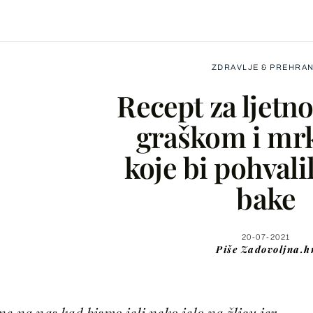
ZDRAVLJE & PREHRA
Recept za ljetno
graškom i mr
koje bi pohvali
Facebook
bake
X
20-07-2021
Piše
Zadovoljna.h
WhatsApp
Viber
e na nas kad bismo jeli neko jelo na žlicu jer