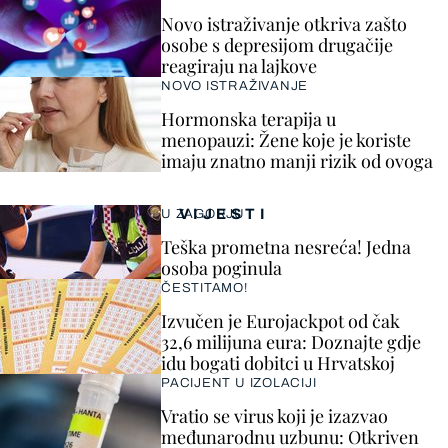
Novo istraživanje otkriva zašto
osobe s depresijom drugačije
reagiraju na lajkove
NOVO ISTRAŽIVANJE
Hormonska terapija u
menopauzi: Žene koje je koriste
imaju znatno manji rizik od ovoga
VIJESTI
U ZAGORJU
Teška prometna nesreća! Jedna
osoba poginula
ČESTITAMO!
Izvučen je Eurojackpot od čak
32,6 milijuna eura: Doznajte gdje
idu bogati dobitci u Hrvatskoj
PACIJENT U IZOLACIJI
Vratio se virus koji je izazvao
međunarodnu uzbunu: Otkriven