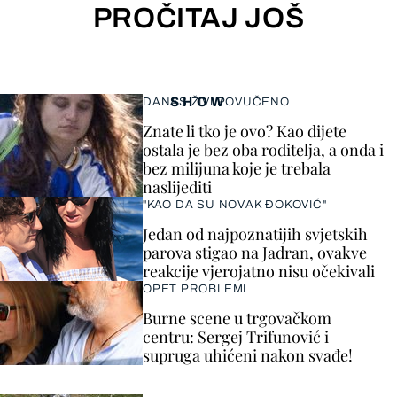
PROČITAJ JOŠ
SHOW
DANAS ŽIVI POVUČENO
Znate li tko je ovo? Kao dijete
ostala je bez oba roditelja, a onda i
bez milijuna koje je trebala
naslijediti
"KAO DA SU NOVAK ĐOKOVIĆ"
Jedan od najpoznatijih svjetskih
parova stigao na Jadran, ovakve
reakcije vjerojatno nisu očekivali
OPET PROBLEMI
Burne scene u trgovačkom
centru: Sergej Trifunović i
supruga uhićeni nakon svađe!