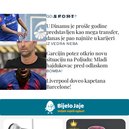
SPORT
GDJE ĆE SAD?
U Dinamu je prošle godine
predstavljen kao mega transfer,
danas je pao najniže u karijeri
IZ VEDRA NEBA
Garcijin potez otkrio novu
situaciju na Poljudu: Mladi
hajdukovac pred odlaskom
BOMBA!
Liverpool doveo kapetana
Barcelone!