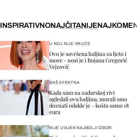
INSPIRATIVNO
NAJČITANIJE
NAJKOMEN
U NOJ NIJE VRUĆE
Ovo je savršena haljina za ljeto i
more - nosi je i Bojana Gregorić
Vejzović
BAŠ EFEKTNA
Kada smo na zadarskoj rivi
ugledali ovu haljinu, morali smo
doznati odakle je – košta samo 18
eura
NIJE UVIJEK NAJBOLJI IZBOR