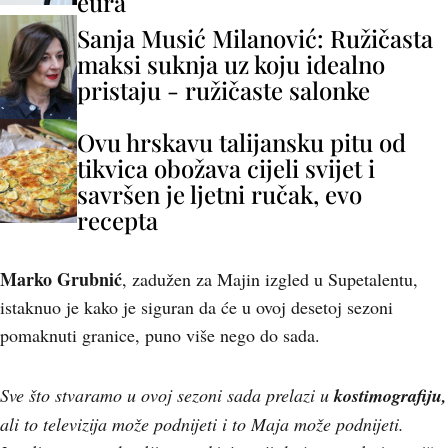
eura
Sanja Musić Milanović: Ružičasta
maksi suknja uz koju idealno
pristaju - ružičaste salonke
Ovu hrskavu talijansku pitu od
tikvica obožava cijeli svijet i
savršen je ljetni ručak, evo
recepta
Marko Grubnić
,
zadužen za Majin izgled u Supetalentu,
istaknuo je kako je siguran da će u ovoj desetoj sezoni
pomaknuti granice, puno više nego do sada.
Sve što stvaramo u ovoj sezoni sada prelazi u
kostimografiju,
ali to televizija može podnijeti i to Maja može podnijeti.