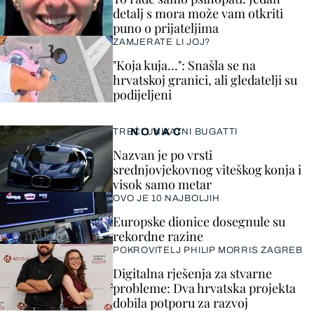
detalj s mora može vam otkriti
puno o prijateljima
ZAMJERATE LI JOJ?
"Koja kuja…": Snašla se na
hrvatskoj granici, ali gledatelji su
podijeljeni
NOVAC
TREĆI UNIKATNI BUGATTI
Nazvan je po vrsti
srednjovjekovnog viteškog konja i
visok samo metar
OVO JE 10 NAJBOLJIH
Europske dionice dosegnule su
rekordne razine
POKROVITELJ PHILIP MORRIS ZAGREB
Digitalna rješenja za stvarne
probleme: Dva hrvatska projekta
dobila potporu za razvoj