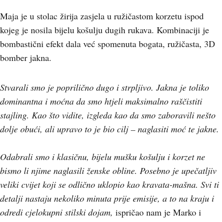
Maja je u stolac žirija zasjela u ružičastom korzetu ispod
kojeg je nosila bijelu košulju dugih rukava. Kombinaciji je
bombastični efekt dala već spomenuta bogata, ružičasta, 3D
bomber jakna.
Stvarali smo je poprilično dugo i strpljivo. Jakna je toliko
dominantna i moćna da smo htjeli maksimalno raščistiti
stajling. Kao što vidite, izgleda kao da smo zaboravili nešto
dolje obući, ali upravo to je bio cilj – naglasiti moć te jakne.
Odabrali smo i klasičnu, bijelu mušku košulju i korzet ne
bismo li njime naglasili ženske obline. Posebno je upečatljiv
veliki cvijet koji se odlično uklopio kao kravata-mašna. Svi ti
detalji nastaju nekoliko minuta prije emisije, a to na kraju i
odredi cjelokupni stilski dojam,
ispričao nam je Marko i