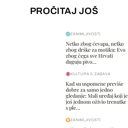
PROČITAJ JOŠ
ZANIMLJIVOSTI
Netko zbog ćevapa, netko
zbog drške za motiku: Evo
zbog čega sve Hrvati
duguju pivo...
KULTURA & ZABAVA
Kad su uspomene previše
dobre za samo jedno
gledanje: Mali uređaj koji je
još jednom oživio trenutke
s ple...
ZANIMLJIVOSTI