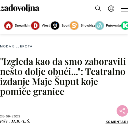
Ružičasto izdanje Maje Šuput u novoj sezoni Supertalenta
(Foto: Marko
Dnevnik.hr
Vijesti
Sport
Showbizz
Putovanja
Grubnić/Instagram)
MODA & LJEPOTA
"Izgleda kao da smo zaboravili
Facebook
nešto dolje obući...": Teatralno
izdanje Maje Šuput koje
X
pomiče granice
WhatsApp
Viber
25-09-2023
Piše
, M.B./L.Š.
KOMENTARI