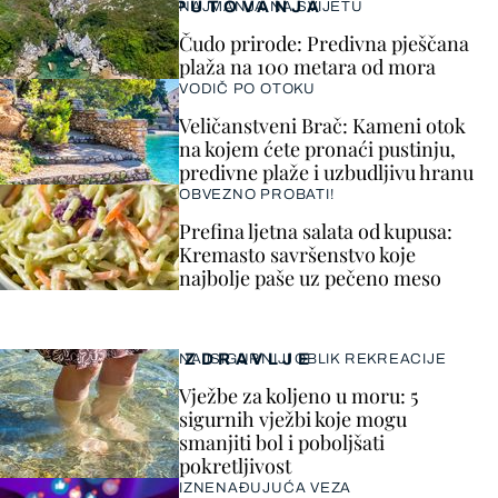
PUTOVANJA
NAJMANJA NA SVIJETU
Čudo prirode: Predivna pješčana
plaža na 100 metara od mora
VODIČ PO OTOKU
Veličanstveni Brač: Kameni otok
na kojem ćete pronaći pustinju,
predivne plaže i uzbudljivu hranu
OBVEZNO PROBATI!
Prefina ljetna salata od kupusa:
Kremasto savršenstvo koje
najbolje paše uz pečeno meso
ZDRAVLJE
NAJSIGURNIJI OBLIK REKREACIJE
Vježbe za koljeno u moru: 5
sigurnih vježbi koje mogu
smanjiti bol i poboljšati
pokretljivost
IZNENAĐUJUĆA VEZA