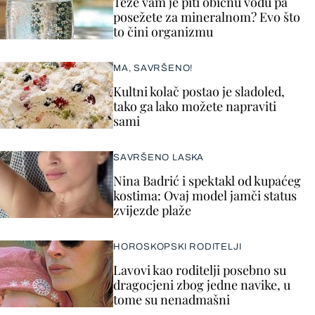
Teže vam je piti običnu vodu pa
posežete za mineralnom? Evo što
to čini organizmu
MA, SAVRŠENO!
Kultni kolač postao je sladoled,
tako ga lako možete napraviti
sami
SAVRŠENO LASKA
Nina Badrić i spektakl od kupaćeg
kostima: Ovaj model jamči status
zvijezde plaže
HOROSKOPSKI RODITELJI
Lavovi kao roditelji posebno su
dragocjeni zbog jedne navike, u
tome su nenadmašni