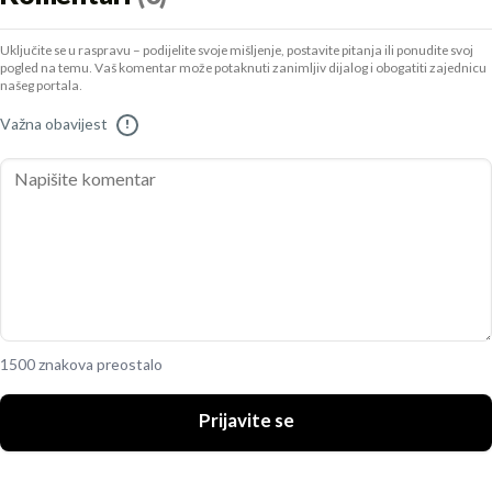
Uključite se u raspravu – podijelite svoje mišljenje, postavite pitanja ili ponudite svoj
pogled na temu. Vaš komentar može potaknuti zanimljiv dijalog i obogatiti zajednicu
našeg portala.
Važna obavijest
!
1500 znakova preostalo
Prijavite se