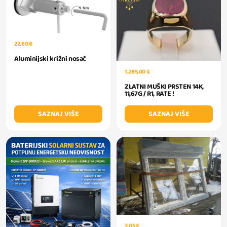
22,60 €
Aluminijski križni nosač
1.285,00 €
ZLATNI MUŠKI PRSTEN 14K,
11,67G / R1, RATE !
SAZNAJ VIŠE
SAZNAJ VIŠE
3,05 €