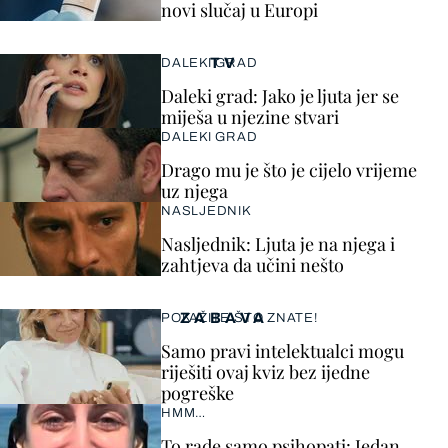
novi slučaj u Europi
TV
DALEKI GRAD
Daleki grad: Jako je ljuta jer se
miješa u njezine stvari
DALEKI GRAD
Drago mu je što je cijelo vrijeme
uz njega
NASLJEDNIK
Nasljednik: Ljuta je na njega i
zahtjeva da učini nešto
ZABAVA
POKAŽITE ŠTO ZNATE!
Samo pravi intelektualci mogu
riješiti ovaj kviz bez ijedne
pogreške
HMM…
To rade samo psihopati: Jedan