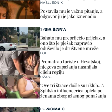
NASLJEDNIK
Postavila mu je važno pitanje, a
odgovor ju je jako iznenadio
ZABAVA
SVAKA ČAST
Bahato mu prepriječio prijelaz, a
ono što je pješak napravio
oduševilo je društvene mreže
LOL
Promatrao turiste u Hrvatskoj,
njegova zapažanja nasmijala
cijelu regiju
UŽAS…
"Ove tri štrace došle su u klub…":
Splitska influencerica oplela po
ženama zbog užasnog ponašanja
NOVAC
POVOLJNO