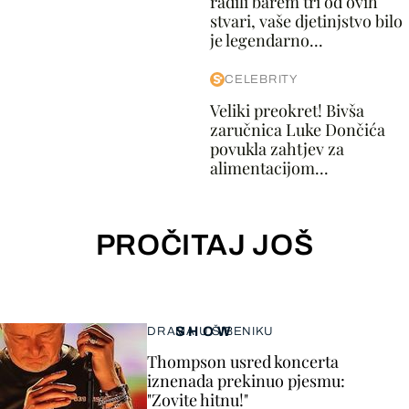
radili barem tri od ovih
stvari, vaše djetinjstvo bilo
je legendarno...
CELEBRITY
Veliki preokret! Bivša
zaručnica Luke Dončića
povukla zahtjev za
alimentacijom...
PROČITAJ JOŠ
SHOW
DRAMA U ŠIBENIKU
Thompson usred koncerta
iznenada prekinuo pjesmu:
"Zovite hitnu!"