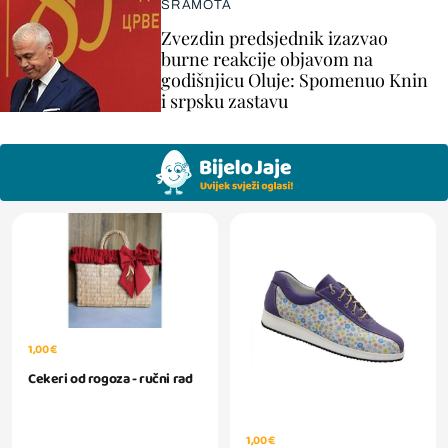
SRAMOTA
Zvezdin predsjednik izazvao
burne reakcije objavom na
godišnjicu Oluje: Spomenuo Knin
i srpsku zastavu
1,00 €
Cekeri od rogoza - ručni rad
1,00 €