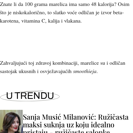
Znate li da 100 grama marelica ima samo 48 kalorija? Osim
što je niskokalorično, to slatko voće odličan je izvor beta-
karotena, vitamina C, kalija i vlakana.
Zahvaljujući toj zdravoj kombinaciji, marelice su i odličan
sastojak ukusnih i osvježavajućih
smoothieja
.
U TRENDU
Sanja Musić Milanović: Ružičasta
maksi suknja uz koju idealno
pristaju - ružičaste salonke