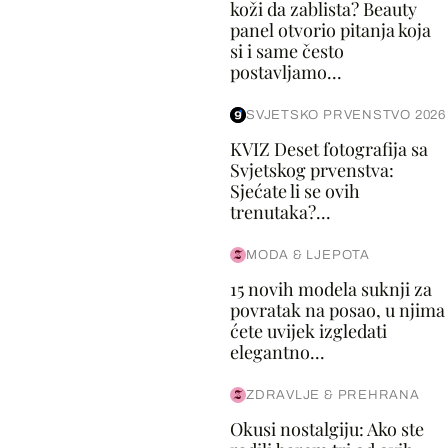
koži da zablista? Beauty
panel otvorio pitanja koja
si i same često
postavljamo...
SVJETSKO PRVENSTVO 2026
KVIZ Deset fotografija sa
Svjetskog prvenstva:
Sjećate li se ovih
trenutaka?...
MODA & LJEPOTA
15 novih modela suknji za
povratak na posao, u njima
ćete uvijek izgledati
elegantno...
ZDRAVLJE & PREHRANA
Okusi nostalgiju: Ako ste