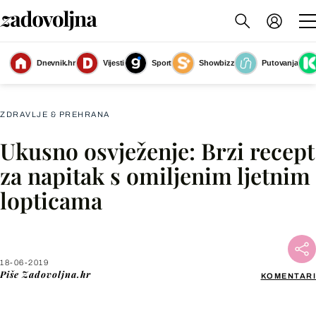
Dnevnik.hr
Vijesti
Sport
Showbizz
Putovanja
Smoothie od marelica
(Foto: Getty Images)
ZDRAVLJE & PREHRANA
Ukusno osvježenje: Brzi recept
Facebook
za napitak s omiljenim ljetnim
lopticama
X
WhatsApp
18-06-2019
Piše
Zadovoljna.hr
KOMENTARI
Viber