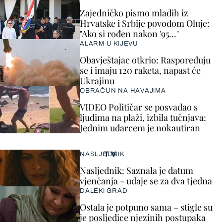
Zajedničko pismo mladih iz
Hrvatske i Srbije povodom Oluje:
"Ako si rođen nakon '95..."
ALARM U KIJEVU
Obavještajac otkrio: Raspoređuju
se i imaju 120 raketa, napast će
Ukrajinu
OBRAČUN NA HAVAJIMA
VIDEO Političar se posvađao s
ljudima na plaži, izbila tučnjava:
Jednim udarcem je nokautiran
TV
NASLJEDNIK
Nasljednik: Saznala je datum
vjenčanja - udaje se za dva tjedna
DALEKI GRAD
Ostala je potpuno sama – stigle su
je posljedice njezinih postupaka