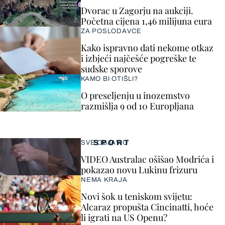
Dvorac u Zagorju na aukciji.
Početna cijena 1,46 milijuna eura
ZA POSLODAVCE
Kako ispravno dati nekome otkaz
i izbjeći najčešće pogreške te
sudske sporove
KAMO BI OTIŠLI?
O preseljenju u inozemstvo
razmišlja 9 od 10 Europljana
SPORT
SVE OBJAVIO
VIDEO Australac ošišao Modrića i
pokazao novu Lukinu frizuru
NEMA KRAJA
Novi šok u teniskom svijetu:
Alcaraz propušta Cincinatti, hoće
li igrati na US Openu?