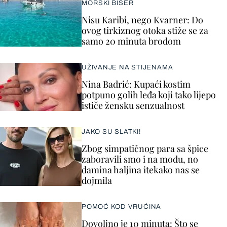
MORSKI BISER
Nisu Karibi, nego Kvarner: Do
ovog tirkiznog otoka stiže se za
samo 20 minuta brodom
UŽIVANJE NA STIJENAMA
Nina Badrić: Kupaći kostim
potpuno golih leđa koji tako lijepo
ističe žensku senzualnost
JAKO SU SLATKI!
Zbog simpatičnog para sa špice
zaboravili smo i na modu, no
damina haljina itekako nas se
dojmila
POMOĆ KOD VRUĆINA
Dovoljno je 10 minuta: Što se