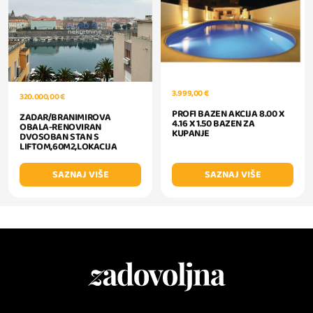
3.999,00 €
320.000,00 €
PROFI BAZEN AKCIJA 8.00 X
ZADAR/BRANIMIROVA
4.16 X 1.50 BAZEN ZA
OBALA-RENOVIRAN
KUPANJE
DVOSOBAN STAN S
LIFTOM,60M2,LOKACIJA
SAZNAJ VIŠE
SAZNAJ VIŠE