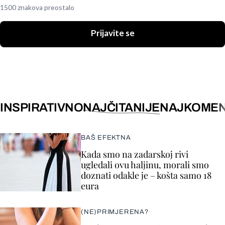
1500 znakova preostalo
Prijavite se
INSPIRATIVNO
NAJČITANIJE
NAJKOMEN
BAŠ EFEKTNA
Kada smo na zadarskoj rivi
ugledali ovu haljinu, morali smo
doznati odakle je – košta samo 18
eura
(NE)PRIMJERENA?