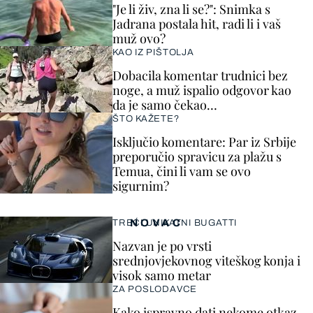
"Je li živ, zna li se?": Snimka s
Jadrana postala hit, radi li i vaš
muž ovo?
KAO IZ PIŠTOLJA
Dobacila komentar trudnici bez
noge, a muž ispalio odgovor kao
da je samo čekao…
ŠTO KAŽETE?
Isključio komentare: Par iz Srbije
preporučio spravicu za plažu s
Temua, čini li vam se ovo
sigurnim?
NOVAC
TREĆI UNIKATNI BUGATTI
Nazvan je po vrsti
srednjovjekovnog viteškog konja i
visok samo metar
ZA POSLODAVCE
Kako ispravno dati nekome otkaz