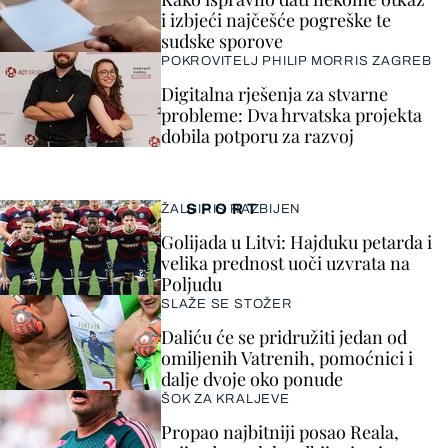
i izbjeći najčešće pogreške te
sudske sporove
POKROVITELJ PHILIP MORRIS ZAGREB
Digitalna rješenja za stvarne
probleme: Dva hrvatska projekta
dobila potporu za razvoj
SPORT
ŽALGIRIS RAZBIJEN
Golijada u Litvi: Hajduku petarda i
velika prednost uoči uzvrata na
Poljudu
SLAŽE SE STOŽER
Daliću će se pridružiti jedan od
omiljenih Vatrenih, pomoćnici i
dalje dvoje oko ponude
ŠOK ZA KRALJEVE
Propao najbitniji posao Reala,