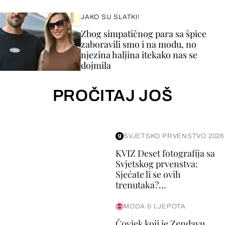
JAKO SU SLATKI!
Zbog simpatičnog para sa špice
zaboravili smo i na modu, no
njezina haljina itekako nas se
dojmila
PROČITAJ JOŠ
SVJETSKO PRVENSTVO 2026
KVIZ Deset fotografija sa
Svjetskog prvenstva:
Sjećate li se ovih
trenutaka?...
MODA & LJEPOTA
Čovjek koji je Zendayu