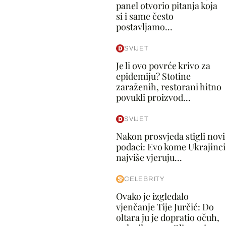
panel otvorio pitanja koja
si i same često
postavljamo...
SVIJET
Je li ovo povrće krivo za
epidemiju? Stotine
zaraženih, restorani hitno
povukli proizvod...
SVIJET
Nakon prosvjeda stigli novi
podaci: Evo kome Ukrajinci
najviše vjeruju...
CELEBRITY
Ovako je izgledalo
vjenčanje Tije Jurčić: Do
oltara ju je dopratio očuh,