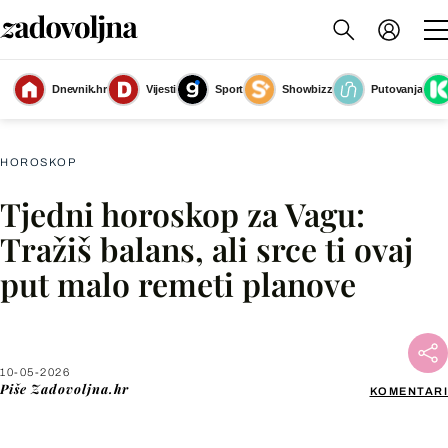
Dnevnik.hr
Vijesti
Sport
Showbizz
Putovanja
Vaga
(Foto: Zadovoljna.hr)
HOROSKOP
Tjedni horoskop za Vagu:
Facebook
Tražiš balans, ali srce ti ovaj
put malo remeti planove
X
WhatsApp
10-05-2026
Piše
Zadovoljna.hr
KOMENTARI
Viber