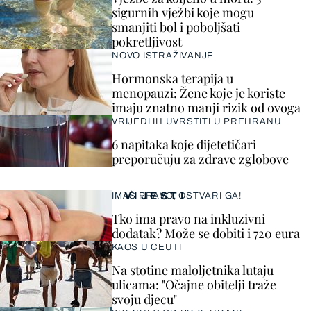
sigurnih vježbi koje mogu
smanjiti bol i poboljšati
pokretljivost
NOVO ISTRAŽIVANJE
Hormonska terapija u
menopauzi: Žene koje je koriste
imaju znatno manji rizik od ovoga
VRIJEDI IH UVRSTITI U PREHRANU
6 napitaka koje dijetetičari
preporučuju za zdrave zglobove
VIJESTI
IMAŠ PRAVO, OSTVARI GA!
Tko ima pravo na inkluzivni
dodatak? Može se dobiti i 720 eura
KAOS U CEUTI
Na stotine maloljetnika lutaju
ulicama: "Očajne obitelji traže
svoju djecu"