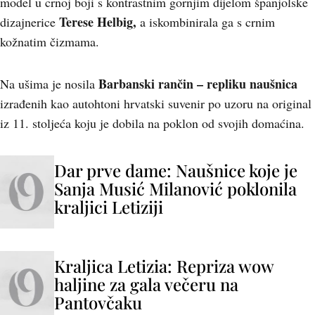
model u crnoj boji s kontrastnim gornjim dijelom španjolske
Terese Helbig,
dizajnerice
a iskombinirala ga s crnim
kožnatim čizmama.
Barbanski rančin – repliku naušnica
Na ušima je nosila
izrađenih kao autohtoni hrvatski suvenir po uzoru na original
iz 11. stoljeća koju je dobila na poklon od svojih domaćina.
Dar prve dame: Naušnice koje je
Sanja Musić Milanović poklonila
kraljici Letiziji
Kraljica Letizia: Repriza wow
haljine za gala večeru na
Pantovčaku