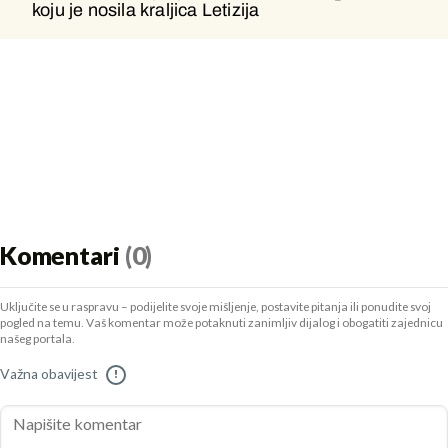
koju je nosila kraljica Letizija
Helbig koju je nosila kraljica Letizija
Komentari
(0)
Uključite se u raspravu – podijelite svoje mišljenje, postavite pitanja ili ponudite svoj
pogled na temu. Vaš komentar može potaknuti zanimljiv dijalog i obogatiti zajednicu
našeg portala.
Važna obavijest
!