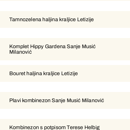
Tamnozelena haljina kraljice Letizije
Tamnozelena haljina kraljice Letizije
Komplet Hippy Gardena Sanje Musić
Komplet Hippy Gardena Sanje
Milanović
Musić Milanović
Bouret haljina kraljice Letizije
Bouret haljina kraljice Letizije
Plavi kombinezon Sanje Musić Milanović
Plavi kombinezon Sanje Musić
Milanović
Kombinezon s potpisom Terese Helbig
Kombinezon s potpisom Terese