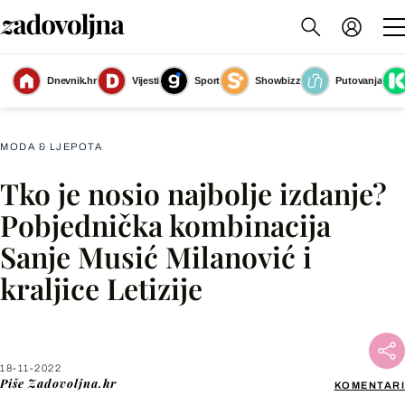
Dnevnik.hr
Vijesti
Sport
Showbizz
Putovanja
Slika nije dostupna
MODA & LJEPOTA
Tko je nosio najbolje izdanje?
Facebook
Pobjednička kombinacija
Sanje Musić Milanović i
X
kraljice Letizije
WhatsApp
Viber
18-11-2022
Piše
Zadovoljna.hr
KOMENTARI