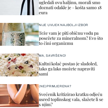
ugledali ovu haljinu, morali smo
doznati odakle je – košta samo 18
eura
NIJE UVIJEK NAJBOLJI IZBOR
Teže vam je piti običnu vodu pa
posežete za mineralnom? Evo što
to čini organizmu
MA, SAVRŠENO!
Kultni kolač postao je sladoled,
tako ga lako možete napraviti
sami
(NE)PRIMJERENA?
Svećenik kritizirao kratku odjeću
usred toplinskog vala, slažete li se
s njim?