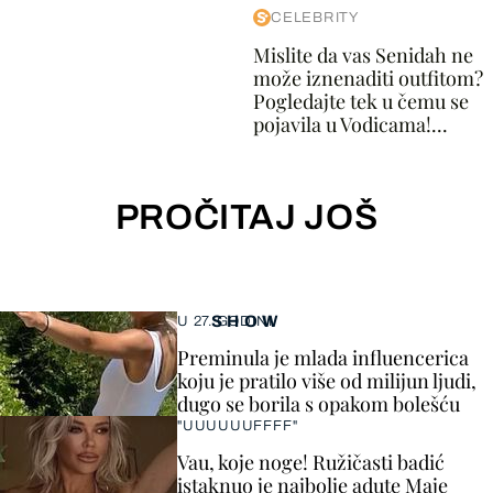
CELEBRITY
Mislite da vas Senidah ne
može iznenaditi outfitom?
Pogledajte tek u čemu se
pojavila u Vodicama!...
PROČITAJ JOŠ
SHOW
U 27. GODINI
Preminula je mlada influencerica
koju je pratilo više od milijun ljudi,
dugo se borila s opakom bolešću
"UUUUUUFFFF"
Vau, koje noge! Ružičasti badić
istaknuo je najbolje adute Maje