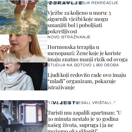
ZDRAVLJE
NAJSIGURNIJI OBLIK REKREACIJE
Vježbe za koljeno u moru: 5
sigurnih vježbi koje mogu
smanjiti bol i poboljšati
pokretljivost
NOVO ISTRAŽIVANJE
Hormonska terapija u
menopauzi: Žene koje je koriste
imaju znatno manji rizik od ovoga
STUDIJA NA GOTOVO 1.900 OSOBA
Ljudi koji redovito rade ovo imaju
“mlađi” organizam, pokazuje
istraživanje
VIJESTI
"I DALJE SU PLESALI, VRIŠTALI..."
Turisti mu zapalili apartman: "U
30 minuta nestalo je 50 godina
našeg života, supruga i ja ne
možemo oka sklopiti"