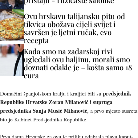
pristaju - ružičaste salonke
Ovu hrskavu talijansku pitu od
tikvica obožava cijeli svijet i
savršen je ljetni ručak, evo
recepta
Kada smo na zadarskoj rivi
ugledali ovu haljinu, morali smo
doznati odakle je – košta samo 18
eura
predsjednik
Domaćini španjolskom kralju i kraljici bili su
Republike Hrvatske Zoran Milanović i supruga
predsjednika Sanja Musić Milanović
, a prvo mjesto susreta
bio je Kabinet Predsjednika Republike.
Prva dama Hrvatske za ovu je priliku odabrala plavu kaput-