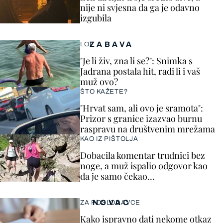
nije ni svjesna da ga je odavno
izgubila
ZABAVA
LOL
"Je li živ, zna li se?": Snimka s
Jadrana postala hit, radi li i vaš
muž ovo?
ŠTO KAŽETE?
"Hrvat sam, ali ovo je sramota":
Prizor s granice izazvao burnu
raspravu na društvenim mrežama
KAO IZ PIŠTOLJA
Dobacila komentar trudnici bez
noge, a muž ispalio odgovor kao
da je samo čekao…
NOVAC
ZA POSLODAVCE
Kako ispravno dati nekome otkaz