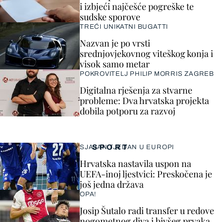
i izbjeći najčešće pogreške te
sudske sporove
TREĆI UNIKATNI BUGATTI
Nazvan je po vrsti
srednjovjekovnog viteškog konja i
visok samo metar
POKROVITELJ PHILIP MORRIS ZAGREB
Digitalna rješenja za stvarne
probleme: Dva hrvatska projekta
dobila potporu za razvoj
SPORT
SJAJAN TJEDAN U EUROPI
Hrvatska nastavila uspon na
UEFA-inoj ljestvici: Preskočena je
još jedna država
OPA!
Josip Šutalo radi transfer u redove
nogometnog diva i bivšeg prvaka