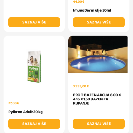
44,00 €
ImunoDerm ulje 30ml
SAZNAJ VIŠE
SAZNAJ VIŠE
3.999,00 €
PROFI BAZEN AKCIJA 8.00 X
4.16 X 1.50 BAZEN ZA
KUPANJE
27,00 €
Pylkron Adult 20 kg
SAZNAJ VIŠE
SAZNAJ VIŠE