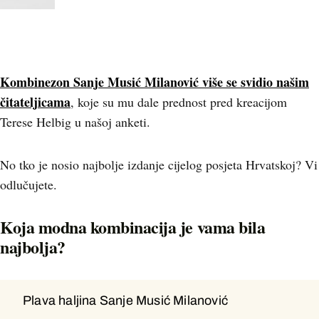
Kombinezon Sanje Musić Milanović više se svidio našim
čitateljicama
, koje su mu dale prednost pred kreacijom
Terese Helbig u našoj anketi.
No tko je nosio najbolje izdanje cijelog posjeta Hrvatskoj? Vi
odlučujete.
Koja modna kombinacija je vama bila
najbolja?
Plava haljina Sanje Musić Milanović
Plava haljina Sanje Musić Milanović