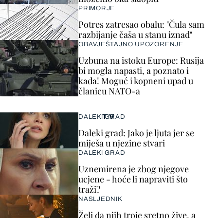
PRIMORJE
Potres zatresao obalu: "Čula sam
razbijanje čaša u stanu iznad"
OBAVJEŠTAJNO UPOZORENJE
Uzbuna na istoku Europe: Rusija
bi mogla napasti, a poznato i
kada! Moguć i kopneni upad u
članicu NATO-a
TV
DALEKI GRAD
Daleki grad: Jako je ljuta jer se
miješa u njezine stvari
DALEKI GRAD
Uznemirena je zbog njegove
ucjene - hoće li napraviti što
traži?
NASLJEDNIK
Želi da njih troje sretno žive, a