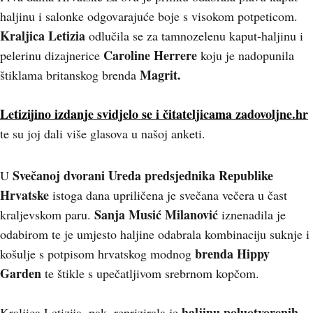
haljinu i salonke odgovarajuće boje s visokom potpeticom.
Kraljica Letizia
odlučila se za tamnozelenu kaput-haljinu i
Caroline Herrere
pelerinu dizajnerice
koju je nadopunila
Magrit.
štiklama britanskog brenda
Letizijino izdanje svidjelo se i čitateljicama zadovoljne.hr
te su joj dali više glasova u našoj anketi.
Svečanoj dvorani Ureda predsjednika Republike
U
Hrvatske
istoga dana upriličena je svečana večera u čast
Sanja Musić Milanović
kraljevskom paru.
iznenadila je
odabirom te je umjesto haljine odabrala kombinaciju suknje i
brenda Hippy
košulje s potpisom hrvatskog modnog
Garden
te štikle s upečatljivom srebrnom kopčom.
haljinu poluotvorenih
Kraljica Letizija, pak, reprizirala je